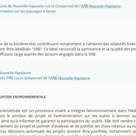
une de Nouvelle-Aqutaine sur le Géoportail de l'
ARB Nouvelle-Aquitaine
rmation sur les passages à faune
r de la biodiversité, contribuant notamment à l'atteinte des objectifs fixés
nt être labellisés "SRB". Ce label reconnaît la pertinence et la qualité des p
 diffusion large auprès des acteurs engagés dans la SRB.
 Nouvelle-Aquitaine
isés SRB sur le Géoportail de l'
ARB Nouvelle-Aquitaine
luation environnementale
nnementale est un processus visant à intégrer l’environnement dans l’élabo
 fois le porteur de projet et l’administration sur les suites à donner 
insi qu’à informer et garantir la participation du public. Elle doit rendre
nement du projet et permet d’analyser et de justifier les choix retenus au re
. Les décisions autorisant les projets doivent être justifiées, notamment q