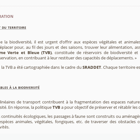
ration
 du territoire
e la biodiversité, il est urgent d’offrir aux espèces végétales et animale
placer pour, au fil des jours et des saisons, trouver leur alimentation, as
me Verte et Bleue (TVB)
, constituée de réservoirs de biodiversité et
éservation, en contribuant à leur restituer des capacités de déplacements. »
e, la TVB a été cartographiée dans le cadre du
SRADDET
. Chaque territoire e
les à la biodiversité
 linéaires de transport contribuent à la fragmentation des espaces natur
sité. En réponse, la politique
TVB
a pour objectif de préserver et rétablir les
s continuités écologiques, les passages à faune sont construits ou aménagés 
spèces animales, végétales, fongiques, etc. de traverser des obstacles c
vités.