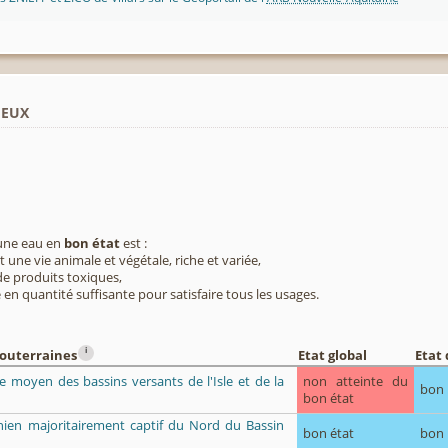
ieux
 une eau en
bon état
est :
 une vie animale et végétale, riche et variée,
e produits toxiques,
 en quantité suffisante pour satisfaire tous les usages.
i
souterraines
Etat global
Etat 
ue moyen des bassins versants de l'Isle et de la
non atteinte du
bon
bon état
ien majoritairement captif du Nord du Bassin
bon état
bon