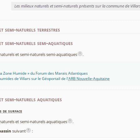
Les milieux naturels et semi-naturels présents sur la commune de Villar
et semi-naturels terrestres
et semi-naturels semi-aquatiques
i
x naturels et semi-naturels semi-aquatiques
.
 Ma Zone Humide » du Forum des Marais Atlantiques
umides de Villars sur le Géoportail de l'
ARB Nouvelle-Aquitaine
et semi-naturels aquatiques
s de surface
i
x naturels et semi-naturels aquatiques
.
i
bassin
suivant
: