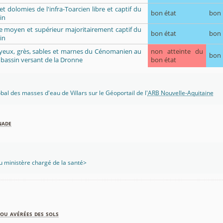
 et dolomies de l'infra-Toarcien libre et captif du
bon état
bon
in
ue moyen et supérieur majoritairement captif du
bon état
bon
in
crayeux, grès, sables et marnes du Cénomanien au
non atteinte du
bon
 bassin versant de la Dronne
bon état
obal des masses d'eau de Villars sur le Géoportail de l'
ARB Nouvelle-Aquitaine
nade
 ministère chargé de la santé>
ou avérées des sols