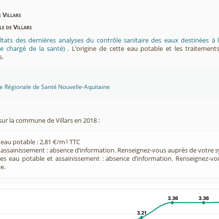
e Villars
le de Villars
ltats des dernières analyses du contrôle sanitaire des eaux destinées
e chargé de la santé)
. L’origine de cette eau potable et les traitement
s.
ce Régionale de Santé Nouvelle-Aquitaine
sur la commune de Villars en 2018 :
 eau potable : 2,81 €/m
TTC
3
e assainissement : absence d’information. Renseignez-vous auprès de votre s
ces eau potable et assainissement : absence d’information. Renseignez-v
e.
3.36
3.36
3.36
3.36
3.21
3.21