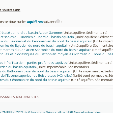
s souterrains
i
s se situe sur les
aquifères
suivants
:
 Crétacé du nord du bassin Adour Garonne
(Unité aquifère, Sédimentaire)
ès et sables du Turonien du nord du bassin aquitain
(Unité aquifère, Sédiment
eux du Turonien et du Cénomanien du nord du bassin aquitain
(Unité imper
olomies du Bajocien du nord du bassin aquitain
(Unité aquifère, Sédimentaire
 et marnes du Coniacien-Santonien du nord du bassin aquitain
(Unité aquifèr
ritiques et bioclastiques du Bathonien moyen à Oxfordien du nord du bas
es infra-Toarcien - parties profondes captives
(Unité aquifère, Sédimentaire)
cien du bassin aquitain
(Unité imperméable, Sédimentaire)
s du Bathonien basal du nord du bassin aquitain
(Unité imperméable, Sédim
 de l'Eocène supérieur de Boisbreteau (+Oriolles)
(Unité semi-perméable, Sé
aires du Cénomanien du nord du bassin aquitain
(Unité aquifère, Sédimentair
ssances naturalistes
ZNIEFF et ZICO de Villars sur le Géoportail de l'
ARB Nouvelle-Aquitaine