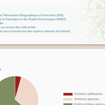
 de l'Information Géographique et Forestière (IGN)
 de la Statistique et des Etudes Economiques (INSEE)
dia
t au service des collectivités
ues pour la protection des espaces naturels (loi littoral)
l