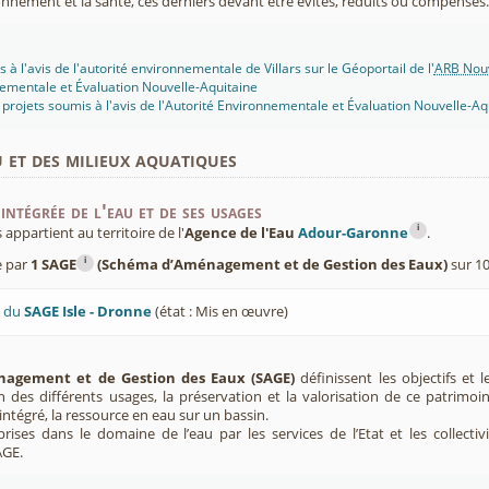
onnement et la santé, ces derniers devant être évités, réduits ou compensés.
 à l'avis de l'autorité environnementale de Villars sur le Géoportail de l'
ARB Nouv
ementale et Évaluation Nouvelle-Aquitaine
projets soumis à l'avis de l'Autorité Environnementale et Évaluation Nouvelle-Aq
u et des milieux aquatiques
intégrée de l'eau et de ses usages
i
appartient au territoire de l'
Agence de l'Eau
Adour-Garonne
.
i
e par
1 SAGE
(Schéma d’Aménagement et de Gestion des Eaux)
sur 10
U du
SAGE Isle - Dronne
(état : Mis en œuvre)
agement et de Gestion des Eaux (SAGE)
définissent les objectifs et l
ion des différents usages, la préservation et la valorisation de ce patrimoi
ntégré, la ressource en eau sur un bassin.
rises dans le domaine de l’eau par les services de l’Etat et les collectiv
AGE.