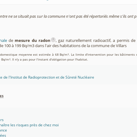
entre ne se situait pas sur la commune n'ont pas été répertoriés même s'ils ont pu
i
nale
de
mesure du radon
, gaz naturellement radioactif, a permis d
e 100 à 199 Bq/m3 dans l'air des habitations de la commune de Villars
on domestique moyenne est estimée à 68 Bq/m
. La limite d'intervention pour les bâtiments 
3
0 Bq/m
. Il n'y a pas pour l'instant d'obligation pour l'habitat.
3
te de l'Institut de Radioprotection et de Sûreté Nucléaire
es
ars
aître les risques près de chez moi
ance
sées