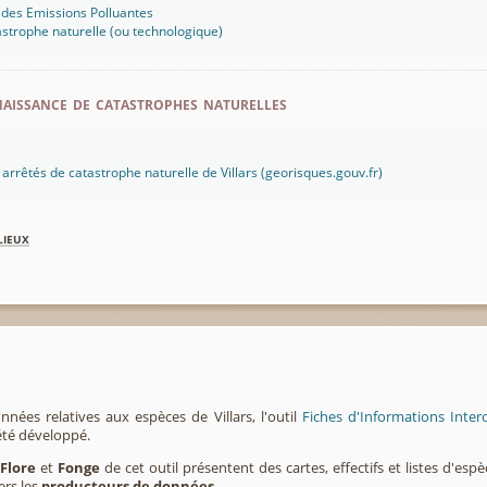
 des Emissions Polluantes
strophe naturelle (ou technologique)
aissance de catastrophes naturelles
s arrêtés de catastrophe naturelle de Villars (georisques.gouv.fr)
lieux
nnées relatives aux espèces de Villars, l'outil
Fiches d'Informations Inter
été développé.
,
Flore
et
Fonge
de cet outil présentent des cartes, effectifs et listes d'es
ers les
producteurs de données
.