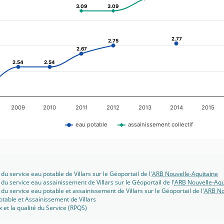
3.09
3.09
3.09
3.09
2.77
2.77
2.75
2.75
2.67
2.67
2.54
2.54
2.54
2.54
2009
2010
2011
2012
2013
2014
2015
eau potable
assainissement collectif
du service eau potable de Villars sur le Géoportail de l'
ARB Nouvelle-Aquitaine
 du service eau assainissement de Villars sur le Géoportail de l'
ARB Nouvelle-Aqu
du service eau potable et assainissement de Villars sur le Géoportail de l'
ARB No
otable et Assainissement de Villars
x et la qualité du Service (RPQS)