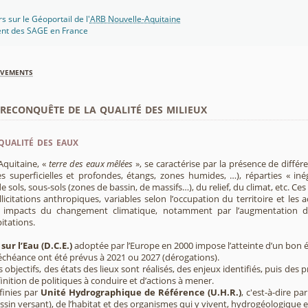
s sur le Géoportail de l'
ARB Nouvelle-Aquitaine
ent des SAGE en France
èvements
econquête de la qualité des milieux
qualité des eaux
Aquitaine, «
terre des eaux mêlées
», se caractérise par la présence de diffé
s superficielles et profondes, étangs, zones humides, …), réparties « inég
e sols, sous-sols (zones de bassin, de massifs…), du relief, du climat, etc. C
licitations anthropiques, variables selon l’occupation du territoire et les 
s impacts du changement climatique, notamment par l’augmentation d
pitations.
sur l’Eau (D.C.E.)
adoptée par l’Europe en 2000 impose l’atteinte d’un bon ét
’échéance ont été prévus à 2021 ou 2027 (dérogations).
s objectifs, des états des lieux sont réalisés, des enjeux identifiés, puis 
finition de politiques à conduire et d’actions à mener.
finies par
Unité Hydrographique de Référence (U.H.R.)
, c'est-à-dire p
sin versant), de l’habitat et des organismes qui y vivent, hydrogéologique 