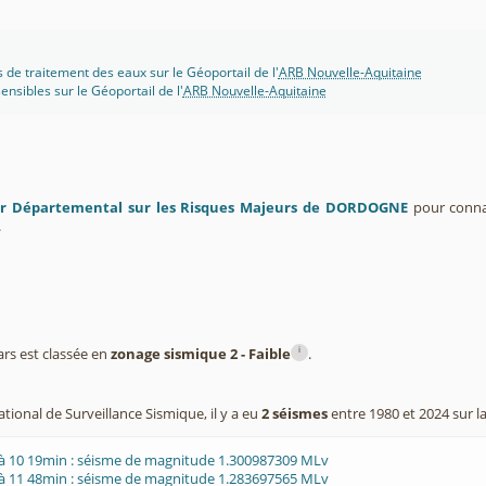
s de traitement des eaux sur le Géoportail de l'
ARB Nouvelle-Aquitaine
ensibles sur le Géoportail de l'
ARB Nouvelle-Aquitaine
er Départemental sur les Risques Majeurs de DORDOGNE
pour connaî
.
i
rs est classée en
zonage sismique 2 - Faible
.
tional de Surveillance Sismique, il y a eu
2 séismes
entre 1980 et 2024 sur l
 à 10 19min : séisme de magnitude 1.300987309 MLv
 à 11 48min : séisme de magnitude 1.283697565 MLv