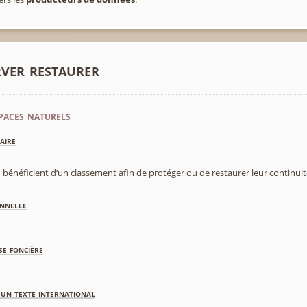
rver restaurer
paces naturels
aire
 bénéficient d’un classement afin de protéger ou de restaurer leur continui
nnelle
se foncière
'un texte international