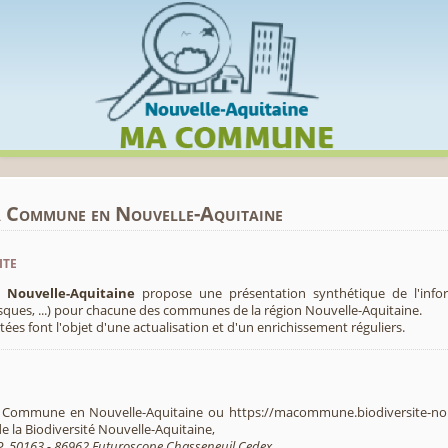
Cookies management panel
a Commune en Nouvelle-Aquitaine
ite
ouvelle-Aquitaine
propose une présentation synthétique de l'inf
risques, ...) pour chacune des communes de la région Nouvelle-Aquitaine.
es font l'objet d'une actualisation et d'un enrichissement réguliers.
a Commune en Nouvelle-Aquitaine ou https://macommune.biodiversite-nouve
e la Biodiversité Nouvelle-Aquitaine,
.P. 50163 - 86962 Futuroscope Chasseneuil Cedex