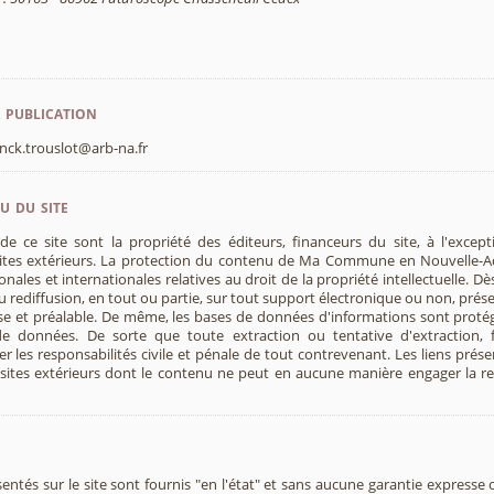
 publication
anck.trouslot@arb-na.fr
u du site
de ce site sont la propriété des éditeurs, financeurs du site, à l'exc
sites extérieurs. La protection du contenu de Ma Commune en Nouvelle-A
ionales et internationales relatives au droit de la propriété intellectuelle. D
 rediffusion, en tout ou partie, sur tout support électronique ou non, prése
se et préalable. De même, les bases de données d'informations sont protégé
e données. De sorte que toute extraction ou tentative d'extraction, fut
r les responsabilités civile et pénale de tout contrevenant. Les liens prése
es sites extérieurs dont le contenu ne peut en aucune manière engager la r
tés sur le site sont fournis "en l'état" et sans aucune garantie expresse o