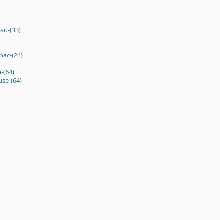
lau-(33)
nac-(24)
-(64)
use-(64)