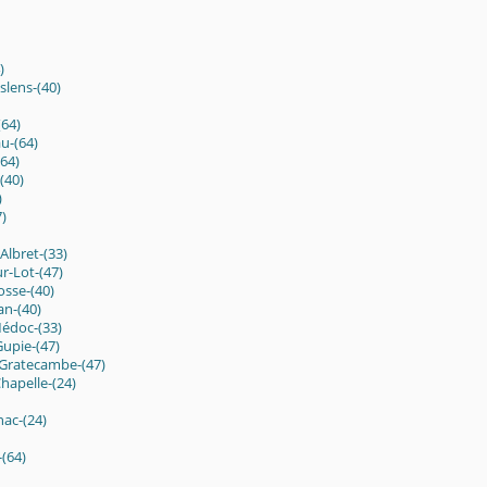
)
slens-(40)
(64)
u-(64)
64)
(40)
)
7)
Albret-(33)
r-Lot-(47)
osse-(40)
an-(40)
édoc-(33)
upie-(47)
Gratecambe-(47)
hapelle-(24)
nac-(24)
(64)