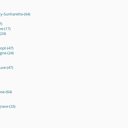
ty-Sunharette-(64)
7)
e-(17)
(24)
opt-(47)
gne-(24)
uve-(47)
se-(64)
rave-(33)