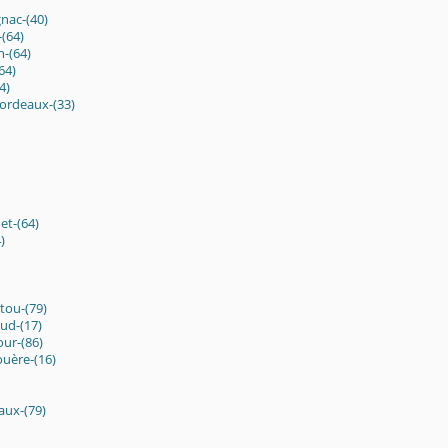
nac-(40)
(64)
n-(64)
64)
4)
Bordeaux-(33)
et-(64)
)
tou-(79)
aud-(17)
our-(86)
ouère-(16)
aux-(79)