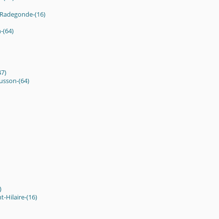
-Radegonde-(16)
-(64)
47)
usson-(64)
)
t-Hilaire-(16)