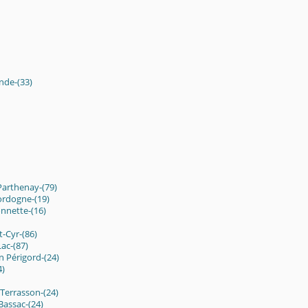
nde-(33)
Parthenay-(79)
ordogne-(19)
nnette-(16)
-Cyr-(86)
ac-(87)
 Périgord-(24)
4)
Terrasson-(24)
Bassac-(24)