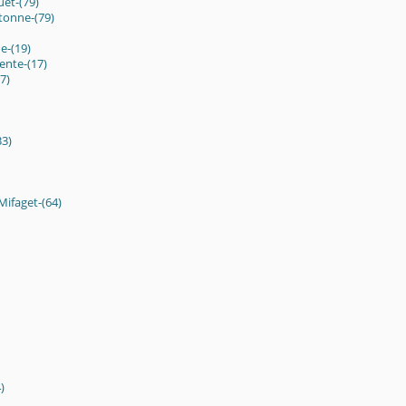
uet-(79)
tonne-(79)
de-(19)
ente-(17)
7)
3)
Mifaget-(64)
)