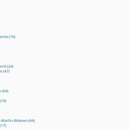
ente-(16)
ord-(24)
t-(47)
-(64)
(16)
t-Martin-Bideren-(64)
(17)