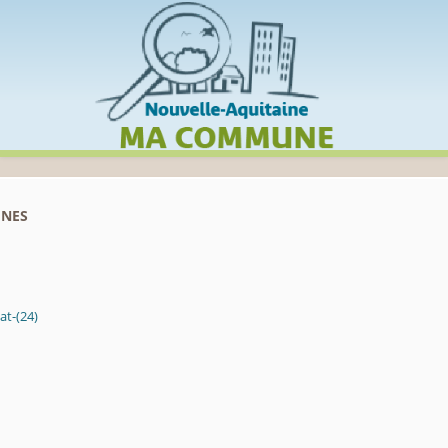
Cookies management panel
unes
at-(24)