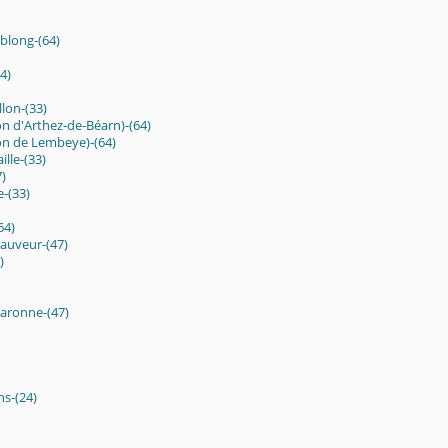
blong-(64)
4)
llon-(33)
on d'Arthez-de-Béarn)-(64)
on de Lembeye)-(64)
ille-(33)
7)
-(33)
64)
auveur-(47)
)
aronne-(47)
ns-(24)