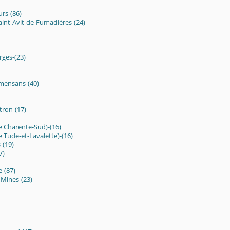
rs-(86)
aint-Avit-de-Fumadières-(24)
rges-(23)
mensans-(40)
tron-(17)
e Charente-Sud)-(16)
 Tude-et-Lavalette)-(16)
-(19)
7)
e-(87)
Mines-(23)