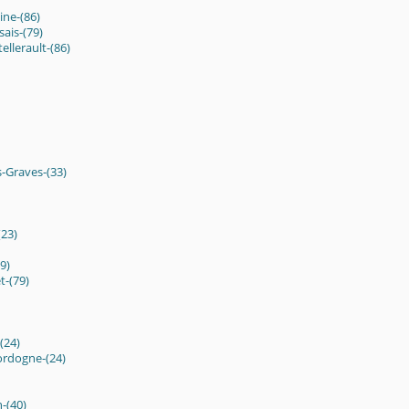
ine-(86)
sais-(79)
ellerault-(86)
-Graves-(33)
(23)
9)
t-(79)
(24)
ordogne-(24)
-(40)