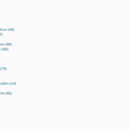
dour-(40)
7)
un-(86)
t-(86)
-(79)
ulien-(24)
ne-(86)