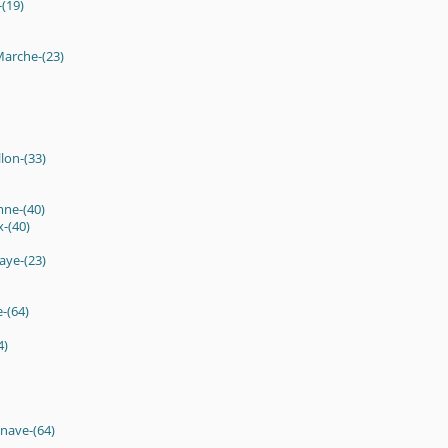
(19)
Marche-(23)
lon-(33)
ne-(40)
-(40)
aye-(23)
-(64)
4)
nave-(64)