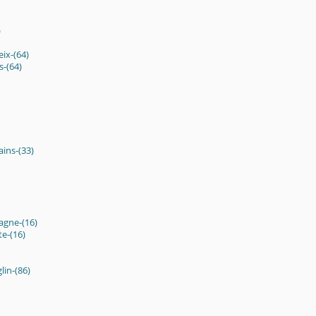
)
ix-(64)
-(64)
ins-(33)
gne-(16)
e-(16)
lin-(86)