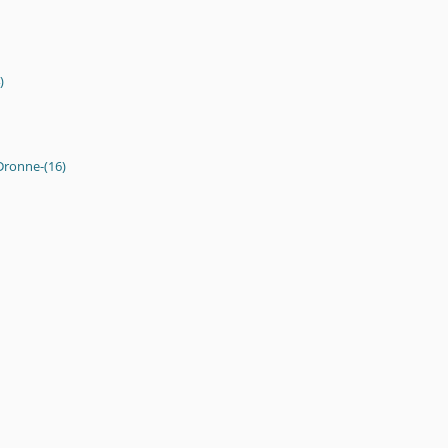
)
Dronne-(16)