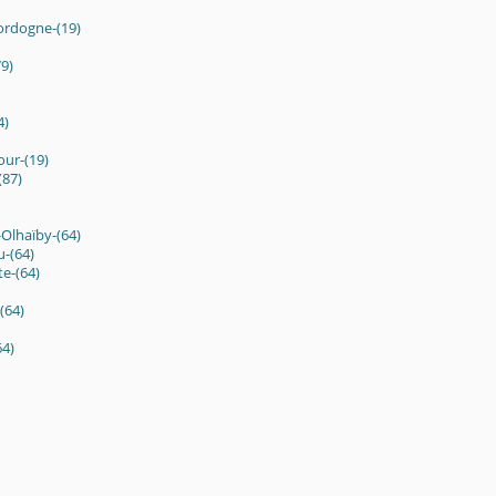
ordogne-(19)
9)
4)
ur-(19)
(87)
Olhaïby-(64)
u-(64)
te-(64)
(64)
64)