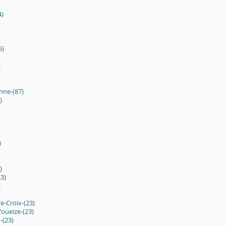
4)
6)
)
enne-(87)
)
)
)
3)
)
-Croix-(23)
oueize-(23)
(23)