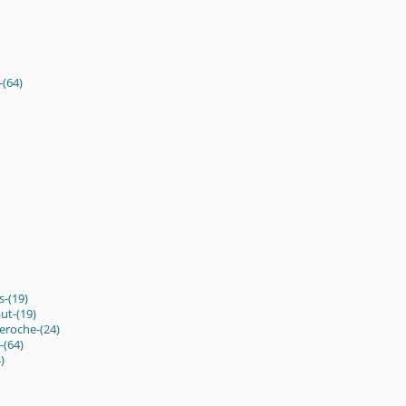
(64)
s-(19)
ut-(19)
beroche-(24)
-(64)
)