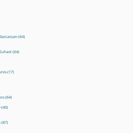
Bascassan-(64)
Suhast-(64)
)
unis-(17)
os-(64)
-(40)
-(87)