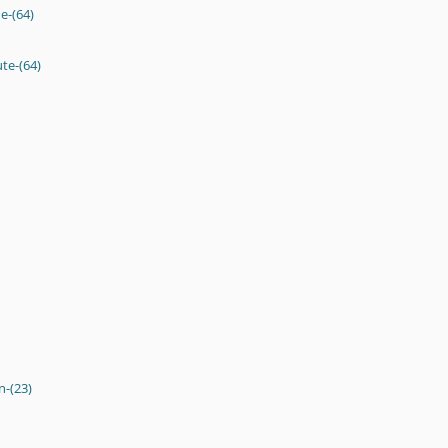
e-(64)
te-(64)
n-(23)