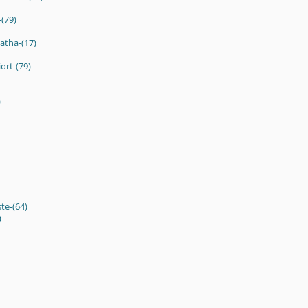
-(79)
atha-(17)
ort-(79)
)
te-(64)
)