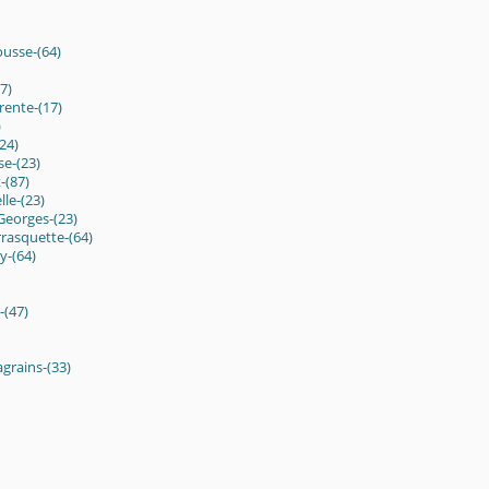
usse-(64)
7)
rente-(17)
)
24)
se-(23)
-(87)
le-(23)
Georges-(23)
rasquette-(64)
y-(64)
-(47)
agrains-(33)