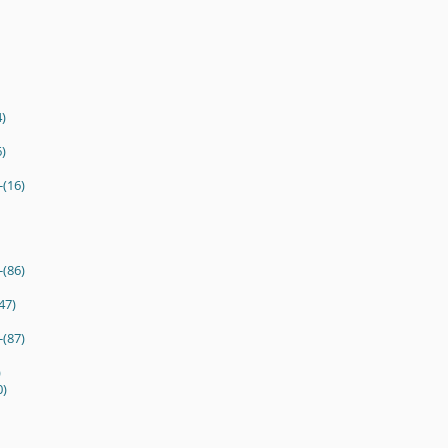
4)
)
-(16)
-(86)
47)
-(87)
)
0)