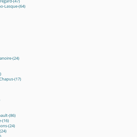
egard-(47)
ho-Lasque-(64)
anoire-(24)
)
-Chapus-(17)
)
ult-(86)
-(16)
ons-(24)
(24)
)