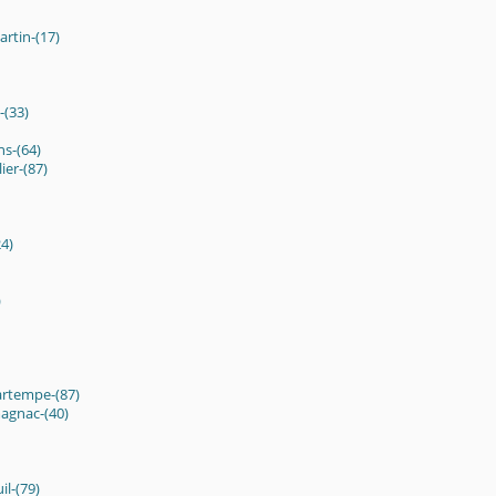
rtin-(17)
-(33)
ns-(64)
ier-(87)
24)
)
artempe-(87)
agnac-(40)
l-(79)