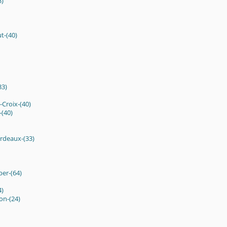
)
t-(40)
33)
-Croix-(40)
(40)
rdeaux-(33)
ber-(64)
4)
on-(24)