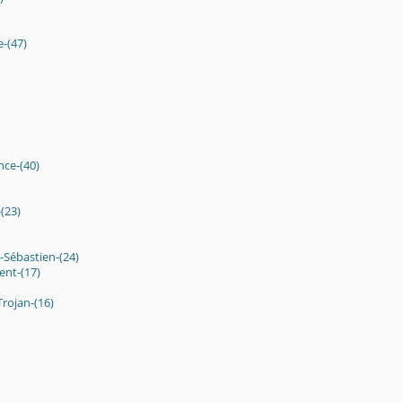
-(47)
nce-(40)
(23)
t-Sébastien-(24)
nt-(17)
Trojan-(16)