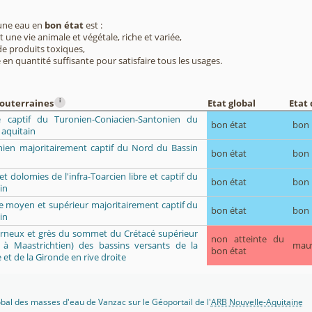
 une eau en
bon état
est :
 une vie animale et végétale, riche et variée,
e produits toxiques,
 en quantité suffisante pour satisfaire tous les usages.
i
souterraines
Etat global
Etat 
re captif du Turonien-Coniacien-Santonien du
bon état
bon
 aquitain
ien majoritairement captif du Nord du Bassin
bon état
bon
 et dolomies de l'infra-Toarcien libre et captif du
bon état
bon
in
ue moyen et supérieur majoritairement captif du
bon état
bon
in
marneux et grès du sommet du Crétacé supérieur
non atteinte du
 à Maastrichtien) des bassins versants de la
mau
bon état
 et de la Gironde en rive droite
lobal des masses d'eau de Vanzac sur le Géoportail de l'
ARB Nouvelle-Aquitaine