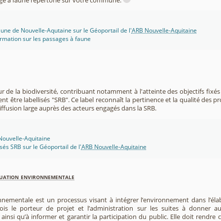
sage à faune répertorié sur votre commune.
une de Nouvelle-Aqutaine sur le Géoportail de l'
ARB Nouvelle-Aquitaine
rmation sur les passages à faune
r de la biodiversité, contribuant notamment à l'atteinte des objectifs fixés
nt être labellisés "SRB". Ce label reconnaît la pertinence et la qualité des p
 diffusion large auprès des acteurs engagés dans la SRB.
 Nouvelle-Aquitaine
isés SRB sur le Géoportail de l'
ARB Nouvelle-Aquitaine
luation environnementale
nnementale est un processus visant à intégrer l’environnement dans l’élabo
 fois le porteur de projet et l’administration sur les suites à donner 
insi qu’à informer et garantir la participation du public. Elle doit rendre