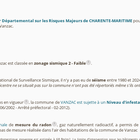
r Départemental sur les Risques Majeurs de CHARENTE-MARITIME
pour
Vanzac.
i
ac est classée en
zonage sismique 2 - Faible
.
tional de Surveillance Sismique, il n'y a pas eu de
séisme
entre 1980 et 202
icentre ne se situait pas sur la commune n'ont pas été répertoriés même s'ils ont
i
ns en vigueur
, la commune de
VANZAC est sujette à un
Niveau d'infest
06/2002 - Arrêté préfectoral - 02-2012).
i
nale
de
mesure du radon
, gaz naturellement radioactif, a permis d
as de mesure réalisée dans l'air des habitations de la commune de Vanzac
on domestique moyenne est estimée à 68 Bq/m
. La limite d'intervention pour les bâtiments 
3