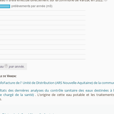
au n'a été effectué directement sur la commune de Vanzac en 2022.
i
eau
par année.
ble de Vanzac
InfoFacture de l' Unité de DIstribution (ARS Nouvelle-Aquitaine) de la commu
ltats des dernières analyses du contrôle sanitaire des eaux destinées
e chargé de la santé)
. L’origine de cette eau potable et les traitement
s.