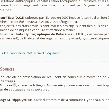
licitations anthropiques, variables selon l’occupation du territoire et les 
s impacts du changement climatique, notamment par l’augmentation d
pitations.
sur l’Eau (D.C.E.)
adoptée par l’Europe en 2000 impose l’atteinte d’un bon ét
’échéance ont été prévus à 2021 ou 2027 (dérogations).
s objectifs, des états des lieux sont réalisés, des enjeux identifiés, puis 
finition de politiques à conduire et d’actions à mener.
finies par
Unité Hydrographique de Référence (U.H.R.)
, c'est-à-dire p
sin versant), de l’habitat et des organismes qui y vivent, hydrogéologique 
sur le Géoportail de l'ARB Nouvelle-Aquitaine
-Sources
onquête ou de préservation de l’eau sont en cours sur la commune de V
 Captages
.
i
Sources
, animé par la Région Nouvelle-Aquitaine, vise à reconquérir la q
ion de captages en eau potable
:
onge St-Hippolyte
sur 0,32 % du territoire de la commune (Type : eaux super