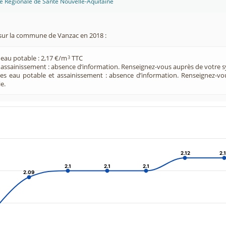
ce Régionale de Santé Nouvelle-Aquitaine
sur la commune de Vanzac en 2018 :
 eau potable : 2,17 €/m
TTC
3
e assainissement : absence d’information. Renseignez-vous auprès de votre s
ces eau potable et assainissement : absence d’information. Renseignez-v
e.
2.12
2.12
2.
2.
2.1
2.1
2.1
2.1
2.1
2.1
2.09
2.09