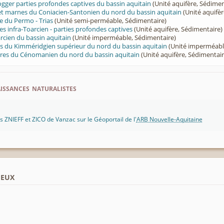
ogger parties profondes captives du bassin aquitain
(Unité aquifère, Sédimen
 et marnes du Coniacien-Santonien du nord du bassin aquitain
(Unité aquifèr
e du Permo - Trias
(Unité semi-perméable, Sédimentaire)
es infra-Toarcien - parties profondes captives
(Unité aquifère, Sédimentaire)
cien du bassin aquitain
(Unité imperméable, Sédimentaire)
s du Kimméridgien supérieur du nord du bassin aquitain
(Unité imperméabl
aires du Cénomanien du nord du bassin aquitain
(Unité aquifère, Sédimentair
ssances naturalistes
 ZNIEFF et ZICO de Vanzac sur le Géoportail de l'
ARB Nouvelle-Aquitaine
ieux