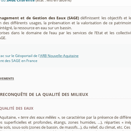
U du
SAGE Charente
(état : Mis en œuvre)
agement et de Gestion des Eaux (SAGE)
définissent les objectifs et l
ion des différents usages, la préservation et la valorisation de ce patrimoi
ntégré, la ressource en eau sur un bassin.
rises dans le domaine de l’eau par les services de l’Etat et les collectiv
AGE.
c sur le Géoportail de l'
ARB Nouvelle-Aquitaine
ent des SAGE en France
èvements
econquête de la qualité des milieux
qualité des eaux
Aquitaine, «
terre des eaux mêlées
», se caractérise par la présence de diffé
s superficielles et profondes, étangs, zones humides, …), réparties « inég
e sols, sous-sols (zones de bassin, de massifs…), du relief, du climat, etc. C