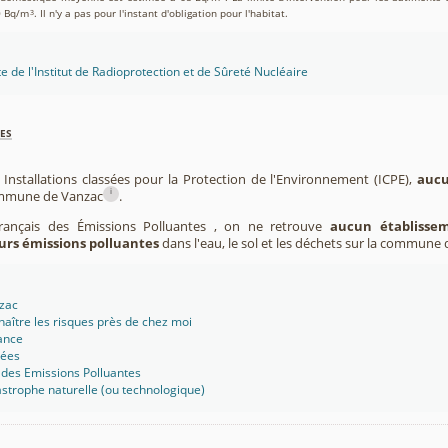
0 Bq/m
. Il n'y a pas pour l'instant d'obligation pour l'habitat.
3
te de l'Institut de Radioprotection et de Sûreté Nucléaire
es
 Installations classées pour la Protection de l'Environnement (ICPE),
aucu
i
commune de Vanzac
.
Français des Émissions Polluantes , on ne retrouve
aucun établissem
urs émissions polluantes
dans l'eau, le sol et les déchets sur la commune 
nzac
aître les risques près de chez moi
ance
sées
 des Emissions Polluantes
strophe naturelle (ou technologique)