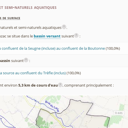
et semi-naturels aquatiques
s de surface
i
x naturels et semi-naturels aquatiques
.
i
ac se situe dans le
bassin versant
suivant
:
 confluent de la Seugne (incluse) au confluent de la Boutonne
(100,0%)
i
bassin
suivant
:
a source au confluent du Trèfle (inclus)
(100,0%)
i
nt environ
5,3 km de cours d'eau
, comprenant principalement :