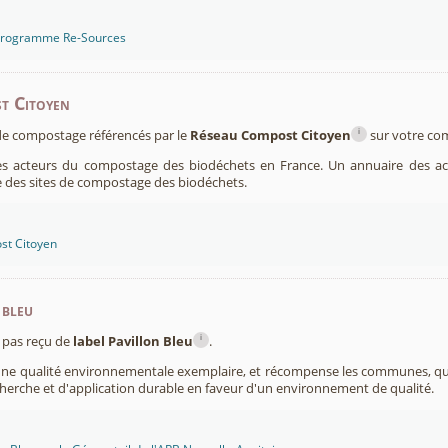
 programme Re-Sources
t Citoyen
i
s de compostage référencés par le
Réseau Compost Citoyen
sur votre c
es acteurs du compostage des biodéchets en France. Un annuaire des ac
 des sites de compostage des biodéchets.
st Citoyen
 bleu
i
pas reçu de
label Pavillon Bleu
.
 une qualité environnementale exemplaire, et récompense les communes, 
cherche et d'application durable en faveur d'un environnement de qualité.