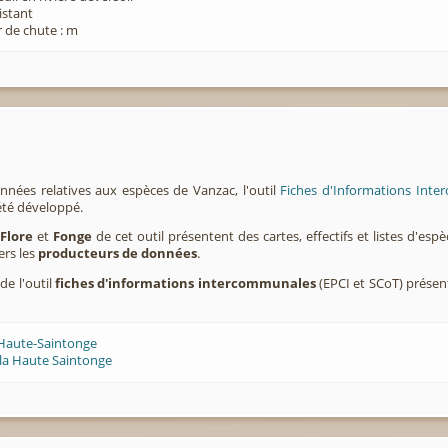
xistant
 de chute : m
nnées relatives aux espèces de Vanzac, l'outil
Fiches d'Informations Inte
été développé.
,
Flore
et
Fonge
de cet outil présentent des cartes, effectifs et listes d'es
ers les
producteurs de données
.
de l'outil
fiches d'informations intercommunales
(EPCI et SCoT) prése
 Haute-Saintonge
la Haute Saintonge