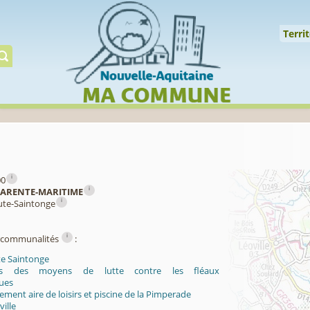
Cookies management panel
↑
Territoire
Mil
Territ
Gérer préserver restaur
i
00
i
ARENTE-MARITIME
i
aute-Saintonge
i
ercommunalités
:
te Saintonge
es des moyens de lutte contre les fléaux
ues
ent aire de loisirs et piscine de la Pimperade
ille