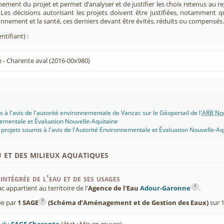
nement du projet et permet d’analyser et de justifier les choix retenus au re
. Les décisions autorisant les projets doivent être justifiées, notamment q
onnement et la santé, ces derniers devant être évités, réduits ou compensés.
ntifiant) :
- Charente aval (2016-00x980)
s à l'avis de l'autorité environnementale de Vanzac sur le Géoportail de l'
ARB Nou
ementale et Évaluation Nouvelle-Aquitaine
projets soumis à l'avis de l'Autorité Environnementale et Évaluation Nouvelle-Aq
u et des milieux aquatiques
intégrée de l'eau et de ses usages
i
appartient au territoire de l'
Agence de l'Eau
Adour-Garonne
.
i
ée par
1 SAGE
(Schéma d’Aménagement et de Gestion des Eaux)
sur 