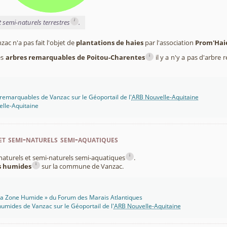
i
t semi-naturels terrestres
.
c n'a pas fait l'objet de
plantations de haies
par l'association
Prom'Hai
i
es
arbres remarquables de Poitou-Charentes
il y a n'y a pas d'arbr
remarquables de Vanzac sur le Géoportail de l'
ARB Nouvelle-Aquitaine
lle-Aquitaine
et semi-naturels semi-aquatiques
i
x naturels et semi-naturels semi-aquatiques
.
i
es humides
sur la commune de Vanzac.
 Ma Zone Humide » du Forum des Marais Atlantiques
umides de Vanzac sur le Géoportail de l'
ARB Nouvelle-Aquitaine