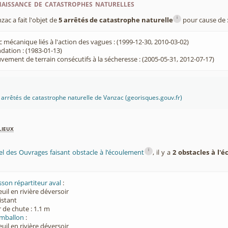
aissance de catastrophes naturelles
i
c a fait l'objet de
5 arrêtés de catastrophe naturelle
pour cause de 
 mécanique liés à l'action des vagues : (1999-12-30, 2010-03-02)
dation : (1983-01-13)
ement de terrain consécutifs à la sécheresse : (2005-05-31, 2012-07-17)
es arrêtés de catastrophe naturelle de Vanzac (georisques.gouv.fr)
lieux
i
el des Ouvrages faisant obstacle à l’écoulement
, il y a
2 obstacles à l'
sson répartiteur aval
:
euil en rivière déversoir
xistant
 de chute : 1.1 m
mballon
:
euil en rivière déversoir