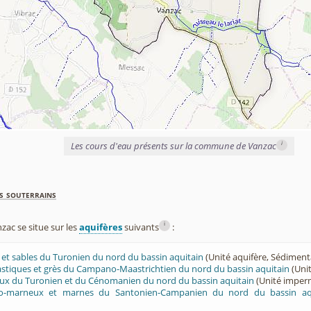
i
Les cours d'eau présents sur la commune de Vanzac
s souterrains
i
ac se situe sur les
aquifères
suivants
:
ès et sables du Turonien du nord du bassin aquitain
(Unité aquifère, Sédiment
lastiques et grès du Campano-Maastrichtien du nord du bassin aquitain
(Unit
eux du Turonien et du Cénomanien du nord du bassin aquitain
(Unité imper
ayo-marneux et marnes du Santonien-Campanien du nord du bassin aq