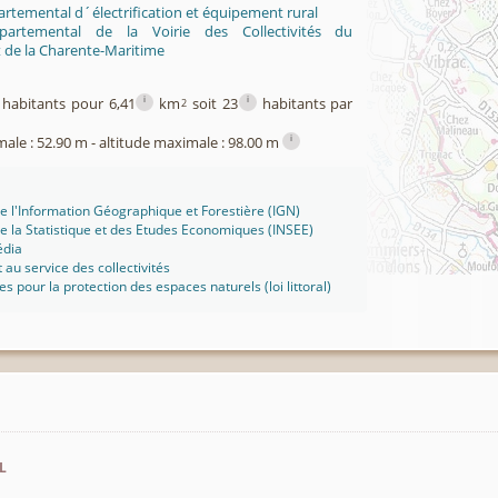
rtemental d´électrification et équipement rural
partemental de la Voirie des Collectivités du
de la Charente-Maritime
i
i
habitants pour 6,41
km
soit 23
habitants par
2
i
male : 52.90 m - altitude maximale : 98.00 m
 de l'Information Géographique et Forestière (IGN)
 de la Statistique et des Etudes Economiques (INSEE)
édia
t au service des collectivités
ues pour la protection des espaces naturels (loi littoral)
l