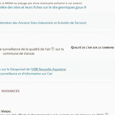
ns la BASIAS ne préjuge pas d'une éventuelle pollution à cet endroit.
lète des sites et leurs fiches sur le site georisques.gouv.fr
onnées des Anciens Sites Industriels et Activités de Service)
Qualité de l'air sur la commune 
i
surveillance de la qualité de l'air
sur la
commune de Vanzac
 sur le Géoportail de l'
ARB Nouvelle-Aquitaine
rveillance et d'information sur l'air
t nuisances
e Vanzac
i