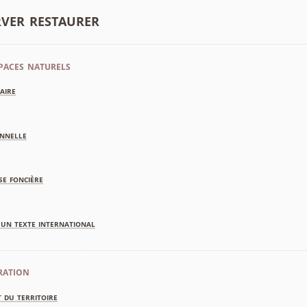
rver restaurer
paces naturels
aire
nnelle
se foncière
'un texte international
ration
 du territoire