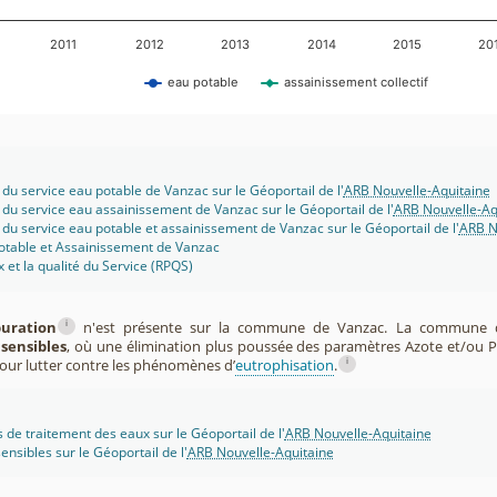
2011
2012
2013
2014
2015
20
eau potable
assainissement collectif
 du service eau potable de Vanzac sur le Géoportail de l'
ARB Nouvelle-Aquitaine
 du service eau assainissement de Vanzac sur le Géoportail de l'
ARB Nouvelle-Aq
 du service eau potable et assainissement de Vanzac sur le Géoportail de l'
ARB N
potable et Assainissement de Vanzac
x et la qualité du Service (RPQS)
i
puration
n'est présente sur la commune de Vanzac. La commune d
sensibles
, où une élimination plus poussée des paramètres Azote et/ou 
i
pour lutter contre les phénomènes d’
eutrophisation
.
s de traitement des eaux sur le Géoportail de l'
ARB Nouvelle-Aquitaine
ensibles sur le Géoportail de l'
ARB Nouvelle-Aquitaine