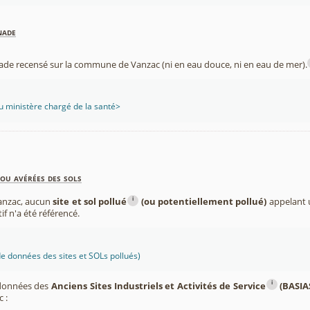
nade
nade recensé sur la commune de Vanzac (ni en eau douce, ni en eau de mer).
 ministère chargé de la santé>
ou avérées des sols
i
anzac, aucun
site et sol pollué
(ou potentiellement pollué)
appelant u
if n'a été référencé.
 données des sites et SOLs pollués)
i
 données des
Anciens Sites Industriels et Activités de Service
(BASIA
 :