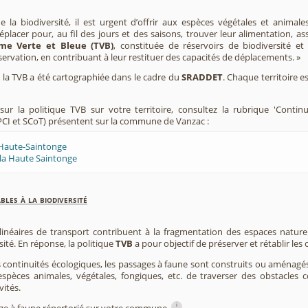
e la biodiversité, il est urgent d’offrir aux espèces végétales et animale
placer pour, au fil des jours et des saisons, trouver leur alimentation, as
me Verte et Bleue (TVB)
, constituée de réservoirs de biodiversité et
éservation, en contribuant à leur restituer des capacités de déplacements. »
e, la TVB a été cartographiée dans le cadre du
SRADDET
. Chaque territoire e
ur la politique TVB sur votre territoire, consultez la rubrique 'Contin
CI et SCoT) présentent sur la commune de Vanzac :
 Haute-Saintonge
la Haute Saintonge
les à la biodiversité
 linéaires de transport contribuent à la fragmentation des espaces natur
sité. En réponse, la politique
TVB
a pour objectif de préserver et rétablir les
s continuités écologiques, les passages à faune sont construits ou aménagés 
spèces animales, végétales, fongiques, etc. de traverser des obstacles c
vités.
i