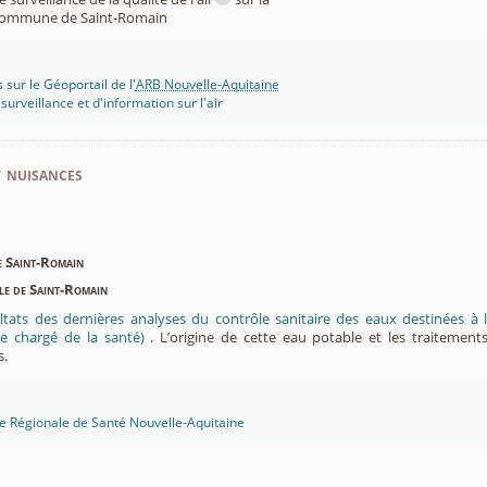
ommune de Saint-Romain
 sur le Géoportail de l'
ARB Nouvelle-Aquitaine
rveillance et d'information sur l'air
t nuisances
e Saint-Romain
ble de Saint-Romain
ltats des dernières analyses du contrôle sanitaire des eaux destinées
e chargé de la santé)
. L’origine de cette eau potable et les traitement
s.
ce Régionale de Santé Nouvelle-Aquitaine