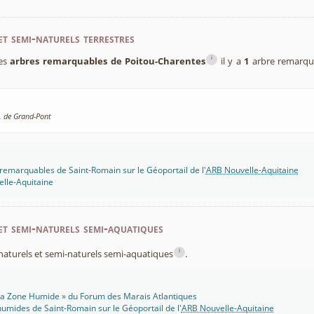
et semi-naturels terrestres
i
des
arbres remarquables de Poitou-Charentes
il y a
1
arbre remarqu
. de Grand-Pont
remarquables de Saint-Romain sur le Géoportail de l'
ARB Nouvelle-Aquitaine
lle-Aquitaine
et semi-naturels semi-aquatiques
i
x naturels et semi-naturels semi-aquatiques
.
 Ma Zone Humide » du Forum des Marais Atlantiques
umides de Saint-Romain sur le Géoportail de l'
ARB Nouvelle-Aquitaine