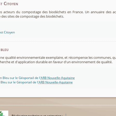
t Citoyen
es acteurs du compostage des biodéchets en France. Un annuaire des ac
 des sites de compostage des biodéchets.
st Citoyen
 bleu
 une qualité environnementale exemplaire, et récompense les communes, 
cherche et d'application durable en faveur d'un environnement de qualité.
n Bleu sur le Géoportail de l'
ARB Nouvelle-Aquitaine
 Bleu sur le Géoportail de l'
ARB Nouvelle-Aquitaine
Réalisation technique et animation :