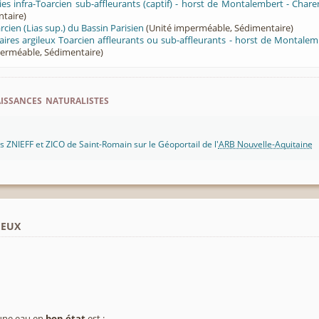
es infra-Toarcien sub-affleurants (captif) - horst de Montalembert - Char
ntaire)
cien (Lias sup.) du Bassin Parisien
(Unité imperméable, Sédimentaire)
aires argileux Toarcien affleurants ou sub-affleurants - horst de Montale
erméable, Sédimentaire)
ssances naturalistes
 ZNIEFF et ZICO de Saint-Romain sur le Géoportail de l'
ARB Nouvelle-Aquitaine
ieux
 une eau en
bon état
est :