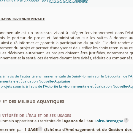
isés SRB sur le Géoportail de l'
ARB Nouvelle-Aquitaine
luation environnementale
nnementale est un processus visant à intégrer l’environnement dans l’élabo
 fois le porteur de projet et l’administration sur les suites à donner 
insi qu’à informer et garantir la participation du public. Elle doit rendre
nement du projet et permet d’analyser et de justifier les choix retenus au re
. Les décisions autorisant les projets doivent être justifiées, notamment q
onnement et la santé, ces derniers devant être évités, réduits ou compensés.
s à l'avis de l'autorité environnementale de Saint-Romain sur le Géoportail de l'
A
ementale et Évaluation Nouvelle-Aquitaine
projets soumis à l'avis de l'Autorité Environnementale et Évaluation Nouvelle-Aq
u et des milieux aquatiques
intégrée de l'eau et de ses usages
i
omain appartient au territoire de l'
Agence de l'Eau
Loire-Bretagne
.
i
concernée par
1 SAGE
(Schéma d’Aménagement et de Gestion des 