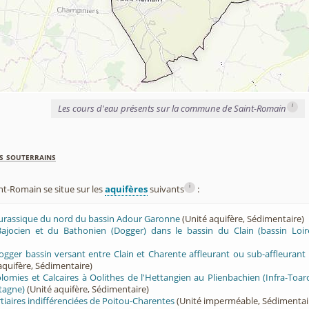
i
Les cours d'eau présents sur la commune de Saint-Romain
s souterrains
i
t-Romain se situe sur les
aquifères
suivants
:
 Jurassique du nord du bassin Adour Garonne
(Unité aquifère, Sédimentaire)
Bajocien et du Bathonien (Dogger) dans le bassin du Clain (bassin Loir
ogger bassin versant entre Clain et Charente affleurant ou sub-affleurant 
aquifère, Sédimentaire)
olomies et Calcaires à Oolithes de l'Hettangien au Plienbachien (Infra-Toar
etagne)
(Unité aquifère, Sédimentaire)
tiaires indifférenciées de Poitou-Charentes
(Unité imperméable, Sédimentai