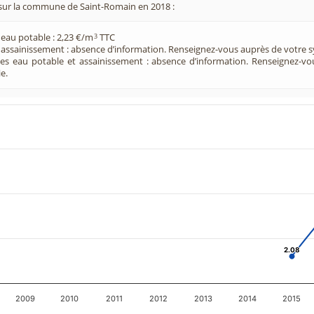
sur la commune de Saint-Romain en 2018 :
 eau potable : 2,23 €/m
TTC
3
e assainissement : absence d’information. Renseignez-vous auprès de votre s
ces eau potable et assainissement : absence d’information. Renseignez-v
e.
2.08
2.08
2009
2010
2011
2012
2013
2014
2015