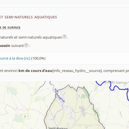
et semi-naturels aquatiques
s de surface
i
x naturels et semi-naturels aquatiques
.
i
bassin
suivant
:
ource à la dive (nc)
(100,0%)
nt environ
km de cours d'eau
[info_reseau_hydro__source], comprenant pr