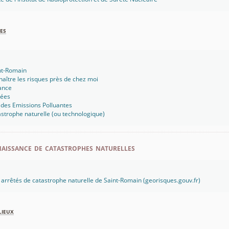
es
int-Romain
aître les risques près de chez moi
ance
sées
 des Emissions Polluantes
strophe naturelle (ou technologique)
aissance de catastrophes naturelles
es arrêtés de catastrophe naturelle de Saint-Romain (georisques.gouv.fr)
lieux