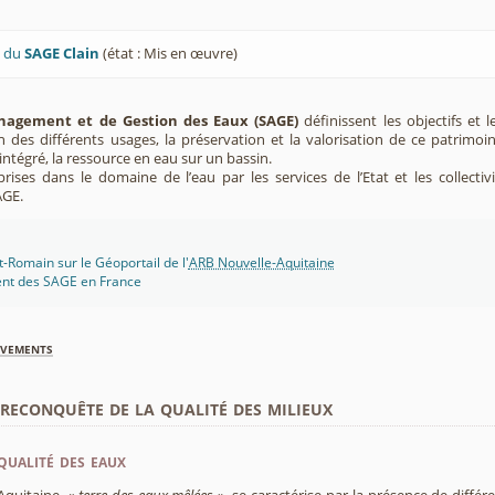
U du
SAGE Clain
(état : Mis en œuvre)
agement et de Gestion des Eaux (SAGE)
définissent les objectifs et l
ion des différents usages, la préservation et la valorisation de ce patrimoi
ntégré, la ressource en eau sur un bassin.
rises dans le domaine de l’eau par les services de l’Etat et les collectiv
AGE.
-Romain sur le Géoportail de l'
ARB Nouvelle-Aquitaine
ent des SAGE en France
èvements
econquête de la qualité des milieux
qualité des eaux