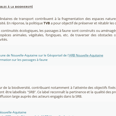
les à la biodiversité
 linéaires de transport contribuent à la fragmentation des espaces natur
sité. En réponse, la politique
TVB
a pour objectif de préserver et rétablir les
s continuités écologiques, les passages à faune sont construits ou aménagés 
spèces animales, végétales, fongiques, etc. de traverser des obstacles c
vités.
une de Nouvelle-Aqutaine sur le Géoportail de l'
ARB Nouvelle-Aquitaine
rmation sur les passages à faune
r de la biodiversité, contribuant notamment à l'atteinte des objectifs fixés
nt être labellisés "SRB". Ce label reconnaît la pertinence et la qualité des p
 diffusion large auprès des acteurs engagés dans la SRB.
 Nouvelle-Aquitaine