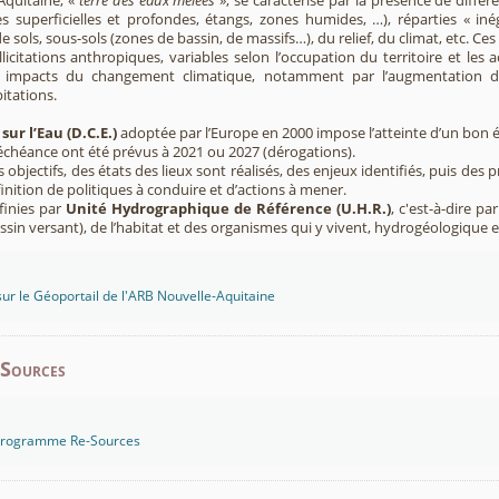
Aquitaine, «
terre des eaux mêlées
», se caractérise par la présence de diffé
s superficielles et profondes, étangs, zones humides, …), réparties « inég
e sols, sous-sols (zones de bassin, de massifs…), du relief, du climat, etc. C
licitations anthropiques, variables selon l’occupation du territoire et les 
s impacts du changement climatique, notamment par l’augmentation d
pitations.
sur l’Eau (D.C.E.)
adoptée par l’Europe en 2000 impose l’atteinte d’un bon ét
’échéance ont été prévus à 2021 ou 2027 (dérogations).
s objectifs, des états des lieux sont réalisés, des enjeux identifiés, puis 
finition de politiques à conduire et d’actions à mener.
finies par
Unité Hydrographique de Référence (U.H.R.)
, c'est-à-dire p
sin versant), de l’habitat et des organismes qui y vivent, hydrogéologique 
sur le Géoportail de l'ARB Nouvelle-Aquitaine
-Sources
 programme Re-Sources