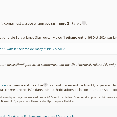
i
t-Romain est classée en
zonage sismique 2 - Faible
.
tional de Surveillance Sismique, il y a eu
1 séisme
entre 1980 et 2024 sur 
à 11 24min : séisme de magnitude 2.5 MLv
entre ne se situait pas sur la commune n'ont pas été répertoriés même s'ils ont pu
i
nale
de
mesure du radon
, gaz naturellement radioactif, a permis d
as de mesure réalisée dans l'air des habitations de la commune de Saint-R
on domestique moyenne est estimée à 68 Bq/m
. La limite d'intervention pour les bâtiments 
3
0 Bq/m
. Il n'y a pas pour l'instant d'obligation pour l'habitat.
3
te de l'Institut de Radioprotection et de Sûreté Nucléaire