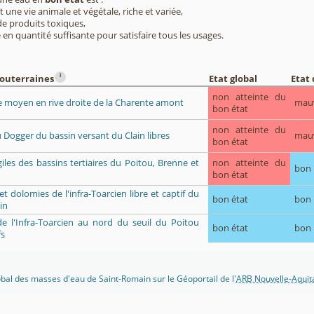
 une vie animale et végétale, riche et variée,
e produits toxiques,
 en quantité suffisante pour satisfaire tous les usages.
i
souterraines
Etat global
Etat 
non atteinte du
ue moyen en rive droite de la Charente amont
mau
bon état
non atteinte du
 Dogger du bassin versant du Clain libres
mau
bon état
rgiles des bassins tertiaires du Poitou, Brenne et
non atteinte du
bon
bon état
 et dolomies de l'infra-Toarcien libre et captif du
bon état
bon
in
de l'Infra-Toarcien au nord du seuil du Poitou
bon état
bon
fs
lobal des masses d'eau de Saint-Romain sur le Géoportail de l'
ARB Nouvelle-Aquit