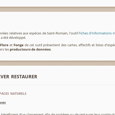
nées relatives aux espèces de Saint-Romain, l'outil
Fiches d'Informations I
a été développé.
,
Flore
et
Fonge
de cet outil présentent des cartes, effectifs et listes d'es
ers les
producteurs de données
.
rver restaurer
paces naturels
aire
 bénéficient d’un classement afin de protéger ou de restaurer leur continui