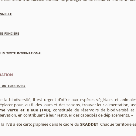
nnelle
se foncière
'un texte international
ration
 du territoire
e la biodiversité, il est urgent d’offrir aux espèces végétales et animale
placer pour, au fil des jours et des saisons, trouver leur alimentation, as
me Verte et Bleue (TVB)
, constituée de réservoirs de biodiversité et
éservation, en contribuant à leur restituer des capacités de déplacements. »
e, la TVB a été cartographiée dans le cadre du
SRADDET
. Chaque territoire e