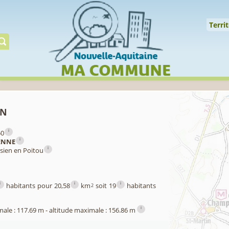
Cookies management panel
↑
Territoire
Mil
Territ
Gérer préserver restaur
in
i
50
i
ENNE
i
isien en Poitou
i
i
i
habitants pour 20,58
km
soit 19
habitants
2
i
male : 117.69 m - altitude maximale : 156.86 m