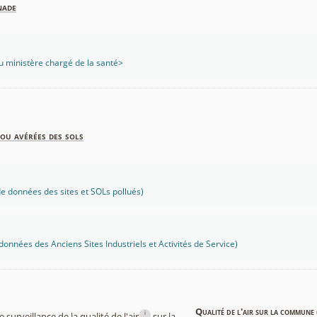
nade
 ministère chargé de la santé>
ou avérées des sols
 données des sites et SOLs pollués)
onnées des Anciens Sites Industriels et Activités de Service)
Qualité de l'air sur la commune 
i
surveillance de la qualité de l'air
sur la