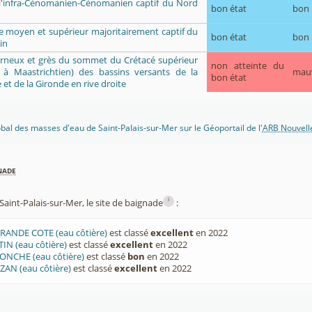
e l'infra-Cénomanien-Cénomanien captif du Nord
bon état
bon
ue moyen et supérieur majoritairement captif du
bon état
bon
in
marneux et grès du sommet du Crétacé supérieur
non atteinte du
 à Maastrichtien) des bassins versants de la
mau
bon état
 et de la Gironde en rive droite
lobal des masses d'eau de Saint-Palais-sur-Mer sur le Géoportail de l'
ARB Nouvell
nade
i
aint-Palais-sur-Mer, le site de baignade
:
RANDE COTE (eau côtière)
est classé
excellent
en 2022
IN (eau côtière)
est classé
excellent
en 2022
ONCHE (eau côtière)
est classé
bon
en 2022
AN (eau côtière)
est classé
excellent
en 2022