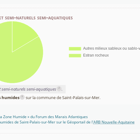
et semi-naturels semi-aquatiques
i
et semi-naturels semi-aquatiques
.
i
es humides
sur la commune de Saint-Palais-sur-Mer.
 Ma Zone Humide » du Forum des Marais Atlantiques
umides de Saint-Palais-sur-Mer sur le Géoportail de l'
ARB Nouvelle-Aquitaine