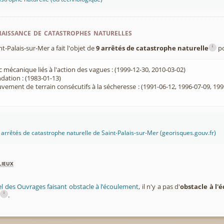
aissance de catastrophes naturelles
i
-Palais-sur-Mer a fait l'objet de
9 arrêtés de catastrophe naturelle
po
 mécanique liés à l'action des vagues : (1999-12-30, 2010-03-02)
dation : (1983-01-13)
ement de terrain consécutifs à la sécheresse : (1991-06-12, 1996-07-09, 199
es arrêtés de catastrophe naturelle de Saint-Palais-sur-Mer (georisques.gouv.fr)
lieux
el des Ouvrages faisant obstacle à l’écoulement
, il n'y a pas d'
obstacle à l
i
.