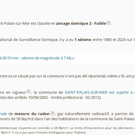
i
-Palais-sur-Mer est classée en
zonage sismique 2 - Faible
.
tional de Surveillance Sismique, il y a eu
1 séisme
entre 1980 et 2024 sur 
à 00 01min : séisme de magnitude 3.7 MLv
entre ne se situait pas sur la commune n'ont pas été répertoriés même s'ils ont pu
i
ons en vigueur
, la commune de
SAINT-PALAIS-SUR-MER est sujette à
iste des arrêtés 10/06/2002 - Arrêté préfectoral - 02-2012).
i
nale
de
mesure du radon
, gaz naturellement radioactif, a permis d
oins de 50 Bq/m3 dans l'air des habitations de la commune de Saint-Palais
on domestique moyenne est estimée à 68 Bq/m
. La limite d'intervention pour les bâtiments 
3
0 Bq/m
. Il n'y a pas pour l'instant d'obligation pour l'habitat.
3