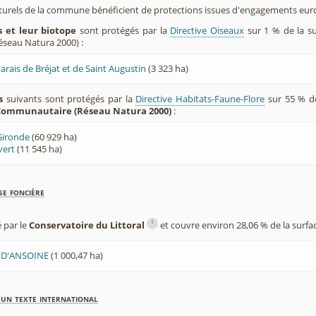
aturels de la commune bénéficient de protections issues d'engagements eu
 et leur biotope
sont protégés par la
Directive Oiseaux
sur 1 % de la s
éseau Natura 2000) :
rais de Bréjat et de Saint Augustin
(3 323 ha)
s
suivants sont protégés par la
Directive Habitats-Faune-Flore
sur 55 % d
 Communautaire (Réseau Natura 2000)
:
 Gironde
(60 929 ha)
vert
(11 545 ha)
se foncière
i
é par le
Conservatoire du Littoral
et couvre environ 28,06 % de la surf
 D'ANSOINE
(1 000,47 ha)
'un texte international