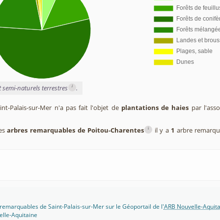
i
t semi-naturels terrestres
.
t-Palais-sur-Mer n'a pas fait l'objet de
plantations de haies
par l'ass
i
des
arbres remarquables de Poitou-Charentes
il y a
1
arbre remarqu
remarquables de Saint-Palais-sur-Mer sur le Géoportail de l'
ARB Nouvelle-Aquita
lle-Aquitaine