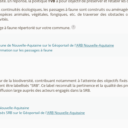
sité. En réponse, la politique
TVB
a pour objectif de préserver et rétablir les
s continuités écologiques, les passages à faune sont construits ou aménagés 
spèces animales, végétales, fongiques, etc. de traverser des obstacles c
vités.
i
sage à faune répertorié sur votre commune.
une de Nouvelle-Aqutaine sur le Géoportail de l'
ARB Nouvelle-Aquitaine
rmation sur les passages à faune
r de la biodiversité, contribuant notamment à l'atteinte des objectifs fixés
nt être labellisés "SRB". Ce label reconnaît la pertinence et la qualité des p
 diffusion large auprès des acteurs engagés dans la SRB.
 Nouvelle-Aquitaine
isés SRB sur le Géoportail de l'
ARB Nouvelle-Aquitaine