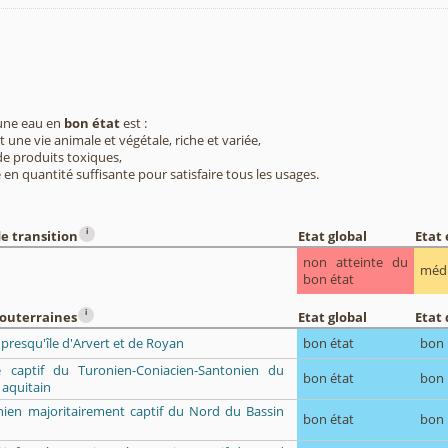
 une eau en
bon état
est :
 une vie animale et végétale, riche et variée,
e produits toxiques,
 en quantité suffisante pour satisfaire tous les usages.
i
e transition
Etat global
Etat
non atteinte du
méd
bon état
i
souterraines
Etat global
Etat 
 presqu'île d'Arvert et de Royan
bon état
bon
re captif du Turonien-Coniacien-Santonien du
bon état
bon
 aquitain
ien majoritairement captif du Nord du Bassin
bon état
bon