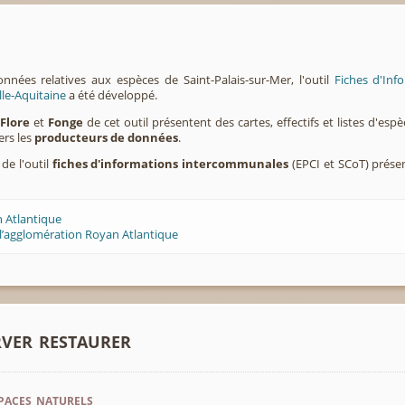
nnées relatives aux espèces de Saint-Palais-sur-Mer, l'outil
Fiches d'Inf
lle-Aquitaine
a été développé.
,
Flore
et
Fonge
de cet outil présentent des cartes, effectifs et listes d'es
ers les
producteurs de données
.
 de l'outil
fiches d'informations intercommunales
(EPCI et SCoT) prése
 Atlantique
l’agglomération Royan Atlantique
rver restaurer
paces naturels