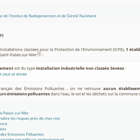
te de l'Institut de Radioprotection et de Sûreté Nucléaire
es
Installations classées pour la Protection de l'Environnement (ICPE),
1 étab
i
aint-Palais-sur-Mer
:
ssement
est du type
Installation industrielle non classée Seveso
:
ES EAUX DE ROYAN
Français des Émissions Polluantes , on ne retrouve
aucun établissem
urs émissions polluantes
dans l'eau, le sol et les déchets sur la commune 
nt-Palais-sur-Mer
aître les risques près de chez moi
ance
sées
 des Emissions Polluantes
strophe naturelle (ou technologique)