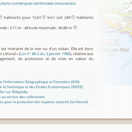
utions numériques territoriales innovantes)
i
i
i
habitants pour 15,61
km
soit 249
habitants
2
i
male : 3.11 m - altitude maximale : 40.86 m
r est riveraine de la mer ou d'un océan. Elle est donc
 Littoral » (
Loi n° 86-2 du 3 janvier 1986
), relative aux
agement, de protection et de mise en valeur du
 de l'Information Géographique et Forestière (IGN)
 de la Statistique et des Etudes Economiques (INSEE)
Mer sur Wikipédia
t au service des collectivités
ues pour la protection des espaces naturels (loi littoral)