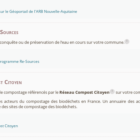
sur le Géoportail de l'ARB Nouvelle-Aquitaine
-Sources
i
conquête ou de préservation de l’eau en cours sur votre commune.
 programme Re-Sources
t Citoyen
i
s de compostage référencés par le
Réseau Compost Citoyen
sur votre c
es acteurs du compostage des biodéchets en France. Un annuaire des ac
 des sites de compostage des biodéchets.
st Citoyen