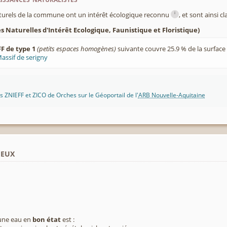
i
turels de la commune ont un intérêt écologique reconnu
, et sont ainsi c
 Naturelles d'Intérêt Ecologique, Faunistique et Floristique)
F de type 1
(petits espaces homogènes)
suivante couvre 25.9 % de la surfac
assif de serigny
 ZNIEFF et ZICO de Orches sur le Géoportail de l'
ARB Nouvelle-Aquitaine
ieux
 une eau en
bon état
est :