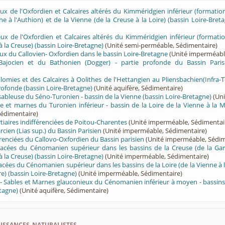
leux de l'Oxfordien et Calcaires altérés du Kimméridgien inférieur (formation
ne à l'Authion) et de la Vienne (de la Creuse à la Loire) (bassin Loire-Bret
leux de l'Oxfordien et Calcaires altérés du Kimméridgien inférieur (formati
à la Creuse) (bassin Loire-Bretagne)
(Unité semi-perméable, Sédimentaire)
leux du Callovien- Oxfordien dans le bassin Loire-Bretagne
(Unité imperméabl
Bajocien et du Bathonien (Dogger) - partie profonde du Bassin Paris
olomies et des Calcaires à Oolithes de l'Hettangien au Pliensbachien(Infra-T
profonde (bassin Loire-Bretagne)
(Unité aquifère, Sédimentaire)
 sableuse du Séno-Turonien - bassin de la Vienne (bassin Loire-Bretagne)
(Uni
 et marnes du Turonien inférieur - bassin de la Loire de la Vienne à la M
Sédimentaire)
tiaires indifférenciées de Poitou-Charentes
(Unité imperméable, Sédimentai
cien (Lias sup.) du Bassin Parisien
(Unité imperméable, Sédimentaire)
renciées du Callovo-Oxfordien du Bassin parisien
(Unité imperméable, Sédim
acées du Cénomanien supérieur dans les bassins de la Creuse (de la Gar
à la Creuse) (bassin Loire-Bretagne)
(Unité imperméable, Sédimentaire)
cées du Cénomanien supérieur dans les bassins de la Loire (de la Vienne à l
ire) (bassin Loire-Bretagne)
(Unité imperméable, Sédimentaire)
 - Sables et Marnes glauconieux du Cénomanien inférieur à moyen - bassins 
etagne)
(Unité aquifère, Sédimentaire)
ssances naturalistes