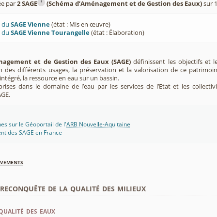
i
ée par
2 SAGE
(Schéma d’Aménagement et de Gestion des Eaux)
sur 
U du
SAGE Vienne
(état : Mis en œuvre)
U du
SAGE Vienne Tourangelle
(état : Élaboration)
agement et de Gestion des Eaux (SAGE)
définissent les objectifs et l
ion des différents usages, la préservation et la valorisation de ce patrimoi
ntégré, la ressource en eau sur un bassin.
rises dans le domaine de l’eau par les services de l’Etat et les collectiv
AGE.
s sur le Géoportail de l'
ARB Nouvelle-Aquitaine
ent des SAGE en France
èvements
econquête de la qualité des milieux
qualité des eaux