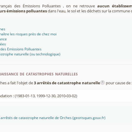
Français des Émissions Polluantes , on ne retrouve
aucun établissem
urs émissions polluantes
dans l'eau, le sol et les déchets sur la commune 
ches
aître les risques près de chez moi
ance
sées
 des Emissions Polluantes
strophe naturelle (ou technologique)
aissance de catastrophes naturelles
i
s a fait l'objet de
3 arrêtés de catastrophe naturelle
pour cause de 
dation : (1983-01-13, 1999-12-30, 2010-03-02)
es arrêtés de catastrophe naturelle de Orches (georisques.gouv.fr)