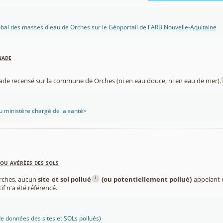
lobal des masses d'eau de Orches sur le Géoportail de l'
ARB Nouvelle-Aquitaine
nade
nade recensé sur la commune de Orches (ni en eau douce, ni en eau de mer).
 ministère chargé de la santé>
ou avérées des sols
i
rches, aucun
site et sol pollué
(ou potentiellement pollué)
appelant u
if n'a été référencé.
 données des sites et SOLs pollués)