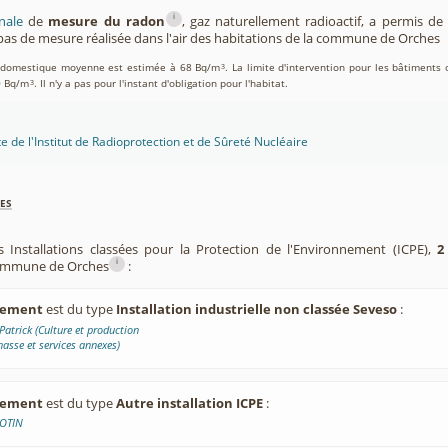
i
nale
de
mesure du radon
, gaz naturellement radioactif, a permis d
as de mesure réalisée dans l'air des habitations de la commune de Orches
on domestique moyenne est estimée à 68 Bq/m
. La limite d'intervention pour les bâtiments 
3
0 Bq/m
. Il n'y a pas pour l'instant d'obligation pour l'habitat.
3
te de l'Institut de Radioprotection et de Sûreté Nucléaire
es
s Installations classées pour la Protection de l'Environnement (ICPE),
2
i
 commune de Orches
:
ssement
est du type
Installation industrielle non classée Seveso
:
atrick (Culture et production
asse et services annexes)
ssement
est du type
Autre installation ICPE
:
OTIN