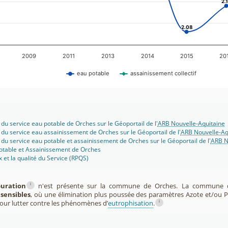
2.
2.
2.08
2.08
2009
2011
2013
2014
2015
20
eau potable
assainissement collectif
 du service eau potable de Orches sur le Géoportail de l'
ARB Nouvelle-Aquitaine
 du service eau assainissement de Orches sur le Géoportail de l'
ARB Nouvelle-Aq
 du service eau potable et assainissement de Orches sur le Géoportail de l'
ARB N
potable et Assainissement de Orches
x et la qualité du Service (RPQS)
i
puration
n'est présente sur la commune de Orches. La commune d
sensibles
, où une élimination plus poussée des paramètres Azote et/ou 
i
pour lutter contre les phénomènes d’
eutrophisation
.