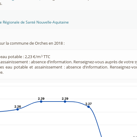
s.
ce Régionale de Santé Nouvelle-Aquitaine
sur la commune de Orches en 2018 :
 eau potable : 2,23 €/m
TTC
3
e assainissement : absence d’information. Renseignez-vous auprès de votre s
ces eau potable et assainissement : absence d’information. Renseignez-v
e.
2.29
2.29
2.29
2.29
2.27
2.27
2.26
2.26