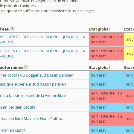
 une vie animale et végétale, riche et variée,
e produits toxiques,
 en quantité suffisante pour satisfaire tous les usages.
i
d'eau
Etat global
Etat
AFFLUENTS DEPUIS LA SOURCE JUSQU'A LA
non atteinte du
moy
A VIENNE
bon état
AFFLUENTS DEPUIS LA SOURCE JUSQU'A LA
non atteinte du
moy
A VEUDE
bon état
i
souterraines
Etat global
Etat 
arnes captifs du Dogger sud bassin parisien
bon état
bon
urassique supérieur sud bassin parisien
bon état
bon
non atteinte du
 du bassin versant de la Vienne libre
mau
bon état
ssin parisien captifs
bon état
bon
non atteinte du
omanien libre Maine et Haut-Poitou
mau
bon état
omanien captif
bon état
bon