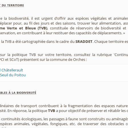
 du territoire
e la biodiversité, il est urgent d’offrir aux espèces végétales et animale
placer pour, au fil des jours et des saisons, trouver leur alimentation, as
me Verte et Bleue (TVB)
, constituée de réservoirs de biodiversité et
éservation, en contribuant à leur restituer des capacités de déplacements. »
e, la TVB a été cartographiée dans le cadre du
SRADDET
. Chaque territoire e
ur la politique TVB sur votre territoire, consultez la rubrique 'Contin
CI et SCoT) présentent sur la commune de Orches :
 Châtellerault
Seuil du Poitou
les à la biodiversité
 linéaires de transport contribuent à la fragmentation des espaces natur
sité. En réponse, la politique
TVB
a pour objectif de préserver et rétablir les
s continuités écologiques, les passages à faune sont construits ou aménagés 
spèces animales, végétales, fongiques, etc. de traverser des obstacles c