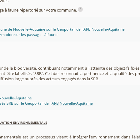
vités.
i
sage à faune répertorié sur votre commune.
une de Nouvelle-Aqutaine sur le Géoportail de l'
ARB Nouvelle-Aquitaine
rmation sur les passages à faune
r de la biodiversité, contribuant notamment à l'atteinte des objectifs fixés
nt être labellisés "SRB". Ce label reconnaît la pertinence et la qualité des p
 diffusion large auprès des acteurs engagés dans la SRB.
 Nouvelle-Aquitaine
isés SRB sur le Géoportail de l'
ARB Nouvelle-Aquitaine
luation environnementale
nnementale est un processus visant à intégrer l’environnement dans l’élabo