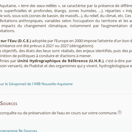
Aquitaine, «
terre des eaux mêlées
», se caractérise par la présence de diffé
s superficielles et profondes, étangs, zones humides, …), réparties « inég
e sols, sous-sols (zones de bassin, de massifs…), du relief, du climat, etc. C
licitations anthropiques, variables selon l’occupation du territoire et les 
s impacts du changement climatique, notamment par l’augmentation d
pitations.
sur l’Eau (D.C.E.)
adoptée par l’Europe en 2000 impose l’atteinte d’un bon ét
’échéance ont été prévus à 2021 ou 2027 (dérogations).
s objectifs, des états des lieux sont réalisés, des enjeux identifiés, puis 
finition de politiques à conduire et d’actions à mener.
finies par
Unité Hydrographique de Référence (U.H.R.)
, c'est-à-dire p
sin versant), de l’habitat et des organismes qui y vivent, hydrogéologique 
sur le Géoportail de l'ARB Nouvelle-Aquitaine
-Sources
i
conquête ou de préservation de l’eau en cours sur votre commune.
 programme Re-Sources