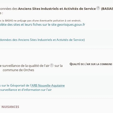
i
 données des
Anciens Sites Industriels et Activités de Service
(BASIAS
 :
ns la BASIAS ne préjuge pas d'une éventuelle pollution à cet endroit.
lète des sites et leurs fiches sur le site georisques.gouv.fr
onnées des Anciens Sites Industriels et Activités de Service)
Qualité de l'air sur la commune 
i
surveillance de la qualité de l'air
sur la
commune de Orches
 sur le Géoportail de l'
ARB Nouvelle-Aquitaine
rveillance et d'information sur l'air
t nuisances