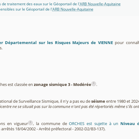
s de traitement des eaux sur le Géoportail de l'
ARB Nouvelle-Aquitaine
ensibles sur le Géoportail de l'
ARB Nouvelle-Aquitaine
er Départemental sur les Risques Majeurs de VIENNE
pour connaîtr
s.
i
es est classée en
zonage sismique 3 - Modérée
.
tional de Surveillance Sismique, il n'y a pas eu de
séisme
entre 1980 et 202
icentre ne se situait pas sur la commune n'ont pas été répertoriés même s'ils ont
i
ions en vigueur
, la commune de
ORCHES est sujette à un
Niveau d
s arrêtés 18/04/2002 - Arrêté préfectoral - 2002-D2/B3-137).