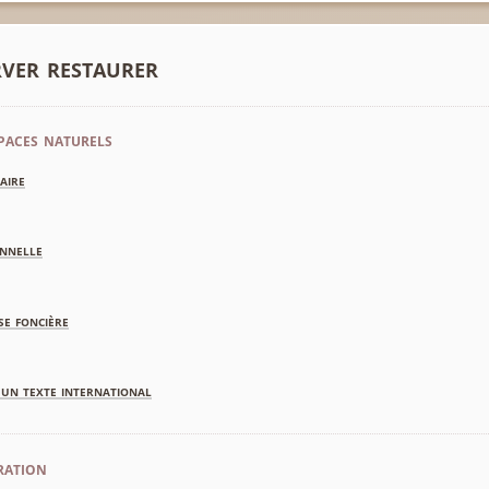
rver restaurer
paces naturels
aire
nnelle
se foncière
'un texte international
ration