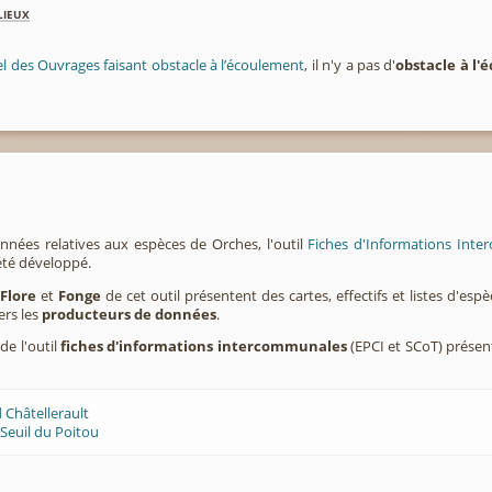
lieux
el des Ouvrages faisant obstacle à l’écoulement
, il n'y a pas d'
obstacle à l
nnées relatives aux espèces de Orches, l'outil
Fiches d'Informations Inte
été développé.
,
Flore
et
Fonge
de cet outil présentent des cartes, effectifs et listes d'es
ers les
producteurs de données
.
de l'outil
fiches d'informations intercommunales
(EPCI et SCoT) prése
 Châtellerault
Seuil du Poitou