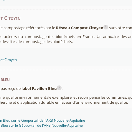
t Citoyen
i
s de compostage référencés par le
Réseau Compost Citoyen
sur votre c
es acteurs du compostage des biodéchets en France. Un annuaire des ac
 des sites de compostage des biodéchets.
st Citoyen
 bleu
i
pas reçu de
label Pavillon Bleu
.
 une qualité environnementale exemplaire, et récompense les communes, 
cherche et d'application durable en faveur d'un environnement de qualité.
n Bleu sur le Géoportail de l'
ARB Nouvelle-Aquitaine
 Bleu sur le Géoportail de l'
ARB Nouvelle-Aquitaine