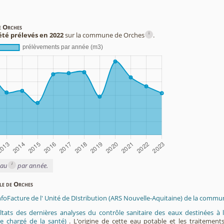
e Orches
i
été prélevés en 2022
sur la commune de Orches
.
i
eau
par année.
ble de Orches
InfoFacture de l' Unité de DIstribution (ARS Nouvelle-Aquitaine) de la commu
ltats des dernières analyses du contrôle sanitaire des eaux destinées
e chargé de la santé)
. L’origine de cette eau potable et les traitement