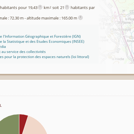
i
i
habitants pour 19,43
km
soit 21
habitants par
2
i
male : 72.30 m - altitude maximale : 165.00 m
 de l'Information Géographique et Forestière (IGN)
 de la Statistique et des Etudes Economiques (INSEE)
édia
t au service des collectivités
ues pour la protection des espaces naturels (loi littoral)
l