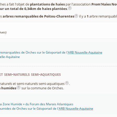
s a fait l'objet de
plantations de haies
par l'association
Prom'Haies No
i
ur un total de 0,34km de haies plantées
.
i
es
arbres remarquables de Poitou-Charentes
il y a
1
arbre remarquabl
Ouest)
remarquables de Orches sur le Géoportail de l'
ARB Nouvelle-Aquitaine
lle-Aquitaine
et semi-naturels semi-aquatiques
i
x naturels et semi-naturels semi-aquatiques
.
i
es humides
sur la commune de Orches.
 Ma Zone Humide » du Forum des Marais Atlantiques
umides de Orches sur le Géoportail de l'
ARB Nouvelle-Aquitaine