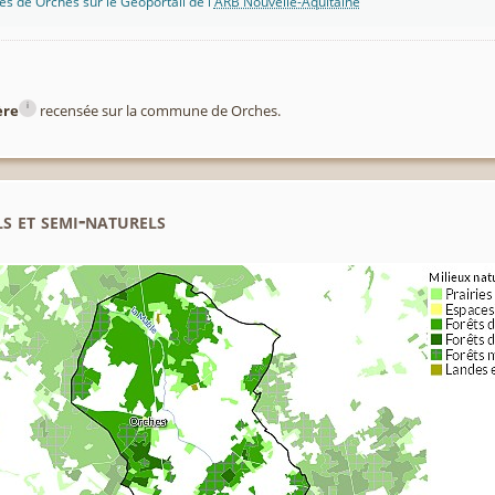
s de Orches sur le Géoportail de l'
ARB Nouvelle-Aquitaine
i
ère
recensée sur la commune de Orches.
s et semi-naturels