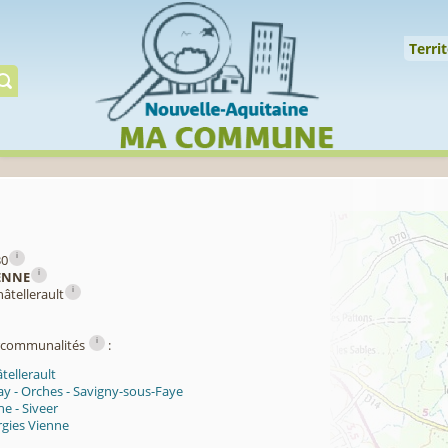
Cookies management panel
↑
Territoire
Mil
Territ
Gérer préserver restaur
i
30
i
ENNE
i
âtellerault
i
ercommunalités
:
tellerault
y - Orches - Savigny-sous-Faye
e - Siveer
rgies Vienne