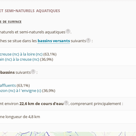
et semi-naturels aquatiques
s de surface
i
x naturels et semi-naturels aquatiques
.
i
es se situe dans les
bassins versants
suivants
:
creuse (nc) à la loire (nc)
(63,1%)
in (nc) à la creuse (nc)
(36,9%)
i
-bassins
suivants
:
affluents
(63,1%)
ozon (nc) à l 'envigne (c)
(36,9%)
i
nt environ
22,6 km de cours d'eau
, comprenant principalement :
ne longueur de 4,8 km