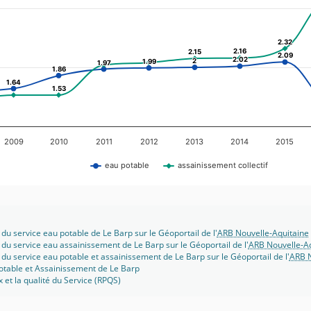
2.32
2.32
2.16
2.16
2.15
2.15
2.09
2.09
2.02
2.02
2
2
1.99
1.99
1.97
1.97
1.86
1.86
1.64
1.64
1.53
1.53
2009
2010
2011
2012
2013
2014
2015
eau potable
assainissement collectif
 du service eau potable de Le Barp sur le Géoportail de l'
ARB Nouvelle-Aquitaine
 du service eau assainissement de Le Barp sur le Géoportail de l'
ARB Nouvelle-Aq
 du service eau potable et assainissement de Le Barp sur le Géoportail de l'
ARB N
otable et Assainissement de Le Barp
x et la qualité du Service (RPQS)