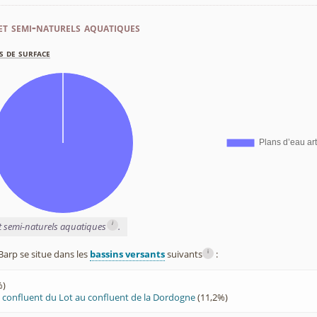
et semi-naturels aquatiques
s de surface
i
et semi-naturels aquatiques
.
i
arp se situe dans les
bassins versants
suivants
:
%)
 confluent du Lot au confluent de la Dordogne
(11,2%)