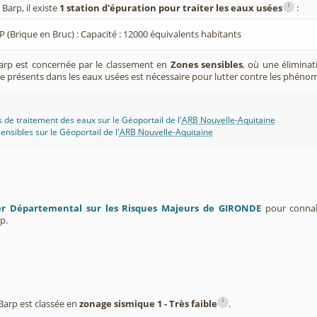
i
arp, il existe
1 station d'épuration pour traiter les eaux usées
:
P (Brique en Bruc) : Capacité : 12000 équivalents habitants
rp est concernée par le classement en
Zones sensibles
, où une élimina
 présents dans les eaux usées est nécessaire pour lutter contre les phéno
s de traitement des eaux sur le Géoportail de l'
ARB Nouvelle-Aquitaine
ensibles sur le Géoportail de l'
ARB Nouvelle-Aquitaine
er Départemental sur les Risques Majeurs de GIRONDE
pour connaît
p.
i
arp est classée en
zonage sismique 1 - Très faible
.