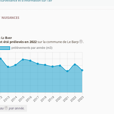
rveillance et d'information sur l'air
t nuisances
e Le Barp
i
t été prélevés en 2022
sur la commune de Le Barp
.
i
eau
par année.