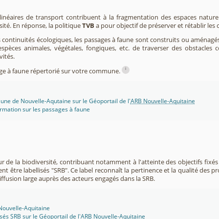
 linéaires de transport contribuent à la fragmentation des espaces natur
sité. En réponse, la politique
TVB
a pour objectif de préserver et rétablir les
s continuités écologiques, les passages à faune sont construits ou aménagés 
spèces animales, végétales, fongiques, etc. de traverser des obstacles c
vités.
i
sage à faune répertorié sur votre commune.
une de Nouvelle-Aqutaine sur le Géoportail de l'
ARB Nouvelle-Aquitaine
rmation sur les passages à faune
r de la biodiversité, contribuant notamment à l'atteinte des objectifs fixés
nt être labellisés "SRB". Ce label reconnaît la pertinence et la qualité des p
 diffusion large auprès des acteurs engagés dans la SRB.
 Nouvelle-Aquitaine
isés SRB sur le Géoportail de l'
ARB Nouvelle-Aquitaine