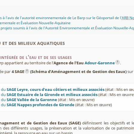
LeBarp (2020-009871)
.6 ha pour 7 lots Le Barp (2020-009834)
e volieres photovoltaïques (2019-009266)
'environ 7.83 ha pour mise en culture (2019-008692)
 à l'avis de l'autorité environnementale de Le Barp sur le Géoportail de l'
ARB No
e 27 617 m2 pour la réalisation d'un lotissement au Barp (2019-008237)
ementale et Évaluation Nouvelle-Aquitaine
e hangars elevage photovoltaiques type volières (2019-007692)
projets soumis à l'avis de l'Autorité Environnementale et Évaluation Nouvelle-Aq
e 6 218 m² pour la construction de maisons individuelles au Barp (33) (201
e hangars et de volières photovoltaïques su 3,3 ha d'emprise au sol au Bar
u et des milieux aquatiques
net pour l'alimentation en eau potable Le Barp (33) (2017-004711)
a zone d'activités Eyrialis sur la commune de Le Barp (33) (2017-004632)
e 10.6 ha pour stockage de bois énergie au Barp (33) (2017-004593)
intégrée de l'eau et de ses usages
(2016-00xxx3)
i
e 8403m2 pour créer une activité maraichère biologique (2014-00x494)
appartient au territoire de l'
Agence de l'Eau
Adour-Garonne
.
our création d'une aire d'accueil des gens du voyage (2012-00x292)
i
née par
4 SAGE
(Schéma d’Aménagement et de Gestion des Eaux)
sur
 centrale photovoltaïque - Lieu dit "St Jacques" - permis de construire - LE
 centrale photovoltaïque - loi sur l'eau - SAINT-MAGNE (2010-00x142)
rc solaire Saint-Magne 1 - permis de construire - SAINT-MAGNE (2010-00x11
U du
SAGE Leyre, cours d'eau côtiers et milieux associés
(état : Mis en œ
U du
SAGE Estuaire de la Gironde et milieux associés
(état : Mis en œuvre
U du
SAGE Vallée de la Garonne
(état : Mis en œuvre)
U du
SAGE Nappes profondes de Gironde
(état : Mis en œuvre)
agement et de Gestion des Eaux (SAGE)
définissent les objectifs et l
ion des différents usages, la préservation et la valorisation de ce patrimoi
ntégré, la ressource en eau sur un bassin.