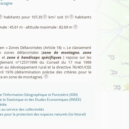
ascogne
i
i
i
habitants pour 107,35
km
soit 51
habitants
2
i
male : 45.61 m - altitude maximale : 82.69 m
 en « Zones Défavorisées (Article 18) ». Le classement
zones défavorisées (
zone de montagne
,
zone
et
zone à handicaps spécifiques
) repose sur les
èglement n°1257/1999 du Conseil du 17 mai 1999
en au développement rural et la directive 76/401/CEE
il 1976 (détermination précise des critères pour le
i
ce en zone de montagne).
 de l'Information Géographique et Forestière (IGN)
 de la Statistique et des Etudes Economiques (INSEE)
édia
t au service des collectivités
ues pour la protection des espaces naturels (loi littoral)