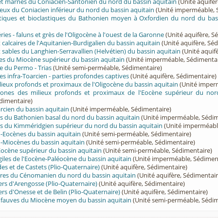
 et marnes du Coniacien-Santonien du nord du bassin aquitain
(Unité aquifèr
eux du Coniacien inférieur du nord du bassin aquitain
(Unité imperméable, 
ritiques et bioclastiques du Bathonien moyen à Oxfordien du nord du bas
éries - faluns et grès de l'Oligocène à l'ouest de la Garonne
(Unité aquifère, S
t calcaires de l'Aquitanien-Burdigalien du bassin aquitain
(Unité aquifère, Sé
t sables du Langhien-Serravallien (Helvétien) du bassin aquitain
(Unité aquif
ées du Miocène supérieur du bassin aquitain
(Unité imperméable, Sédimentai
e du Permo - Trias
(Unité semi-perméable, Sédimentaire)
es infra-Toarcien - parties profondes captives
(Unité aquifère, Sédimentaire)
ieux profonds et proximaux de l'Oligocène du bassin aquitain
(Unité imper
ones des milieux profonds et proximaux de l'Eocène supérieur du nor
dimentaire)
cien du bassin aquitain
(Unité imperméable, Sédimentaire)
s du Bathonien basal du nord du bassin aquitain
(Unité imperméable, Sédim
s du Kimméridgien supérieur du nord du bassin aquitain
(Unité imperméabl
-Eocènes du bassin aquitain
(Unité semi-perméable, Sédimentaire)
-Miocènes du bassin aquitain
(Unité semi-perméable, Sédimentaire)
Eocène supérieur du bassin aquitain
(Unité semi-perméable, Sédimentaire)
giles de l'Eocène-Paléocène du bassin aquitain
(Unité imperméable, Sédimen
des et de Castets (Plio-Quaternaire)
(Unité aquifère, Sédimentaire)
aires du Cénomanien du nord du bassin aquitain
(Unité aquifère, Sédimentair
iers d'Arengosse (Plio-Quaternaire)
(Unité aquifère, Sédimentaire)
ers d'Onesse et de Belin (Plio-Quaternaire)
(Unité aquifère, Sédimentaire)
t fauves du Miocène moyen du bassin aquitain
(Unité semi-perméable, Sédim