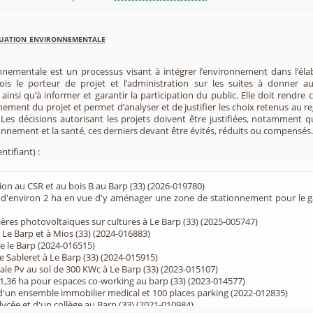
luation environnementale
nnementale est un processus visant à intégrer l’environnement dans l’élabo
 fois le porteur de projet et l’administration sur les suites à donner 
insi qu’à informer et garantir la participation du public. Elle doit rendre
nement du projet et permet d’analyser et de justifier les choix retenus au re
. Les décisions autorisant les projets doivent être justifiées, notamment q
onnement et la santé, ces derniers devant être évités, réduits ou compensés.
ntifiant) :
ion au CSR et au bois B au Barp (33) (2026-019780)
d'environ 2 ha en vue d'y aménager une zone de stationnement pour le ga
ères photovoltaïques sur cultures à Le Barp (33) (2025-005747)
 Le Barp et à Mios (33) (2024-016883)
re le Barp (2024-016515)
 Sableret à Le Barp (33) (2024-015915)
ale Pv au sol de 300 KWc à Le Barp (33) (2023-015107)
,36 ha pour espaces co-working au barp (33) (2023-014577)
'un ensemble immobilier medical et 100 places parking (2022-012835)
lycée et d'un collège au Barp (33) (2021-010984)