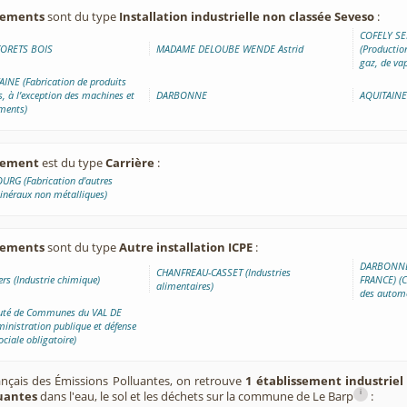
ssements
sont du type
Installation industrielle non classée Seveso
:
COFELY SER
FORETS BOIS
MADAME DELOUBE WENDE Astrid
(Production
gaz, de vap
INE (Fabrication de produits
, à l’exception des machines et
DARBONNE
AQUITAINE
ments)
ssement
est du type
Carrière
:
URG (Fabrication d'autres
inéraux non métalliques)
ssements
sont du type
Autre installation ICPE
:
DARBONNE 
CHANFREAU-CASSET (Industries
rs (Industrie chimique)
FRANCE) (C
alimentaires)
des automo
é de Communes du VAL DE
ministration publique et défense
sociale obligatoire)
ançais des Émissions Polluantes, on retrouve
1 établissement industriel
i
luantes
dans l'eau, le sol et les déchets sur la commune de Le Barp
: