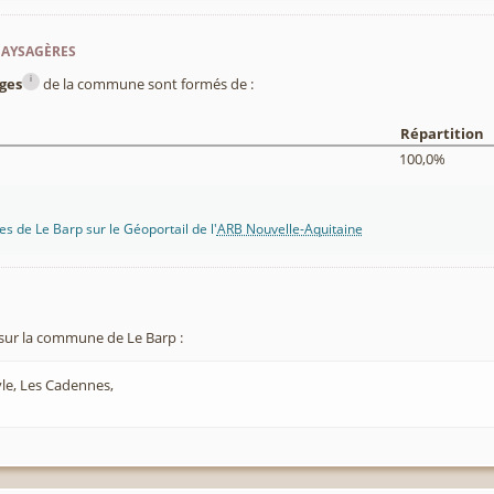
paysagères
i
ges
de la commune sont formés de :
Répartition
100,0%
s de Le Barp sur le Géoportail de l'
ARB Nouvelle-Aquitaine
sur la commune de Le Barp :
le, Les Cadennes,