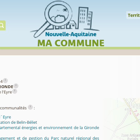
Cookies management panel
↑
Territoire
Mi
Territ
Gérer préserver restaur
i
14
i
RONDE
i
 l'Eyre
i
ercommunalités
:
l´Eyre
cation de Belin-Béliet
artemental énergies et environnement de la Gironde
ement et de gestion du Parc naturel régional des