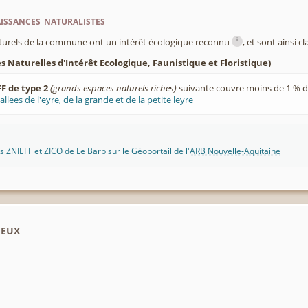
ssances naturalistes
i
turels de la commune ont un intérêt écologique reconnu
, et sont ainsi c
 Naturelles d'Intérêt Ecologique, Faunistique et Floristique)
F de type 2
(grands espaces naturels riches)
suivante couvre moins de 1 % d
allees de l'eyre, de la grande et de la petite leyre
 ZNIEFF et ZICO de Le Barp sur le Géoportail de l'
ARB Nouvelle-Aquitaine
ieux