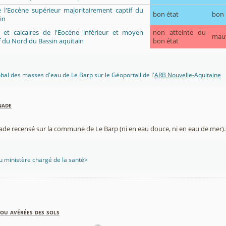
e l'Eocène supérieur majoritairement captif du
bon état
bon
in
ès et calcaires de l'Eocène inférieur et moyen
non atteinte du
mau
f du Nord du Bassin aquitain
bon état
lobal des masses d'eau de Le Barp sur le Géoportail de l'
ARB Nouvelle-Aquitaine
nade
nade recensé sur la commune de Le Barp (ni en eau douce, ni en eau de mer).
 ministère chargé de la santé>
ou avérées des sols