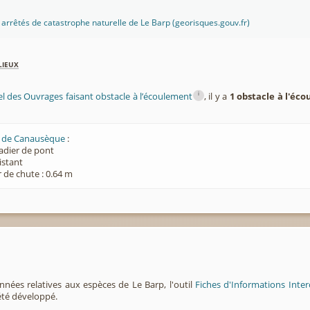
es arrêtés de catastrophe naturelle de Le Barp (georisques.gouv.fr)
lieux
i
el des Ouvrages faisant obstacle à l’écoulement
, il y a
1 obstacle à l'éc
5 de Canausèque
:
Radier de pont
xistant
 de chute : 0.64 m
nnées relatives aux espèces de Le Barp, l'outil
Fiches d'Informations Inte
été développé.