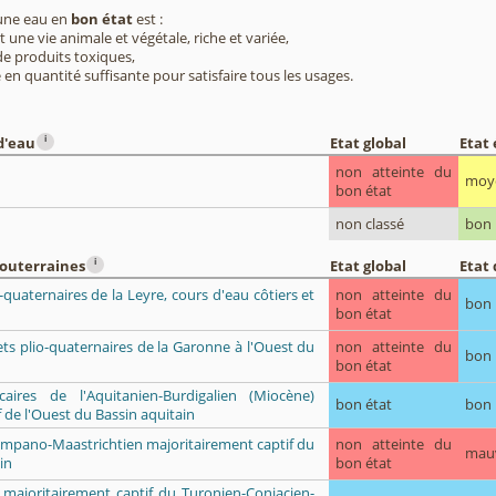
 une eau en
bon état
est :
 une vie animale et végétale, riche et variée,
e produits toxiques,
 en quantité suffisante pour satisfaire tous les usages.
i
d'eau
Etat global
Etat
non atteinte du
moy
bon état
non classé
bon
i
souterraines
Etat global
Etat 
o-quaternaires de la Leyre, cours d'eau côtiers et
non atteinte du
bon
bon état
lets plio-quaternaires de la Garonne à l'Ouest du
non atteinte du
bon
bon état
caires de l'Aquitanien-Burdigalien (Miocène)
bon état
bon
 de l'Ouest du Bassin aquitain
Campano-Maastrichtien majoritairement captif du
non atteinte du
mau
in
bon état
 majoritairement captif du Turonien-Coniacien-