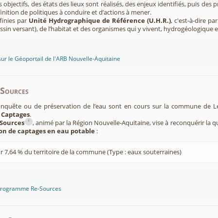
s objectifs, des états des lieux sont réalisés, des enjeux identifiés, puis 
finition de politiques à conduire et d’actions à mener.
finies par
Unité Hydrographique de Référence (U.H.R.)
, c'est-à-dire p
sin versant), de l’habitat et des organismes qui y vivent, hydrogéologique 
sur le Géoportail de l'ARB Nouvelle-Aquitaine
-Sources
onquête ou de préservation de l’eau sont en cours sur la commune de L
 Captages
.
i
Sources
, animé par la Région Nouvelle-Aquitaine, vise à reconquérir la q
ion de captages en eau potable
:
r 7,64 % du territoire de la commune (Type : eaux souterraines)
 programme Re-Sources