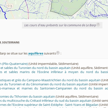
i
Les cours d'eau présents sur la commune de Le Barp
s souterrains
i
rp se situe sur les
aquifères
suivants
:
h (Plio-Quaternaire)
(Unité imperméable, Sédimentaire)
ès et sables du Turonien du nord du bassin aquitain
(Unité aquifère, Sédiment
rès et sables marins de l'Eocène inférieur à moyen du nord du bassi
lastiques et grès du Campano-Maastrichtien du nord du bassin aquitain
(Unit
eux du Turonien et du Cénomanien du nord du bassin aquitain
(Unité imper
ayo-marneux et marnes du Santonien-Campanien du nord du bassin aq
olomies du Tithonien du bassin aquitain
(Unité aquifère, Sédimentaire)
rès du multicouche du Crétacé inférieur du sud du bassin aquitain
(Unité sem
arnes de l'Eocène supérieur de Saint-Estèphe - Saint-Yzans et Bégadan
(Unité