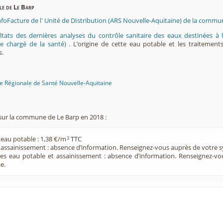
ble de Le Barp
nfoFacture de l' Unité de DIstribution (ARS Nouvelle-Aquitaine) de la commu
ltats des dernières analyses du contrôle sanitaire des eaux destinées
e chargé de la santé)
. L’origine de cette eau potable et les traitement
s.
ce Régionale de Santé Nouvelle-Aquitaine
sur la commune de Le Barp en 2018 :
 eau potable : 1,38 €/m
TTC
3
e assainissement : absence d’information. Renseignez-vous auprès de votre s
ces eau potable et assainissement : absence d’information. Renseignez-v
e.