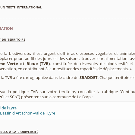
'un texte international
ration
 du territoire
e la biodiversité, il est urgent d’offrir aux espèces végétales et animale
placer pour, au fil des jours et des saisons, trouver leur alimentation, as
me Verte et Bleue (TVB)
, constituée de réservoirs de biodiversité et
éservation, en contribuant à leur restituer des capacités de déplacements. »
e, la TVB a été cartographiée dans le cadre du
SRADDET
. Chaque territoire e
ur la politique TVB sur votre territoire, consultez la rubrique 'Contin
CI et SCoT) présentent sur la commune de Le Barp :
 de l'Eyre
Bassin d'Arcachon-Val de l'Eyre
les à la biodiversité