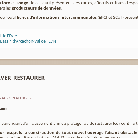
,
Flore
et
Fonge
de cet outil présentent des cartes, effectifs et listes d'es
ers les
producteurs de données
.
de l'outil
fiches d'informations intercommunales
(EPCI et SCoT) présen
 de l'Eyre
Bassin d'Arcachon-Val de l'Eyre
rver restaurer
paces naturels
aire
 bénéficient d’un classement afin de protéger ou de restaurer leur continui
sur lesquels la construction de tout nouvel ouvrage faisant obstacle
 Liste 1 au titre de l’article L214-17 du code de l’environnement) :