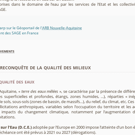
rises dans le domaine de l’eau par les services de l’Etat et les collectiv
AGE.
rp sur le Géoportail de l'
ARB Nouvelle-Aquitaine
ent des SAGE en France
èvements
econquête de la qualité des milieux
qualité des eaux
Aquitaine, «
terre des eaux mêlées
», se caractérise par la présence de diffé
s superficielles et profondes, étangs, zones humides, …), réparties « inég
e sols, sous-sols (zones de bassin, de massifs…), du relief, du climat, etc. C
licitations anthropiques, variables selon l’occupation du territoire et les 
s impacts du changement climatique, notamment par l’augmentation d
pitations.
sur l’Eau (D.C.E.)
adoptée par l’Europe en 2000 impose l’atteinte d’un bon ét
’échéance ont été prévus à 2021 ou 2027 (dérogations).