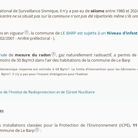
tional de Surveillance Sismique, il n'y a pas eu de
séisme
entre 1980 et 202
icentre ne se situait pas sur la commune n'ont pas été répertoriés même s'ils ont
i
ns en vigueur
, la commune de
LE BARP est sujette à un
Niveau d'infest
02/2001 - Arrêté préfectoral - ).
i
nale
de
mesure du radon
, gaz naturellement radioactif, a permis d
oins de 50 Bq/m3 dans l'air des habitations de la commune de Le Barp
on domestique moyenne est estimée à 68 Bq/m
. La limite d'intervention pour les bâtiments 
3
0 Bq/m
. Il n'y a pas pour l'instant d'obligation pour l'habitat.
3
te de l'Institut de Radioprotection et de Sûreté Nucléaire
es
 Installations classées pour la Protection de l'Environnement (ICPE),
11
i
commune de Le Barp
: