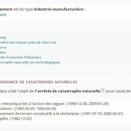
ssement
est du type
Industrie manufacturière
:
AINE
Barp
aître les risques près de chez moi
ance
sées
 des Emissions Polluantes
strophe naturelle (ou technologique)
aissance de catastrophes naturelles
i
rp a fait l'objet de
7 arrêtés de catastrophe naturelle
pour cause de 
 mécanique liés à l'action des vagues : (1999-12-30, 2009-01-29)
dation : (1992-02-05, 1994-04-29)
ement de terrain consécutifs à la sécheresse : (1991-07-19, 2005-02-01)
ête : (1982-12-02)