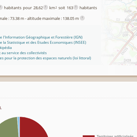
i
i
i
habitants pour 28,62
km
soit 163
habitants
2
i
male : 73.38 m - altitude maximale : 138.05 m
 de l'Information Géographique et Forestière (IGN)
 de la Statistique et des Etudes Economiques (INSEE)
kipédia
t au service des collectivités
ues pour la protection des espaces naturels (loi littoral)
l