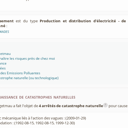
ssement
est du type
Production et distribution d'électricité - de
nné
:
LANDES
agetmau
aître les risques près de chez moi
ance
sées
 des Emissions Polluantes
strophe naturelle (ou technologique)
aissance de catastrophes naturelles
i
tmau a fait l'objet de
4 arrêtés de catastrophe naturelle
pour cause 
 mécanique liés à l'action des vagues : (2009-01-29)
dation : (1992-08-15, 1992-08-15, 1999-12-30)