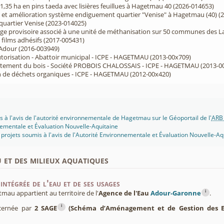
,35 ha en pins taeda avec lisières feuillues à Hagetmau 40 (2026-014653)
et amélioration système endiguement quartier "Venise" à Hagetmau (40) (
uartier Venise (2023-014025)
e provisoire associé à une unité de méthanisation sur 50 communes des La
 films adhésifs (2017-005431)
 Adour (2016-003949)
risation - Abattoir municipal - ICPE - HAGETMAU (2013-00x709)
raitement du bois - Société PROBOIS CHALOSSAIS - ICPE - HAGETMAU (2013-0
 de déchets organiques - ICPE - HAGETMAU (2012-00x420)
s à l'avis de l'autorité environnementale de Hagetmau sur le Géoportail de l'
ARB 
ementale et Évaluation Nouvelle-Aquitaine
projets soumis à l'avis de l'Autorité Environnementale et Évaluation Nouvelle-Aq
u et des milieux aquatiques
intégrée de l'eau et de ses usages
i
u appartient au territoire de l'
Agence de l'Eau
Adour-Garonne
.
i
cernée par
2 SAGE
(Schéma d’Aménagement et de Gestion des E