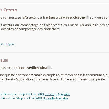
t Citoyen
i
s de compostage référencés par le
Réseau Compost Citoyen
sur votre c
es acteurs du compostage des biodéchets en France. Un annuaire des ac
 des sites de compostage des biodéchets.
st Citoyen
 bleu
i
pas reçu de
label Pavillon Bleu
.
 une qualité environnementale exemplaire, et récompense les communes, 
cherche et d'application durable en faveur d'un environnement de qualité.
n Bleu sur le Géoportail de l'
ARB Nouvelle-Aquitaine
 Bleu sur le Géoportail de l'
ARB Nouvelle-Aquitaine