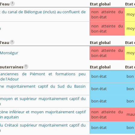
i
d'eau
Etat global
Etat
 du canal de Biélongue (inclus) au confluent de
non atteinte du
moy
bon état
non atteinte du
n
moy
bon état
i
d'eau
Etat global
Etat
non atteinte du
-Monségur
moy
bon état
i
souterraines
Etat global
Etat 
s anciennes de Piémont et formations peu
bon état
bon
de l'Adour
ène majoritairement captif du Sud du Bassin
bon état
bon
e moyen et supérieur majoritairement captif du
bon état
bon
n
ocène inférieur et moyen majoritairement captif
non atteinte du
mau
n aquitain
bon état
du Crétacé supérieur majoritairement captif du
bon état
bon
n