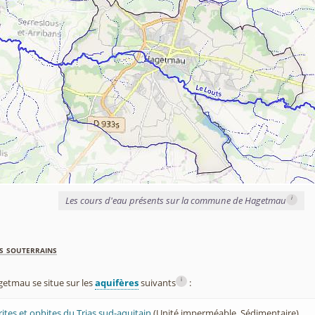
i
Les cours d'eau présents sur la commune de Hagetmau
s souterrains
i
tmau se situe sur les
aquifères
suivants
:
rites et ophites du Trias sud-aquitain
(Unité imperméable, Sédimentaire)