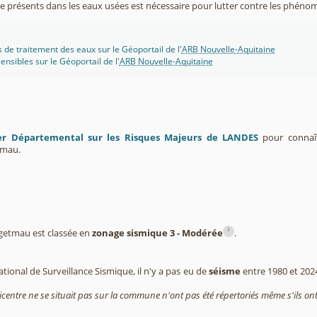
 présents dans les eaux usées est nécessaire pour lutter contre les phéno
s de traitement des eaux sur le Géoportail de l'
ARB Nouvelle-Aquitaine
ensibles sur le Géoportail de l'
ARB Nouvelle-Aquitaine
er Départemental sur les Risques Majeurs de LANDES
pour connaît
mau.
i
etmau est classée en
zonage sismique 3 - Modérée
.
tional de Surveillance Sismique, il n'y a pas eu de
séisme
entre 1980 et 20
icentre ne se situait pas sur la commune n'ont pas été répertoriés même s'ils ont