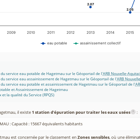
2.07
2.07
2.05
2.05
2009
2010
2011
2012
2013
2014
2015
eau potable
assainissement collectif
 du service eau potable de Hagetmau sur le Géoportail de l'
ARB Nouvelle-Aquita
 du service eau assainissement de Hagetmau sur le Géoportail de l'
ARB Nouvelle
 du service eau potable et assainissement de Hagetmau sur le Géoportail de l'
AR
potable et Assainissement de Hagetmau
x et la qualité du Service (RPQS)
i
getmau, il existe
1 station d'épuration pour traiter les eaux usées
:
AU : Capacité : 15667 équivalents habitants
mau est concernée par le classement en
Zones sensibles
, où une élimin