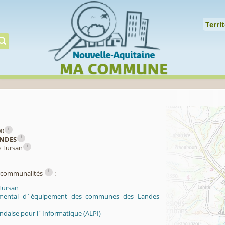
Cookies management panel
↑
Territoire
Mil
Territ
Gérer préserver restaur
i
00
i
NDES
i
e Tursan
i
ercommunalités
:
Tursan
mental d´équipement des communes des Landes
ndaise pour l´Informatique (ALPI)