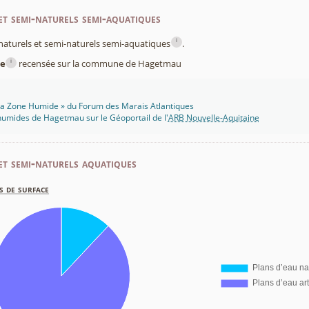
et semi-naturels semi-aquatiques
i
x naturels et semi-naturels semi-aquatiques
.
i
e
recensée sur la commune de Hagetmau
 Ma Zone Humide » du Forum des Marais Atlantiques
humides de Hagetmau sur le Géoportail de l'
ARB Nouvelle-Aquitaine
et semi-naturels aquatiques
s de surface