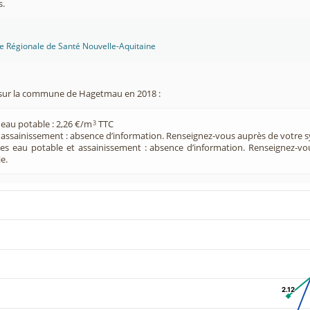
s.
ce Régionale de Santé Nouvelle-Aquitaine
sur la commune de Hagetmau en 2018 :
 eau potable : 2,26 €/m
TTC
3
e assainissement : absence d’information. Renseignez-vous auprès de votre s
ces eau potable et assainissement : absence d’information. Renseignez-v
e.
2.12
2.12