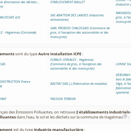
et élimination des déchets ;
ETABLISSEMENT BAILLET
(Industrie
on)
MAISADOUR
SAS ABATTOIR DES LANDES (Industries
ALOSSAIS (LE)
gros, à l’
alimentaires)
motocycles
SARL PROBOIS CHALOSSAIS (Commerce de
E - Hagetmau (Corisande)
gros, à l’exception des automobiles et des
motocycles)
ssements
sont du type
Autre installation ICPE
:
EURALIS CEREALES - Hagetmau
 SAS
(Commerce de gros, à l’exception des
LONNE Sté
automobiles et des motocycles)
DEBORAH I
bois et fab
ONSTRUCTION France
BASTIAT (SAS J.) (Fabrication de meubles)
liège, à l’
e)
fabrication
sparterie)
YRAT
PASSION TERROIR
ançais des Émissions Polluantes, on retrouve
2 établissements industriels 
i
olluantes
dans l'eau, le sol et les déchets sur la commune de Hagetmau
:
ssement
est du type
Industrie manufacturière
: