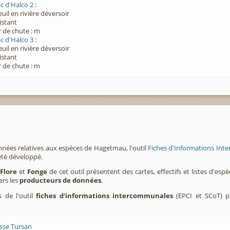
ac d'Halco 2
:
euil en rivière déversoir
xistant
 de chute : m
ac d'Halco 3
:
euil en rivière déversoir
xistant
 de chute : m
nnées relatives aux espèces de Hagetmau, l'outil
Fiches d'Informations Inte
été développé.
,
Flore
et
Fonge
de cet outil présentent des cartes, effectifs et listes d'es
ers les
producteurs de données
.
s de l'outil
fiches d'informations intercommunales
(EPCI et SCoT) p
sse Tursan