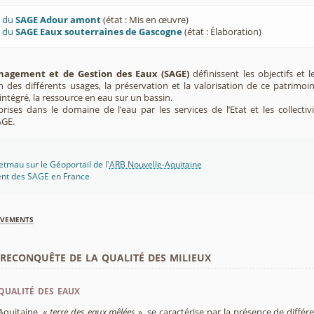
U du
SAGE Adour amont
(état : Mis en œuvre)
U du
SAGE Eaux souterraines de Gascogne
(état : Élaboration)
agement et de Gestion des Eaux (SAGE)
définissent les objectifs et l
ion des différents usages, la préservation et la valorisation de ce patrimoi
ntégré, la ressource en eau sur un bassin.
rises dans le domaine de l’eau par les services de l’Etat et les collectiv
AGE.
tmau sur le Géoportail de l'
ARB Nouvelle-Aquitaine
ent des SAGE en France
èvements
econquête de la qualité des milieux
qualité des eaux
Aquitaine, «
terre des eaux mêlées
», se caractérise par la présence de diffé