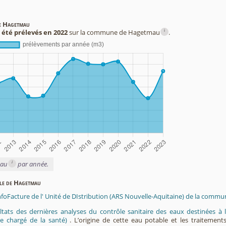
de Hagetmau
i
 été prélevés en 2022
sur la commune de Hagetmau
.
i
eau
par année.
ble de Hagetmau
InfoFacture de l' Unité de DIstribution (ARS Nouvelle-Aquitaine) de la com
ltats des dernières analyses du contrôle sanitaire des eaux destinées
e chargé de la santé)
. L’origine de cette eau potable et les traitement