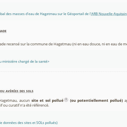
lobal des masses d'eau de Hagetmau sur le Géoportail de l'
ARB Nouvelle-Aquitain
nade
nade recensé sur la commune de Hagetmau (ni en eau douce, ni en eau de me
 ministère chargé de la santé>
ou avérées des sols
i
 Hagetmau, aucun
site et sol pollué
(ou potentiellement pollué)
ap
if ou curatif n'a été référencé.
 données des sites et SOLs pollués)