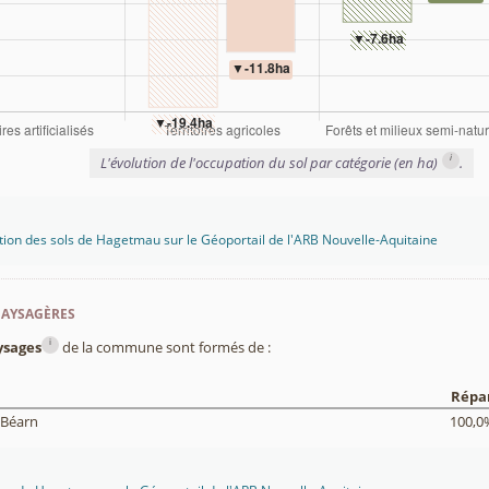
i
L'évolution de l'occupation du sol par catégorie (en ha)
.
tion des sols de Hagetmau sur le Géoportail de l'ARB Nouvelle-Aquitaine
paysagères
i
ysages
de la commune sont formés de :
Répar
 Béarn
100,0