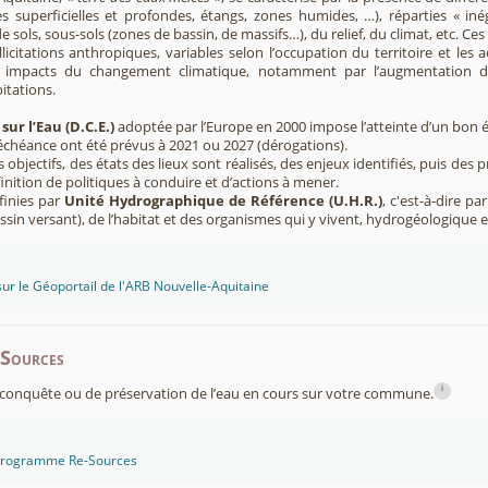
s superficielles et profondes, étangs, zones humides, …), réparties « inég
e sols, sous-sols (zones de bassin, de massifs…), du relief, du climat, etc. C
licitations anthropiques, variables selon l’occupation du territoire et les 
s impacts du changement climatique, notamment par l’augmentation d
pitations.
sur l’Eau (D.C.E.)
adoptée par l’Europe en 2000 impose l’atteinte d’un bon ét
’échéance ont été prévus à 2021 ou 2027 (dérogations).
s objectifs, des états des lieux sont réalisés, des enjeux identifiés, puis 
finition de politiques à conduire et d’actions à mener.
finies par
Unité Hydrographique de Référence (U.H.R.)
, c'est-à-dire p
sin versant), de l’habitat et des organismes qui y vivent, hydrogéologique 
sur le Géoportail de l'ARB Nouvelle-Aquitaine
-Sources
i
conquête ou de préservation de l’eau en cours sur votre commune.
 programme Re-Sources