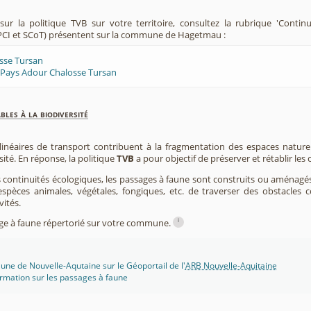
ur la politique TVB sur votre territoire, consultez la rubrique 'Contin
PCI et SCoT) présentent sur la commune de Hagetmau :
sse Tursan
 Pays Adour Chalosse Tursan
les à la biodiversité
 linéaires de transport contribuent à la fragmentation des espaces natur
sité. En réponse, la politique
TVB
a pour objectif de préserver et rétablir les
s continuités écologiques, les passages à faune sont construits ou aménagés 
spèces animales, végétales, fongiques, etc. de traverser des obstacles c
vités.
i
sage à faune répertorié sur votre commune.
une de Nouvelle-Aqutaine sur le Géoportail de l'
ARB Nouvelle-Aquitaine
rmation sur les passages à faune