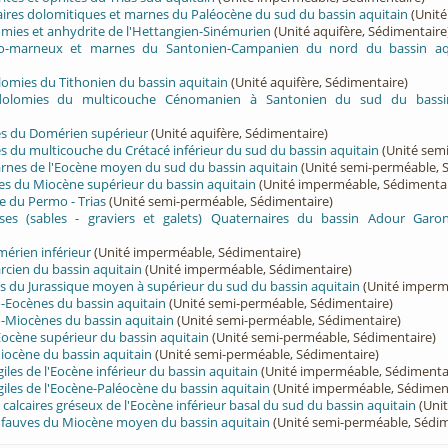
lcaires dolomitiques et marnes du Paléocène du sud du bassin aquitain
(Unité
lomies et anhydrite de l'Hettangien-Sinémurien
(Unité aquifère, Sédimentaire
ayo-marneux et marnes du Santonien-Campanien du nord du bassin aq
olomies du Tithonien du bassin aquitain
(Unité aquifère, Sédimentaire)
 dolomies du multicouche Cénomanien à Santonien du sud du bassin
rès du Domérien supérieur
(Unité aquifère, Sédimentaire)
rès du multicouche du Crétacé inférieur du sud du bassin aquitain
(Unité sem
arnes de l'Eocène moyen du sud du bassin aquitain
(Unité semi-perméable, 
ées du Miocène supérieur du bassin aquitain
(Unité imperméable, Sédimentai
e du Permo - Trias
(Unité semi-perméable, Sédimentaire)
ses (sables - graviers et galets) Quaternaires du bassin Adour Garo
érien inférieur
(Unité imperméable, Sédimentaire)
cien du bassin aquitain
(Unité imperméable, Sédimentaire)
s du Jurassique moyen à supérieur du sud du bassin aquitain
(Unité imperm
-Eocènes du bassin aquitain
(Unité semi-perméable, Sédimentaire)
-Miocènes du bassin aquitain
(Unité semi-perméable, Sédimentaire)
Eocène supérieur du bassin aquitain
(Unité semi-perméable, Sédimentaire)
iocène du bassin aquitain
(Unité semi-perméable, Sédimentaire)
iles de l'Eocène inférieur du bassin aquitain
(Unité imperméable, Sédimenta
giles de l'Eocène-Paléocène du bassin aquitain
(Unité imperméable, Sédimen
t calcaires gréseux de l'Eocène inférieur basal du sud du bassin aquitain
(Unit
t fauves du Miocène moyen du bassin aquitain
(Unité semi-perméable, Sédim