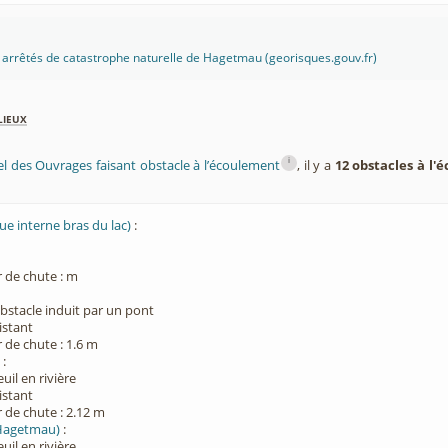
es arrêtés de catastrophe naturelle de Hagetmau (georisques.gouv.fr)
lieux
i
el des Ouvrages faisant obstacle à l’écoulement
, il y a
12 obstacles à l
ue interne bras du lac)
:
 de chute : m
:
bstacle induit par un pont
xistant
 de chute : 1.6 m
e
:
euil en rivière
xistant
 de chute : 2.12 m
(Hagetmau)
:
euil en rivière