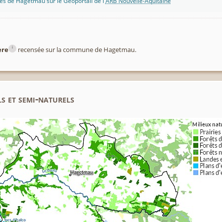
s de Hagetmau sur le Géoportail de l'
ARB Nouvelle-Aquitaine
i
ère
recensée sur la commune de Hagetmau.
s et semi-naturels