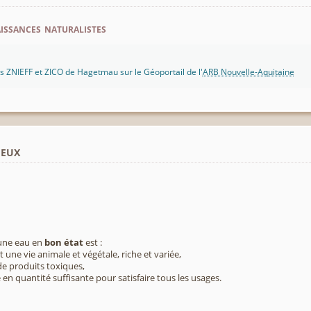
ssances naturalistes
 ZNIEFF et ZICO de Hagetmau sur le Géoportail de l'
ARB Nouvelle-Aquitaine
ieux
 une eau en
bon état
est :
 une vie animale et végétale, riche et variée,
e produits toxiques,
 en quantité suffisante pour satisfaire tous les usages.