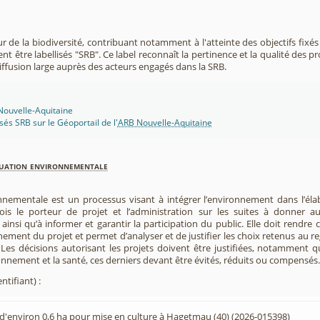
r de la biodiversité, contribuant notamment à l'atteinte des objectifs fixés
nt être labellisés "SRB". Ce label reconnaît la pertinence et la qualité des p
 diffusion large auprès des acteurs engagés dans la SRB.
 Nouvelle-Aquitaine
isés SRB sur le Géoportail de l'
ARB Nouvelle-Aquitaine
luation environnementale
nnementale est un processus visant à intégrer l’environnement dans l’élabo
 fois le porteur de projet et l’administration sur les suites à donner 
insi qu’à informer et garantir la participation du public. Elle doit rendre
nement du projet et permet d’analyser et de justifier les choix retenus au re
. Les décisions autorisant les projets doivent être justifiées, notamment q
onnement et la santé, ces derniers devant être évités, réduits ou compensés.
ntifiant) :
'environ 0,6 ha pour mise en culture à Hagetmau (40) (2026-015398)