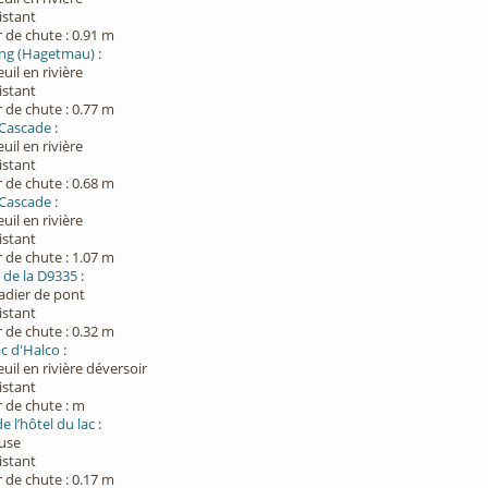
xistant
 de chute : 0.91 m
ing (Hagetmau)
:
euil en rivière
xistant
 de chute : 0.77 m
a Cascade
:
euil en rivière
xistant
 de chute : 0.68 m
a Cascade
:
euil en rivière
xistant
 de chute : 1.07 m
 de la D9335
:
Radier de pont
xistant
 de chute : 0.32 m
ac d'Halco
:
euil en rivière déversoir
xistant
 de chute : m
 l’hôtel du lac
:
Buse
xistant
 de chute : 0.17 m