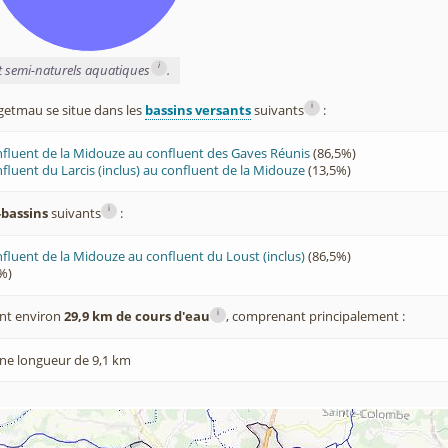
i
et semi-naturels aquatiques
.
i
tmau se situe dans les
bassins versants
suivants
:
fluent de la Midouze au confluent des Gaves Réunis
(86,5%)
fluent du Larcis (inclus) au confluent de la Midouze
(13,5%)
i
-bassins
suivants
:
fluent de la Midouze au confluent du Loust (inclus)
(86,5%)
%)
i
nt environ
29,9 km de cours d'eau
, comprenant principalement :
ne longueur de 9,1 km