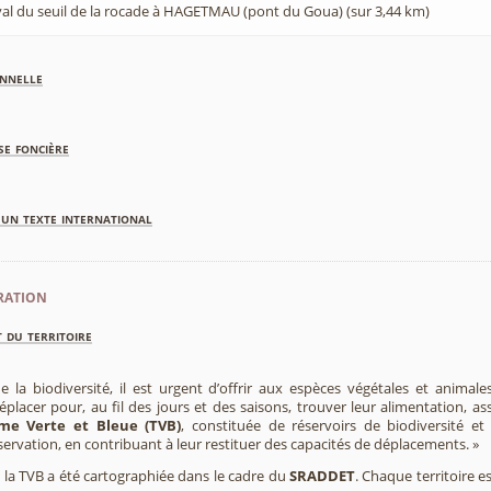
'aval du seuil de la rocade à HAGETMAU (pont du Goua) (sur 3,44 km)
nnelle
se foncière
'un texte international
ration
 du territoire
e la biodiversité, il est urgent d’offrir aux espèces végétales et animale
placer pour, au fil des jours et des saisons, trouver leur alimentation, as
me Verte et Bleue (TVB)
, constituée de réservoirs de biodiversité et
éservation, en contribuant à leur restituer des capacités de déplacements. »
e, la TVB a été cartographiée dans le cadre du
SRADDET
. Chaque territoire e