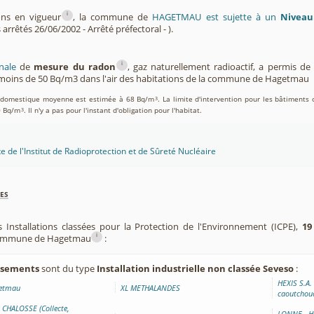
i
ons en vigueur
, la commune de
HAGETMAU est sujette à un
Niveau
 arrêtés 26/06/2002 - Arrêté préfectoral - ).
i
nale
de
mesure du radon
, gaz naturellement radioactif, a permis d
moins de 50 Bq/m3 dans l'air des habitations de la commune de Hagetmau
on domestique moyenne est estimée à 68 Bq/m
. La limite d'intervention pour les bâtiments 
3
0 Bq/m
. Il n'y a pas pour l'instant d'obligation pour l'habitat.
3
te de l'Institut de Radioprotection et de Sûreté Nucléaire
es
 Installations classées pour la Protection de l'Environnement (ICPE),
19
i
 commune de Hagetmau
:
issements
sont du type
Installation industrielle non classée Seveso
:
HEXIS S.A.
getmau
XL METHALANDES
caoutchouc
CHALOSSE (Collecte,
LONNE - H