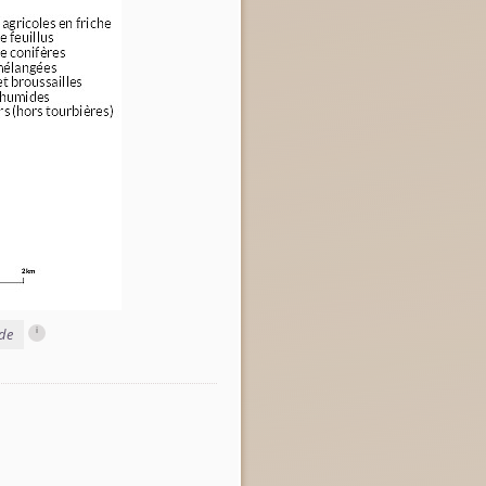
i
rde