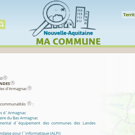
↑
Territoire
Milieux
Qualité
Espèces
Gérer
Territ
i
40
i
NDES
i
des d'Armagnac
i
ercommunalités
:
es d´Armagnac
laire du Bas Armagnac
mental d´équipement des communes des Landes
ndaise pour l´Informatique (ALPI)