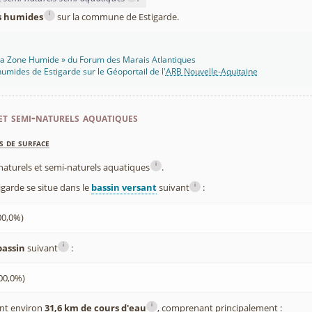
i
es humides
sur la commune de Estigarde.
 Ma Zone Humide » du Forum des Marais Atlantiques
umides de Estigarde sur le Géoportail de l'
ARB Nouvelle-Aquitaine
et semi-naturels aquatiques
s de surface
i
x naturels et semi-naturels aquatiques
.
i
arde se situe dans le
bassin versant
suivant
:
00,0%)
i
bassin
suivant
:
00,0%)
i
nt environ
31,6 km de cours d'eau
, comprenant principalement :