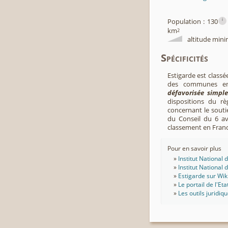
i
Population : 130
km
2
altitude mini
Spécificités
Estigarde est classé
des communes en 
défavorisée simple
dispositions du r
concernant le souti
du Conseil du 6 avr
classement en Fran
Pour en savoir plus
Institut National
Institut National
Estigarde sur Wik
Le portail de l'Eta
Les outils juridiq