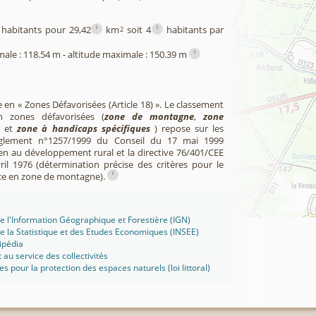
i
i
habitants pour 29,42
km
soit 4
habitants par
2
i
male : 118.54 m - altitude maximale : 150.39 m
e en « Zones Défavorisées (Article 18) ». Le classement
zones défavorisées (
zone de montagne
,
zone
et
zone à handicaps spécifiques
) repose sur les
èglement n°1257/1999 du Conseil du 17 mai 1999
en au développement rural et la directive 76/401/CEE
il 1976 (détermination précise des critères pour le
i
ce en zone de montagne).
 de l'Information Géographique et Forestière (IGN)
 de la Statistique et des Etudes Economiques (INSEE)
ipédia
t au service des collectivités
ues pour la protection des espaces naturels (loi littoral)