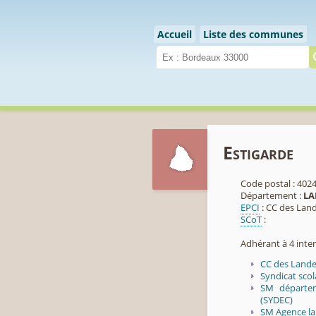
Cookies management panel
Accueil
Liste des communes
Estigarde
Code postal : 402
Département :
LA
EPCI
: CC des Lan
SCoT
:
Adhérant à 4 int
CC des Land
Syndicat sco
SM départe
(SYDEC)
SM Agence la