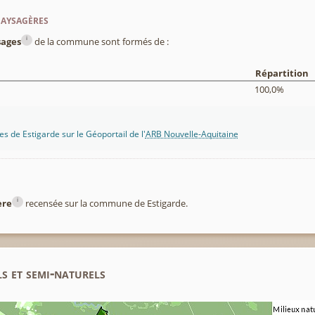
paysagères
i
sages
de la commune sont formés de :
Répartition
100,0%
s de Estigarde sur le Géoportail de l'
ARB Nouvelle-Aquitaine
i
ère
recensée sur la commune de Estigarde.
s et semi-naturels