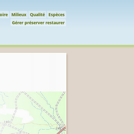
 préserver restaurer
oire
Milieux
Qualité
Espèces
Gérer préserver restaurer