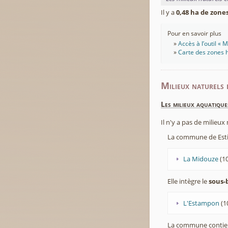
Il y a
0,48 ha de zon
Pour en savoir plus
Accès à l’outil «
Carte des zones h
Milieux naturels 
Les milieux aquatique
Il n'y a pas de milieu
La commune de Estig
La Midouze
(1
Elle intègre le
sous-
L'Estampon
(1
La commune contie