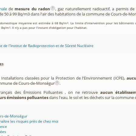
i
nale
de
mesure du radon
, gaz naturellement radioactif, a permis d
e 50 à 99 Bq/m3 dans l'air des habitations de la commune de Cours-de-Mo
on domestique moyenne est estimée à 68 Bq/m
. La limite d'intervention pour les bâtiments 
3
0 Bq/m
. Il n'y a pas pour l'instant d'obligation pour l'habitat.
3
te de l'Institut de Radioprotection et de Sûreté Nucléaire
es
 Installations classées pour la Protection de l'Environnement (ICPE),
aucu
i
commune de Cours-de-Monségur
.
Français des Émissions Polluantes , on ne retrouve
aucun établissem
urs émissions polluantes
dans l'eau, le sol et les déchets sur la commun
urs-de-Monségur
aître les risques près de chez moi
ance
sées