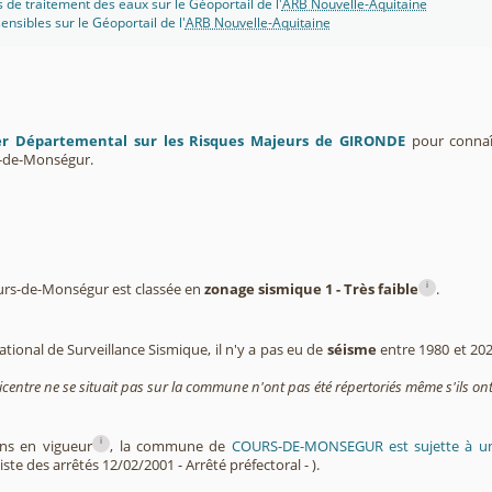
s de traitement des eaux sur le Géoportail de l'
ARB Nouvelle-Aquitaine
ensibles sur le Géoportail de l'
ARB Nouvelle-Aquitaine
er Départemental sur les Risques Majeurs de GIRONDE
pour connaît
-de-Monségur.
i
s-de-Monségur est classée en
zonage sismique 1 - Très faible
.
tional de Surveillance Sismique, il n'y a pas eu de
séisme
entre 1980 et 20
icentre ne se situait pas sur la commune n'ont pas été répertoriés même s'ils ont
i
ons en vigueur
, la commune de
COURS-DE-MONSEGUR est sujette à 
iste des arrêtés 12/02/2001 - Arrêté préfectoral - ).