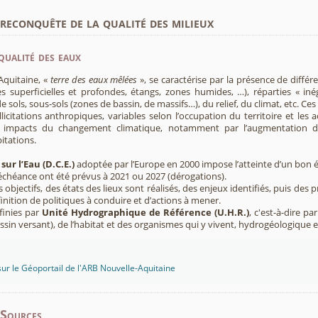
econquête de la qualité des milieux
qualité des eaux
Aquitaine, «
terre des eaux mêlées
», se caractérise par la présence de diffé
s superficielles et profondes, étangs, zones humides, …), réparties « inég
e sols, sous-sols (zones de bassin, de massifs…), du relief, du climat, etc. C
licitations anthropiques, variables selon l’occupation du territoire et les 
s impacts du changement climatique, notamment par l’augmentation d
pitations.
sur l’Eau (D.C.E.)
adoptée par l’Europe en 2000 impose l’atteinte d’un bon ét
’échéance ont été prévus à 2021 ou 2027 (dérogations).
s objectifs, des états des lieux sont réalisés, des enjeux identifiés, puis 
finition de politiques à conduire et d’actions à mener.
finies par
Unité Hydrographique de Référence (U.H.R.)
, c'est-à-dire p
sin versant), de l’habitat et des organismes qui y vivent, hydrogéologique 
sur le Géoportail de l'ARB Nouvelle-Aquitaine
-Sources