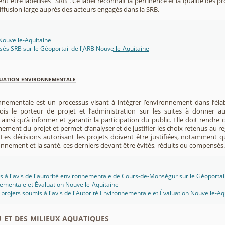
nt être labellisés "SRB". Ce label reconnaît la pertinence et la qualité des p
 diffusion large auprès des acteurs engagés dans la SRB.
 Nouvelle-Aquitaine
isés SRB sur le Géoportail de l'
ARB Nouvelle-Aquitaine
luation environnementale
nnementale est un processus visant à intégrer l’environnement dans l’élabo
 fois le porteur de projet et l’administration sur les suites à donner 
insi qu’à informer et garantir la participation du public. Elle doit rendre
nement du projet et permet d’analyser et de justifier les choix retenus au re
. Les décisions autorisant les projets doivent être justifiées, notamment q
onnement et la santé, ces derniers devant être évités, réduits ou compensés.
s à l'avis de l'autorité environnementale de Cours-de-Monségur sur le Géoportail
ementale et Évaluation Nouvelle-Aquitaine
projets soumis à l'avis de l'Autorité Environnementale et Évaluation Nouvelle-Aq
u et des milieux aquatiques