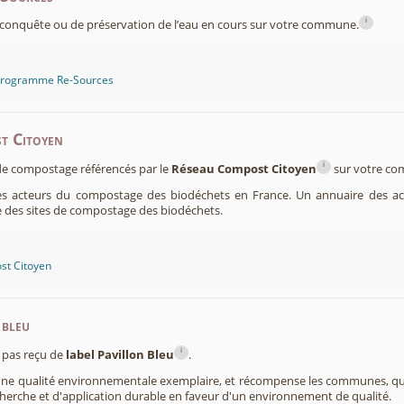
i
conquête ou de préservation de l’eau en cours sur votre commune.
 programme Re-Sources
t Citoyen
i
s de compostage référencés par le
Réseau Compost Citoyen
sur votre c
es acteurs du compostage des biodéchets en France. Un annuaire des ac
 des sites de compostage des biodéchets.
st Citoyen
 bleu
i
pas reçu de
label Pavillon Bleu
.
 une qualité environnementale exemplaire, et récompense les communes, 
cherche et d'application durable en faveur d'un environnement de qualité.