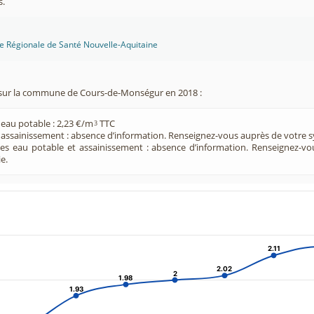
s.
ce Régionale de Santé Nouvelle-Aquitaine
sur la commune de Cours-de-Monségur en 2018 :
 eau potable : 2,23 €/m
TTC
3
e assainissement : absence d’information. Renseignez-vous auprès de votre s
ces eau potable et assainissement : absence d’information. Renseignez-v
e.
2.11
2.11
2.02
2.02
2
2
1.98
1.98
1.93
1.93