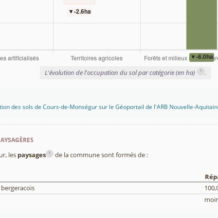
i
L'évolution de l'occupation du sol par catégorie (en ha)
.
tion des sols de Cours-de-Monségur sur le Géoportail de l'ARB Nouvelle-Aquitai
paysagères
i
r, les
paysages
de la commune sont formés de :
Rép
 bergeracois
100,
moin