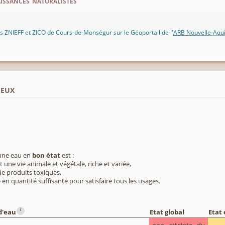
ssances naturalistes
 ZNIEFF et ZICO de Cours-de-Monségur sur le Géoportail de l'
ARB Nouvelle-Aqui
ieux
 une eau en
bon état
est :
 une vie animale et végétale, riche et variée,
e produits toxiques,
 en quantité suffisante pour satisfaire tous les usages.
i
d'eau
Etat global
Etat