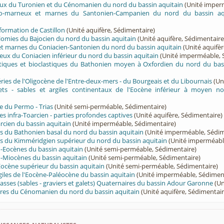
eux du Turonien et du Cénomanien du nord du bassin aquitain
(Unité imper
ayo-marneux et marnes du Santonien-Campanien du nord du bassin aq
 formation de Castillon
(Unité aquifère, Sédimentaire)
olomies du Bajocien du nord du bassin aquitain
(Unité aquifère, Sédimentaire
 et marnes du Coniacien-Santonien du nord du bassin aquitain
(Unité aquifèr
eux du Coniacien inférieur du nord du bassin aquitain
(Unité imperméable, 
ritiques et bioclastiques du Bathonien moyen à Oxfordien du nord du bas
éries de l'Oligocène de l'Entre-deux-mers - du Bourgeais et du Libournais
(Un
lets - sables et argiles continentaux de l'Eocène inférieur à moyen no
e du Permo - Trias
(Unité semi-perméable, Sédimentaire)
es infra-Toarcien - parties profondes captives
(Unité aquifère, Sédimentaire)
cien du bassin aquitain
(Unité imperméable, Sédimentaire)
s du Bathonien basal du nord du bassin aquitain
(Unité imperméable, Sédim
s du Kimméridgien supérieur du nord du bassin aquitain
(Unité imperméabl
-Eocènes du bassin aquitain
(Unité semi-perméable, Sédimentaire)
-Miocènes du bassin aquitain
(Unité semi-perméable, Sédimentaire)
Eocène supérieur du bassin aquitain
(Unité semi-perméable, Sédimentaire)
giles de l'Eocène-Paléocène du bassin aquitain
(Unité imperméable, Sédimen
sses (sables - graviers et galets) Quaternaires du bassin Adour Garonne
(Un
aires du Cénomanien du nord du bassin aquitain
(Unité aquifère, Sédimentair