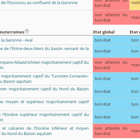
non atteinte du
 de l'Escourou au confluent de la Garonne
méd
bon état
non atteinte du
mau
bon état
i
souterraines
Etat global
Etat 
 la Garonne - Aval
bon état
bon
ène de l'Entre-deux-Mers du bassin versant de la
bon état
bon
Campano-Maastrichtien majoritairement captif du
non atteinte du
mau
in
bon état
 majoritairement captif du Turonien-Coniacien-
bon état
bon
u Bassin aquitain
ien majoritairement captif du Nord du Bassin
bon état
bon
que moyen et supérieur majoritairement captif
bon état
bon
t
e l'Eocène supérieur majoritairement captif du
bon état
bon
in
ès et calcaires de l'Eocène inférieur et moyen
non atteinte du
mau
f du Nord du Bassin aquitain
bon état