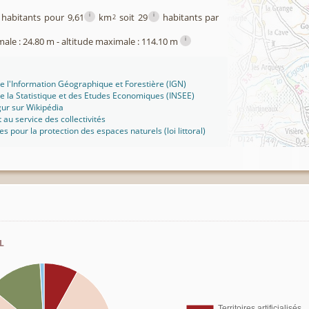
i
i
habitants pour 9,61
km
soit 29
habitants par
2
i
male : 24.80 m - altitude maximale : 114.10 m
 de l'Information Géographique et Forestière (IGN)
 de la Statistique et des Etudes Economiques (INSEE)
ur sur Wikipédia
t au service des collectivités
ues pour la protection des espaces naturels (loi littoral)
l