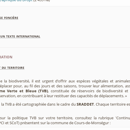
se foncière
'un texte international
ration
 du territoire
e la biodiversité, il est urgent d’offrir aux espèces végétales et animale
placer pour, au fil des jours et des saisons, trouver leur alimentation, as
me Verte et Bleue (TVB)
, constituée de réservoirs de biodiversité et
éservation, en contribuant à leur restituer des capacités de déplacements. »
e, la TVB a été cartographiée dans le cadre du
SRADDET
. Chaque territoire e
ur la politique TVB sur votre territoire, consultez la rubrique 'Contin
PCI et SCoT) présentent sur la commune de Cours-de-Monségur :