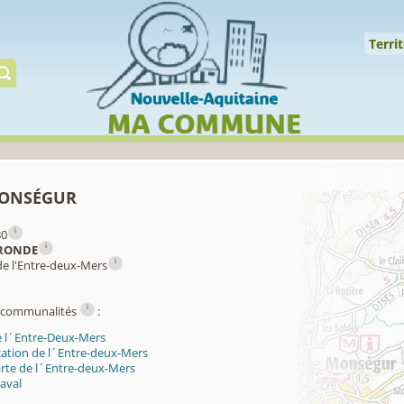
Cookies management panel
↑
Territoire
Mil
Territ
Gérer préserver restaur
onségur
i
80
i
RONDE
i
de l'Entre-deux-Mers
i
ercommunalités
:
e l´Entre-Deux-Mers
ication de l´Entre-deux-Mers
arte de l´Entre-deux-Mers
aval