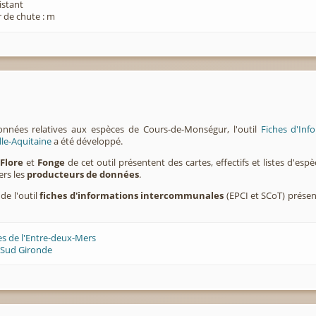
xistant
 de chute : m
onnées relatives aux espèces de Cours-de-Monségur, l'outil
Fiches d'Inf
lle-Aquitaine
a été développé.
,
Flore
et
Fonge
de cet outil présentent des cartes, effectifs et listes d'es
ers les
producteurs de données
.
de l'outil
fiches d'informations intercommunales
(EPCI et SCoT) prése
es de l'Entre-deux-Mers
 Sud Gironde