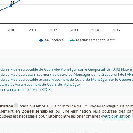
1.79
1.79
2010
2011
2012
2013
2014
2015
eau potable
assainissement collectif
 du service eau potable de Cours-de-Monségur sur le Géoportail de l'
ARB Nouvell
 du service eau assainissement de Cours-de-Monségur sur le Géoportail de l'
ARB
 du service eau potable et assainissement de Cours-de-Monségur sur le Géoportai
potable et Assainissement de Cours-de-Monségur
x et la qualité du Service (RPQS)
i
uration
n'est présente sur la commune de Cours-de-Monségur. La co
assement en
Zones sensibles
, où une élimination plus poussée des pa
x usées est nécessaire pour lutter contre les phénomènes d’
eutrophisation
.