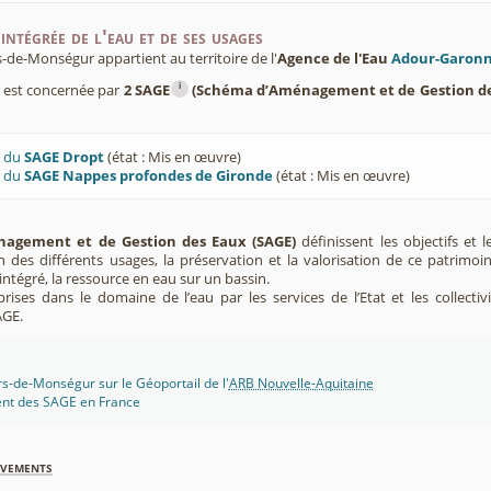
intégrée de l'eau et de ses usages
e-Monségur appartient au territoire de l'
Agence de l'Eau
Adour-Garon
i
est concernée par
2 SAGE
(Schéma d’Aménagement et de Gestion de
U du
SAGE Dropt
(état : Mis en œuvre)
U du
SAGE Nappes profondes de Gironde
(état : Mis en œuvre)
agement et de Gestion des Eaux (SAGE)
définissent les objectifs et l
ion des différents usages, la préservation et la valorisation de ce patrimoi
ntégré, la ressource en eau sur un bassin.
rises dans le domaine de l’eau par les services de l’Etat et les collectiv
AGE.
s-de-Monségur sur le Géoportail de l'
ARB Nouvelle-Aquitaine
ent des SAGE en France
èvements