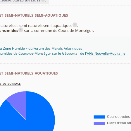
t semi-naturels terrestres
.
et semi-naturels semi-aquatiques
i
x naturels et semi-naturels semi-aquatiques
.
i
es humides
sur la commune de Cours-de-Monségur.
 Ma Zone Humide » du Forum des Marais Atlantiques
humides de Cours-de-Monségur sur le Géoportail de l'
ARB Nouvelle-Aquitaine
et semi-naturels aquatiques
s de surface