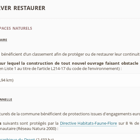
rver restaurer
paces naturels
aire
 bénéficient d’un classement afin de protéger ou de restaurer leur continui
sur lequel la construction de tout nouvel ouvrage faisant obstacle 
 Liste 1 au titre de l’article L214-17 du code de l’environnement) :
5,94 km)
nnelle
aturels de la commune bénéficient de protections issues d'engagements eu
s
suivants sont protégés par la
Directive Habitats-Faune-Flore
sur 8 % de 
utaire (Réseau Natura 2000) :
raphique du Dropt
(2 433 ha)