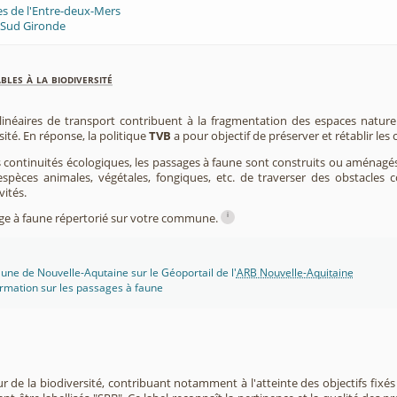
es de l'Entre-deux-Mers
 Sud Gironde
les à la biodiversité
 linéaires de transport contribuent à la fragmentation des espaces natur
sité. En réponse, la politique
TVB
a pour objectif de préserver et rétablir les
s continuités écologiques, les passages à faune sont construits ou aménagés 
spèces animales, végétales, fongiques, etc. de traverser des obstacles c
vités.
i
sage à faune répertorié sur votre commune.
une de Nouvelle-Aqutaine sur le Géoportail de l'
ARB Nouvelle-Aquitaine
rmation sur les passages à faune
r de la biodiversité, contribuant notamment à l'atteinte des objectifs fixés