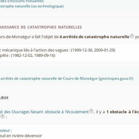
 des Emissions Polluantes
strophe naturelle (ou technologique)
aissance de catastrophes naturelles
i
s-de-Monségur a fait l'objet de
4 arrêtés de catastrophe naturelle
po
 mécanique liés à l'action des vagues : (1999-12-30, 2009-01-29)
ête : (1982-12-02, 1989-09-16)
es arrêtés de catastrophe naturelle de Cours-de-Monségur (georisques.gouv.fr)
lieux
i
el des Ouvrages faisant obstacle à l’écoulement
, il y a
1 obstacle à l'
i
:
sieur
:
euil en rivière déversoir