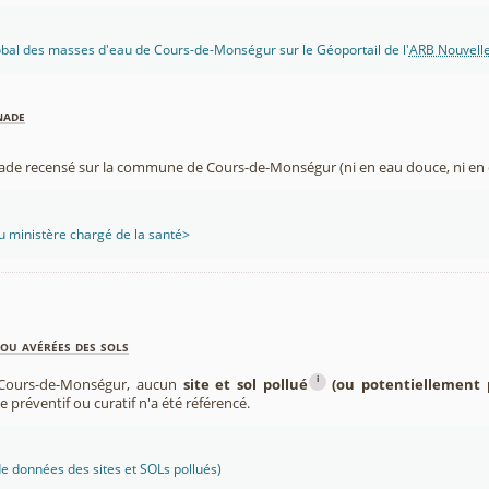
lobal des masses d'eau de Cours-de-Monségur sur le Géoportail de l'
ARB Nouvelle
nade
nade recensé sur la commune de Cours-de-Monségur (ni en eau douce, ni en 
 ministère chargé de la santé>
ou avérées des sols
i
Cours-de-Monségur, aucun
site et sol pollué
(ou potentiellement 
re préventif ou curatif n'a été référencé.
 données des sites et SOLs pollués)