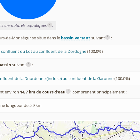
i
et semi-naturels aquatiques
.
i
s-de-Monségur se situe dans le
bassin versant
suivant
:
 confluent du Lot au confluent de la Dordogne
(100,0%)
i
bassin
suivant
:
nfluent de la Dourdenne (incluse) au confluent de la Garonne
(100,0%)
i
nt environ
14,7 km de cours d'eau
, comprenant principalement :
ne longueur de 5,9 km