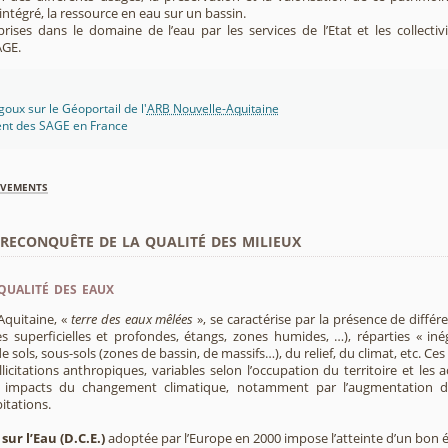
ntégré, la ressource en eau sur un bassin.
rises dans le domaine de l’eau par les services de l’Etat et les collectiv
AGE.
oux sur le Géoportail de l'
ARB Nouvelle-Aquitaine
ent des SAGE en France
èvements
econquête de la qualité des milieux
qualité des eaux
Aquitaine, «
terre des eaux mêlées
», se caractérise par la présence de diffé
s superficielles et profondes, étangs, zones humides, …), réparties « inég
e sols, sous-sols (zones de bassin, de massifs…), du relief, du climat, etc. C
licitations anthropiques, variables selon l’occupation du territoire et les 
s impacts du changement climatique, notamment par l’augmentation d
pitations.
sur l’Eau (D.C.E.)
adoptée par l’Europe en 2000 impose l’atteinte d’un bon ét