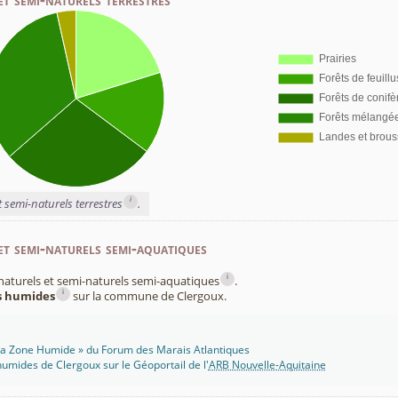
i
t semi-naturels terrestres
.
et semi-naturels semi-aquatiques
i
x naturels et semi-naturels semi-aquatiques
.
i
es humides
sur la commune de Clergoux.
 Ma Zone Humide » du Forum des Marais Atlantiques
umides de Clergoux sur le Géoportail de l'
ARB Nouvelle-Aquitaine