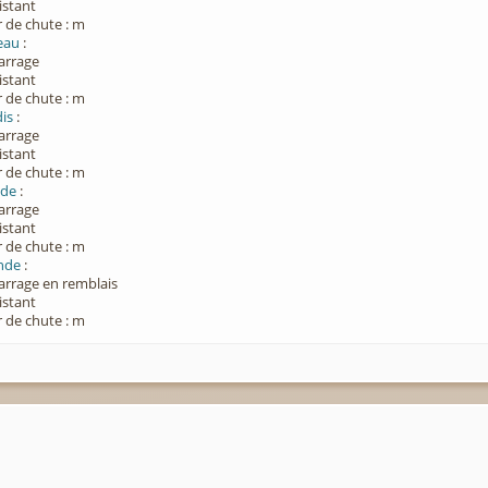
xistant
 de chute : m
eau
:
Barrage
xistant
 de chute : m
is
:
Barrage
xistant
 de chute : m
ade
:
Barrage
xistant
 de chute : m
onde
:
Barrage en remblais
xistant
 de chute : m