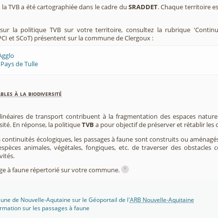
e, la TVB a été cartographiée dans le cadre du
SRADDET
. Chaque territoire e
ur la politique TVB sur votre territoire, consultez la rubrique 'Contin
CI et SCoT) présentent sur la commune de Clergoux :
Agglo
Pays de Tulle
les à la biodiversité
 linéaires de transport contribuent à la fragmentation des espaces natur
sité. En réponse, la politique
TVB
a pour objectif de préserver et rétablir les
s continuités écologiques, les passages à faune sont construits ou aménagés 
spèces animales, végétales, fongiques, etc. de traverser des obstacles c
vités.
i
sage à faune répertorié sur votre commune.
une de Nouvelle-Aqutaine sur le Géoportail de l'
ARB Nouvelle-Aquitaine
rmation sur les passages à faune