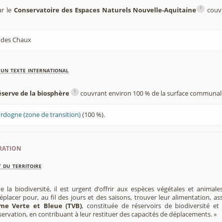
i
ar le
Conservatoire des Espaces Naturels Nouvelle-Aquitaine
couvr
 des Chaux
'un texte international
i
éserve de la biosphère
couvrant environ 100 % de la surface communale
ordogne (zone de transition)
(100 %).
ration
 du territoire
e la biodiversité, il est urgent d’offrir aux espèces végétales et animale
placer pour, au fil des jours et des saisons, trouver leur alimentation, as
me Verte et Bleue (TVB)
, constituée de réservoirs de biodiversité et
éservation, en contribuant à leur restituer des capacités de déplacements. »