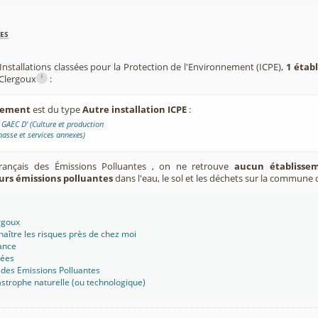
es
Installations classées pour la Protection de l'Environnement (ICPE),
1 étab
i
Clergoux
:
ssement
est du type
Autre installation ICPE
:
AEC D' (Culture et production
asse et services annexes)
Français des Émissions Polluantes , on ne retrouve
aucun établissem
urs émissions polluantes
dans l'eau, le sol et les déchets sur la commune 
rgoux
aître les risques près de chez moi
ance
sées
 des Emissions Polluantes
strophe naturelle (ou technologique)