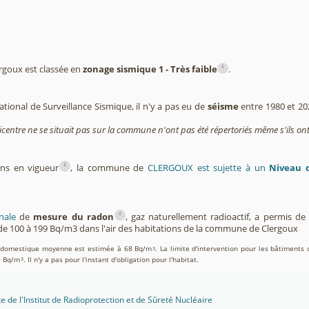
i
goux est classée en
zonage sismique 1 - Très faible
.
tional de Surveillance Sismique, il n'y a pas eu de
séisme
entre 1980 et 2
icentre ne se situait pas sur la commune n'ont pas été répertoriés même s'ils ont
i
ons en vigueur
, la commune de
CLERGOUX est sujette à un
Niveau d
i
nale
de
mesure du radon
, gaz naturellement radioactif, a permis d
e 100 à 199 Bq/m3 dans l'air des habitations de la commune de Clergoux
on domestique moyenne est estimée à 68 Bq/m
. La limite d'intervention pour les bâtiments 
3
0 Bq/m
. Il n'y a pas pour l'instant d'obligation pour l'habitat.
3
te de l'Institut de Radioprotection et de Sûreté Nucléaire