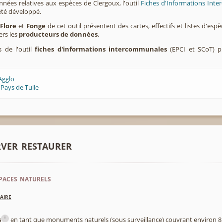
nnées relatives aux espèces de Clergoux, l'outil
Fiches d'Informations Inte
été développé.
,
Flore
et
Fonge
de cet outil présentent des cartes, effectifs et listes d'es
ers les
producteurs de données
.
s de l'outil
fiches d'informations intercommunales
(EPCI et SCoT) p
Agglo
Pays de Tulle
rver restaurer
paces naturels
aire
i
s
en tant que monuments naturels (sous surveillance) couvrant environ 8