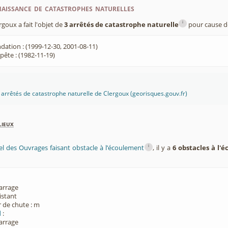
aissance de catastrophes naturelles
i
oux a fait l'objet de
3 arrêtés de catastrophe naturelle
pour cause de
dation : (1999-12-30, 2001-08-11)
ête : (1982-11-19)
es arrêtés de catastrophe naturelle de Clergoux (georisques.gouv.fr)
lieux
i
el des Ouvrages faisant obstacle à l’écoulement
, il y a
6 obstacles à l'
Barrage
xistant
 de chute : m
d
:
Barrage