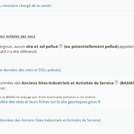
 ministère chargé de la santé>
ou avérées des sols
i
lergoux, aucun
site et sol pollué
(ou potentiellement pollué)
appelant
atif n'a été référencé.
 données des sites et SOLs pollués)
i
 données des
Anciens Sites Industriels et Activités de Service
(BASIAS
ux :
ns la BASIAS ne préjuge pas d'une éventuelle pollution à cet endroit.
lète des sites et leurs fiches sur le site georisques.gouv.fr
onnées des Anciens Sites Industriels et Activités de Service)