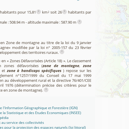
i
i
habitants pour 15,81
km
soit 26
habitants par
2
i
male : 508.94 m - altitude maximale : 587.90 m
 en Zone de montagne au titre de la loi du 9 janvier
agne» modifiée par la loi n° 2005-157 du 23 février
i
veloppement des territoires ruraux.
 en « Zones Défavorisées (Article 18) ». Le classement
zones défavorisées (
zone de montagne
,
zone
et
zone à handicaps spécifiques
) repose sur les
èglement n°1257/1999 du Conseil du 17 mai 1999
en au développement rural et la directive 76/401/CEE
il 1976 (détermination précise des critères pour le
i
ce en zone de montagne).
 de l'Information Géographique et Forestière (IGN)
 de la Statistique et des Etudes Economiques (INSEE)
ipédia
t au service des collectivités
ues pour la protection des espaces naturels (loi littoral)