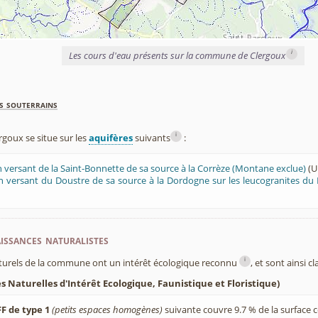
i
Les cours d'eau présents sur la commune de Clergoux
s souterrains
i
oux se situe sur les
aquifères
suivants
:
n versant de la Saint-Bonnette de sa source à la Corrèze (Montane exclue)
(U
n versant du Doustre de sa source à la Dordogne sur les leucogranites du 
ssances naturalistes
i
turels de la commune ont un intérêt écologique reconnu
, et sont ainsi c
 Naturelles d'Intérêt Ecologique, Faunistique et Floristique)
F de type 1
(petits espaces homogènes)
suivante couvre 9.7 % de la surface