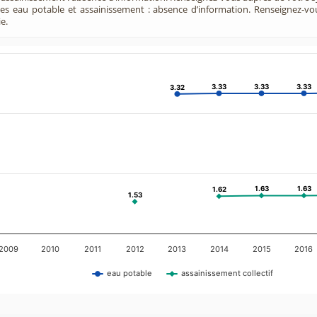
ces eau potable et assainissement : absence d’information. Renseignez-v
e.
3.33
3.33
3.33
3.33
3.33
3.33
3.32
3.32
1.63
1.63
1.63
1.63
1.62
1.62
1.53
1.53
2009
2010
2011
2012
2013
2014
2015
2016
eau potable
assainissement collectif