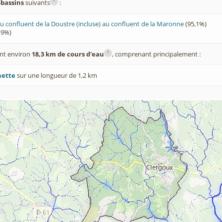
i
-bassins
suivants
:
 confluent de la Doustre (incluse) au confluent de la Maronne
(95,1%)
,9%)
i
nt environ
18,3 km de cours d'eau
, comprenant principalement :
nette
sur une longueur de 1,2 km