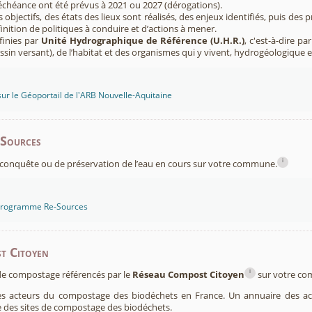
’échéance ont été prévus à 2021 ou 2027 (dérogations).
s objectifs, des états des lieux sont réalisés, des enjeux identifiés, puis 
finition de politiques à conduire et d’actions à mener.
finies par
Unité Hydrographique de Référence (U.H.R.)
, c'est-à-dire p
sin versant), de l’habitat et des organismes qui y vivent, hydrogéologique 
sur le Géoportail de l'ARB Nouvelle-Aquitaine
-Sources
i
conquête ou de préservation de l’eau en cours sur votre commune.
 programme Re-Sources
t Citoyen
i
s de compostage référencés par le
Réseau Compost Citoyen
sur votre c
es acteurs du compostage des biodéchets en France. Un annuaire des ac
 des sites de compostage des biodéchets.