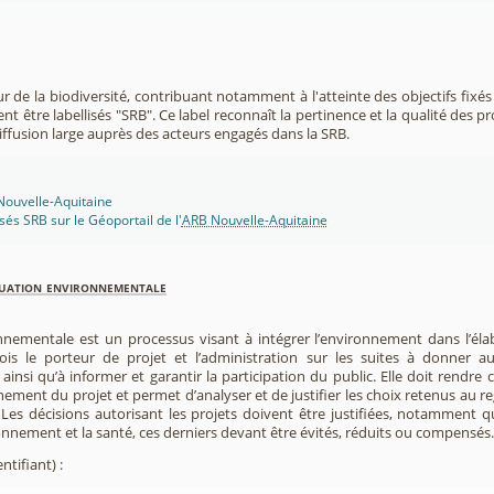
r de la biodiversité, contribuant notamment à l'atteinte des objectifs fixés
nt être labellisés "SRB". Ce label reconnaît la pertinence et la qualité des p
 diffusion large auprès des acteurs engagés dans la SRB.
 Nouvelle-Aquitaine
isés SRB sur le Géoportail de l'
ARB Nouvelle-Aquitaine
luation environnementale
nnementale est un processus visant à intégrer l’environnement dans l’élabo
 fois le porteur de projet et l’administration sur les suites à donner 
insi qu’à informer et garantir la participation du public. Elle doit rendre
nement du projet et permet d’analyser et de justifier les choix retenus au re
. Les décisions autorisant les projets doivent être justifiées, notamment q
onnement et la santé, ces derniers devant être évités, réduits ou compensés.
ntifiant) :