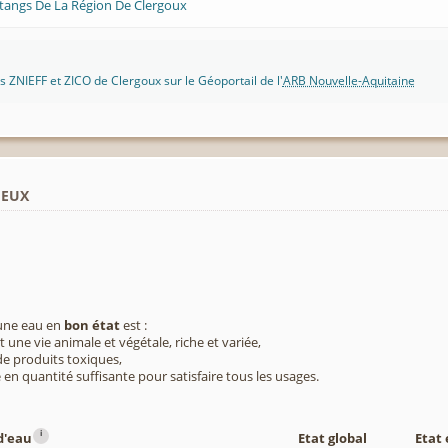
tangs De La Région De Clergoux
 ZNIEFF et ZICO de Clergoux sur le Géoportail de l'
ARB Nouvelle-Aquitaine
ieux
 une eau en
bon état
est :
 une vie animale et végétale, riche et variée,
e produits toxiques,
 en quantité suffisante pour satisfaire tous les usages.
i
d'eau
Etat global
Etat