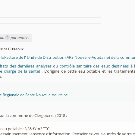
i
eau
par année.
ble de Clergoux
nfoFacture de l' Unité de DIstribution (ARS Nouvelle-Aquitaine) de la commu
ltats des dernières analyses du contrôle sanitaire des eaux destinées
e chargé de la santé)
. L’origine de cette eau potable et les traitement
s.
ce Régionale de Santé Nouvelle-Aquitaine
sur la commune de Clergoux en 2018 :
 eau potable : 3,35 €/m
TTC
3
e assainissement : absence d’information. Renseignez-vous auprès de votre s