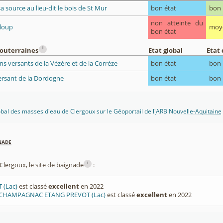
a source au lieu-dit le bois de St Mur
bon état
bon
non atteinte du
loup
moy
bon état
i
souterraines
Etat global
Etat 
s versants de la Vézère et de la Corrèze
bon état
bon
versant de la Dordogne
bon état
bon
lobal des masses d'eau de Clergoux sur le Géoportail de l'
ARB Nouvelle-Aquitaine
nade
i
lergoux, le site de baignade
:
 (Lac)
est classé
excellent
en 2022
 CHAMPAGNAC ETANG PREVOT (Lac)
est classé
excellent
en 2022