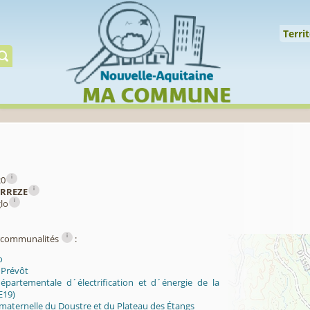
Cookies management panel
↑
Territoire
Mil
Territ
Gérer préserver restaur
i
20
i
RREZE
i
glo
i
ercommunalités
:
o
 Prévôt
épartementale d´électrification et d´énergie de la
E19)
 maternelle du Doustre et du Plateau des Étangs