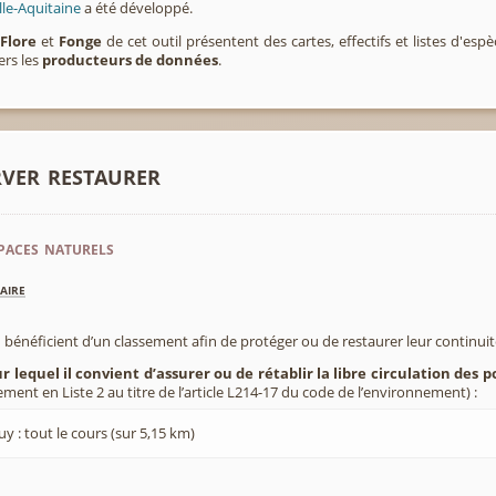
lle-Aquitaine
a été développé.
,
Flore
et
Fonge
de cet outil présentent des cartes, effectifs et listes d'es
ers les
producteurs de données
.
rver restaurer
paces naturels
aire
 bénéficient d’un classement afin de protéger ou de restaurer leur continui
r lequel il convient d’assurer ou de rétablir la libre circulation des 
ement en Liste 2 au titre de l’article L214-17 du code de l’environnement) :
y : tout le cours (sur 5,15 km)