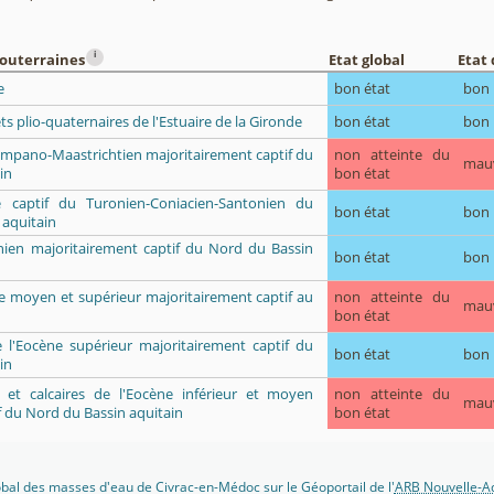
i
souterraines
Etat global
Etat 
e
bon état
bon
ets plio-quaternaires de l'Estuaire de la Gironde
bon état
bon
Campano-Maastrichtien majoritairement captif du
non atteinte du
mau
in
bon état
re captif du Turonien-Coniacien-Santonien du
bon état
bon
 aquitain
ien majoritairement captif du Nord du Bassin
bon état
bon
ue moyen et supérieur majoritairement captif au
non atteinte du
mau
bon état
e l'Eocène supérieur majoritairement captif du
bon état
bon
in
ès et calcaires de l'Eocène inférieur et moyen
non atteinte du
mau
f du Nord du Bassin aquitain
bon état
lobal des masses d'eau de Civrac-en-Médoc sur le Géoportail de l'
ARB Nouvelle-Aq