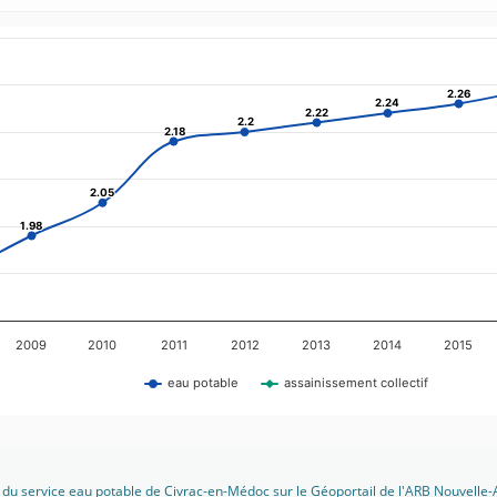
2.26
2.26
2.24
2.24
2.22
2.22
2.2
2.2
2.18
2.18
2.05
2.05
1.98
1.98
2009
2010
2011
2012
2013
2014
2015
eau potable
assainissement collectif
 du service eau potable de Civrac-en-Médoc sur le Géoportail de l'
ARB Nouvelle-