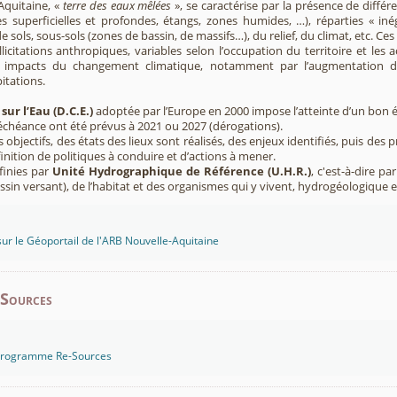
Aquitaine, «
terre des eaux mêlées
», se caractérise par la présence de diffé
s superficielles et profondes, étangs, zones humides, …), réparties « inég
e sols, sous-sols (zones de bassin, de massifs…), du relief, du climat, etc. C
licitations anthropiques, variables selon l’occupation du territoire et les 
s impacts du changement climatique, notamment par l’augmentation d
pitations.
sur l’Eau (D.C.E.)
adoptée par l’Europe en 2000 impose l’atteinte d’un bon ét
’échéance ont été prévus à 2021 ou 2027 (dérogations).
s objectifs, des états des lieux sont réalisés, des enjeux identifiés, puis 
finition de politiques à conduire et d’actions à mener.
finies par
Unité Hydrographique de Référence (U.H.R.)
, c'est-à-dire p
sin versant), de l’habitat et des organismes qui y vivent, hydrogéologique 
sur le Géoportail de l'ARB Nouvelle-Aquitaine
-Sources
 programme Re-Sources