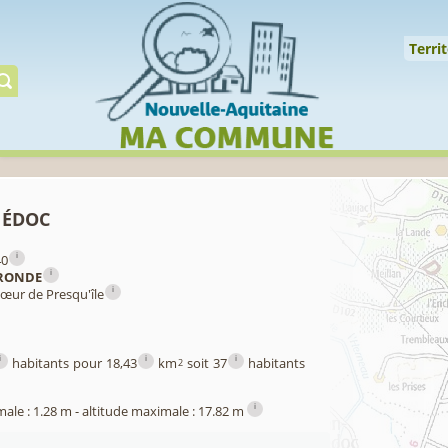
Cookies management panel
↑
Territoire
Mil
Territ
Gérer préserver restaur
Médoc
i
40
i
RONDE
i
œur de Presqu'île
i
i
i
habitants pour 18,43
km
soit 37
habitants
2
i
male : 1.28 m - altitude maximale : 17.82 m