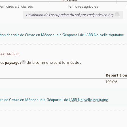
i
L'évolution de l'occupation du sol par catégorie (en ha)
.
tion des sols de Civrac-en-Médoc sur le Géoportail de l'ARB Nouvelle-Aquitaine
paysagères
i
les
paysages
de la commune sont formés de :
Répartitio
100,0%
s de Civrac-en-Médoc sur le Géoportail de l'
ARB Nouvelle-Aquitaine