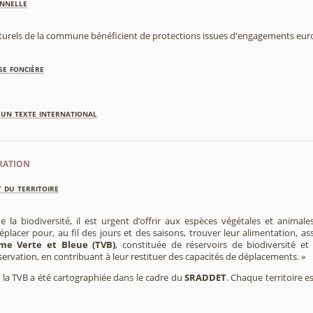
nnelle
aturels de la commune bénéficient de protections issues d'engagements eu
se foncière
'un texte international
ration
 du territoire
e la biodiversité, il est urgent d’offrir aux espèces végétales et animale
placer pour, au fil des jours et des saisons, trouver leur alimentation, as
me Verte et Bleue (TVB)
, constituée de réservoirs de biodiversité et
éservation, en contribuant à leur restituer des capacités de déplacements. »
e, la TVB a été cartographiée dans le cadre du
SRADDET
. Chaque territoire e