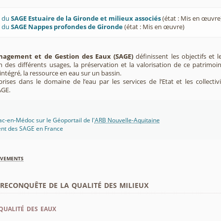
U du
SAGE Estuaire de la Gironde et milieux associés
(état : Mis en œuvre
U du
SAGE Nappes profondes de Gironde
(état : Mis en œuvre)
agement et de Gestion des Eaux (SAGE)
définissent les objectifs et l
ion des différents usages, la préservation et la valorisation de ce patrimoi
ntégré, la ressource en eau sur un bassin.
rises dans le domaine de l’eau par les services de l’Etat et les collectiv
AGE.
c-en-Médoc sur le Géoportail de l'
ARB Nouvelle-Aquitaine
ent des SAGE en France
èvements
econquête de la qualité des milieux
qualité des eaux