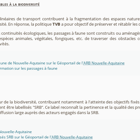
les à la biodiversité
 linéaires de transport contribuent à la fragmentation des espaces natur
sité. En réponse, la politique
TVB
a pour objectif de préserver et rétablir les
s continuités écologiques, les passages à faune sont construits ou aménagés 
spèces animales, végétales, fongiques, etc. de traverser des obstacles c
vités.
une de Nouvelle-Aqutaine sur le Géoportail de l'
ARB Nouvelle-Aquitaine
rmation sur les passages à faune
r de la biodiversité, contribuant notamment à l'atteinte des objectifs fixés
nt être labellisés "SRB". Ce label reconnaît la pertinence et la qualité des p
 diffusion large auprès des acteurs engagés dans la SRB.
 Nouvelle-Aquitaine
isés SRB sur le Géoportail de l'
ARB Nouvelle-Aquitaine