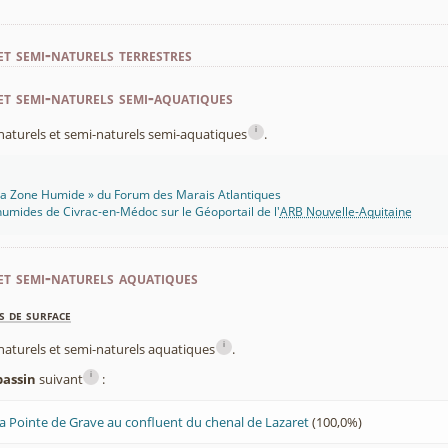
et semi-naturels terrestres
et semi-naturels semi-aquatiques
i
x naturels et semi-naturels semi-aquatiques
.
 Ma Zone Humide » du Forum des Marais Atlantiques
umides de Civrac-en-Médoc sur le Géoportail de l'
ARB Nouvelle-Aquitaine
et semi-naturels aquatiques
s de surface
i
x naturels et semi-naturels aquatiques
.
i
bassin
suivant
:
 la Pointe de Grave au confluent du chenal de Lazaret
(100,0%)