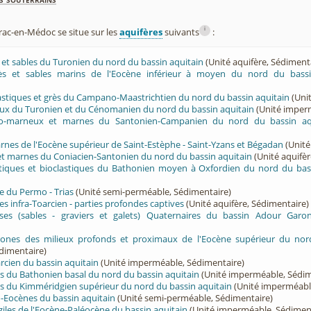
i
ac-en-Médoc se situe sur les
aquifères
suivants
:
ès et sables du Turonien du nord du bassin aquitain
(Unité aquifère, Sédiment
rès et sables marins de l'Eocène inférieur à moyen du nord du bassi
lastiques et grès du Campano-Maastrichtien du nord du bassin aquitain
(Unit
eux du Turonien et du Cénomanien du nord du bassin aquitain
(Unité imper
ayo-marneux et marnes du Santonien-Campanien du nord du bassin aq
arnes de l'Eocène supérieur de Saint-Estèphe - Saint-Yzans et Bégadan
(Unité
 et marnes du Coniacien-Santonien du nord du bassin aquitain
(Unité aquifèr
ritiques et bioclastiques du Bathonien moyen à Oxfordien du nord du bas
e du Permo - Trias
(Unité semi-perméable, Sédimentaire)
es infra-Toarcien - parties profondes captives
(Unité aquifère, Sédimentaire)
ses (sables - graviers et galets) Quaternaires du bassin Adour Garo
ones des milieux profonds et proximaux de l'Eocène supérieur du nor
dimentaire)
cien du bassin aquitain
(Unité imperméable, Sédimentaire)
s du Bathonien basal du nord du bassin aquitain
(Unité imperméable, Sédim
s du Kimméridgien supérieur du nord du bassin aquitain
(Unité imperméabl
-Eocènes du bassin aquitain
(Unité semi-perméable, Sédimentaire)
giles de l'Eocène-Paléocène du bassin aquitain
(Unité imperméable, Sédimen