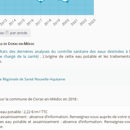
i
eau
par année.
ble de Civrac-en-Médoc
ltats des dernières analyses du contrôle sanitaire des eaux destinées
e chargé de la santé)
. L’origine de cette eau potable et les traitement
s.
ce Régionale de Santé Nouvelle-Aquitaine
sur la commune de Civrac-en-Médoc en 2018 :
 eau potable : 2,22 €/m
TTC
3
e assainissement : absence d’information. Renseignez-vous auprès de votre s
ces eau potable et assainissement : absence d’information. Renseignez-v
e.