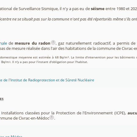
tional de Surveillance Sismique, il n'y a pas eu de
séisme
entre 1980 et 20
icentre ne se situait pas sur la commune n'ont pas été répertoriés même s'ils ont
i
nale
de
mesure du radon
, gaz naturellement radioactif, a permis d
as de mesure réalisée dans l'air des habitations de la commune de Civrac
on domestique moyenne est estimée à 68 Bq/m
. La limite d'intervention pour les bâtiments 
3
0 Bq/m
. Il n'y a pas pour l'instant d'obligation pour l'habitat.
3
te de l'Institut de Radioprotection et de Sûreté Nucléaire
es
 Installations classées pour la Protection de l'Environnement (ICPE),
aucu
i
commune de Civrac-en-Médoc
.
vrac-en-Médoc