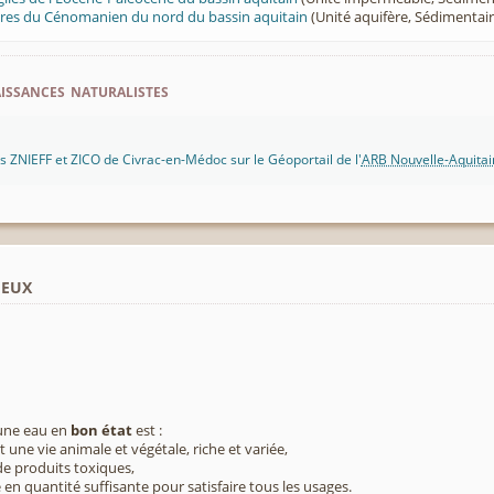
aires du Cénomanien du nord du bassin aquitain
(Unité aquifère, Sédimentair
ssances naturalistes
 ZNIEFF et ZICO de Civrac-en-Médoc sur le Géoportail de l'
ARB Nouvelle-Aquitai
ieux
 une eau en
bon état
est :
 une vie animale et végétale, riche et variée,
e produits toxiques,
 en quantité suffisante pour satisfaire tous les usages.