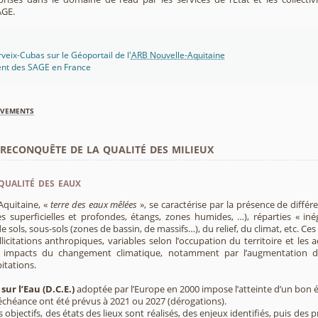
AGE.
eix-Cubas sur le Géoportail de l'
ARB Nouvelle-Aquitaine
ent des SAGE en France
èvements
econquête de la qualité des milieux
qualité des eaux
Aquitaine, «
terre des eaux mêlées
», se caractérise par la présence de diffé
s superficielles et profondes, étangs, zones humides, …), réparties « inég
e sols, sous-sols (zones de bassin, de massifs…), du relief, du climat, etc. C
licitations anthropiques, variables selon l’occupation du territoire et les 
s impacts du changement climatique, notamment par l’augmentation d
pitations.
sur l’Eau (D.C.E.)
adoptée par l’Europe en 2000 impose l’atteinte d’un bon ét
’échéance ont été prévus à 2021 ou 2027 (dérogations).
s objectifs, des états des lieux sont réalisés, des enjeux identifiés, puis 