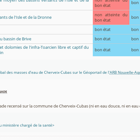
ue moyen des bassins versants de l'Isle et de la
non atteinte du
bon
bon état
non atteinte du
nts de l'Isle et de la Dronne
bon
bon état
bon état
bon
u bassin de Brive
bon état
bon
 et dolomies de l'infra-Toarcien libre et captif du
bon état
bon
in
lobal des masses d'eau de Cherveix-Cubas sur le Géoportail de l'
ARB Nouvelle-Aqu
nade
nade recensé sur la commune de Cherveix-Cubas (ni en eau douce, ni en eau 
 ministère chargé de la santé>