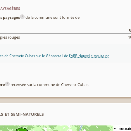
paysagères
i
es
paysages
de la commune sont formés de :
R
 grès rouges
1
s de Cherveix-Cubas sur le Géoportail de l'
ARB Nouvelle-Aquitaine
i
ère
recensée sur la commune de Cherveix-Cubas.
s et semi-naturels