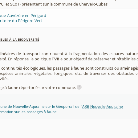
CI et SCoT) présentent sur la commune de Cherveix-Cubas :
Loue-Auvézère en Périgord
ritoire du Périgord Vert
les à la biodiversité
 linéaires de transport contribuent à la fragmentation des espaces natur
sité. En réponse, la politique
TVB
a pour objectif de préserver et rétablir les
s continuités écologiques, les passages à faune sont construits ou aménagés 
spèces animales, végétales, fongiques, etc. de traverser des obstacles c
vités.
i
sage à faune répertorié sur votre commune.
une de Nouvelle-Aqutaine sur le Géoportail de l'
ARB Nouvelle-Aquitaine
rmation sur les passages à faune