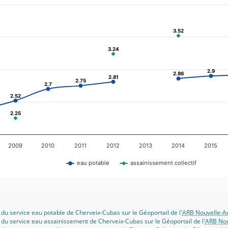
3.52
3.52
3.24
3.24
2.9
2.9
2.86
2.86
2.81
2.81
2.75
2.75
2.7
2.7
2.52
2.52
2.25
2.25
2009
2010
2011
2012
2013
2014
2015
eau potable
assainissement collectif
 du service eau potable de Cherveix-Cubas sur le Géoportail de l'
ARB Nouvelle-Aq
 du service eau assainissement de Cherveix-Cubas sur le Géoportail de l'
ARB Nou