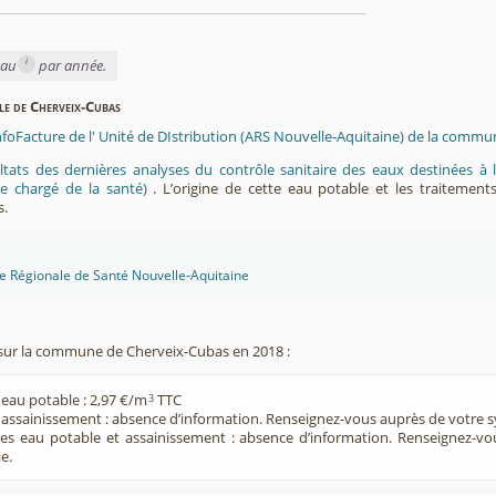
i
eau
par année.
ble de Cherveix-Cubas
InfoFacture de l' Unité de DIstribution (ARS Nouvelle-Aquitaine) de la comm
ltats des dernières analyses du contrôle sanitaire des eaux destinées
e chargé de la santé)
. L’origine de cette eau potable et les traitement
s.
ce Régionale de Santé Nouvelle-Aquitaine
sur la commune de Cherveix-Cubas en 2018 :
 eau potable : 2,97 €/m
TTC
3
e assainissement : absence d’information. Renseignez-vous auprès de votre s
ces eau potable et assainissement : absence d’information. Renseignez-v
e.