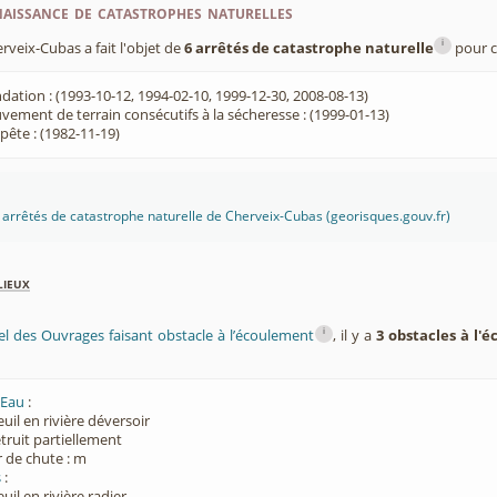
aissance de catastrophes naturelles
i
eix-Cubas a fait l'objet de
6 arrêtés de catastrophe naturelle
pour c
dation : (1993-10-12, 1994-02-10, 1999-12-30, 2008-08-13)
ement de terrain consécutifs à la sécheresse : (1999-01-13)
ête : (1982-11-19)
es arrêtés de catastrophe naturelle de Cherveix-Cubas (georisques.gouv.fr)
lieux
i
el des Ouvrages faisant obstacle à l’écoulement
, il y a
3 obstacles à l'
'Eau
:
euil en rivière déversoir
étruit partiellement
 de chute : m
s
:
euil en rivière radier