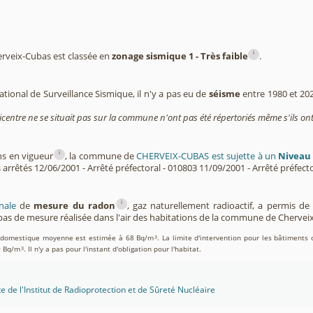
i
veix-Cubas est classée en
zonage sismique 1 - Très faible
.
tional de Surveillance Sismique, il n'y a pas eu de
séisme
entre 1980 et 20
icentre ne se situait pas sur la commune n'ont pas été répertoriés même s'ils ont
i
ns en vigueur
, la commune de
CHERVEIX-CUBAS est sujette à un
Niveau 
s arrêtés 12/06/2001 - Arrêté préfectoral - 010803 11/09/2001 - Arrêté préfecto
i
nale
de
mesure du radon
, gaz naturellement radioactif, a permis d
as de mesure réalisée dans l'air des habitations de la commune de Chervei
on domestique moyenne est estimée à 68 Bq/m
. La limite d'intervention pour les bâtiments 
3
0 Bq/m
. Il n'y a pas pour l'instant d'obligation pour l'habitat.
3
te de l'Institut de Radioprotection et de Sûreté Nucléaire