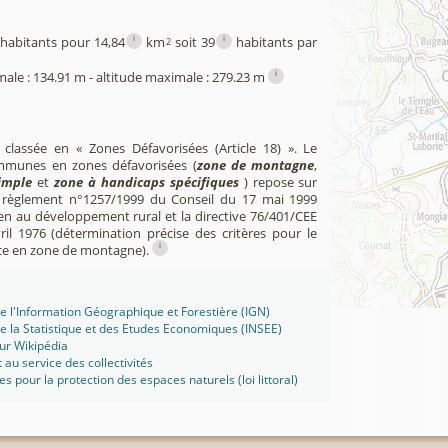
i
i
habitants pour 14,84
km
soit 39
habitants par
2
i
male : 134.91 m - altitude maximale : 279.23 m
 classée en « Zones Défavorisées (Article 18) ». Le
mmunes en zones défavorisées (
zone de montagne
,
imple
et
zone à handicaps spécifiques
) repose sur
u règlement n°1257/1999 du Conseil du 17 mai 1999
en au développement rural et la directive 76/401/CEE
il 1976 (détermination précise des critères pour le
i
ce en zone de montagne).
 de l'Information Géographique et Forestière (IGN)
 de la Statistique et des Etudes Economiques (INSEE)
ur Wikipédia
t au service des collectivités
ues pour la protection des espaces naturels (loi littoral)