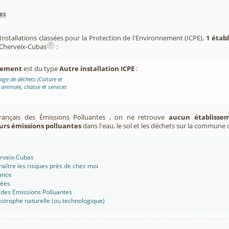
es
Installations classées pour la Protection de l'Environnement (ICPE),
1 étab
i
Cherveix-Cubas
:
ssement
est du type
Autre installation ICPE
:
age de déchets (Culture et
 animale, chasse et services
Français des Émissions Polluantes , on ne retrouve
aucun établissem
urs émissions polluantes
dans l'eau, le sol et les déchets sur la commune
erveix-Cubas
aître les risques près de chez moi
ance
sées
 des Emissions Polluantes
strophe naturelle (ou technologique)