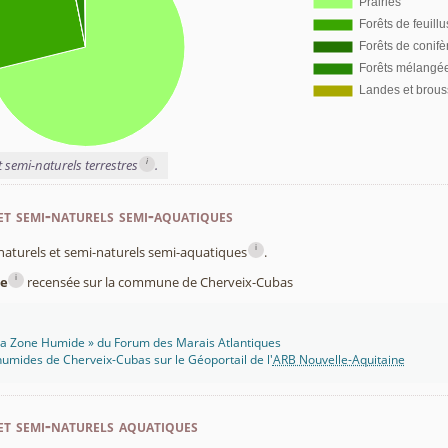
i
t semi-naturels terrestres
.
et semi-naturels semi-aquatiques
i
x naturels et semi-naturels semi-aquatiques
.
i
e
recensée sur la commune de Cherveix-Cubas
 Ma Zone Humide » du Forum des Marais Atlantiques
umides de Cherveix-Cubas sur le Géoportail de l'
ARB Nouvelle-Aquitaine
et semi-naturels aquatiques