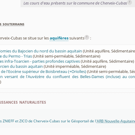
i
Les cours d'eau présents sur la commune de Cherveix-Cubas
s souterrains
i
veix-Cubas se situe sur les
aquifères
suivants
:
olomies du Bajocien du nord du bassin aquitain
(Unité aquifère, Sédimentaire
e du Permo - Trias
(Unité semi-perméable, Sédimentaire)
es infra-Toarcien - parties profondes captives
(Unité aquifère, Sédimentaire)
cien du bassin aquitain
(Unité imperméable, Sédimentaire)
 de l'Eocène supérieur de Boisbreteau (+Oriolles)
(Unité semi-perméable, Sé
n versant de l'Auvézère du confluent des Belles-Dames (incluse) au conf
)
ssances naturalistes
 ZNIEFF et ZICO de Cherveix-Cubas sur le Géoportail de l'
ARB Nouvelle-Aquitain