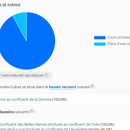
s de surface
i
et semi-naturels aquatiques
.
i
veix-Cubas se situe dans le
bassin versant
suivant
:
ource au confluent de la Dronne
(100,0%)
i
-bassins
suivants
:
confluent des Belles-Dames (incluse) au confluent de l'Isle
(100,0%)
uent de la Loue (incluse) au confluent de l'Auvézère
(moins de 1%)