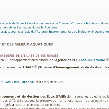
s à l'avis de l'autorité environnementale de Cherveix-Cubas sur le Géoportail de l
ementale et Évaluation Nouvelle-Aquitaine
projets soumis à l'avis de l'Autorité Environnementale et Évaluation Nouvelle-Aq
u et des milieux aquatiques
intégrée de l'eau et de ses usages
i
x-Cubas appartient au territoire de l'
Agence de l'Eau
Adour-Garonne
i
 concernée par
1 SAGE
(Schéma d’Aménagement et de Gestion des
U du
SAGE Isle - Dronne
(état : Mis en œuvre)
agement et de Gestion des Eaux (SAGE)
définissent les objectifs et l
ion des différents usages, la préservation et la valorisation de ce patrimoi
ntégré, la ressource en eau sur un bassin.
rises dans le domaine de l’eau par les services de l’Etat et les collectiv