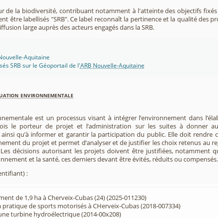
r de la biodiversité, contribuant notamment à l'atteinte des objectifs fixés
nt être labellisés "SRB". Ce label reconnaît la pertinence et la qualité des p
 diffusion large auprès des acteurs engagés dans la SRB.
 Nouvelle-Aquitaine
isés SRB sur le Géoportail de l'
ARB Nouvelle-Aquitaine
luation environnementale
nnementale est un processus visant à intégrer l’environnement dans l’élabo
 fois le porteur de projet et l’administration sur les suites à donner 
insi qu’à informer et garantir la participation du public. Elle doit rendre
nement du projet et permet d’analyser et de justifier les choix retenus au re
. Les décisions autorisant les projets doivent être justifiées, notamment q
onnement et la santé, ces derniers devant être évités, réduits ou compensés.
ntifiant) :
ent de 1,9 ha à Cherveix-Cubas (24) (2025-011230)
a pratique de sports motorisés à CHerveix-Cubas (2018-007334)
'une turbine hydroélectrique (2014-00x208)