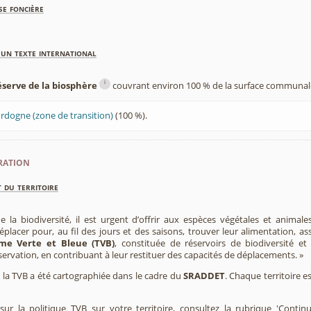
se foncière
'un texte international
i
éserve de la biosphère
couvrant environ 100 % de la surface communale
ordogne (zone de transition)
(100 %).
ration
 du territoire
e la biodiversité, il est urgent d’offrir aux espèces végétales et animale
placer pour, au fil des jours et des saisons, trouver leur alimentation, as
me Verte et Bleue (TVB)
, constituée de réservoirs de biodiversité et
éservation, en contribuant à leur restituer des capacités de déplacements. »
e, la TVB a été cartographiée dans le cadre du
SRADDET
. Chaque territoire e
ur la politique TVB sur votre territoire, consultez la rubrique 'Contin