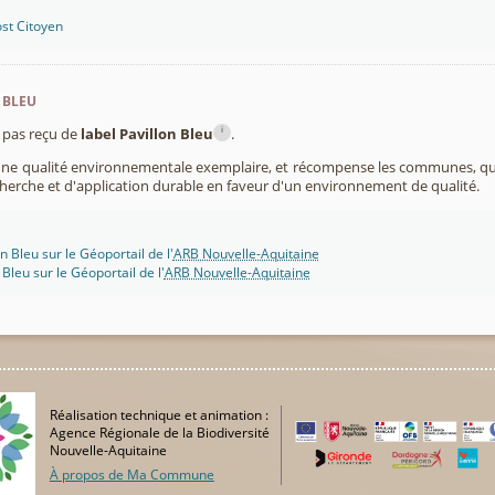
st Citoyen
 bleu
i
pas reçu de
label Pavillon Bleu
.
 une qualité environnementale exemplaire, et récompense les communes, 
cherche et d'application durable en faveur d'un environnement de qualité.
n Bleu sur le Géoportail de l'
ARB Nouvelle-Aquitaine
 Bleu sur le Géoportail de l'
ARB Nouvelle-Aquitaine
Réalisation technique et animation :
Agence Régionale de la Biodiversité
Nouvelle-Aquitaine
À propos de Ma Commune