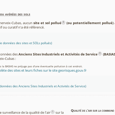
ou avérées des sols
i
herveix-Cubas, aucun
site et sol pollué
(ou potentiellement pollué)
if ou curatif n'a été référencé.
 données des sites et SOLs pollués)
i
 données des
Anciens Sites Industriels et Activités de Service
(BASIAS
ix-Cubas :
ns la BASIAS ne préjuge pas d'une éventuelle pollution à cet endroit.
lète des sites et leurs fiches sur le site georisques.gouv.fr
onnées des Anciens Sites Industriels et Activités de Service)
Qualité de l'air sur la commune 
i
surveillance de la qualité de l'air
sur la