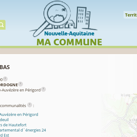
Cookies management panel
↑
Territoire
Mil
Territ
Gérer préserver restaur
bas
i
90
i
ORDOGNE
i
e-Auvézère en Périgord
i
ercommunalités
:
-Auvézère en Périgord
deuil
s de Hautefort
artemental d´énergies 24
d Est