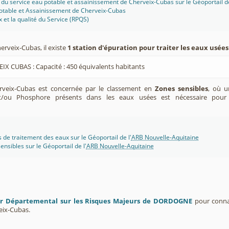
 du service eau potable et assainissement de Cherveix-Cubas sur le Géoportail de
potable et Assainissement de Cherveix-Cubas
x et la qualité du Service (RPQS)
rveix-Cubas, il existe
1 station d'épuration pour traiter les eaux usées
IX CUBAS : Capacité : 450 équivalents habitants
eix-Cubas est concernée par le classement en
Zones sensibles
, où u
t/ou Phosphore présents dans les eaux usées est nécessaire pour
s de traitement des eaux sur le Géoportail de l'
ARB Nouvelle-Aquitaine
ensibles sur le Géoportail de l'
ARB Nouvelle-Aquitaine
er Départemental sur les Risques Majeurs de DORDOGNE
pour connaî
ix-Cubas.