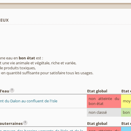
ieux
 une eau en
bon état
est :
 une vie animale et végétale, riche et variée,
e produits toxiques,
 en quantité suffisante pour satisfaire tous les usages.
i
d'eau
Etat global
Etat
non atteinte du
t du Dalon au confluent de l'Isle
moy
bon état
non classé
bon
i
souterraines
Etat global
Etat 