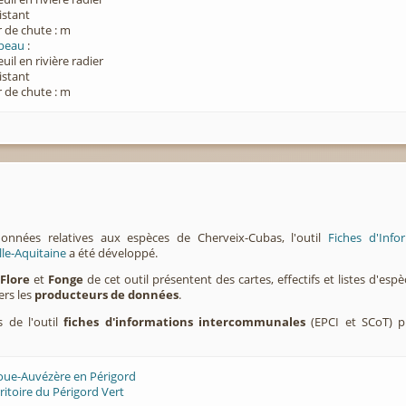
xistant
 de chute : m
upeau
:
euil en rivière radier
xistant
 de chute : m
onnées relatives aux espèces de Cherveix-Cubas, l'outil
Fiches d'Inf
lle-Aquitaine
a été développé.
,
Flore
et
Fonge
de cet outil présentent des cartes, effectifs et listes d'es
ers les
producteurs de données
.
s de l'outil
fiches d'informations intercommunales
(EPCI et SCoT) p
Loue-Auvézère en Périgord
ritoire du Périgord Vert