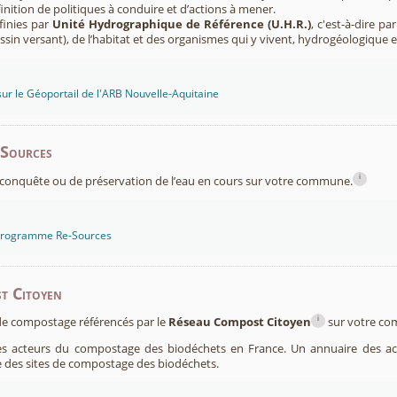
finition de politiques à conduire et d’actions à mener.
finies par
Unité Hydrographique de Référence (U.H.R.)
, c'est-à-dire p
sin versant), de l’habitat et des organismes qui y vivent, hydrogéologique 
sur le Géoportail de l'ARB Nouvelle-Aquitaine
-Sources
i
conquête ou de préservation de l’eau en cours sur votre commune.
 programme Re-Sources
t Citoyen
i
s de compostage référencés par le
Réseau Compost Citoyen
sur votre c
es acteurs du compostage des biodéchets en France. Un annuaire des ac
 des sites de compostage des biodéchets.