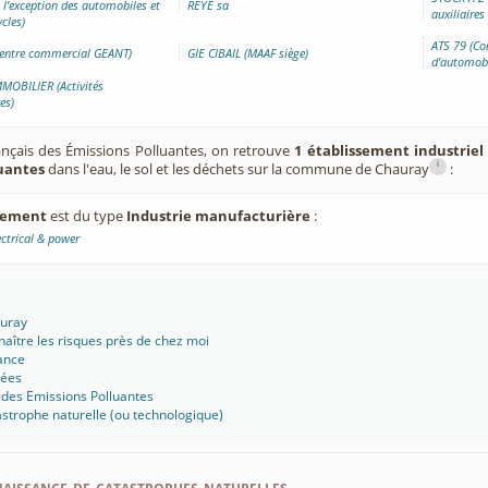
à l’exception des automobiles et
REYE sa
auxiliaires
cles)
ATS 79 (Co
entre commercial GEANT)
GIE CIBAIL (MAAF siège)
d'automobi
MOBILIER (Activités
es)
ançais des Émissions Polluantes, on retrouve
1 établissement industriel
i
luantes
dans l'eau, le sol et les déchets sur la commune de Chauray
:
ssement
est du type
Industrie manufacturière
:
ctrical & power
auray
aître les risques près de chez moi
ance
sées
 des Emissions Polluantes
strophe naturelle (ou technologique)
aissance de catastrophes naturelles