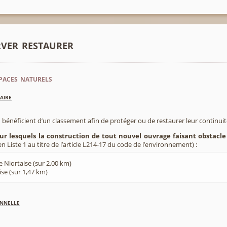
rver restaurer
paces naturels
aire
 bénéficient d’un classement afin de protéger ou de restaurer leur continui
sur lesquels la construction de tout nouvel ouvrage faisant obstacle
 Liste 1 au titre de l’article L214-17 du code de l’environnement) :
e Niortaise (sur 2,00 km)
ise (sur 1,47 km)
nnelle