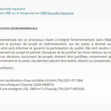
 Nouvelle-Aquitaine
isés SRB sur le Géoportail de l'
ARB Nouvelle-Aquitaine
luation environnementale
nnementale est un processus visant à intégrer l’environnement dans l’élabo
 fois le porteur de projet et l’administration sur les suites à donner 
insi qu’à informer et garantir la participation du public. Elle doit rendre
nement du projet et permet d’analyser et de justifier les choix retenus au re
. Les décisions autorisant les projets doivent être justifiées, notamment q
onnement et la santé, ces derniers devant être évités, réduits ou compensés.
ntifiant) :
une canalisation d'eau potable à Echiré (79) (2021-011584)
tovoltaiques Chauray (2020-009873)
'une enseigne LIDL 2460 m² à Chauray (79) (2017-005326)