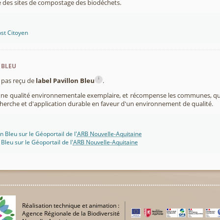
 des sites de compostage des biodéchets.
st Citoyen
 bleu
i
pas reçu de
label Pavillon Bleu
.
 une qualité environnementale exemplaire, et récompense les communes, 
cherche et d'application durable en faveur d'un environnement de qualité.
n Bleu sur le Géoportail de l'
ARB Nouvelle-Aquitaine
 Bleu sur le Géoportail de l'
ARB Nouvelle-Aquitaine
Réalisation technique et animation :
Agence Régionale de la Biodiversité