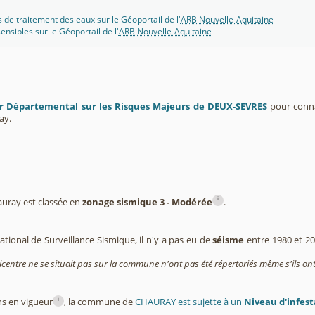
s de traitement des eaux sur le Géoportail de l'
ARB Nouvelle-Aquitaine
ensibles sur le Géoportail de l'
ARB Nouvelle-Aquitaine
r Départemental sur les Risques Majeurs de DEUX-SEVRES
pour connaî
ay.
i
ray est classée en
zonage sismique 3 - Modérée
.
tional de Surveillance Sismique, il n'y a pas eu de
séisme
entre 1980 et 2
icentre ne se situait pas sur la commune n'ont pas été répertoriés même s'ils ont
i
ns en vigueur
, la commune de
CHAURAY est sujette à un
Niveau d'infes