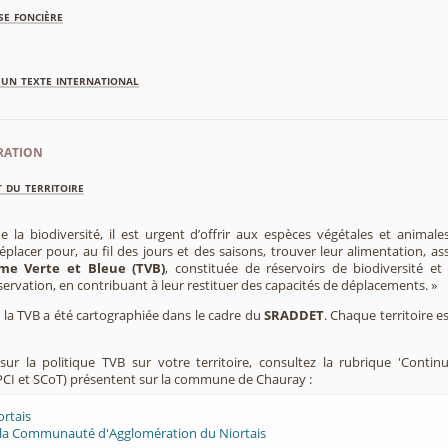
se foncière
'un texte international
ration
 du territoire
e la biodiversité, il est urgent d’offrir aux espèces végétales et animale
placer pour, au fil des jours et des saisons, trouver leur alimentation, as
me Verte et Bleue (TVB)
, constituée de réservoirs de biodiversité et
éservation, en contribuant à leur restituer des capacités de déplacements. »
e, la TVB a été cartographiée dans le cadre du
SRADDET
. Chaque territoire e
ur la politique TVB sur votre territoire, consultez la rubrique 'Contin
CI et SCoT) présentent sur la commune de Chauray :
ortais
 la Communauté d'Agglomération du Niortais