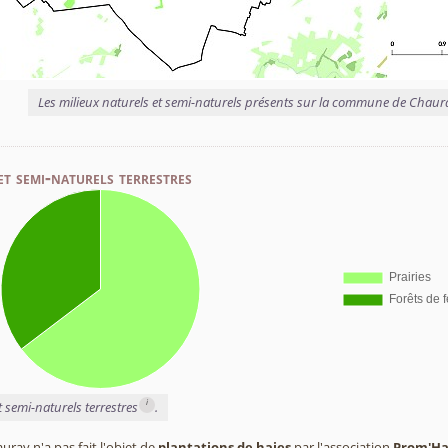
Les milieux naturels et semi-naturels présents sur la commune de Chaur
et semi-naturels terrestres
i
t semi-naturels terrestres
.
ay n'a pas fait l'objet de
plantations de haies
par l'association
Prom'Ha