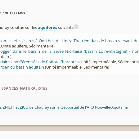
s souterrains
i
ray se situe sur les
aquifères
suivants
:
olomies et calcaires à Oolithes de l'Infra-Toarcien dans le bassin versant de
(Unité aquifère, Sédimentaire)
ogger dans le bassin de la Sèvre Niortaise (bassin Loire-Bretagne) - no
ntaire)
tiaires indifférenciées de Poitou-Charentes
(Unité imperméable, Sédimentai
cien du bassin aquitain
(Unité imperméable, Sédimentaire)
ssances naturalistes
 ZNIEFF et ZICO de Chauray sur le Géoportail de l'
ARB Nouvelle-Aquitaine