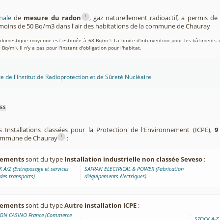
i
nale
de
mesure du radon
, gaz naturellement radioactif, a permis d
moins de 50 Bq/m3 dans l'air des habitations de la commune de Chauray
on domestique moyenne est estimée à 68 Bq/m
. La limite d'intervention pour les bâtiments 
3
0 Bq/m
. Il n'y a pas pour l'instant d'obligation pour l'habitat.
3
te de l'Institut de Radioprotection et de Sûreté Nucléaire
es
s Installations classées pour la Protection de l'Environnement (ICPE),
9
i
 commune de Chauray
:
ssements
sont du type
Installation industrielle non classée Seveso
:
 A/Z (Entreposage et services
SAFRAN ELECTRICAL & POWER (Fabrication
 des transports)
d'équipements électriques)
ssements
sont du type
Autre installation ICPE
:
ION CASINO France (Commerce
STOCK A-Z 