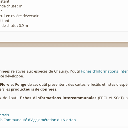
xistant
 de chute : m
n
:
euil en rivière déversoir
xistant
 de chute : 0.9 m
nnées relatives aux espèces de Chauray, l'outil
Fiches d'Informations Inte
été développé.
,
Flore
et
Fonge
de cet outil présentent des cartes, effectifs et listes d'es
ers les
producteurs de données
.
s de l'outil
fiches d'informations intercommunales
(EPCI et SCoT) p
ortais
 la Communauté d'Agglomération du Niortais