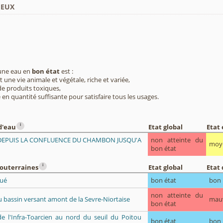
ieux
 une eau en
bon état
est :
 une vie animale et végétale, riche et variée,
e produits toxiques,
 en quantité suffisante pour satisfaire tous les usages.
i
d'eau
Etat global
Etat
 DEPUIS LA CONFLUENCE DU CHAMBON JUSQU'A
non atteinte du
moy
bon état
i
souterraines
Etat global
Etat 
oué
bon état
bon
non atteinte du
u bassin versant amont de la Sevre-Niortaise
mau
bon état
de l'Infra-Toarcien au nord du seuil du Poitou
bon état
bon