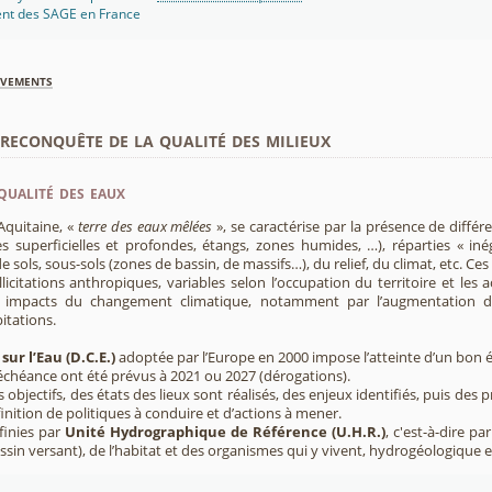
ent des SAGE en France
èvements
econquête de la qualité des milieux
qualité des eaux
Aquitaine, «
terre des eaux mêlées
», se caractérise par la présence de diffé
s superficielles et profondes, étangs, zones humides, …), réparties « inég
e sols, sous-sols (zones de bassin, de massifs…), du relief, du climat, etc. C
licitations anthropiques, variables selon l’occupation du territoire et les 
s impacts du changement climatique, notamment par l’augmentation d
pitations.
sur l’Eau (D.C.E.)
adoptée par l’Europe en 2000 impose l’atteinte d’un bon ét
’échéance ont été prévus à 2021 ou 2027 (dérogations).
s objectifs, des états des lieux sont réalisés, des enjeux identifiés, puis 
finition de politiques à conduire et d’actions à mener.
finies par
Unité Hydrographique de Référence (U.H.R.)
, c'est-à-dire p
sin versant), de l’habitat et des organismes qui y vivent, hydrogéologique 