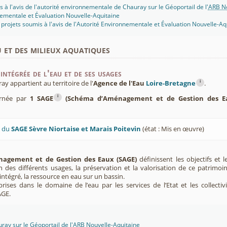
s à l'avis de l'autorité environnementale de Chauray sur le Géoportail de l'
ARB No
ementale et Évaluation Nouvelle-Aquitaine
projets soumis à l'avis de l'Autorité Environnementale et Évaluation Nouvelle-Aq
u et des milieux aquatiques
intégrée de l'eau et de ses usages
i
 appartient au territoire de l'
Agence de l'Eau
Loire-Bretagne
.
i
ernée par
1 SAGE
(Schéma d’Aménagement et de Gestion des E
U du
SAGE Sèvre Niortaise et Marais Poitevin
(état : Mis en œuvre)
agement et de Gestion des Eaux (SAGE)
définissent les objectifs et l
ion des différents usages, la préservation et la valorisation de ce patrimoi
ntégré, la ressource en eau sur un bassin.
rises dans le domaine de l’eau par les services de l’Etat et les collectiv
AGE.
ay sur le Géoportail de l'
ARB Nouvelle-Aquitaine