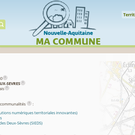
Cookies management panel
↑
Territoire
Mil
Territ
Gérer préserver restaur
i
80
i
UX-SEVRES
i
ais
i
ercommunalités
:
utions numériques territoriales innovantes)
s
 des Deux-Sèvres (SIEDS)