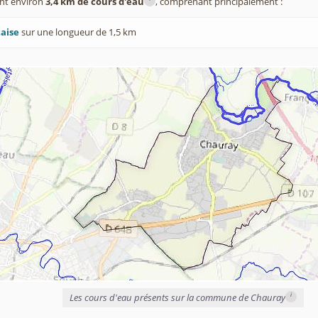
nt environ
3,4 km de cours d'eau
, comprenant principalement :
taise
sur une longueur de 1,5 km
i
Les cours d'eau présents sur la commune de Chauray