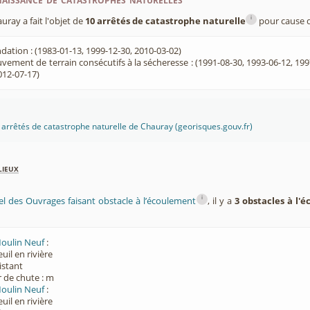
i
ay a fait l'objet de
10 arrêtés de catastrophe naturelle
pour cause d
dation : (1983-01-13, 1999-12-30, 2010-03-02)
ement de terrain consécutifs à la sécheresse : (1991-08-30, 1993-06-12, 199
012-07-17)
es arrêtés de catastrophe naturelle de Chauray (georisques.gouv.fr)
lieux
i
el des Ouvrages faisant obstacle à l’écoulement
, il y a
3 obstacles à l'
Moulin Neuf
:
euil en rivière
xistant
 de chute : m
Moulin Neuf
:
euil en rivière