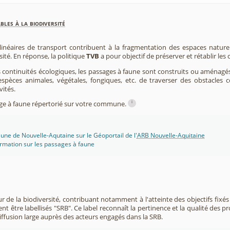
les à la biodiversité
 linéaires de transport contribuent à la fragmentation des espaces natur
sité. En réponse, la politique
TVB
a pour objectif de préserver et rétablir les
s continuités écologiques, les passages à faune sont construits ou aménagés 
spèces animales, végétales, fongiques, etc. de traverser des obstacles c
vités.
i
sage à faune répertorié sur votre commune.
une de Nouvelle-Aqutaine sur le Géoportail de l'
ARB Nouvelle-Aquitaine
rmation sur les passages à faune
r de la biodiversité, contribuant notamment à l'atteinte des objectifs fixés
nt être labellisés "SRB". Ce label reconnaît la pertinence et la qualité des p
 diffusion large auprès des acteurs engagés dans la SRB.