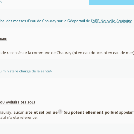
fs
lobal des masses d'eau de Chauray sur le Géoportail de l'
ARB Nouvelle-Aquitaine
nade
nade recensé sur la commune de Chauray (ni en eau douce, ni en eau de mer)
 ministère chargé de la santé>
ou avérées des sols
i
hauray, aucun
site et sol pollué
(ou potentiellement pollué)
appelant
atif n'a été référencé.