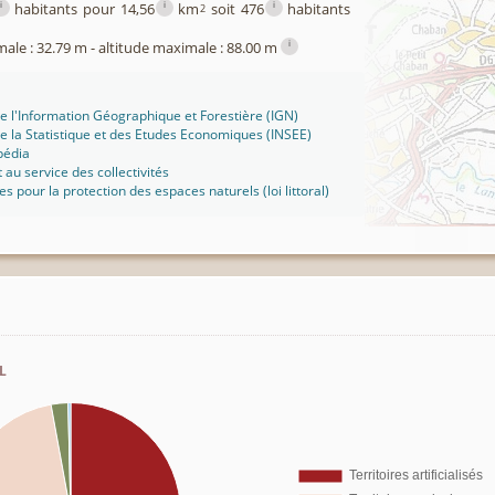
i
i
i
habitants pour 14,56
km
soit 476
habitants
2
i
male : 32.79 m - altitude maximale : 88.00 m
 de l'Information Géographique et Forestière (IGN)
 de la Statistique et des Etudes Economiques (INSEE)
pédia
t au service des collectivités
ues pour la protection des espaces naturels (loi littoral)
l