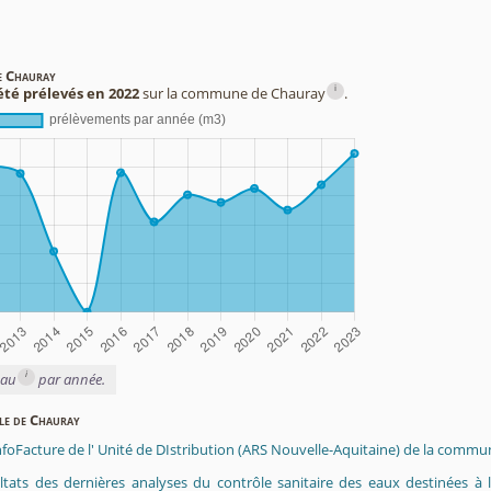
de Chauray
i
été prélevés en 2022
sur la commune de Chauray
.
i
eau
par année.
ble de Chauray
InfoFacture de l' Unité de DIstribution (ARS Nouvelle-Aquitaine) de la comm
ltats des dernières analyses du contrôle sanitaire des eaux destinées