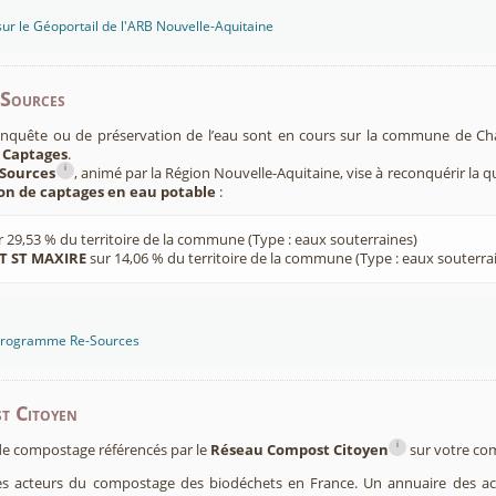
sur le Géoportail de l'ARB Nouvelle-Aquitaine
-Sources
onquête ou de préservation de l’eau sont en cours sur la commune de Ch
 Captages
.
i
Sources
, animé par la Région Nouvelle-Aquitaine, vise à reconquérir la q
ion de captages en eau potable
:
 29,53 % du territoire de la commune (Type : eaux souterraines)
T ST MAXIRE
sur 14,06 % du territoire de la commune (Type : eaux souterra
 programme Re-Sources
t Citoyen
i
s de compostage référencés par le
Réseau Compost Citoyen
sur votre c
es acteurs du compostage des biodéchets en France. Un annuaire des ac