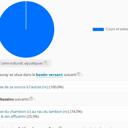
i
et semi-naturels aquatiques
.
i
ray se situe dans le
bassin versant
suivant
:
se de sa source à l'autize (nc)
(100,0%)
i
-bassins
suivants
:
aise du chambon (c) au rau du lambon (nc)
(74,5%)
& ses affluents
(25,5%)
i