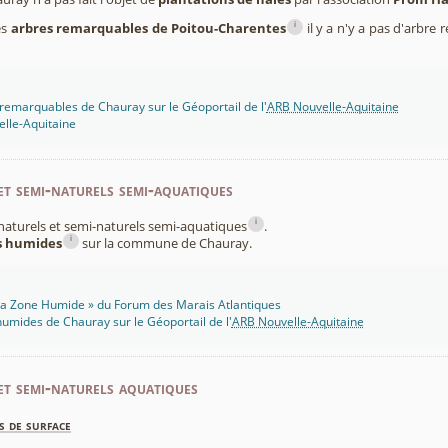
i
es
arbres remarquables de Poitou-Charentes
il y a n'y a pas d'arbr
remarquables de Chauray sur le Géoportail de l'
ARB Nouvelle-Aquitaine
lle-Aquitaine
et semi-naturels semi-aquatiques
i
x naturels et semi-naturels semi-aquatiques
.
i
es humides
sur la commune de Chauray.
 Ma Zone Humide » du Forum des Marais Atlantiques
umides de Chauray sur le Géoportail de l'
ARB Nouvelle-Aquitaine
et semi-naturels aquatiques
s de surface