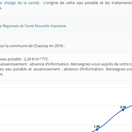
e chargé de la santé)
. L’origine de cette eau potable et les traitement
s.
ce Régionale de Santé Nouvelle-Aquitaine
sur la commune de Chauray en 2018 :
 eau potable : 2,29 €/m
TTC
3
e assainissement : absence d’information. Renseignez-vous auprès de votre s
ces eau potable et assainissement : absence d’information. Renseignez-v
e.
2.16
2.16
1.95
1.95