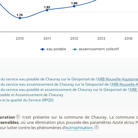
1.86
1.86
1.82
1.82
1.74
1.74
2010
2011
2012
2013
2016
eau potable
assainissement collectif
 du service eau potable de Chauray sur le Géoportail de l'
ARB Nouvelle-Aquitain
 du service eau assainissement de Chauray sur le Géoportail de l'
ARB Nouvelle-A
 du service eau potable et assainissement de Chauray sur le Géoportail de l'
ARB 
potable et Assainissement de Chauray
x et la qualité du Service (RPQS)
i
puration
n'est présente sur la commune de Chauray. La commune de
sensibles
, où une élimination plus poussée des paramètres Azote et/ou 
i
pour lutter contre les phénomènes d’
eutrophisation
.