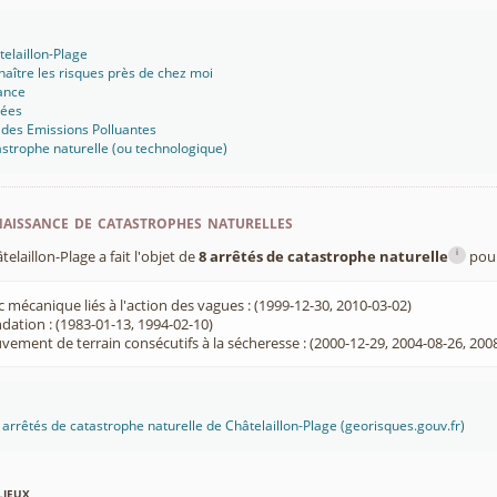
telaillon-Plage
aître les risques près de chez moi
ance
sées
 des Emissions Polluantes
strophe naturelle (ou technologique)
aissance de catastrophes naturelles
i
aillon-Plage a fait l'objet de
8 arrêtés de catastrophe naturelle
pour
 mécanique liés à l'action des vagues : (1999-12-30, 2010-03-02)
dation : (1983-01-13, 1994-02-10)
ement de terrain consécutifs à la sécheresse : (2000-12-29, 2004-08-26, 200
s arrêtés de catastrophe naturelle de Châtelaillon-Plage (georisques.gouv.fr)
lieux