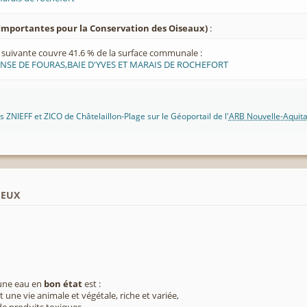
Importantes pour la Conservation des Oiseaux)
:
suivante couvre 41.6 % de la surface communale :
NSE DE FOURAS,BAIE D'YVES ET MARAIS DE ROCHEFORT
 ZNIEFF et ZICO de Châtelaillon-Plage sur le Géoportail de l'
ARB Nouvelle-Aquita
ieux
 une eau en
bon état
est :
 une vie animale et végétale, riche et variée,