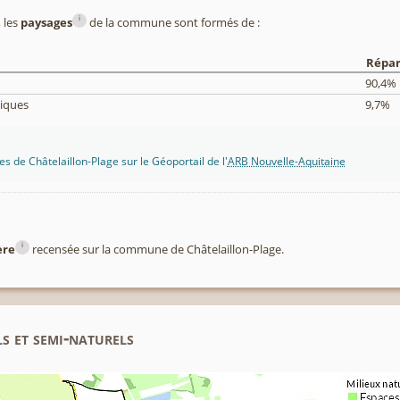
i
 les
paysages
de la commune sont formés de :
Répar
90,4%
tiques
9,7%
s de Châtelaillon-Plage sur le Géoportail de l'
ARB Nouvelle-Aquitaine
i
ère
recensée sur la commune de Châtelaillon-Plage.
s et semi-naturels