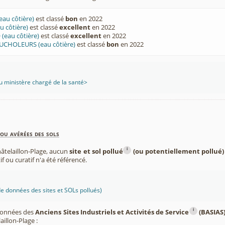
au côtière)
est classé
bon
en 2022
 côtière)
est classé
excellent
en 2022
(eau côtière)
est classé
excellent
en 2022
UCHOLEURS (eau côtière)
est classé
bon
en 2022
 ministère chargé de la santé>
ou avérées des sols
i
âtelaillon-Plage, aucun
site et sol pollué
(ou potentiellement pollué)
if ou curatif n'a été référencé.
 données des sites et SOLs pollués)
i
 données des
Anciens Sites Industriels et Activités de Service
(BASIAS
llon-Plage :