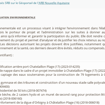
isés SRB sur le Géoportail de l'
ARB Nouvelle-Aquitaine
luation environnementale
nnementale est un processus visant à intégrer l’environnement dans l’élabo
 fois le porteur de projet et l’administration sur les suites à donner 
insi qu’à informer et garantir la participation du public. Elle doit rendre
nement du projet et permet d’analyser et de justifier les choix retenus au re
. Les décisions autorisant les projets doivent être justifiées, notamment q
onnement et la santé, ces derniers devant être évités, réduits ou compensés.
ntifiant) :
fication arrière port Chatelaillon Plage (17) (2023-014235)
 nappe dans le cadre d'un projet immobilier à Chatelaillon-Plage (17) (202
 captage des eaux souterraines pour la construction de 79 logements à Ch
gymnase et des tribunes et construiction d'un nouveau stade salle polyvale
009400)
sidentiel de 50 lots (2018-007474)
 bèche, de 2 casiers hydo et un muret de second rang pour protection litto
e) (2018-006160)
fortement de la digue d'Orbigny à Châtelaillon Plage (16) (2018-006018)