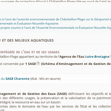
uvrages de protection littoral à Châtelaillon Plage (digues nord de Saint Je
e 41 boxes supplémentaires à l'hippodrome de Châtelaillon-Plage (17) (201
e plage à Châtelaillon-Plage (17) (2017-004375)
- Charente aval (2016-00x980)
 d'un terrain de camping à Châtelaillon (17) (2016-002785)
 à l'avis de l'autorité environnementale de Châtelaillon-Plage sur le Géoportail d
es ouvrages de protection maritime contre le risque de submersion marine
ementale et Évaluation Nouvelle-Aquitaine
projets soumis à l'avis de l'Autorité Environnementale et Évaluation Nouvelle-Aq
u et des milieux aquatiques
intégrée de l'eau et de ses usages
llon-Plage appartient au territoire de l'
Agence de l'Eau
Loire-Bretagne
i
est concernée par
1 SAGE
(Schéma d’Aménagement et de Gestion de
U du
SAGE Charente
(état : Mis en œuvre)
agement et de Gestion des Eaux (SAGE)
définissent les objectifs et l
ion des différents usages, la préservation et la valorisation de ce patrimoi
ntégré, la ressource en eau sur un bassin.
rises dans le domaine de l’eau par les services de l’Etat et les collectiv
AGE.