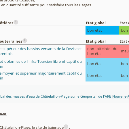
e produits toxiques,
 en quantité suffisante pour satisfaire tous les usages.
i
ôtières
Etat global
Etat
bon état
bon
i
souterraines
Etat global
Etat 
e supérieur des bassins versants de la Devise et
non atteinte du
mau
arentais
bon état
 et dolomies de l'infra-Toarcien libre et captif du
bon état
bon
in
ue moyen et supérieur majoritairement captif du
bon état
bon
in
obal des masses d'eau de Châtelaillon-Plage sur le Géoportail de l'
ARB Nouvelle-A
nade
i
âtelaillon-Plage, le site de baignade
: