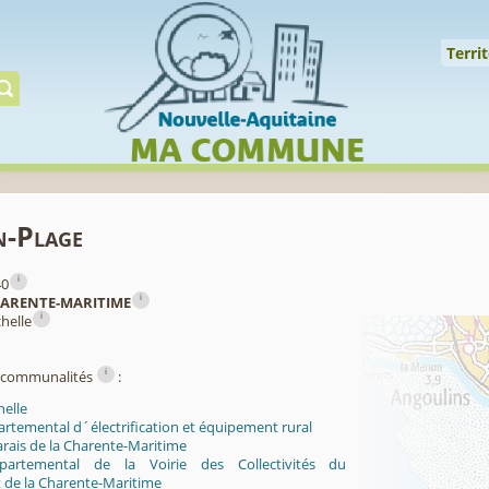
Cookies management panel
↑
Territoire
Mil
Territ
Gérer préserver restaur
n-Plage
i
40
i
ARENTE-MARITIME
i
chelle
i
ercommunalités
:
helle
rtemental d´électrification et équipement rural
rais de la Charente-Maritime
partemental de la Voirie des Collectivités du
de la Charente-Maritime