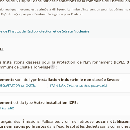
oins de 50 Bq/m3 dans l'air des habitations de la commune de Châtelaillon
on domestique moyenne est estimée à 68 Bq/m
. La limite d'intervention pour les bâtiments 
3
0 Bq/m
. Il n'y a pas pour l'instant d'obligation pour l'habitat.
3
te de l'Institut de Radioprotection et de Sûreté Nucléaire
es
s Installations classées pour la Protection de l'Environnement (ICPE),
3
i
commune de Châtelaillon-Plage
:
ssements
sont du type
Installation industrielle non classée Seveso
:
ECUPERATION ex. CHATEL
SPA A.S.P.A.C (Autres services personnels)
ssement
est du type
Autre installation ICPE
:
 Fils SARL
Français des Émissions Polluantes , on ne retrouve
aucun établissem
urs émissions polluantes
dans l'eau, le sol et les déchets sur la commune 