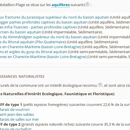
i
laillon-Plage se situe sur les
aquifères
suivants
:
leux fractures du Jurassique supérieur du nord du bassin aquitain
(Unité aqui
ogger parties profondes captives du bassin aquitain
(Unité aquifère, Sédimen
es infra-Toarcien - parties profondes captives
(Unité aquifère, Sédimentaire)
cien du bassin aquitain
(Unité imperméable, Sédimentaire)
s du Kimméridgien supérieur du nord du bassin aquitain
(Unité imperméabl
 du littoral aquitain (Plio-Quaternaire)
(Unité aquifère, Sédimentaire)
s en Charente-Maritime (bassin Loire-Bretagne)
(Unité aquifère, Sédimentair
ns et argiles du gurp du littoral aquitain
(Unité semi-perméable, Sédimentair
nnes en Charente-Maritime (bassin Loire-Bretagne)
(Unité semi-perméable, 
ssances naturalistes
i
turels de la commune ont un intérêt écologique reconnu
, et sont ainsi c
 Naturelles d'Intérêt Ecologique, Faunistique et Floristique)
FF de type 1
(petits espaces homogènes)
suivantes couvrent 22.6 % de la su
arais de voutron
aint-jean-des-sables
arais de salles sur mer
F de type 2
(grands espaces naturels riches)
suivante couvre 35.3 % de la s
arais de rochefort