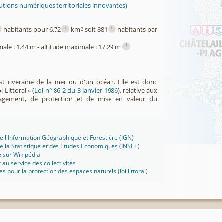
utions numériques territoriales innovantes)
i
i
habitants pour 6,72
km
soit 881
habitants par
2
i
male : 1.44 m - altitude maximale : 17.29 m
est riveraine de la mer ou d'un océan. Elle est donc
 Littoral » (
Loi n° 86-2 du 3 janvier 1986
), relative aux
agement, de protection et de mise en valeur du
 de l'Information Géographique et Forestière (IGN)
 de la Statistique et des Etudes Economiques (INSEE)
e sur Wikipédia
t au service des collectivités
ues pour la protection des espaces naturels (loi littoral)