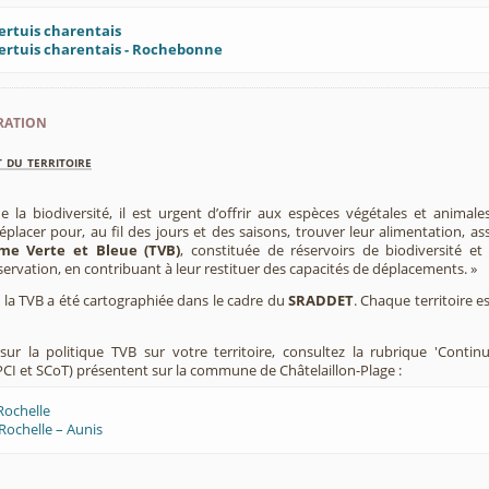
ertuis charentais
ertuis charentais - Rochebonne
ration
 du territoire
e la biodiversité, il est urgent d’offrir aux espèces végétales et animale
placer pour, au fil des jours et des saisons, trouver leur alimentation, as
me Verte et Bleue (TVB)
, constituée de réservoirs de biodiversité et
éservation, en contribuant à leur restituer des capacités de déplacements. »
e, la TVB a été cartographiée dans le cadre du
SRADDET
. Chaque territoire e
ur la politique TVB sur votre territoire, consultez la rubrique 'Contin
CI et SCoT) présentent sur la commune de Châtelaillon-Plage :
Rochelle
Rochelle – Aunis