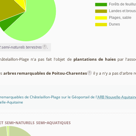
i
t semi-naturels terrestres
.
elaillon-Plage n'a pas fait l'objet de
plantations de haies
par l'asso
i
es
arbres remarquables de Poitou-Charentes
il y a n'y a pas d'arbr
remarquables de Châtelaillon-Plage sur le Géoportail de l'
ARB Nouvelle-Aquitain
lle-Aquitaine
et semi-naturels semi-aquatiques