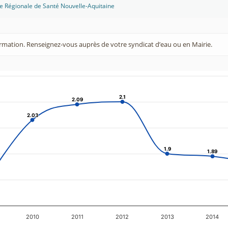
ce Régionale de Santé Nouvelle-Aquitaine
rmation. Renseignez-vous auprès de votre syndicat d’eau ou en Mairie.
2.1
2.1
2.09
2.09
2.03
2.03
1.9
1.9
1.89
1.89
2010
2011
2012
2013
2014