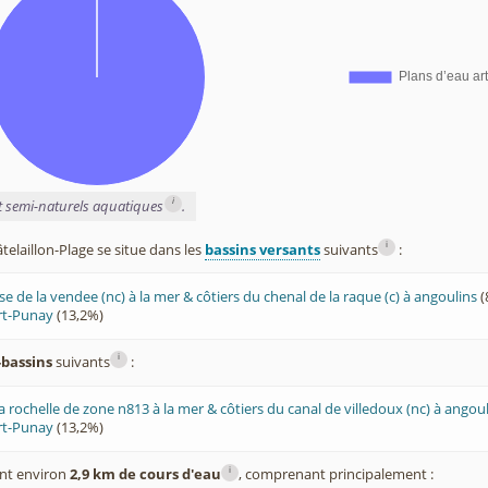
i
et semi-naturels aquatiques
.
i
laillon-Plage se situe dans les
bassins versants
suivants
:
ise de la vendee (nc) à la mer & côtiers du chenal de la raque (c) à angoulins
(
rt-Punay
(13,2%)
i
-bassins
suivants
:
 rochelle de zone n813 à la mer & côtiers du canal de villedoux (nc) à angou
rt-Punay
(13,2%)
i
nt environ
2,9 km de cours d'eau
, comprenant principalement :