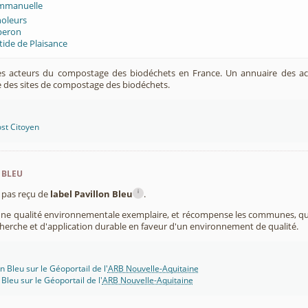
Emmanuelle
oleurs
peron
ide de Plaisance
es acteurs du compostage des biodéchets en France. Un annuaire des ac
 des sites de compostage des biodéchets.
st Citoyen
 bleu
i
pas reçu de
label Pavillon Bleu
.
 une qualité environnementale exemplaire, et récompense les communes, 
cherche et d'application durable en faveur d'un environnement de qualité.
n Bleu sur le Géoportail de l'
ARB Nouvelle-Aquitaine
 Bleu sur le Géoportail de l'
ARB Nouvelle-Aquitaine