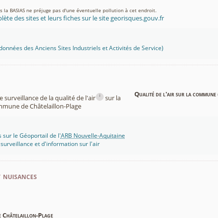
ns la BASIAS ne préjuge pas d'une éventuelle pollution à cet endroit.
lète des sites et leurs fiches sur le site georisques.gouv.fr
onnées des Anciens Sites Industriels et Activités de Service)
Qualité de l'air sur la commune 
i
surveillance de la qualité de l'air
sur la
mune de Châtelaillon-Plage
 sur le Géoportail de l'
ARB Nouvelle-Aquitaine
rveillance et d'information sur l'air
t nuisances
e Châtelaillon-Plage