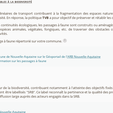
les à la biodiversité
 linéaires de transport contribuent à la fragmentation des espaces natur
sité. En réponse, la politique
TVB
a pour objectif de préserver et rétablir les
s continuités écologiques, les passages à faune sont construits ou aménagés 
spèces animales, végétales, fongiques, etc. de traverser des obstacles c
vités.
i
sage à faune répertorié sur votre commune.
une de Nouvelle-Aqutaine sur le Géoportail de l'
ARB Nouvelle-Aquitaine
rmation sur les passages à faune
r de la biodiversité, contribuant notamment à l'atteinte des objectifs fixés
nt être labellisés "SRB". Ce label reconnaît la pertinence et la qualité des p
 diffusion large auprès des acteurs engagés dans la SRB.
 Nouvelle-Aquitaine