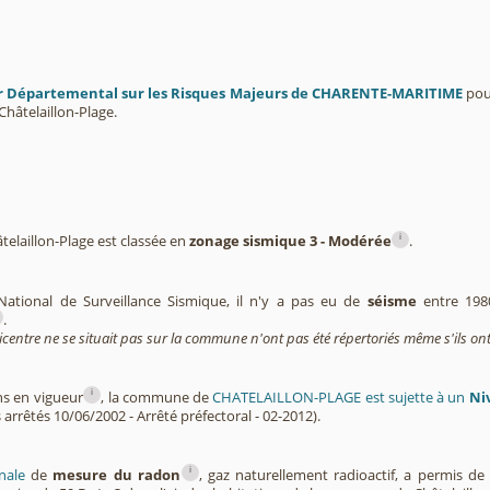
r Départemental sur les Risques Majeurs de CHARENTE-MARITIME
pour
hâtelaillon-Plage.
i
laillon-Plage est classée en
zonage sismique 3 - Modérée
.
National de Surveillance Sismique, il n'y a pas eu de
séisme
entre 198
.
icentre ne se situait pas sur la commune n'ont pas été répertoriés même s'ils ont
i
ns en vigueur
, la commune de
CHATELAILLON-PLAGE est sujette à un
Ni
 arrêtés 10/06/2002 - Arrêté préfectoral - 02-2012).
i
nale
de
mesure du radon
, gaz naturellement radioactif, a permis d