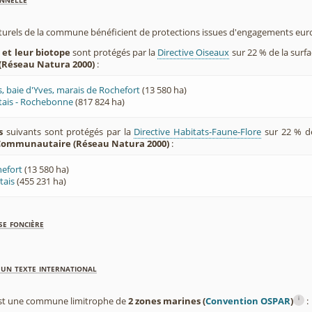
aturels de la commune bénéficient de protections issues d'engagements eu
 et leur biotope
sont protégés par la
Directive Oiseaux
sur 22 % de la sur
 (Réseau Natura 2000)
:
, baie d'Yves, marais de Rochefort
(13 580 ha)
tais - Rochebonne
(817 824 ha)
s
suivants sont protégés par la
Directive Habitats-Faune-Flore
sur 22 % d
 Communautaire (Réseau Natura 2000)
:
hefort
(13 580 ha)
tais
(455 231 ha)
se foncière
'un texte international
i
 est une commune limitrophe de
2 zones marines (
Convention OSPAR
)
: