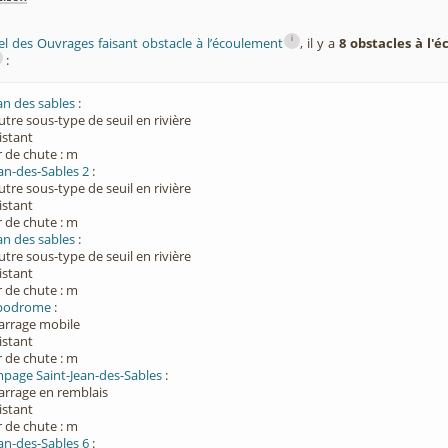
i
el des Ouvrages faisant obstacle à l’écoulement
, il y a
8 obstacles à l'
:
an des sables
:
utre sous-type de seuil en rivière
xistant
 de chute : m
an-des-Sables 2
:
utre sous-type de seuil en rivière
xistant
 de chute : m
an des sables
:
utre sous-type de seuil en rivière
xistant
 de chute : m
ippodrome
:
Barrage mobile
xistant
 de chute : m
page Saint-Jean-des-Sables
:
Barrage en remblais
xistant
 de chute : m
an-des-Sables 6
: