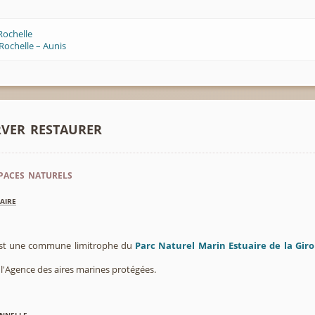
Rochelle
Rochelle – Aunis
rver restaurer
paces naturels
aire
 est une commune limitrophe du
Parc Naturel Marin Estuaire de la Giro
 l'Agence des aires marines protégées.
nnelle