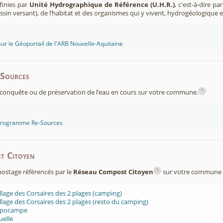
finies par
Unité Hydrographique de Référence (U.H.R.)
, c'est-à-dire p
sin versant), de l’habitat et des organismes qui y vivent, hydrogéologique 
sur le Géoportail de l'ARB Nouvelle-Aquitaine
-Sources
i
conquête ou de préservation de l’eau en cours sur votre commune.
 programme Re-Sources
t Citoyen
i
mpostage référencés par le
Réseau Compost Citoyen
sur votre commune 
lage des Corsaires des 2 plages (camping)
lage des Corsaires des 2 plages (resto du camping)
ppocampe
elle