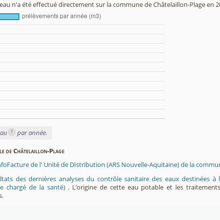
au n'a été effectué directement sur la commune de Châtelaillon-Plage en 2
i
eau
par année.
ble de Châtelaillon-Plage
nfoFacture de l' Unité de DIstribution (ARS Nouvelle-Aquitaine) de la commun
ltats des dernières analyses du contrôle sanitaire des eaux destinées
e chargé de la santé)
. L’origine de cette eau potable et les traitement
s.