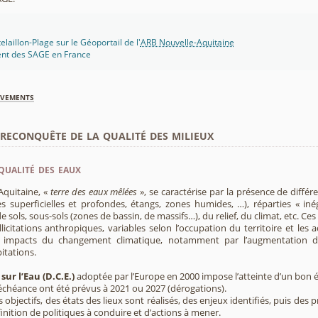
laillon-Plage sur le Géoportail de l'
ARB Nouvelle-Aquitaine
ent des SAGE en France
èvements
econquête de la qualité des milieux
qualité des eaux
Aquitaine, «
terre des eaux mêlées
», se caractérise par la présence de diffé
s superficielles et profondes, étangs, zones humides, …), réparties « inég
e sols, sous-sols (zones de bassin, de massifs…), du relief, du climat, etc. C
licitations anthropiques, variables selon l’occupation du territoire et les 
s impacts du changement climatique, notamment par l’augmentation d
pitations.
sur l’Eau (D.C.E.)
adoptée par l’Europe en 2000 impose l’atteinte d’un bon ét
’échéance ont été prévus à 2021 ou 2027 (dérogations).
s objectifs, des états des lieux sont réalisés, des enjeux identifiés, puis 
finition de politiques à conduire et d’actions à mener.