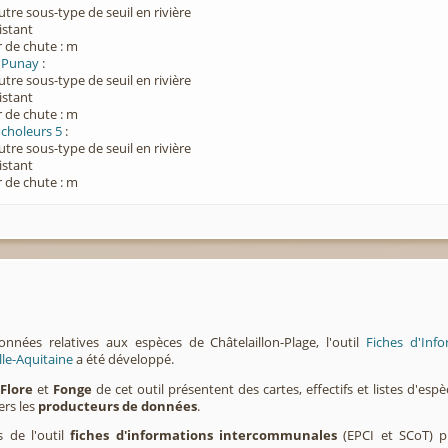
utre sous-type de seuil en rivière
xistant
 de chute : m
 Punay
:
utre sous-type de seuil en rivière
xistant
 de chute : m
choleurs 5
:
utre sous-type de seuil en rivière
xistant
 de chute : m
onnées relatives aux espèces de Châtelaillon-Plage, l'outil
Fiches d'Inf
lle-Aquitaine
a été développé.
,
Flore
et
Fonge
de cet outil présentent des cartes, effectifs et listes d'es
ers les
producteurs de données
.
s de l'outil
fiches d'informations intercommunales
(EPCI et SCoT) p