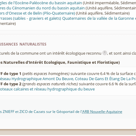
giles de l'Eocène-Paléocène du bassin aquitain
(Unité imperméable, Sédimen
aires du Cénomanien du nord du bassin aquitain
(Unité aquifère, Sédimentair
ers d'Onesse et de Belin (Plio-Quaternaire)
(Unité aquifère, Sédimentaire)
rasses (sables - graviers et galets) Quaternaires de la vallée de la Garonne
mentaire)
ssances naturalistes
i
turels de la commune ont un intérêt écologique reconnu
, et sont ainsi c
 Naturelles d'Intérêt Ecologique, Faunistique et Floristique)
F de type 1
(petits espaces homogènes)
suivante couvre 6.4 % de la surface
éseau Hydrographique Amont Du Beuve, Coteau De Gans Et Étang De La P
F de type 2
(grands espaces naturels riches)
suivante couvre 6.6 % de la sur
oteaux calcaires et réseau hydrographique du beuve
 ZNIEFF et ZICO de Cazats sur le Géoportail de l'
ARB Nouvelle-Aquitaine