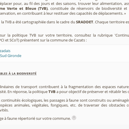
placer pour, au fil des jours et des saisons, trouver leur alimentation, as
me Verte et Bleue (TVB)
, constituée de réservoirs de biodiversité et
éservation, en contribuant à leur restituer des capacités de déplacements. »
e, la TVB a été cartographiée dans le cadre du
SRADDET
. Chaque territoire e
ur la politique TVB sur votre territoire, consultez la rubrique 'Contin
CI et SCoT) présentent sur la commune de Cazats :
zadais
 Sud Gironde
les à la biodiversité
 linéaires de transport contribuent à la fragmentation des espaces natur
sité. En réponse, la politique
TVB
a pour objectif de préserver et rétablir les
s continuités écologiques, les passages à faune sont construits ou aménagés 
spèces animales, végétales, fongiques, etc. de traverser des obstacles c
vités.
i
sage à faune répertorié sur votre commune.