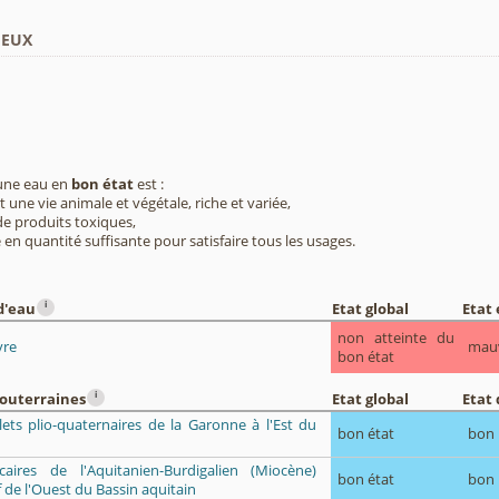
ieux
 une eau en
bon état
est :
 une vie animale et végétale, riche et variée,
e produits toxiques,
 en quantité suffisante pour satisfaire tous les usages.
i
d'eau
Etat global
Etat
non atteinte du
yre
mau
bon état
i
souterraines
Etat global
Etat 
alets plio-quaternaires de la Garonne à l'Est du
bon état
bon
caires de l'Aquitanien-Burdigalien (Miocène)
bon état
bon
 de l'Ouest du Bassin aquitain