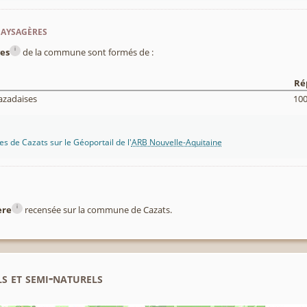
paysagères
i
es
de la commune sont formés de :
Ré
azadaises
10
s de Cazats sur le Géoportail de l'
ARB Nouvelle-Aquitaine
i
ère
recensée sur la commune de Cazats.
s et semi-naturels