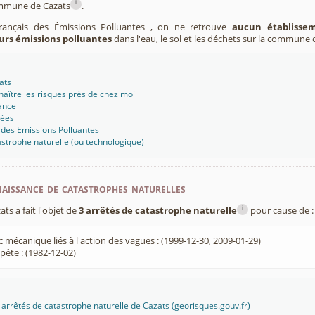
i
ommune de Cazats
.
Français des Émissions Polluantes , on ne retrouve
aucun établissem
urs émissions polluantes
dans l'eau, le sol et les déchets sur la commune 
ats
aître les risques près de chez moi
ance
sées
 des Emissions Polluantes
strophe naturelle (ou technologique)
aissance de catastrophes naturelles
i
s a fait l'objet de
3 arrêtés de catastrophe naturelle
pour cause de :
 mécanique liés à l'action des vagues : (1999-12-30, 2009-01-29)
ête : (1982-12-02)
es arrêtés de catastrophe naturelle de Cazats (georisques.gouv.fr)