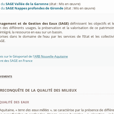
U du
SAGE Vallée de la Garonne
(état : Mis en œuvre)
U du
SAGE Nappes profondes de Gironde
(état : Mis en œuvre)
agement et de Gestion des Eaux (SAGE)
définissent les objectifs et l
ion des différents usages, la préservation et la valorisation de ce patrimoi
ntégré, la ressource en eau sur un bassin.
rises dans le domaine de l’eau par les services de l’Etat et les collectiv
AGE.
s sur le Géoportail de l'
ARB Nouvelle-Aquitaine
ent des SAGE en France
èvements
econquête de la qualité des milieux
qualité des eaux
Aquitaine, «
terre des eaux mêlées
», se caractérise par la présence de diffé