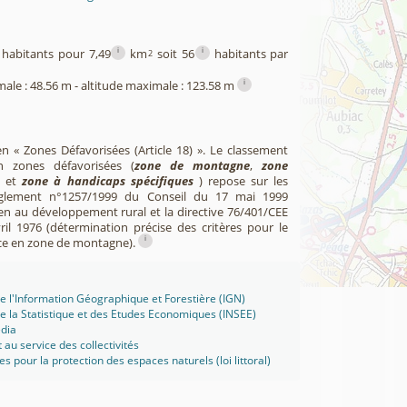
i
i
habitants pour 7,49
km
soit 56
habitants par
2
i
male : 48.56 m - altitude maximale : 123.58 m
en « Zones Défavorisées (Article 18) ». Le classement
zones défavorisées (
zone de montagne
,
zone
et
zone à handicaps spécifiques
) repose sur les
èglement n°1257/1999 du Conseil du 17 mai 1999
en au développement rural et la directive 76/401/CEE
il 1976 (détermination précise des critères pour le
i
ce en zone de montagne).
 de l'Information Géographique et Forestière (IGN)
 de la Statistique et des Etudes Economiques (INSEE)
édia
t au service des collectivités
ues pour la protection des espaces naturels (loi littoral)