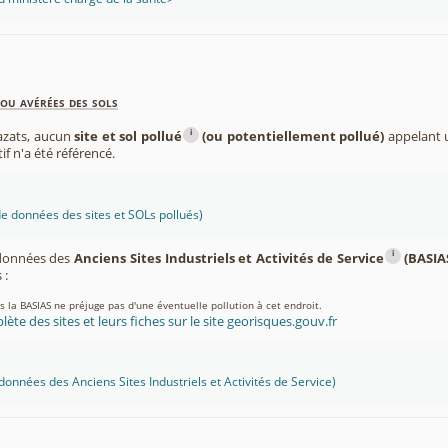
ou avérées des sols
i
azats, aucun
site et sol pollué
(ou potentiellement pollué)
appelant u
if n'a été référencé.
 données des sites et SOLs pollués)
i
 données des
Anciens Sites Industriels et Activités de Service
(BASIA
 :
ns la BASIAS ne préjuge pas d'une éventuelle pollution à cet endroit.
lète des sites et leurs fiches sur le site georisques.gouv.fr
onnées des Anciens Sites Industriels et Activités de Service)