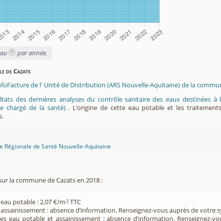
i
eau
par année.
le de Cazats
nfoFacture de l' Unité de DIstribution (ARS Nouvelle-Aquitaine) de la commu
ltats des dernières analyses du contrôle sanitaire des eaux destinées
e chargé de la santé)
. L’origine de cette eau potable et les traitement
s.
ce Régionale de Santé Nouvelle-Aquitaine
sur la commune de Cazats en 2018 :
 eau potable : 2,07 €/m
TTC
3
e assainissement : absence d’information. Renseignez-vous auprès de votre s
ces eau potable et assainissement : absence d’information. Renseignez-v