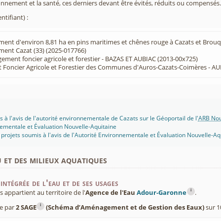
onnement et la santé, ces derniers devant être évités, réduits ou compensés.
ntifiant) :
ent d'environ 8,81 ha en pins maritimes et chênes rouge à Cazats et Brouq
ent Cazat (33) (2025-017766)
ment foncier agricole et forestier - BAZAS ET AUBIAC (2013-00x725)
oncier Agricole et Forestier des Communes d'Auros-Cazats-Coimères - AU
 à l'avis de l'autorité environnementale de Cazats sur le Géoportail de l'
ARB Nou
ementale et Évaluation Nouvelle-Aquitaine
projets soumis à l'avis de l'Autorité Environnementale et Évaluation Nouvelle-Aq
u et des milieux aquatiques
intégrée de l'eau et de ses usages
i
ppartient au territoire de l'
Agence de l'Eau
Adour-Garonne
.
i
ée par
2 SAGE
(Schéma d’Aménagement et de Gestion des Eaux)
sur 1