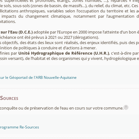
s superficielles et profondes, étangs, zones humides, …), réparties « inég
e sols, sous-sols (zones de bassin, de massifs…), du relief, du climat, etc. C
licitations anthropiques, variables selon l’occupation du territoire et les 
s impacts du changement climatique, notamment par l’augmentation d
pitations.
sur l’Eau (D.C.E.)
adoptée par l’Europe en 2000 impose l’atteinte d’un bon ét
’échéance ont été prévus à 2021 ou 2027 (dérogations).
s objectifs, des états des lieux sont réalisés, des enjeux identifiés, puis 
finition de politiques à conduire et d’actions à mener.
finies par
Unité Hydrographique de Référence (U.H.R.)
, c'est-à-dire p
sin versant), de l’habitat et des organismes qui y vivent, hydrogéologique 
sur le Géoportail de l'ARB Nouvelle-Aquitaine
-Sources
i
conquête ou de préservation de l’eau en cours sur votre commune.
 programme Re-Sources