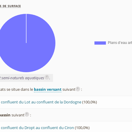
s de surface
i
et semi-naturels aquatiques
.
i
ts se situe dans le
bassin versant
suivant
:
 confluent du Lot au confluent de la Dordogne
(100,0%)
i
bassin
suivant
:
 confluent du Dropt au confluent du Ciron
(100,0%)