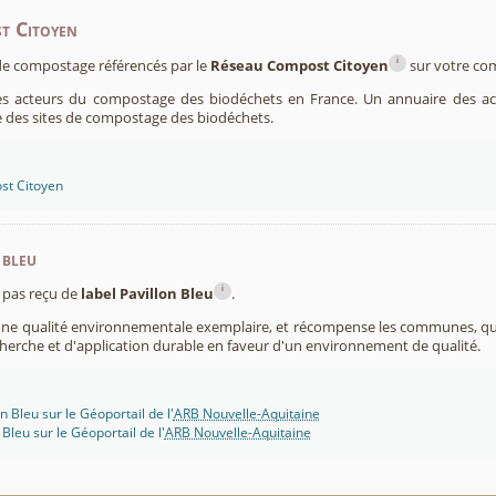
t Citoyen
i
s de compostage référencés par le
Réseau Compost Citoyen
sur votre c
es acteurs du compostage des biodéchets en France. Un annuaire des ac
 des sites de compostage des biodéchets.
st Citoyen
 bleu
i
pas reçu de
label Pavillon Bleu
.
 une qualité environnementale exemplaire, et récompense les communes, 
cherche et d'application durable en faveur d'un environnement de qualité.
n Bleu sur le Géoportail de l'
ARB Nouvelle-Aquitaine
 Bleu sur le Géoportail de l'
ARB Nouvelle-Aquitaine