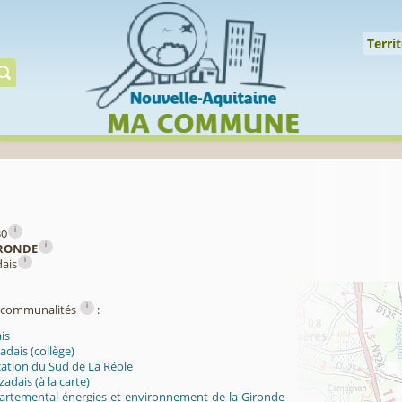
Cookies management panel
↑
Territoire
Mil
Territ
Gérer préserver restaur
i
30
i
RONDE
i
dais
i
ercommunalités
:
is
dais (collège)
ication du Sud de La Réole
dais (à la carte)
artemental énergies et environnement de la Gironde