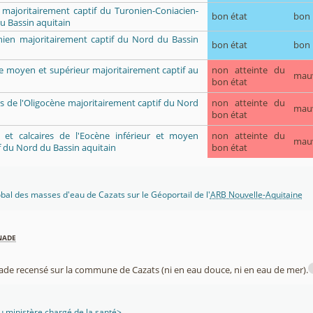
 majoritairement captif du Turonien-Coniacien-
bon état
bon
u Bassin aquitain
ien majoritairement captif du Nord du Bassin
bon état
bon
ue moyen et supérieur majoritairement captif au
non atteinte du
mau
bon état
uns de l'Oligocène majoritairement captif du Nord
non atteinte du
mau
bon état
ès et calcaires de l'Eocène inférieur et moyen
non atteinte du
mau
f du Nord du Bassin aquitain
bon état
lobal des masses d'eau de Cazats sur le Géoportail de l'
ARB Nouvelle-Aquitaine
nade
nade recensé sur la commune de Cazats (ni en eau douce, ni en eau de mer).
 ministère chargé de la santé>