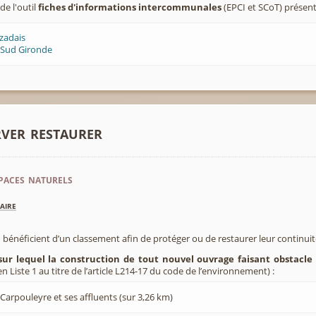
de l'outil
fiches d'informations intercommunales
(EPCI et SCoT) présen
zadais
 Sud Gironde
rver restaurer
paces naturels
aire
 bénéficient d’un classement afin de protéger ou de restaurer leur continui
sur lequel la construction de tout nouvel ouvrage faisant obstacle 
 Liste 1 au titre de l’article L214-17 du code de l’environnement) :
Carpouleyre et ses affluents (sur 3,26 km)