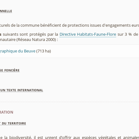
nnelle
aturels de la commune bénéficient de protections issues d'engagements eu
s
suivants sont protégés par la
Directive Habitats-Faune-Flore
sur 3 % de 
utaire (Réseau Natura 2000) :
raphique du Beuve
(713 ha)
se foncière
'un texte international
ration
 du territoire
e la biodiversité, il est urgent d’offrir aux espèces végétales et animale