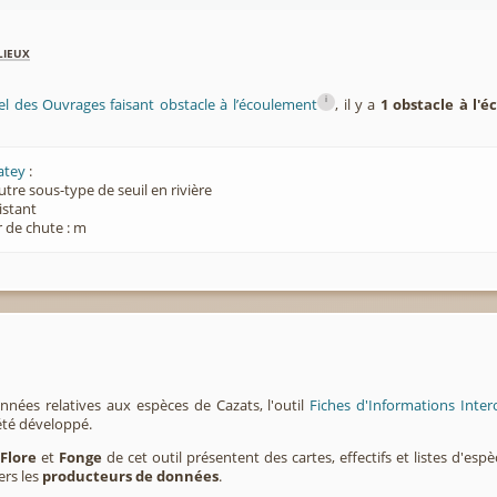
lieux
i
el des Ouvrages faisant obstacle à l’écoulement
, il y a
1 obstacle à l'
atey
:
utre sous-type de seuil en rivière
xistant
 de chute : m
nnées relatives aux espèces de Cazats, l'outil
Fiches d'Informations Inter
été développé.
,
Flore
et
Fonge
de cet outil présentent des cartes, effectifs et listes d'es
ers les
producteurs de données
.