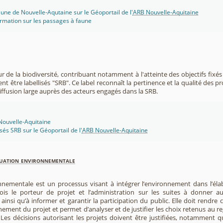
une de Nouvelle-Aqutaine sur le Géoportail de l'
ARB Nouvelle-Aquitaine
rmation sur les passages à faune
r de la biodiversité, contribuant notamment à l'atteinte des objectifs fixés
nt être labellisés "SRB". Ce label reconnaît la pertinence et la qualité des p
 diffusion large auprès des acteurs engagés dans la SRB.
 Nouvelle-Aquitaine
isés SRB sur le Géoportail de l'
ARB Nouvelle-Aquitaine
luation environnementale
nnementale est un processus visant à intégrer l’environnement dans l’élabo
 fois le porteur de projet et l’administration sur les suites à donner 
insi qu’à informer et garantir la participation du public. Elle doit rendre
nement du projet et permet d’analyser et de justifier les choix retenus au re
. Les décisions autorisant les projets doivent être justifiées, notamment q