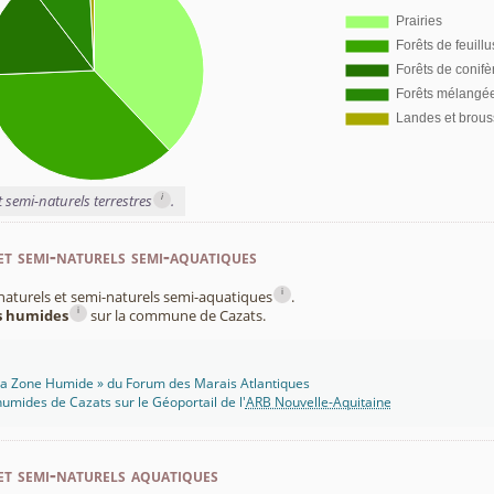
i
t semi-naturels terrestres
.
et semi-naturels semi-aquatiques
i
x naturels et semi-naturels semi-aquatiques
.
i
es humides
sur la commune de Cazats.
 Ma Zone Humide » du Forum des Marais Atlantiques
umides de Cazats sur le Géoportail de l'
ARB Nouvelle-Aquitaine
et semi-naturels aquatiques