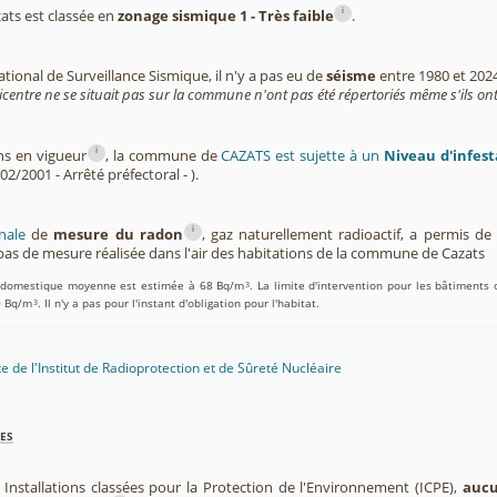
i
ts est classée en
zonage sismique 1 - Très faible
.
tional de Surveillance Sismique, il n'y a pas eu de
séisme
entre 1980 et 202
icentre ne se situait pas sur la commune n'ont pas été répertoriés même s'ils ont
i
ons en vigueur
, la commune de
CAZATS est sujette à un
Niveau d'infest
02/2001 - Arrêté préfectoral - ).
i
nale
de
mesure du radon
, gaz naturellement radioactif, a permis d
as de mesure réalisée dans l'air des habitations de la commune de Cazats
on domestique moyenne est estimée à 68 Bq/m
. La limite d'intervention pour les bâtiments 
3
0 Bq/m
. Il n'y a pas pour l'instant d'obligation pour l'habitat.
3
te de l'Institut de Radioprotection et de Sûreté Nucléaire
es
 Installations classées pour la Protection de l'Environnement (ICPE),
aucu