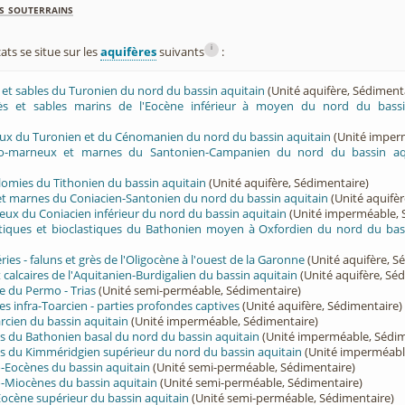
s souterrains
i
s se situe sur les
aquifères
suivants
:
ès et sables du Turonien du nord du bassin aquitain
(Unité aquifère, Sédiment
rès et sables marins de l'Eocène inférieur à moyen du nord du bassi
eux du Turonien et du Cénomanien du nord du bassin aquitain
(Unité imper
ayo-marneux et marnes du Santonien-Campanien du nord du bassin aq
olomies du Tithonien du bassin aquitain
(Unité aquifère, Sédimentaire)
 et marnes du Coniacien-Santonien du nord du bassin aquitain
(Unité aquifèr
eux du Coniacien inférieur du nord du bassin aquitain
(Unité imperméable, 
ritiques et bioclastiques du Bathonien moyen à Oxfordien du nord du bas
éries - faluns et grès de l'Oligocène à l'ouest de la Garonne
(Unité aquifère, S
t calcaires de l'Aquitanien-Burdigalien du bassin aquitain
(Unité aquifère, Sé
e du Permo - Trias
(Unité semi-perméable, Sédimentaire)
es infra-Toarcien - parties profondes captives
(Unité aquifère, Sédimentaire)
cien du bassin aquitain
(Unité imperméable, Sédimentaire)
s du Bathonien basal du nord du bassin aquitain
(Unité imperméable, Sédim
s du Kimméridgien supérieur du nord du bassin aquitain
(Unité imperméabl
-Eocènes du bassin aquitain
(Unité semi-perméable, Sédimentaire)
-Miocènes du bassin aquitain
(Unité semi-perméable, Sédimentaire)
Eocène supérieur du bassin aquitain
(Unité semi-perméable, Sédimentaire)