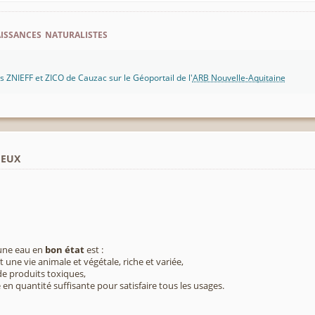
ssances naturalistes
 ZNIEFF et ZICO de Cauzac sur le Géoportail de l'
ARB Nouvelle-Aquitaine
ieux
 une eau en
bon état
est :
 une vie animale et végétale, riche et variée,
e produits toxiques,
 en quantité suffisante pour satisfaire tous les usages.