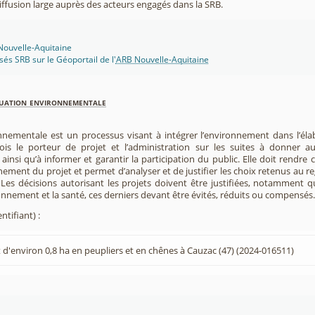
 diffusion large auprès des acteurs engagés dans la SRB.
 Nouvelle-Aquitaine
isés SRB sur le Géoportail de l'
ARB Nouvelle-Aquitaine
luation environnementale
nnementale est un processus visant à intégrer l’environnement dans l’élabo
 fois le porteur de projet et l’administration sur les suites à donner 
insi qu’à informer et garantir la participation du public. Elle doit rendre
nement du projet et permet d’analyser et de justifier les choix retenus au re
. Les décisions autorisant les projets doivent être justifiées, notamment q
onnement et la santé, ces derniers devant être évités, réduits ou compensés.
ntifiant) :
d'environ 0,8 ha en peupliers et en chênes à Cauzac (47) (2024-016511)