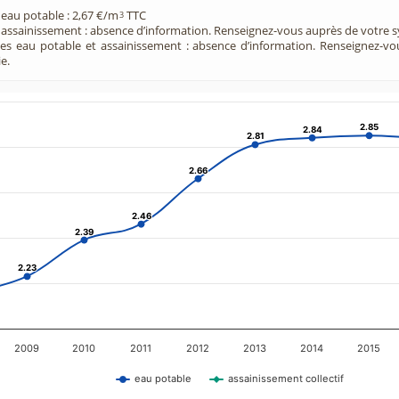
 eau potable : 2,67 €/m
TTC
3
e assainissement : absence d’information. Renseignez-vous auprès de votre s
ces eau potable et assainissement : absence d’information. Renseignez-v
e.
2.85
2.85
2.84
2.84
2.81
2.81
2.66
2.66
2.46
2.46
2.39
2.39
2.23
2.23
2009
2010
2011
2012
2013
2014
2015
eau potable
assainissement collectif