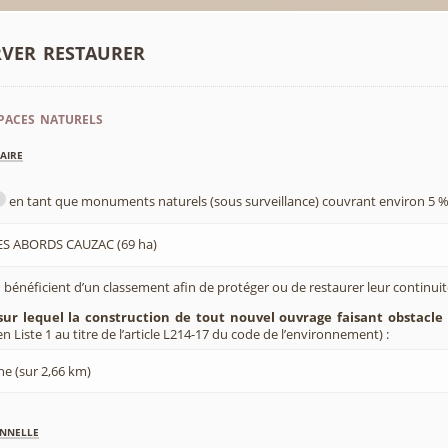
rver restaurer
paces naturels
aire
en tant que monuments naturels (sous surveillance) couvrant environ 5 %
ES ABORDS CAUZAC (69 ha)
 bénéficient d’un classement afin de protéger ou de restaurer leur continui
sur lequel la construction de tout nouvel ouvrage faisant obstacle 
 Liste 1 au titre de l’article L214-17 du code de l’environnement) :
ne (sur 2,66 km)
nnelle