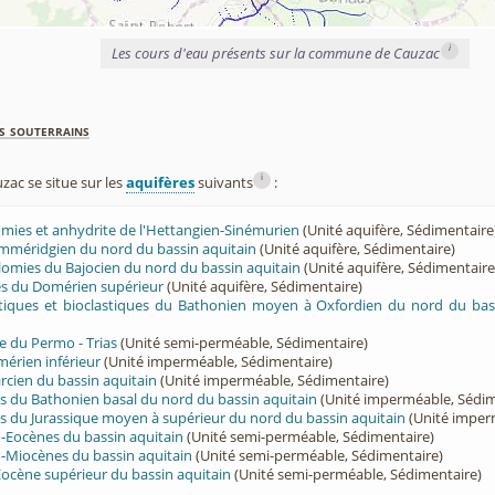
i
Les cours d'eau présents sur la commune de Cauzac
s souterrains
i
ac se situe sur les
aquifères
suivants
:
lomies et anhydrite de l'Hettangien-Sinémurien
(Unité aquifère, Sédimentaire
imméridgien du nord du bassin aquitain
(Unité aquifère, Sédimentaire)
olomies du Bajocien du nord du bassin aquitain
(Unité aquifère, Sédimentaire
rès du Domérien supérieur
(Unité aquifère, Sédimentaire)
ritiques et bioclastiques du Bathonien moyen à Oxfordien du nord du bas
e du Permo - Trias
(Unité semi-perméable, Sédimentaire)
érien inférieur
(Unité imperméable, Sédimentaire)
cien du bassin aquitain
(Unité imperméable, Sédimentaire)
s du Bathonien basal du nord du bassin aquitain
(Unité imperméable, Sédim
s du Jurassique moyen à supérieur du nord du bassin aquitain
(Unité imper
-Eocènes du bassin aquitain
(Unité semi-perméable, Sédimentaire)
-Miocènes du bassin aquitain
(Unité semi-perméable, Sédimentaire)
Eocène supérieur du bassin aquitain
(Unité semi-perméable, Sédimentaire)