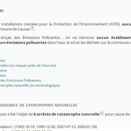
es
 Installations classées pour la Protection de l'Environnement (ICPE),
aucu
i
commune de Cauzac
.
Français des Émissions Polluantes , on ne retrouve
aucun établissem
urs émissions polluantes
dans l'eau, le sol et les déchets sur la commune 
uzac
aître les risques près de chez moi
ance
sées
 des Emissions Polluantes
strophe naturelle (ou technologique)
aissance de catastrophes naturelles
i
c a fait l'objet de
6 arrêtés de catastrophe naturelle
pour cause de 
dation : (1993-10-10, 1999-12-30, 2007-07-10, 2009-01-29)