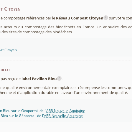
t Citoyen
i
s de compostage référencés par le
Réseau Compost Citoyen
sur votre c
es acteurs du compostage des biodéchets en France. Un annuaire des ac
 des sites de compostage des biodéchets.
st Citoyen
 bleu
i
pas reçu de
label Pavillon Bleu
.
 une qualité environnementale exemplaire, et récompense les communes, 
cherche et d'application durable en faveur d'un environnement de qualité.
n Bleu sur le Géoportail de l'
ARB Nouvelle-Aquitaine
 Bleu sur le Géoportail de l'
ARB Nouvelle-Aquitaine