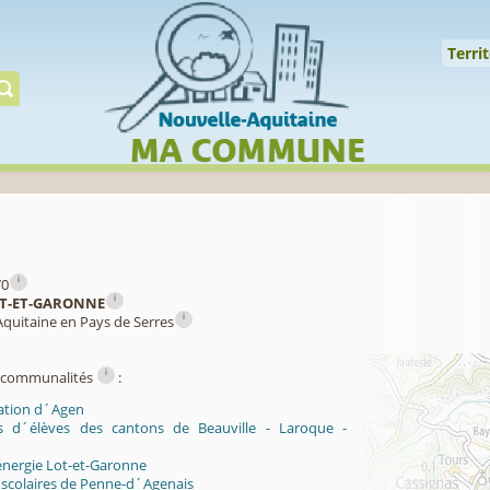
Cookies management panel
↑
Territoire
Mil
Territ
Gérer préserver restaur
i
70
i
T-ET-GARONNE
i
Aquitaine en Pays de Serres
i
ercommunalités
:
ation d´Agen
ts d´élèves des cantons de Beauville - Laroque -
énergie Lot-et-Garonne
 scolaires de Penne-d´Agenais