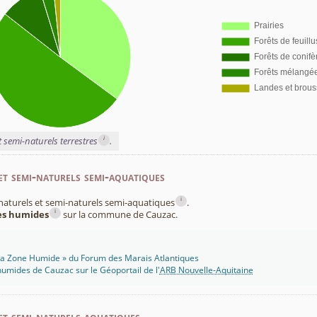
i
t semi-naturels terrestres
.
et semi-naturels semi-aquatiques
i
x naturels et semi-naturels semi-aquatiques
.
i
nes humides
sur la commune de Cauzac.
 Ma Zone Humide » du Forum des Marais Atlantiques
umides de Cauzac sur le Géoportail de l'
ARB Nouvelle-Aquitaine
et semi-naturels aquatiques