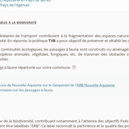
 d'Aquitaine en Pays de Serres
Pays de l'Agenais
les à la biodiversité
 linéaires de transport contribuent à la fragmentation des espaces natur
sité. En réponse, la politique
TVB
a pour objectif de préserver et rétablir les
s continuités écologiques, les passages à faune sont construits ou aménagés 
spèces animales, végétales, fongiques, etc. de traverser des obstacles c
vités.
i
sage à faune répertorié sur votre commune.
une de Nouvelle-Aqutaine sur le Géoportail de l'
ARB Nouvelle-Aquitaine
rmation sur les passages à faune
r de la biodiversité, contribuant notamment à l'atteinte des objectifs fixés
nt être labellisés "SRB". Ce label reconnaît la pertinence et la qualité des p