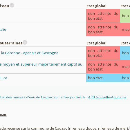
i
d'eau
Etat global
Etat
non atteinte du
bon
bon état
non atteinte du
alie
mau
bon état
i
souterraines
Etat global
Etat 
non atteinte du
 la Garonne - Agenais et Gascogne
bon
bon état
ue moyen et supérieur majoritairement captif au
non atteinte du
mau
bon état
 Lot
bon état
bon
lobal des masses d'eau de Cauzac sur le Géoportail de l'
ARB Nouvelle-Aquitaine
nade
nade recensé sur la commune de Cauzac (ni en eau douce, ni en eau de mer).