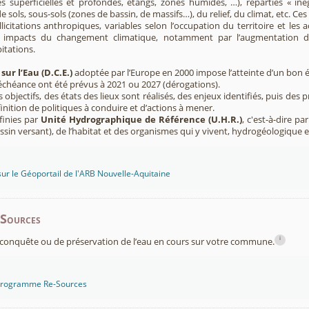
s superficielles et profondes, étangs, zones humides, …), réparties « inég
e sols, sous-sols (zones de bassin, de massifs…), du relief, du climat, etc. C
licitations anthropiques, variables selon l’occupation du territoire et les 
s impacts du changement climatique, notamment par l’augmentation d
pitations.
sur l’Eau (D.C.E.)
adoptée par l’Europe en 2000 impose l’atteinte d’un bon ét
’échéance ont été prévus à 2021 ou 2027 (dérogations).
s objectifs, des états des lieux sont réalisés, des enjeux identifiés, puis 
finition de politiques à conduire et d’actions à mener.
finies par
Unité Hydrographique de Référence (U.H.R.)
, c'est-à-dire p
sin versant), de l’habitat et des organismes qui y vivent, hydrogéologique 
sur le Géoportail de l'ARB Nouvelle-Aquitaine
-Sources
i
conquête ou de préservation de l’eau en cours sur votre commune.
 programme Re-Sources