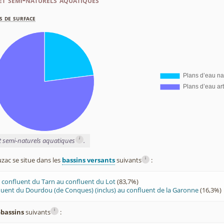
s de surface
i
et semi-naturels aquatiques
.
i
ac se situe dans les
bassins versants
suivants
:
confluent du Tarn au confluent du Lot
(83,7%)
luent du Dourdou (de Conques) (inclus) au confluent de la Garonne
(16,3%)
i
-bassins
suivants
: