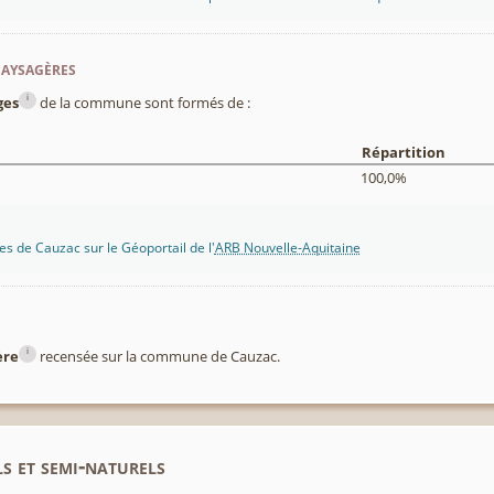
paysagères
i
ges
de la commune sont formés de :
Répartition
100,0%
s de Cauzac sur le Géoportail de l'
ARB Nouvelle-Aquitaine
i
ère
recensée sur la commune de Cauzac.
s et semi-naturels