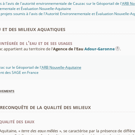
s à l'avis de l'autorité environnementale de Cauzac sur le Géoportail de l'
ARB Nou
ementale et Évaluation Nouvelle-Aquitaine
projets soumis à l'avis de l'Autorité Environnementale et Évaluation Nouvelle-Aq
u et des milieux aquatiques
intégrée de l'eau et de ses usages
i
appartient au territoire de l'
Agence de l'Eau
Adour-Garonne
.
c sur le Géoportail de l'
ARB Nouvelle-Aquitaine
ent des SAGE en France
èvements
econquête de la qualité des milieux
qualité des eaux
Aquitaine, «
terre des eaux mêlées
», se caractérise par la présence de diffé