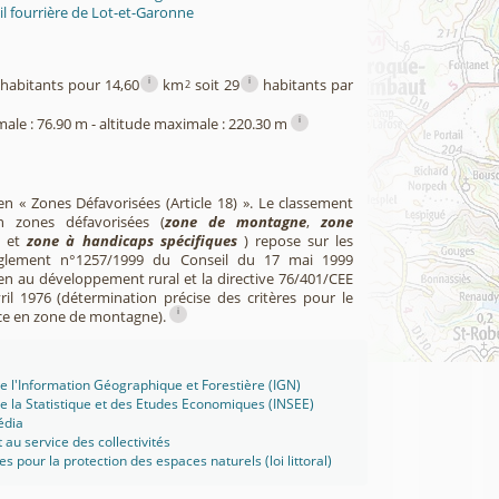
l fourrière de Lot-et-Garonne
i
i
habitants pour 14,60
km
soit 29
habitants par
2
i
male : 76.90 m - altitude maximale : 220.30 m
en « Zones Défavorisées (Article 18) ». Le classement
zones défavorisées (
zone de montagne
,
zone
et
zone à handicaps spécifiques
) repose sur les
èglement n°1257/1999 du Conseil du 17 mai 1999
en au développement rural et la directive 76/401/CEE
il 1976 (détermination précise des critères pour le
i
ce en zone de montagne).
 de l'Information Géographique et Forestière (IGN)
 de la Statistique et des Etudes Economiques (INSEE)
édia
t au service des collectivités
ues pour la protection des espaces naturels (loi littoral)