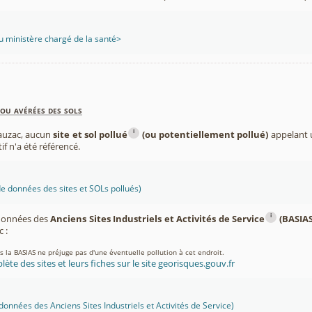
 ministère chargé de la santé>
ou avérées des sols
i
auzac, aucun
site et sol pollué
(ou potentiellement pollué)
appelant u
if n'a été référencé.
 données des sites et SOLs pollués)
i
 données des
Anciens Sites Industriels et Activités de Service
(BASIAS
 :
ns la BASIAS ne préjuge pas d'une éventuelle pollution à cet endroit.
lète des sites et leurs fiches sur le site georisques.gouv.fr
onnées des Anciens Sites Industriels et Activités de Service)