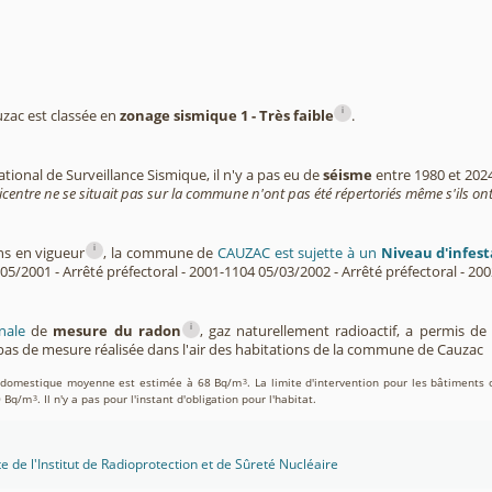
i
ac est classée en
zonage sismique 1 - Très faible
.
tional de Surveillance Sismique, il n'y a pas eu de
séisme
entre 1980 et 202
icentre ne se situait pas sur la commune n'ont pas été répertoriés même s'ils ont
i
ns en vigueur
, la commune de
CAUZAC est sujette à un
Niveau d'infest
/05/2001 - Arrêté préfectoral - 2001-1104 05/03/2002 - Arrêté préfectoral - 200
i
nale
de
mesure du radon
, gaz naturellement radioactif, a permis d
as de mesure réalisée dans l'air des habitations de la commune de Cauzac
on domestique moyenne est estimée à 68 Bq/m
. La limite d'intervention pour les bâtiments 
3
0 Bq/m
. Il n'y a pas pour l'instant d'obligation pour l'habitat.
3
te de l'Institut de Radioprotection et de Sûreté Nucléaire