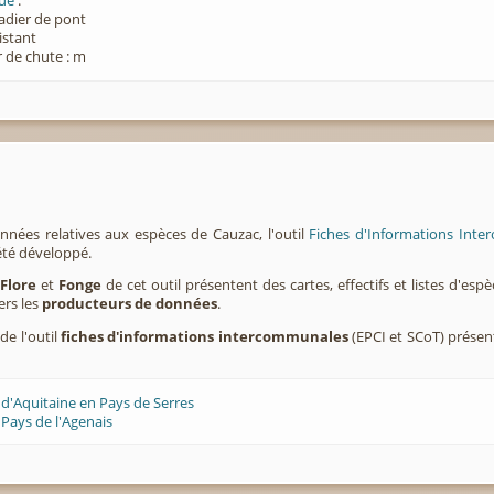
que
:
Radier de pont
xistant
 de chute : m
nnées relatives aux espèces de Cauzac, l'outil
Fiches d'Informations Inte
été développé.
,
Flore
et
Fonge
de cet outil présentent des cartes, effectifs et listes d'es
ers les
producteurs de données
.
de l'outil
fiches d'informations intercommunales
(EPCI et SCoT) prése
 d'Aquitaine en Pays de Serres
Pays de l'Agenais