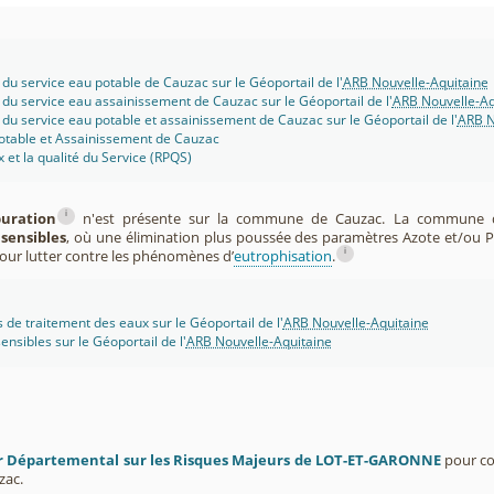
 du service eau potable de Cauzac sur le Géoportail de l'
ARB Nouvelle-Aquitaine
 du service eau assainissement de Cauzac sur le Géoportail de l'
ARB Nouvelle-Aq
 du service eau potable et assainissement de Cauzac sur le Géoportail de l'
ARB N
potable et Assainissement de Cauzac
x et la qualité du Service (RPQS)
i
puration
n'est présente sur la commune de Cauzac. La commune d
sensibles
, où une élimination plus poussée des paramètres Azote et/ou 
i
pour lutter contre les phénomènes d’
eutrophisation
.
s de traitement des eaux sur le Géoportail de l'
ARB Nouvelle-Aquitaine
ensibles sur le Géoportail de l'
ARB Nouvelle-Aquitaine
r Départemental sur les Risques Majeurs de LOT-ET-GARONNE
pour co
zac.