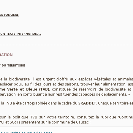
se foncière
'un texte international
ration
 du territoire
e la biodiversité, il est urgent d’offrir aux espèces végétales et animale
placer pour, au fil des jours et des saisons, trouver leur alimentation, as
me Verte et Bleue (TVB)
, constituée de réservoirs de biodiversité et
éservation, en contribuant à leur restituer des capacités de déplacements. »
e, la TVB a été cartographiée dans le cadre du
SRADDET
. Chaque territoire e
ur la politique TVB sur votre territoire, consultez la rubrique 'Contin
CI et SCoT) présentent sur la commune de Cauzac :