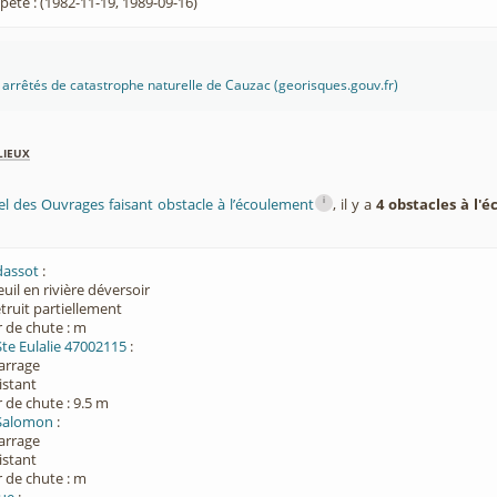
ête : (1982-11-19, 1989-09-16)
es arrêtés de catastrophe naturelle de Cauzac (georisques.gouv.fr)
lieux
i
el des Ouvrages faisant obstacle à l’écoulement
, il y a
4 obstacles à l'
dassot
:
euil en rivière déversoir
étruit partiellement
 de chute : m
Ste Eulalie 47002115
:
Barrage
xistant
 de chute : 9.5 m
 Salomon
:
Barrage
xistant
 de chute : m