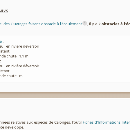
lieux
i
el des Ouvrages faisant obstacle à l’écoulement
, il y a
2 obstacles à l'
e
:
euil en rivière déversoir
xistant
 de chute : 1.1 m
:
euil en rivière déversoir
xistant
 de chute : m
nnées relatives aux espèces de Calonges, l'outil
Fiches d'Informations Inte
été développé.