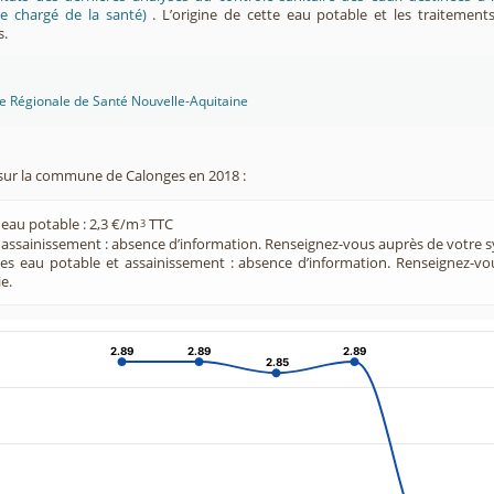
e chargé de la santé)
. L’origine de cette eau potable et les traitement
s.
ce Régionale de Santé Nouvelle-Aquitaine
sur la commune de Calonges en 2018 :
 eau potable : 2,3 €/m
TTC
3
e assainissement : absence d’information. Renseignez-vous auprès de votre s
ces eau potable et assainissement : absence d’information. Renseignez-v
e.
2.89
2.89
2.89
2.89
2.89
2.89
2.85
2.85