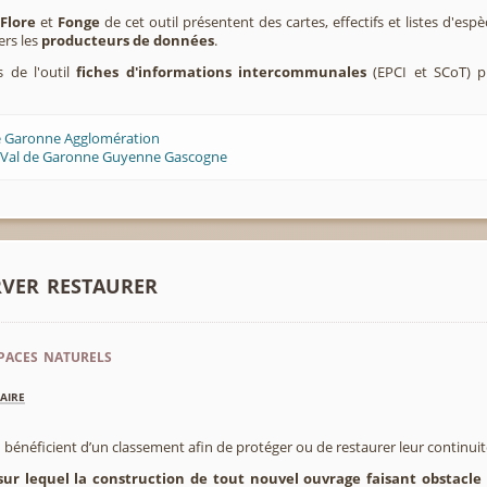
,
Flore
et
Fonge
de cet outil présentent des cartes, effectifs et listes d'es
ers les
producteurs de données
.
s de l'outil
fiches d'informations intercommunales
(EPCI et SCoT) p
de Garonne Agglomération
 Val de Garonne Guyenne Gascogne
rver restaurer
paces naturels
aire
 bénéficient d’un classement afin de protéger ou de restaurer leur continui
sur lequel la construction de tout nouvel ouvrage faisant obstacle 