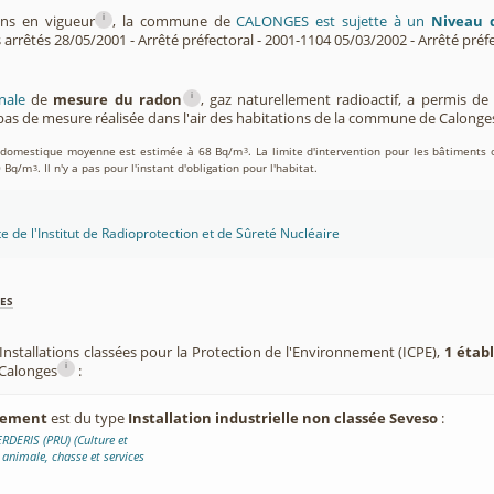
i
ons en vigueur
, la commune de
CALONGES est sujette à un
Niveau d
s arrêtés 28/05/2001 - Arrêté préfectoral - 2001-1104 05/03/2002 - Arrêté préfe
i
nale
de
mesure du radon
, gaz naturellement radioactif, a permis d
as de mesure réalisée dans l'air des habitations de la commune de Calonge
on domestique moyenne est estimée à 68 Bq/m
. La limite d'intervention pour les bâtiments 
3
0 Bq/m
. Il n'y a pas pour l'instant d'obligation pour l'habitat.
3
te de l'Institut de Radioprotection et de Sûreté Nucléaire
es
Installations classées pour la Protection de l'Environnement (ICPE),
1 étab
i
Calonges
:
ssement
est du type
Installation industrielle non classée Seveso
:
RDERIS (PRU) (Culture et
 animale, chasse et services