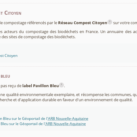
t Citoyen
i
s de compostage référencés par le
Réseau Compost Citoyen
sur votre c
es acteurs du compostage des biodéchets en France. Un annuaire des ac
 des sites de compostage des biodéchets.
st Citoyen
 bleu
i
pas reçu de
label Pavillon Bleu
.
 une qualité environnementale exemplaire, et récompense les communes, 
cherche et d'application durable en faveur d'un environnement de qualité.
n Bleu sur le Géoportail de l'
ARB Nouvelle-Aquitaine
 Bleu sur le Géoportail de l'
ARB Nouvelle-Aquitaine