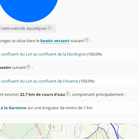
i
et semi-naturels aquatiques
.
i
nges se situe dans le
bassin versant
suivant
:
 confluent du Lot au confluent de la Dordogne
(100,0%)
i
bassin
suivant
:
confluent du Lot au confluent de l'Avance
(100,0%)
i
nt environ
22,7 km de cours d'eau
, comprenant principalement :
 à la Garonne
sur une longueur de moins de 1 km