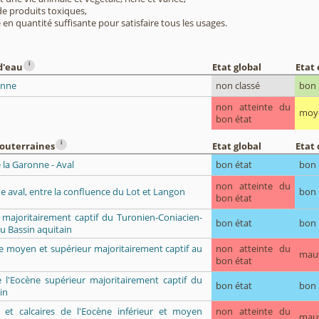
e produits toxiques,
 en quantité suffisante pour satisfaire tous les usages.
i
d'eau
Etat global
Etat
onne
non classé
bon
non atteinte du
moy
bon état
i
souterraines
Etat global
Etat 
 la Garonne - Aval
bon état
bon
non atteinte du
e aval, entre la confluence du Lot et Langon
bon
bon état
 majoritairement captif du Turonien-Coniacien-
bon état
bon
u Bassin aquitain
ue moyen et supérieur majoritairement captif au
non atteinte du
mau
bon état
e l'Eocène supérieur majoritairement captif du
bon état
bon
in
ès et calcaires de l'Eocène inférieur et moyen
non atteinte du
mau