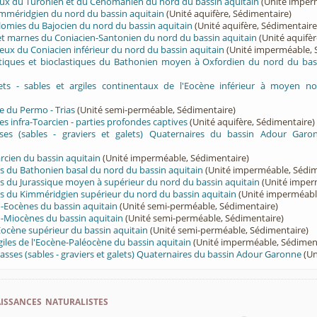
eux du Turonien et du Cénomanien du nord du bassin aquitain
(Unité imper
imméridgien du nord du bassin aquitain
(Unité aquifère, Sédimentaire)
olomies du Bajocien du nord du bassin aquitain
(Unité aquifère, Sédimentaire
 et marnes du Coniacien-Santonien du nord du bassin aquitain
(Unité aquifèr
eux du Coniacien inférieur du nord du bassin aquitain
(Unité imperméable, 
ritiques et bioclastiques du Bathonien moyen à Oxfordien du nord du bas
lets - sables et argiles continentaux de l'Eocène inférieur à moyen no
e du Permo - Trias
(Unité semi-perméable, Sédimentaire)
es infra-Toarcien - parties profondes captives
(Unité aquifère, Sédimentaire)
ses (sables - graviers et galets) Quaternaires du bassin Adour Garo
cien du bassin aquitain
(Unité imperméable, Sédimentaire)
s du Bathonien basal du nord du bassin aquitain
(Unité imperméable, Sédim
s du Jurassique moyen à supérieur du nord du bassin aquitain
(Unité imper
s du Kimméridgien supérieur du nord du bassin aquitain
(Unité imperméabl
-Eocènes du bassin aquitain
(Unité semi-perméable, Sédimentaire)
-Miocènes du bassin aquitain
(Unité semi-perméable, Sédimentaire)
Eocène supérieur du bassin aquitain
(Unité semi-perméable, Sédimentaire)
giles de l'Eocène-Paléocène du bassin aquitain
(Unité imperméable, Sédimen
sses (sables - graviers et galets) Quaternaires du bassin Adour Garonne
(Un
ssances naturalistes