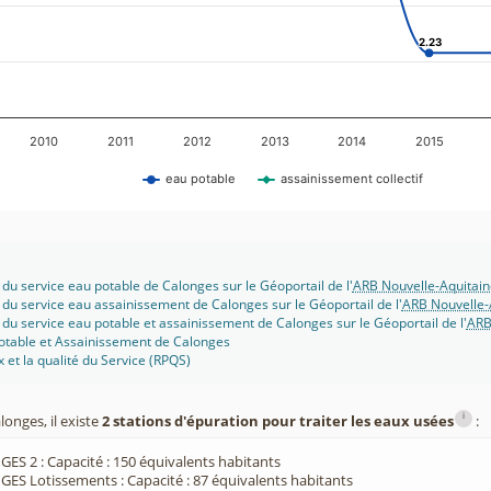
2.23
2.23
2010
2011
2012
2013
2014
2015
eau potable
assainissement collectif
 du service eau potable de Calonges sur le Géoportail de l'
ARB Nouvelle-Aquitain
 du service eau assainissement de Calonges sur le Géoportail de l'
ARB Nouvelle-
 du service eau potable et assainissement de Calonges sur le Géoportail de l'
ARB
potable et Assainissement de Calonges
x et la qualité du Service (RPQS)
i
onges, il existe
2 stations d'épuration pour traiter les eaux usées
:
ES 2 : Capacité : 150 équivalents habitants
ES Lotissements : Capacité : 87 équivalents habitants