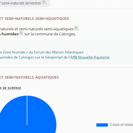
i
t semi-naturels terrestres
.
et semi-naturels semi-aquatiques
i
x naturels et semi-naturels semi-aquatiques
.
i
es humides
sur la commune de Calonges.
 Ma Zone Humide » du Forum des Marais Atlantiques
umides de Calonges sur le Géoportail de l'
ARB Nouvelle-Aquitaine
et semi-naturels aquatiques
s de surface