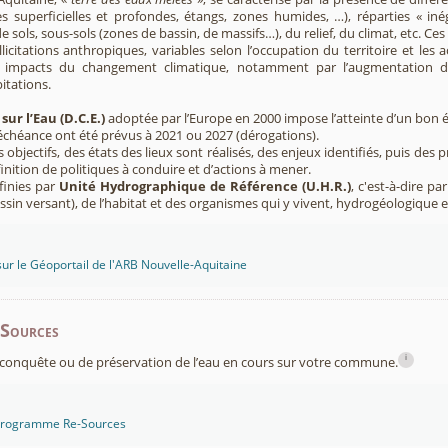
s superficielles et profondes, étangs, zones humides, …), réparties « inég
e sols, sous-sols (zones de bassin, de massifs…), du relief, du climat, etc. C
licitations anthropiques, variables selon l’occupation du territoire et les 
s impacts du changement climatique, notamment par l’augmentation d
pitations.
sur l’Eau (D.C.E.)
adoptée par l’Europe en 2000 impose l’atteinte d’un bon ét
’échéance ont été prévus à 2021 ou 2027 (dérogations).
s objectifs, des états des lieux sont réalisés, des enjeux identifiés, puis 
finition de politiques à conduire et d’actions à mener.
finies par
Unité Hydrographique de Référence (U.H.R.)
, c'est-à-dire p
sin versant), de l’habitat et des organismes qui y vivent, hydrogéologique 
sur le Géoportail de l'ARB Nouvelle-Aquitaine
-Sources
i
conquête ou de préservation de l’eau en cours sur votre commune.
 programme Re-Sources