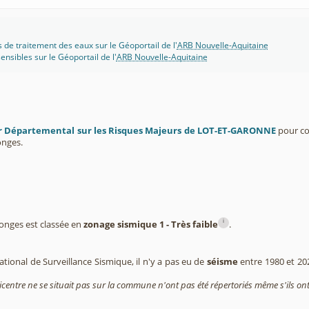
s de traitement des eaux sur le Géoportail de l'
ARB Nouvelle-Aquitaine
ensibles sur le Géoportail de l'
ARB Nouvelle-Aquitaine
r Départemental sur les Risques Majeurs de LOT-ET-GARONNE
pour co
nges.
i
nges est classée en
zonage sismique 1 - Très faible
.
tional de Surveillance Sismique, il n'y a pas eu de
séisme
entre 1980 et 2
icentre ne se situait pas sur la commune n'ont pas été répertoriés même s'ils ont