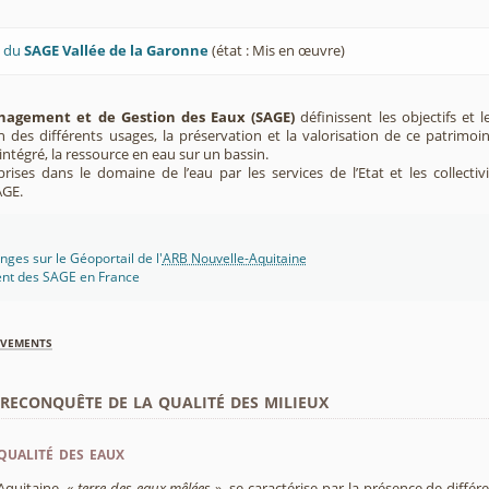
U du
SAGE Vallée de la Garonne
(état : Mis en œuvre)
agement et de Gestion des Eaux (SAGE)
définissent les objectifs et l
ion des différents usages, la préservation et la valorisation de ce patrimoi
ntégré, la ressource en eau sur un bassin.
rises dans le domaine de l’eau par les services de l’Etat et les collectiv
AGE.
ges sur le Géoportail de l'
ARB Nouvelle-Aquitaine
ent des SAGE en France
èvements
econquête de la qualité des milieux
qualité des eaux
Aquitaine, «
terre des eaux mêlées
», se caractérise par la présence de diffé