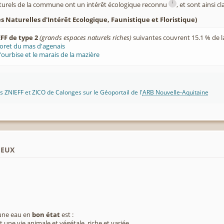
i
turels de la commune ont un intérêt écologique reconnu
, et sont ainsi c
 Naturelles d'Intérêt Ecologique, Faunistique et Floristique)
FF de type 2
(grands espaces naturels riches)
suivantes couvrent 15.1 % de 
oret du mas d'agenais
'ourbise et le marais de la mazière
 ZNIEFF et ZICO de Calonges sur le Géoportail de l'
ARB Nouvelle-Aquitaine
ieux
 une eau en
bon état
est :
 une vie animale et végétale, riche et variée,