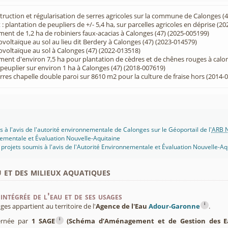
truction et régularisation de serres agricoles sur la commune de Calonges (
 plantation de peupliers de +/- 5,4 ha, sur parcelles agricoles en déprise (2
ent de 1,2 ha de robiniers faux-acacias à Calonges (47) (2025-005199)
voltaïque au sol au lieu dit Berdery à Calonges (47) (2023-014579)
voltaïque au sol à Calonges (47) (2022-013518)
ent d'environ 7,5 ha pour plantation de cèdres et de chênes rouges à calo
euplier sur environ 1 ha à Calonges (47) (2018-007619)
rres chapelle double paroi sur 8610 m2 pour la culture de fraise hors (2014-
s à l'avis de l'autorité environnementale de Calonges sur le Géoportail de l'
ARB N
ementale et Évaluation Nouvelle-Aquitaine
projets soumis à l'avis de l'Autorité Environnementale et Évaluation Nouvelle-Aq
u et des milieux aquatiques
intégrée de l'eau et de ses usages
i
s appartient au territoire de l'
Agence de l'Eau
Adour-Garonne
.
i
ernée par
1 SAGE
(Schéma d’Aménagement et de Gestion des E