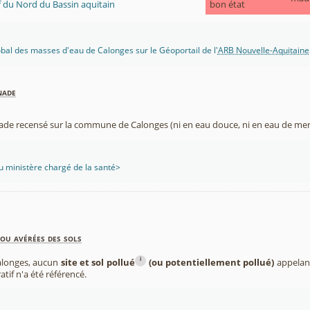
f du Nord du Bassin aquitain
bon état
lobal des masses d'eau de Calonges sur le Géoportail de l'
ARB Nouvelle-Aquitaine
nade
nade recensé sur la commune de Calonges (ni en eau douce, ni en eau de mer
 ministère chargé de la santé>
ou avérées des sols
i
alonges, aucun
site et sol pollué
(ou potentiellement pollué)
appelant
atif n'a été référencé.