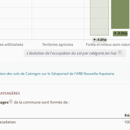
i
L'évolution de l'occupation du sol par catégorie (en ha)
.
tion des sols de Calonges sur le Géoportail de l'ARB Nouvelle-Aquitaine
paysagères
i
ages
de la commune sont formés de :
Ré
azadaises
10