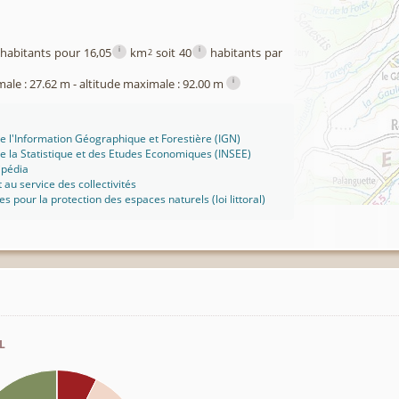
i
i
habitants pour 16,05
km
soit 40
habitants par
2
i
male : 27.62 m - altitude maximale : 92.00 m
 de l'Information Géographique et Forestière (IGN)
 de la Statistique et des Etudes Economiques (INSEE)
ipédia
t au service des collectivités
ues pour la protection des espaces naturels (loi littoral)
l