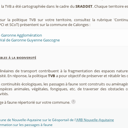
e, la TVB a été cartographiée dans le cadre du
SRADDET
. Chaque territoire e
ur la politique TVB sur votre territoire, consultez la rubrique 'Contin
CI et SCoT) présentent sur la commune de Calonges :
de Garonne Agglomération
 Val de Garonne Guyenne Gascogne
les à la biodiversité
 linéaires de transport contribuent à la fragmentation des espaces natur
sité. En réponse, la politique
TVB
a pour objectif de préserver et rétablir les
s continuités écologiques, les passages à faune sont construits ou aménagés 
spèces animales, végétales, fongiques, etc. de traverser des obstacles c
vités.
i
sage à faune répertorié sur votre commune.
une de Nouvelle-Aqutaine sur le Géoportail de l'
ARB Nouvelle-Aquitaine
rmation sur les passages à faune