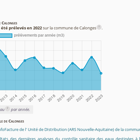
e Calonges
i
 été prélevés en 2022
sur la commune de Calonges
.
i
eau
par année.
ble de Calonges
InfoFacture de l' Unité de DIstribution (ARS Nouvelle-Aquitaine) de la comm
ltats des dernières analyses du contrôle sanitaire des eaux destinées