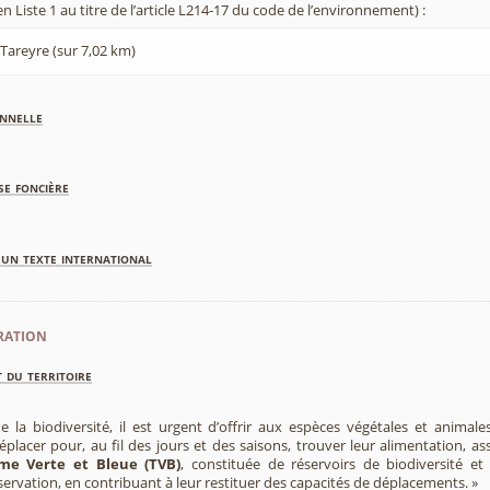
 Liste 1 au titre de l’article L214-17 du code de l’environnement) :
 Tareyre (sur 7,02 km)
nnelle
se foncière
'un texte international
ration
 du territoire
e la biodiversité, il est urgent d’offrir aux espèces végétales et animale
placer pour, au fil des jours et des saisons, trouver leur alimentation, as
me Verte et Bleue (TVB)
, constituée de réservoirs de biodiversité et
éservation, en contribuant à leur restituer des capacités de déplacements. »