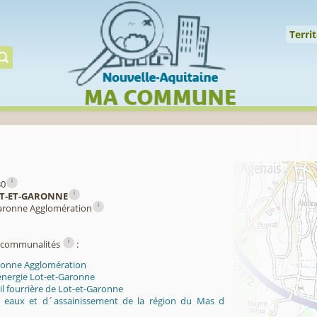
Cookies management panel
↑
Territoire
Mil
Territ
Gérer préserver restaur
i
30
i
T-ET-GARONNE
i
Garonne Agglomération
i
ercommunalités
:
ronne Agglomération
énergie Lot-et-Garonne
l fourrière de Lot-et-Garonne
s eaux et d´assainissement de la région du Mas d