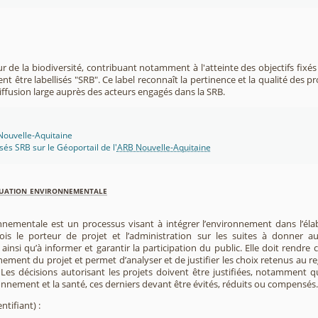
r de la biodiversité, contribuant notamment à l'atteinte des objectifs fixés
nt être labellisés "SRB". Ce label reconnaît la pertinence et la qualité des p
 diffusion large auprès des acteurs engagés dans la SRB.
 Nouvelle-Aquitaine
isés SRB sur le Géoportail de l'
ARB Nouvelle-Aquitaine
luation environnementale
nnementale est un processus visant à intégrer l’environnement dans l’élabo
 fois le porteur de projet et l’administration sur les suites à donner 
insi qu’à informer et garantir la participation du public. Elle doit rendre
nement du projet et permet d’analyser et de justifier les choix retenus au re
. Les décisions autorisant les projets doivent être justifiées, notamment q
onnement et la santé, ces derniers devant être évités, réduits ou compensés.
ntifiant) :