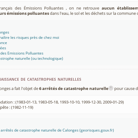
Français des Émissions Polluantes , on ne retrouve
aucun établissem
urs émissions polluantes
dans l'eau, le sol et les déchets sur la commune 
longes
aître les risques près de chez moi
ance
sées
 des Emissions Polluantes
strophe naturelle (ou technologique)
aissance de catastrophes naturelles
i
ges a fait l'objet de
6 arrêtés de catastrophe naturelle
pour cause d
dation : (1983-01-13, 1983-05-18, 1993-10-10, 1999-12-30, 2009-01-29)
ête : (1982-11-19)
es arrêtés de catastrophe naturelle de Calonges (georisques.gouv.fr)