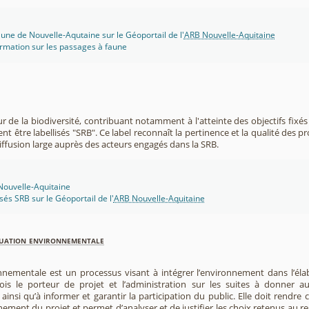
une de Nouvelle-Aqutaine sur le Géoportail de l'
ARB Nouvelle-Aquitaine
rmation sur les passages à faune
r de la biodiversité, contribuant notamment à l'atteinte des objectifs fixés
nt être labellisés "SRB". Ce label reconnaît la pertinence et la qualité des p
 diffusion large auprès des acteurs engagés dans la SRB.
 Nouvelle-Aquitaine
isés SRB sur le Géoportail de l'
ARB Nouvelle-Aquitaine
luation environnementale
nnementale est un processus visant à intégrer l’environnement dans l’élabo
 fois le porteur de projet et l’administration sur les suites à donner 
insi qu’à informer et garantir la participation du public. Elle doit rendre
nement du projet et permet d’analyser et de justifier les choix retenus au re