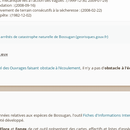
 mécanique liés à l'action des vagues : (1999-12-30, 2009-01-29)
dation : (2008-09-16)
ement de terrain consécutifs à la sécheresse : (2008-02-22)
ête : (1982-12-02)
es arrêtés de catastrophe naturelle de Bossugan (georisques.gouv.fr)
lieux
el des Ouvrages faisant obstacle à l’écoulement
, il n'y a pas d'
obstacle à l
nnées relatives aux espèces de Bossugan, l'outil
Fiches d'Informations Inte
été développé.
,
Flore
et
Fonge
de cet outil présentent des cartes, effectifs et listes d'es