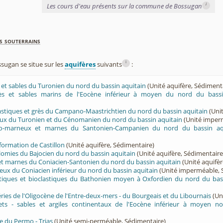
i
Les cours d'eau présents sur la commune de Bossugan
s souterrains
i
ugan se situe sur les
aquifères
suivants
:
ès et sables du Turonien du nord du bassin aquitain
(Unité aquifère, Sédiment
rès et sables marins de l'Eocène inférieur à moyen du nord du bassi
lastiques et grès du Campano-Maastrichtien du nord du bassin aquitain
(Unit
eux du Turonien et du Cénomanien du nord du bassin aquitain
(Unité imper
ayo-marneux et marnes du Santonien-Campanien du nord du bassin aq
 formation de Castillon
(Unité aquifère, Sédimentaire)
olomies du Bajocien du nord du bassin aquitain
(Unité aquifère, Sédimentaire
 et marnes du Coniacien-Santonien du nord du bassin aquitain
(Unité aquifèr
eux du Coniacien inférieur du nord du bassin aquitain
(Unité imperméable, 
ritiques et bioclastiques du Bathonien moyen à Oxfordien du nord du bas
éries de l'Oligocène de l'Entre-deux-mers - du Bourgeais et du Libournais
(Un
lets - sables et argiles continentaux de l'Eocène inférieur à moyen no
e du Permo - Trias
(Unité semi-perméable, Sédimentaire)