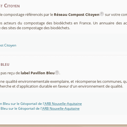
t Citoyen
i
s de compostage référencés par le
Réseau Compost Citoyen
sur votre c
es acteurs du compostage des biodéchets en France. Un annuaire des ac
 des sites de compostage des biodéchets.
st Citoyen
 bleu
i
pas reçu de
label Pavillon Bleu
.
 une qualité environnementale exemplaire, et récompense les communes, 
cherche et d'application durable en faveur d'un environnement de qualité.
n Bleu sur le Géoportail de l'
ARB Nouvelle-Aquitaine
 Bleu sur le Géoportail de l'
ARB Nouvelle-Aquitaine