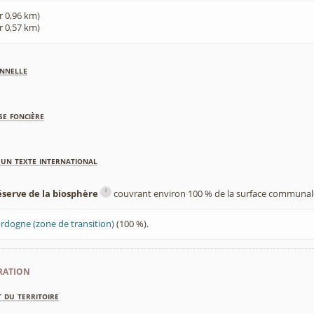
r 0,96 km)
r 0,57 km)
nnelle
se foncière
'un texte international
i
éserve de la biosphère
couvrant environ 100 % de la surface communale
ordogne (zone de transition)
(100 %).
ration
 du territoire