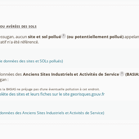
ou avérées des sols
i
ossugan, aucun
site et sol pollué
(ou potentiellement pollué)
appelant
atif n'a été référencé.
 données des sites et SOLs pollués)
i
 données des
Anciens Sites Industriels et Activités de Service
(BASIA
an :
ns la BASIAS ne préjuge pas d'une éventuelle pollution à cet endroit.
lète des sites et leurs fiches sur le site georisques.gouv.fr
onnées des Anciens Sites Industriels et Activités de Service)