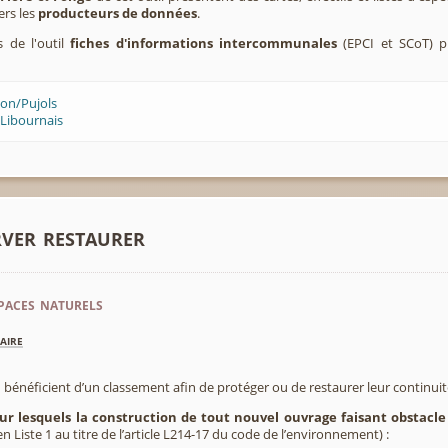
ers les
producteurs de données
.
s de l'outil
fiches d'informations intercommunales
(EPCI et SCoT) p
lon/Pujols
 Libournais
rver restaurer
paces naturels
aire
 bénéficient d’un classement afin de protéger ou de restaurer leur continui
sur lesquels la construction de tout nouvel ouvrage faisant obstacle
 Liste 1 au titre de l’article L214-17 du code de l’environnement) :