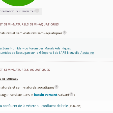
i
t semi-naturels terrestres
.
et semi-naturels semi-aquatiques
i
x naturels et semi-naturels semi-aquatiques
.
 Ma Zone Humide » du Forum des Marais Atlantiques
umides de Bossugan sur le Géoportail de l'
ARB Nouvelle-Aquitaine
et semi-naturels aquatiques
s de surface
i
x naturels et semi-naturels aquatiques
.
i
ugan se situe dans le
bassin versant
suivant
:
 confluent de la Vézère au confluent de l'Isle
(100,0%)