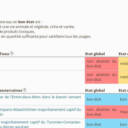
 une eau en
bon état
est :
 une vie animale et végétale, riche et variée,
e produits toxiques,
 en quantité suffisante pour satisfaire tous les usages.
i
d'eau
Etat global
Etat
non atteinte du
méd
bon état
non atteinte du
méd
bon état
i
souterraines
Etat global
Etat 
ène de l'Entre-deux-Mers dans le bassin versant
bon état
bon
Campano-Maastrichtien majoritairement captif du
non atteinte du
mau
in
bon état
 majoritairement captif du Turonien-Coniacien-
bon état
bon
u Bassin aquitain