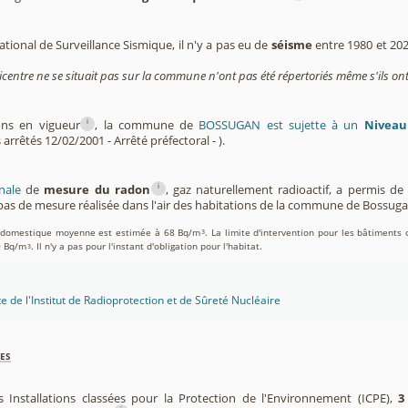
tional de Surveillance Sismique, il n'y a pas eu de
séisme
entre 1980 et 20
icentre ne se situait pas sur la commune n'ont pas été répertoriés même s'ils ont
i
ons en vigueur
, la commune de
BOSSUGAN est sujette à un
Niveau
 arrêtés 12/02/2001 - Arrêté préfectoral - ).
i
nale
de
mesure du radon
, gaz naturellement radioactif, a permis d
as de mesure réalisée dans l'air des habitations de la commune de Bossug
on domestique moyenne est estimée à 68 Bq/m
. La limite d'intervention pour les bâtiments 
3
0 Bq/m
. Il n'y a pas pour l'instant d'obligation pour l'habitat.
3
te de l'Institut de Radioprotection et de Sûreté Nucléaire
es
s Installations classées pour la Protection de l'Environnement (ICPE),
3