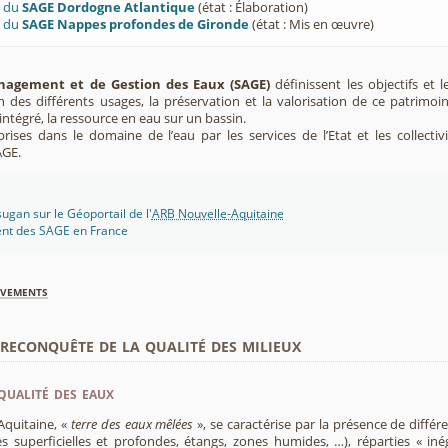
U du
SAGE Dordogne Atlantique
(état : Élaboration)
U du
SAGE Nappes profondes de Gironde
(état : Mis en œuvre)
agement et de Gestion des Eaux (SAGE)
définissent les objectifs et l
ion des différents usages, la préservation et la valorisation de ce patrimoi
ntégré, la ressource en eau sur un bassin.
rises dans le domaine de l’eau par les services de l’Etat et les collectiv
AGE.
gan sur le Géoportail de l'
ARB Nouvelle-Aquitaine
ent des SAGE en France
èvements
econquête de la qualité des milieux
qualité des eaux
Aquitaine, «
terre des eaux mêlées
», se caractérise par la présence de diffé
s superficielles et profondes, étangs, zones humides, …), réparties « inég