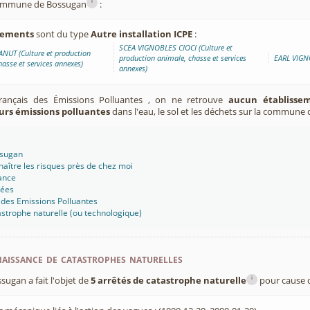
i
 commune de Bossugan
:
ssements
sont du type
Autre installation ICPE
:
SCEA VIGNOBLES CIOCI (Culture et
NUT (Culture et production
production animale, chasse et services
EARL VIG
asse et services annexes)
annexes)
Français des Émissions Polluantes , on ne retrouve
aucun établissem
urs émissions polluantes
dans l'eau, le sol et les déchets sur la commune
ssugan
aître les risques près de chez moi
ance
sées
 des Emissions Polluantes
strophe naturelle (ou technologique)
aissance de catastrophes naturelles
i
gan a fait l'objet de
5 arrêtés de catastrophe naturelle
pour cause d