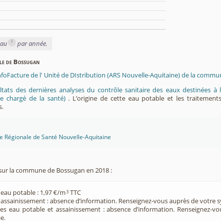
i
eau
par année.
ble de Bossugan
InfoFacture de l' Unité de DIstribution (ARS Nouvelle-Aquitaine) de la comm
ltats des dernières analyses du contrôle sanitaire des eaux destinées
e chargé de la santé)
. L’origine de cette eau potable et les traitement
s.
ce Régionale de Santé Nouvelle-Aquitaine
sur la commune de Bossugan en 2018 :
 eau potable : 1,97 €/m
TTC
3
e assainissement : absence d’information. Renseignez-vous auprès de votre s
ces eau potable et assainissement : absence d’information. Renseignez-v
e.