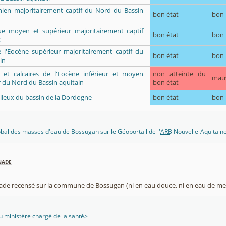
ien majoritairement captif du Nord du Bassin
bon état
bon
que moyen et supérieur majoritairement captif
bon état
bon
t
e l'Eocène supérieur majoritairement captif du
bon état
bon
in
ès et calcaires de l'Eocène inférieur et moyen
non atteinte du
mau
f du Nord du Bassin aquitain
bon état
gileux du bassin de la Dordogne
bon état
bon
lobal des masses d'eau de Bossugan sur le Géoportail de l'
ARB Nouvelle-Aquitain
nade
nade recensé sur la commune de Bossugan (ni en eau douce, ni en eau de mer
 ministère chargé de la santé>