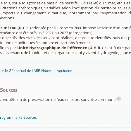
e sols, sous-sols (zones de bassin, de massifs…), du relief, du climat, etc. C
licitations anthropiques, variables selon l’occupation du territoire et les 
s impacts du changement climatique, notamment par l’augmentation d
pitations.
sur l’Eau (D.C.E.)
adoptée par l’Europe en 2000 impose l’atteinte d’un bon ét
’échéance ont été prévus à 2021 ou 2027 (dérogations).
s objectifs, des états des lieux sont réalisés, des enjeux identifiés, puis 
finition de politiques à conduire et d’actions à mener.
finies par
Unité Hydrographique de Référence (U.H.R.)
, c'est-à-dire p
sin versant), de l’habitat et des organismes qui y vivent, hydrogéologique 
sur le Géoportail de l'ARB Nouvelle-Aquitaine
-Sources
i
conquête ou de préservation de l’eau en cours sur votre commune.
 programme Re-Sources