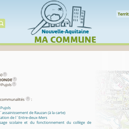
Cookies management panel
↑
Territoire
Mil
Territ
Gérer préserver restaur
i
50
i
RONDE
i
n/Pujols
i
ercommunalités
:
 Pujols
´assainissement de Rauzan (à la carte)
ication de l´Entre-deux-Mers
sage scolaire et du fonctionnement du collège de