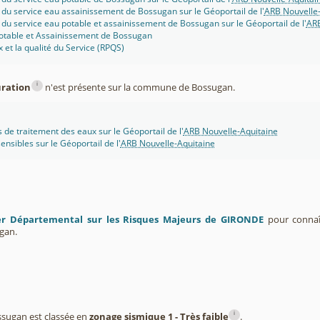
 du service eau assainissement de Bossugan sur le Géoportail de l'
ARB Nouvelle-
 du service eau potable et assainissement de Bossugan sur le Géoportail de l'
ARB
potable et Assainissement de Bossugan
x et la qualité du Service (RPQS)
i
uration
n'est présente sur la commune de Bossugan.
s de traitement des eaux sur le Géoportail de l'
ARB Nouvelle-Aquitaine
ensibles sur le Géoportail de l'
ARB Nouvelle-Aquitaine
er Départemental sur les Risques Majeurs de GIRONDE
pour connaît
gan.
i
ugan est classée en
zonage sismique 1 - Très faible
.