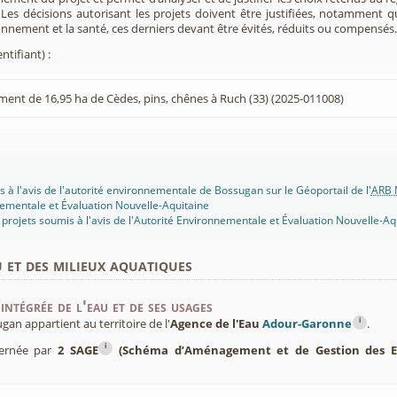
. Les décisions autorisant les projets doivent être justifiées, notamment q
onnement et la santé, ces derniers devant être évités, réduits ou compensés.
ntifiant) :
ent de 16,95 ha de Cèdes, pins, chênes à Ruch (33) (2025-011008)
s à l'avis de l'autorité environnementale de Bossugan sur le Géoportail de l'
ARB 
ementale et Évaluation Nouvelle-Aquitaine
projets soumis à l'avis de l'Autorité Environnementale et Évaluation Nouvelle-Aq
u et des milieux aquatiques
intégrée de l'eau et de ses usages
i
n appartient au territoire de l'
Agence de l'Eau
Adour-Garonne
.
i
cernée par
2 SAGE
(Schéma d’Aménagement et de Gestion des E