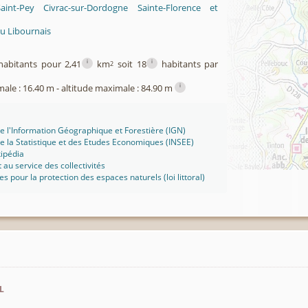
int-Pey Civrac-sur-Dordogne Sainte-Florence et
du Libournais
i
i
abitants pour 2,41
km
soit 18
habitants par
2
i
male : 16.40 m - altitude maximale : 84.90 m
 de l'Information Géographique et Forestière (IGN)
 de la Statistique et des Etudes Economiques (INSEE)
ipédia
t au service des collectivités
ues pour la protection des espaces naturels (loi littoral)
l