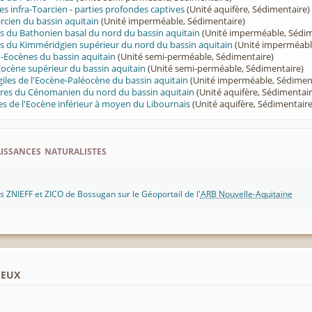
es infra-Toarcien - parties profondes captives
(Unité aquifère, Sédimentaire)
cien du bassin aquitain
(Unité imperméable, Sédimentaire)
s du Bathonien basal du nord du bassin aquitain
(Unité imperméable, Sédim
s du Kimméridgien supérieur du nord du bassin aquitain
(Unité imperméabl
-Eocènes du bassin aquitain
(Unité semi-perméable, Sédimentaire)
Eocène supérieur du bassin aquitain
(Unité semi-perméable, Sédimentaire)
giles de l'Eocène-Paléocène du bassin aquitain
(Unité imperméable, Sédimen
aires du Cénomanien du nord du bassin aquitain
(Unité aquifère, Sédimentair
les de l'Eocène inférieur à moyen du Libournais
(Unité aquifère, Sédimentaire
ssances naturalistes
 ZNIEFF et ZICO de Bossugan sur le Géoportail de l'
ARB Nouvelle-Aquitaine
ieux