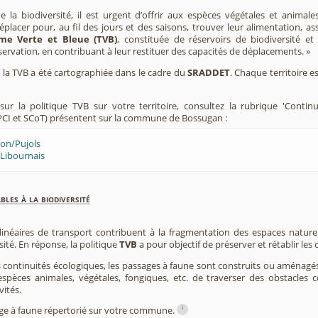
e la biodiversité, il est urgent d’offrir aux espèces végétales et animale
placer pour, au fil des jours et des saisons, trouver leur alimentation, as
me Verte et Bleue (TVB)
, constituée de réservoirs de biodiversité et
éservation, en contribuant à leur restituer des capacités de déplacements. »
e, la TVB a été cartographiée dans le cadre du
SRADDET
. Chaque territoire e
ur la politique TVB sur votre territoire, consultez la rubrique 'Contin
CI et SCoT) présentent sur la commune de Bossugan :
lon/Pujols
 Libournais
les à la biodiversité
 linéaires de transport contribuent à la fragmentation des espaces natur
sité. En réponse, la politique
TVB
a pour objectif de préserver et rétablir les
s continuités écologiques, les passages à faune sont construits ou aménagés 
spèces animales, végétales, fongiques, etc. de traverser des obstacles c
vités.
i
sage à faune répertorié sur votre commune.