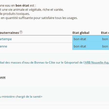
 une eau en
bon état
est :
 une vie animale et végétale, riche et variée,
e produits toxiques,
 en quantité suffisante pour satisfaire tous les usages.
i
souterraines
Etat global
Etat 
Gartempe
bon état
bon
ienne
bon état
bon
lobal des masses d'eau de Bonnac-la-Côte sur le Géoportail de l'
ARB Nouvelle-Aqu
nade
 ministère chargé de la santé>