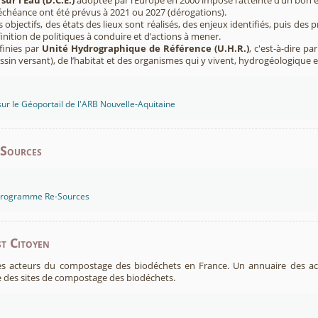
sur l’Eau (D.C.E.)
adoptée par l’Europe en 2000 impose l’atteinte d’un bon ét
’échéance ont été prévus à 2021 ou 2027 (dérogations).
s objectifs, des états des lieux sont réalisés, des enjeux identifiés, puis 
finition de politiques à conduire et d’actions à mener.
finies par
Unité Hydrographique de Référence (U.H.R.)
, c'est-à-dire p
sin versant), de l’habitat et des organismes qui y vivent, hydrogéologique 
sur le Géoportail de l'ARB Nouvelle-Aquitaine
-Sources
 programme Re-Sources
t Citoyen
es acteurs du compostage des biodéchets en France. Un annuaire des ac
 des sites de compostage des biodéchets.