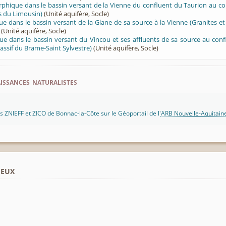
hique dans le bassin versant de la Vienne du confluent du Taurion au con
 du Limousin)
(Unité aquifère, Socle)
ue dans le bassin versant de la Glane de sa source à la Vienne (Granites e
(Unité aquifère, Socle)
ue dans le bassin versant du Vincou et ses affluents de sa source au confl
assif du Brame-Saint Sylvestre)
(Unité aquifère, Socle)
ssances naturalistes
 ZNIEFF et ZICO de Bonnac-la-Côte sur le Géoportail de l'
ARB Nouvelle-Aquitain
ieux