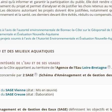
insi qu’à informer et garantir la participation du public. Elle doit rendre
nement du projet et permet d’analyser et de justifier les choix retenus au re
. Les décisions autorisant les projets doivent être justifiées, notamment q
onnement et la santé, ces derniers devant être évités, réduits ou compensés.
s à l'avis de l'autorité environnementale de Bonnac-la-Côte sur le Géoportail de l
ementale et Évaluation Nouvelle-Aquitaine
projets soumis à l'avis de l'Autorité Environnementale et Évaluation Nouvelle-Aq
u et des milieux aquatiques
intégrée de l'eau et de ses usages
i
la-Côte appartient au territoire de l'
Agence de l'Eau
Loire-Bretagne
.
i
 concernée par
2 SAGE
(Schéma d’Aménagement et de Gestion des
U du
SAGE Vienne
(état : Mis en œuvre)
U du
SAGE Creuse
(état : Élaboration)
agement et de Gestion des Eaux (SAGE)
définissent les objectifs et l