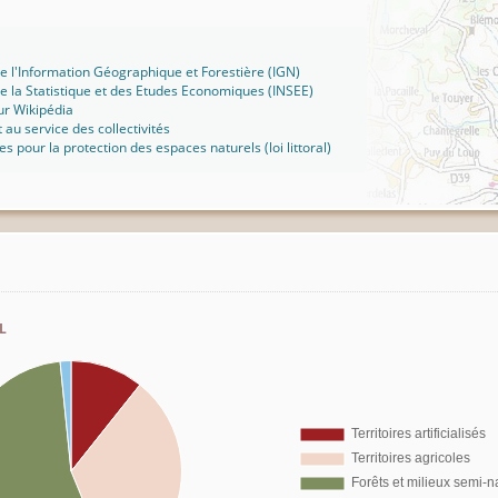
 de l'Information Géographique et Forestière (IGN)
 de la Statistique et des Etudes Economiques (INSEE)
ur Wikipédia
t au service des collectivités
ues pour la protection des espaces naturels (loi littoral)
l