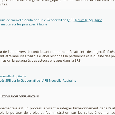
vités.
une de Nouvelle-Aqutaine sur le Géoportail de l'
ARB Nouvelle-Aquitaine
rmation sur les passages à faune
r de la biodiversité, contribuant notamment à l'atteinte des objectifs fixés
nt être labellisés "SRB". Ce label reconnaît la pertinence et la qualité des p
 diffusion large auprès des acteurs engagés dans la SRB.
 Nouvelle-Aquitaine
isés SRB sur le Géoportail de l'
ARB Nouvelle-Aquitaine
luation environnementale
nnementale est un processus visant à intégrer l’environnement dans l’élabo
 fois le porteur de projet et l’administration sur les suites à donner 