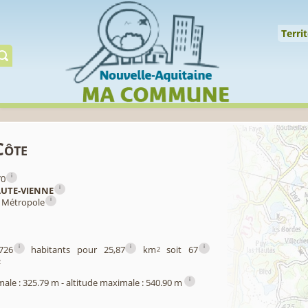
Cookies management panel
↑
Territoire
Mil
Territ
Gérer préserver restaur
Côte
i
70
i
UTE-VIENNE
i
 Métropole
i
i
i
726
habitants pour 25,87
km
soit 67
2
2
i
male : 325.79 m - altitude maximale : 540.90 m