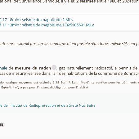
tional de Surveillance Sismique, il y a eu
2 séismes
entre 1980 et 2024 su
à 17 18min : séisme de magnitude 2 MLv
 à 11 13min : séisme de magnitude 1.025105691 MLv
entre ne se situait pas sur la commune n'ont pas été répertoriés même s'ils ont pu
i
nale
de
mesure du radon
, gaz naturellement radioactif, a permis d
as de mesure réalisée dans l'air des habitations de la commune de Bonnac-
on domestique moyenne est estimée à 68 Bq/m
. La limite d'intervention pour les bâtiments 
3
0 Bq/m
. Il n'y a pas pour l'instant d'obligation pour l'habitat.
3
te de l'Institut de Radioprotection et de Sûreté Nucléaire
es