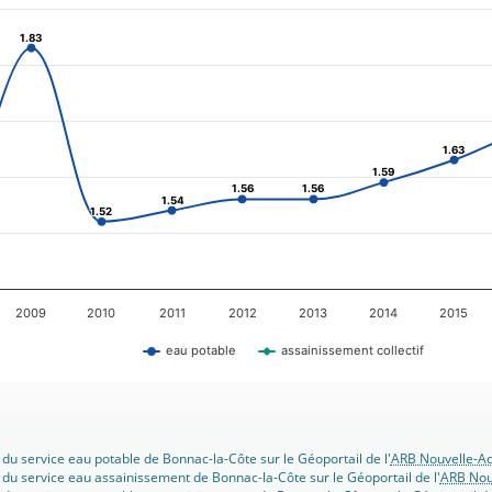
1.83
1.83
1.63
1.63
1.59
1.59
1.56
1.56
1.56
1.56
1.54
1.54
1.52
1.52
2009
2010
2011
2012
2013
2014
2015
eau potable
assainissement collectif
 du service eau potable de Bonnac-la-Côte sur le Géoportail de l'
ARB Nouvelle-Aq
 du service eau assainissement de Bonnac-la-Côte sur le Géoportail de l'
ARB Nou