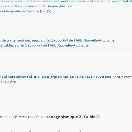
 du service eau potable et assainissement de Bonnac-la-Côte sur le Géoportail de
potable et Assainissement de Bonnac-la-Côte
x et la qualité du Service (RPQS)
s de traitement des eaux sur le Géoportail de l'
ARB Nouvelle-Aquitaine
ensibles sur le Géoportail de l'
ARB Nouvelle-Aquitaine
r Départemental sur les Risques Majeurs de HAUTE-VIENNE
pour conna
-la-Côte.
i
ac-la-Côte est classée en
zonage sismique 2 - Faible
.