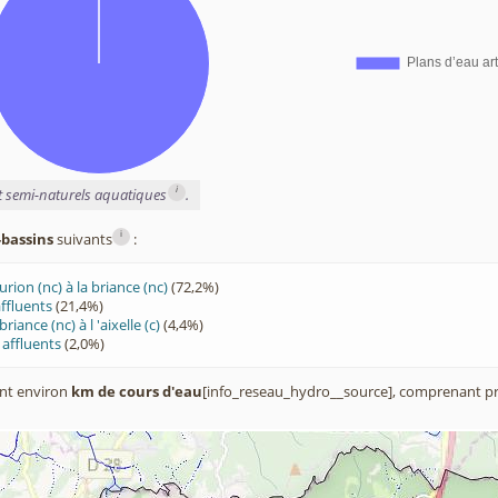
i
et semi-naturels aquatiques
.
i
-bassins
suivants
:
urion (nc) à la briance (nc)
(72,2%)
affluents
(21,4%)
riance (nc) à l 'aixelle (c)
(4,4%)
 affluents
(2,0%)
nt environ
km de cours d'eau
[info_reseau_hydro__source], comprenant pr