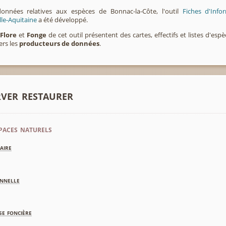
onnées relatives aux espèces de Bonnac-la-Côte, l'outil
Fiches d'Inf
lle-Aquitaine
a été développé.
,
Flore
et
Fonge
de cet outil présentent des cartes, effectifs et listes d'es
ers les
producteurs de données
.
rver restaurer
paces naturels
aire
nnelle
se foncière