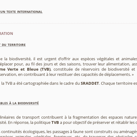
'un texte international
ration
 du territoire
e la biodiversité, il est urgent d’offrir aux espèces végétales et animale
placer pour, au fil des jours et des saisons, trouver leur alimentation, as
me Verte et Bleue (TVB)
, constituée de réservoirs de biodiversité et
éservation, en contribuant à leur restituer des capacités de déplacements. »
e, la TVB a été cartographiée dans le cadre du
SRADDET
. Chaque territoire e
les à la biodiversité
 linéaires de transport contribuent à la fragmentation des espaces natur
sité. En réponse, la politique
TVB
a pour objectif de préserver et rétablir les
s continuités écologiques, les passages à faune sont construits ou aménagés 
spèces animales, végétales, fongiques, etc. de traverser des obstacles c