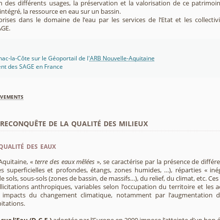
ion des différents usages, la préservation et la valorisation de ce patrimoi
ntégré, la ressource en eau sur un bassin.
rises dans le domaine de l’eau par les services de l’Etat et les collectiv
AGE.
c-la-Côte sur le Géoportail de l'
ARB Nouvelle-Aquitaine
ent des SAGE en France
èvements
econquête de la qualité des milieux
qualité des eaux
Aquitaine, «
terre des eaux mêlées
», se caractérise par la présence de diffé
s superficielles et profondes, étangs, zones humides, …), réparties « inég
e sols, sous-sols (zones de bassin, de massifs…), du relief, du climat, etc. C
licitations anthropiques, variables selon l’occupation du territoire et les 
s impacts du changement climatique, notamment par l’augmentation d
pitations.