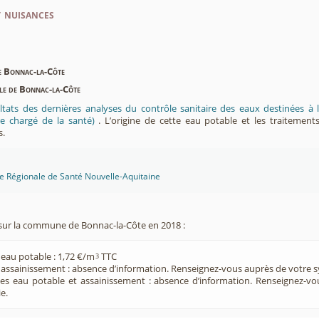
t nuisances
de Bonnac-la-Côte
ble de Bonnac-la-Côte
ltats des dernières analyses du contrôle sanitaire des eaux destinées
e chargé de la santé)
. L’origine de cette eau potable et les traitement
s.
ce Régionale de Santé Nouvelle-Aquitaine
sur la commune de Bonnac-la-Côte en 2018 :
 eau potable : 1,72 €/m
TTC
3
e assainissement : absence d’information. Renseignez-vous auprès de votre s
ces eau potable et assainissement : absence d’information. Renseignez-v
e.