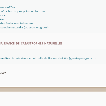
nnac-la-Côte
aître les risques près de chez moi
ance
sées
 des Emissions Polluantes
strophe naturelle (ou technologique)
aissance de catastrophes naturelles
es arrêtés de catastrophe naturelle de Bonnac-la-Côte (georisques.gouv.fr)
lieux