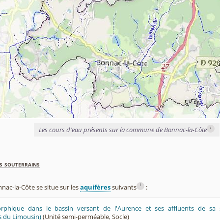
i
Les cours d'eau présents sur la commune de Bonnac-la-Côte
s souterrains
i
c-la-Côte se situe sur les
aquifères
suivants
:
phique dans le bassin versant de l'Aurence et ses affluents de sa 
 du Limousin)
(Unité semi-perméable, Socle)