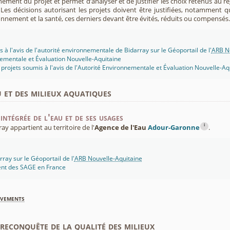
nement du projet et permet d’analyser et de justifier les choix retenus au re
. Les décisions autorisant les projets doivent être justifiées, notamment q
onnement et la santé, ces derniers devant être évités, réduits ou compensés.
 à l'avis de l'autorité environnementale de Bidarray sur le Géoportail de l'
ARB No
ementale et Évaluation Nouvelle-Aquitaine
projets soumis à l'avis de l'Autorité Environnementale et Évaluation Nouvelle-Aq
u et des milieux aquatiques
intégrée de l'eau et de ses usages
i
 appartient au territoire de l'
Agence de l'Eau
Adour-Garonne
.
ray sur le Géoportail de l'
ARB Nouvelle-Aquitaine
ent des SAGE en France
èvements
econquête de la qualité des milieux