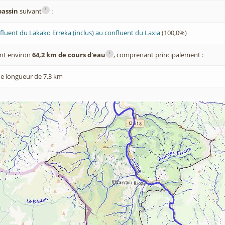
i
bassin
suivant
:
fluent du Lakako Erreka (inclus) au confluent du Laxia
(100,0%)
i
nt environ
64,2 km de cours d'eau
, comprenant principalement :
e longueur de 7,3 km