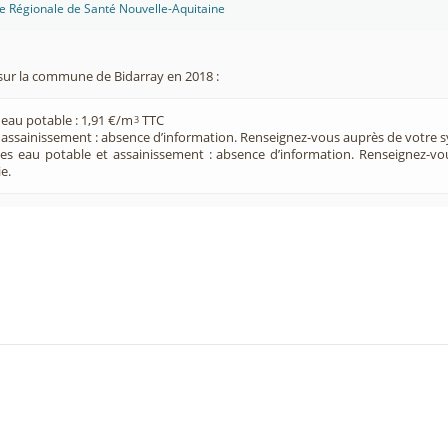
ce Régionale de Santé Nouvelle-Aquitaine
sur la commune de Bidarray en 2018 :
 eau potable : 1,91 €/m
TTC
3
e assainissement : absence d’information. Renseignez-vous auprès de votre s
ces eau potable et assainissement : absence d’information. Renseignez-v
e.