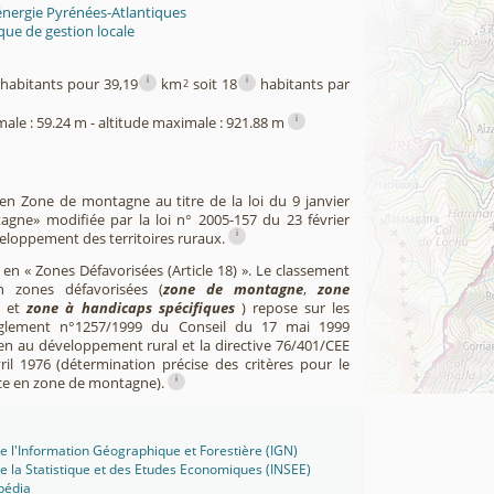
énergie Pyrénées-Atlantiques
ue de gestion locale
i
i
habitants pour 39,19
km
soit 18
habitants par
2
i
male : 59.24 m - altitude maximale : 921.88 m
 en Zone de montagne au titre de la loi du 9 janvier
agne» modifiée par la loi n° 2005-157 du 23 février
i
veloppement des territoires ruraux.
 en « Zones Défavorisées (Article 18) ». Le classement
zones défavorisées (
zone de montagne
,
zone
et
zone à handicaps spécifiques
) repose sur les
èglement n°1257/1999 du Conseil du 17 mai 1999
en au développement rural et la directive 76/401/CEE
il 1976 (détermination précise des critères pour le
i
ce en zone de montagne).
 de l'Information Géographique et Forestière (IGN)
 de la Statistique et des Etudes Economiques (INSEE)
pédia