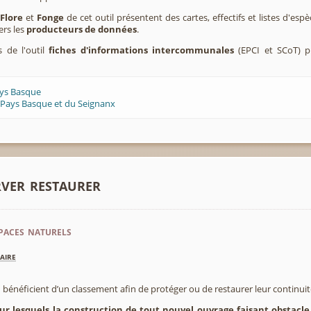
,
Flore
et
Fonge
de cet outil présentent des cartes, effectifs et listes d'es
ers les
producteurs de données
.
s de l'outil
fiches d'informations intercommunales
(EPCI et SCoT) p
ays Basque
 Pays Basque et du Seignanx
rver restaurer
paces naturels
aire
 bénéficient d’un classement afin de protéger ou de restaurer leur continui
sur lesquels la construction de tout nouvel ouvrage faisant obstacle