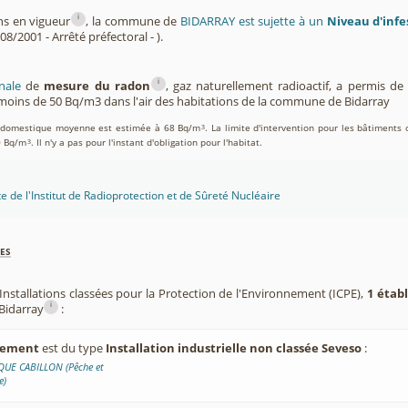
i
ns en vigueur
, la commune de
BIDARRAY est sujette à un
Niveau d'infe
08/2001 - Arrêté préfectoral - ).
i
nale
de
mesure du radon
, gaz naturellement radioactif, a permis d
oins de 50 Bq/m3 dans l'air des habitations de la commune de Bidarray
on domestique moyenne est estimée à 68 Bq/m
. La limite d'intervention pour les bâtiments 
3
0 Bq/m
. Il n'y a pas pour l'instant d'obligation pour l'habitat.
3
te de l'Institut de Radioprotection et de Sûreté Nucléaire
es
Installations classées pour la Protection de l'Environnement (ICPE),
1 étab
i
Bidarray
:
ssement
est du type
Installation industrielle non classée Seveso
:
UE CABILLON (Pêche et
e)