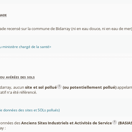
nade
nade recensé sur la commune de Bidarray (ni en eau douce, ni en eau de mer)
 ministère chargé de la santé>
ou avérées des sols
i
darray, aucun
site et sol pollué
(ou potentiellement pollué)
appelant
atif n'a été référencé.
 données des sites et SOLs pollués)
i
 données des
Anciens Sites Industriels et Activités de Service
(BASIAS
y :