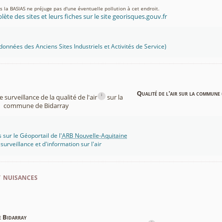
ns la BASIAS ne préjuge pas d'une éventuelle pollution à cet endroit.
lète des sites et leurs fiches sur le site georisques.gouv.fr
onnées des Anciens Sites Industriels et Activités de Service)
Qualité de l'air sur la commune 
i
surveillance de la qualité de l'air
sur la
commune de Bidarray
 sur le Géoportail de l'
ARB Nouvelle-Aquitaine
rveillance et d'information sur l'air
t nuisances
e Bidarray