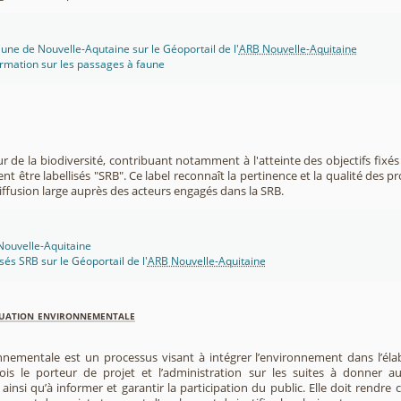
une de Nouvelle-Aqutaine sur le Géoportail de l'
ARB Nouvelle-Aquitaine
rmation sur les passages à faune
r de la biodiversité, contribuant notamment à l'atteinte des objectifs fixés
nt être labellisés "SRB". Ce label reconnaît la pertinence et la qualité des p
 diffusion large auprès des acteurs engagés dans la SRB.
 Nouvelle-Aquitaine
isés SRB sur le Géoportail de l'
ARB Nouvelle-Aquitaine
luation environnementale
nnementale est un processus visant à intégrer l’environnement dans l’élabo
 fois le porteur de projet et l’administration sur les suites à donner 
insi qu’à informer et garantir la participation du public. Elle doit rendre