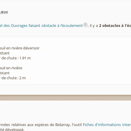
lieux
i
el des Ouvrages faisant obstacle à l’écoulement
, il y a
2 obstacles à l'
euil en rivière déversoir
xistant
 de chute : 1.91 m
euil en rivière
xistant
 de chute : 2 m
nnées relatives aux espèces de Bidarray, l'outil
Fiches d'Informations Inte
été développé.