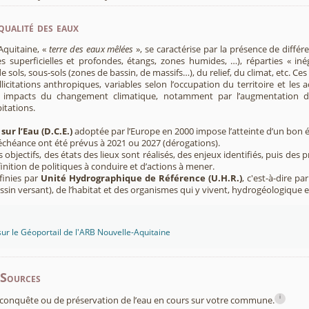
qualité des eaux
Aquitaine, «
terre des eaux mêlées
», se caractérise par la présence de diffé
s superficielles et profondes, étangs, zones humides, …), réparties « inég
e sols, sous-sols (zones de bassin, de massifs…), du relief, du climat, etc. C
licitations anthropiques, variables selon l’occupation du territoire et les 
s impacts du changement climatique, notamment par l’augmentation d
pitations.
sur l’Eau (D.C.E.)
adoptée par l’Europe en 2000 impose l’atteinte d’un bon ét
’échéance ont été prévus à 2021 ou 2027 (dérogations).
s objectifs, des états des lieux sont réalisés, des enjeux identifiés, puis 
finition de politiques à conduire et d’actions à mener.
finies par
Unité Hydrographique de Référence (U.H.R.)
, c'est-à-dire p
sin versant), de l’habitat et des organismes qui y vivent, hydrogéologique 
sur le Géoportail de l'ARB Nouvelle-Aquitaine
-Sources
i
conquête ou de préservation de l’eau en cours sur votre commune.