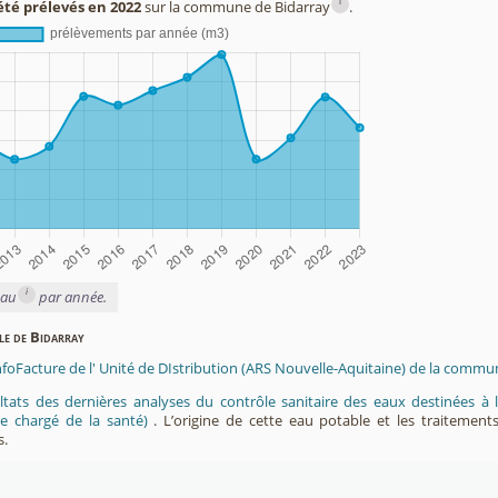
i
été prélevés en 2022
sur la commune de Bidarray
.
i
eau
par année.
ble de Bidarray
nfoFacture de l' Unité de DIstribution (ARS Nouvelle-Aquitaine) de la commu
ltats des dernières analyses du contrôle sanitaire des eaux destinées
e chargé de la santé)
. L’origine de cette eau potable et les traitement
s.