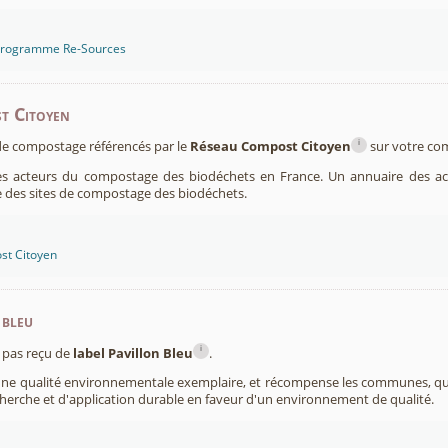
 programme Re-Sources
t Citoyen
i
s de compostage référencés par le
Réseau Compost Citoyen
sur votre c
es acteurs du compostage des biodéchets en France. Un annuaire des ac
 des sites de compostage des biodéchets.
st Citoyen
 bleu
i
pas reçu de
label Pavillon Bleu
.
 une qualité environnementale exemplaire, et récompense les communes, 
cherche et d'application durable en faveur d'un environnement de qualité.