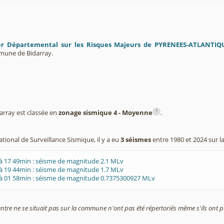
er Départemental sur les Risques Majeurs de PYRENEES-ATLANTIQ
mune de Bidarray.
i
rray est classée en
zonage sismique 4 - Moyenne
.
tional de Surveillance Sismique, il y a eu
3 séismes
entre 1980 et 2024 sur 
à 17 49min : séisme de magnitude 2.1 MLv
à 19 44min : séisme de magnitude 1.7 MLv
 à 01 58min : séisme de magnitude 0.7375300927 MLv
entre ne se situait pas sur la commune n'ont pas été répertoriés même s'ils ont pu