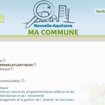
Cookies management panel
↑
Territoire
Mil
Territ
Gérer préserver restaur
i
80
i
RENEES-ATLANTIQUES
i
 Basque
i
ercommunalités
:
Basque
 mise en oeuvre du programme Natura 2000 sur le site
 Mondarrain et de l´Artzamendi
énagement et la gestion de l´abattoir de Saint-Jean-