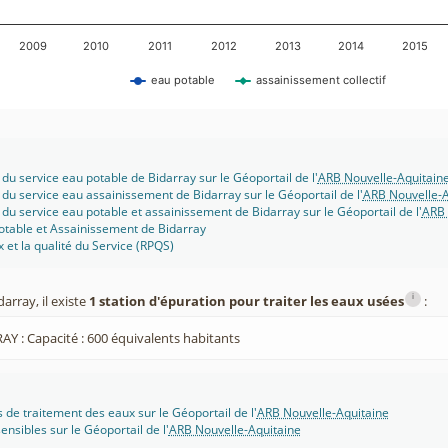
2009
2010
2011
2012
2013
2014
2015
eau potable
assainissement collectif
 du service eau potable de Bidarray sur le Géoportail de l'
ARB Nouvelle-Aquitain
 du service eau assainissement de Bidarray sur le Géoportail de l'
ARB Nouvelle-A
 du service eau potable et assainissement de Bidarray sur le Géoportail de l'
ARB 
otable et Assainissement de Bidarray
x et la qualité du Service (RPQS)
i
rray, il existe
1 station d'épuration pour traiter les eaux usées
:
AY : Capacité : 600 équivalents habitants
s de traitement des eaux sur le Géoportail de l'
ARB Nouvelle-Aquitaine
ensibles sur le Géoportail de l'
ARB Nouvelle-Aquitaine