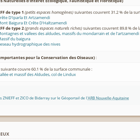
 Naturelles d'Intérêt Ecologique, Faunistique et Floristique)
FF de type 1
(petits espaces homogènes)
suivantes couvrent 31.2 % de la su
rête D'Iparla Et Artzamendi
ont Baigura Et Crête D'Haltzamendi
FF de type 2
(grands espaces naturels riches)
suivantes couvrent 89.8 % de 
ontagnes et vallees des aldudes, massifs du mondarrain et de l'artzamendi
assif du baigura
eseau hydrographique des nives
Importantes pour la Conservation des Oiseaux)
:
suivante couvre 60.1 % de la surface communale :
allée et massif des Aldudes, col de Lindux
 ZNIEFF et ZICO de Bidarray sur le Géoportail de l'
ARB Nouvelle-Aquitaine
ieux