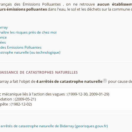
Français des Émissions Polluantes , on ne retrouve
aucun établissem
urs émissions polluantes
dans l'eau, le sol et les déchets sur la commune 
array
aître les risques près de chez moi
ance
sées
 des Emissions Polluantes
strophe naturelle (ou technologique)
aissance de catastrophes naturelles
i
ray a fait l'objet de
4 arrêtés de catastrophe naturelle
pour cause de
 mécanique liés à l'action des vagues : (1999-12-30, 2009-01-29)
dation : (2009-05-21)
ête : (1982-12-02)
es arrêtés de catastrophe naturelle de Bidarray (georisques.gouv.fr)