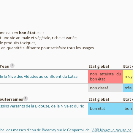
 une eau en
bon état
est :
 une vie animale et végétale, riche et variée,
e produits toxiques,
 en quantité suffisante pour satisfaire tous les usages.
i
d'eau
Etat global
Etat
non atteinte du
de la Nive des Aldudes au confluent du Latsa
moy
bon état
non classé
très
i
souterraines
Etat global
Etat 
ssins versants de la Bidouze, de la Nive et du rio
bon état
bon
lobal des masses d'eau de Bidarray sur le Géoportail de l'
ARB Nouvelle-Aquitaine