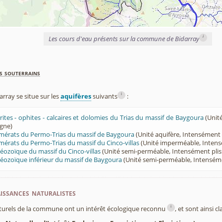
i
Les cours d'eau présents sur la commune de Bidarray
s souterrains
i
ray se situe sur les
aquifères
suivants
:
orites - ophites - calcaires et dolomies du Trias du massif de Baygoura
(Unit
agne)
omérats du Permo-Trias du massif de Baygoura
(Unité aquifère, Intensément
mérats du Permo-Trias du massif du Cinco-villas
(Unité imperméable, Intens
léozoïque du massif du Cinco-villas
(Unité semi-perméable, Intensément pli
léozoïque inférieur du massif de Baygoura
(Unité semi-perméable, Intensém
ssances naturalistes
i
turels de la commune ont un intérêt écologique reconnu
, et sont ainsi c