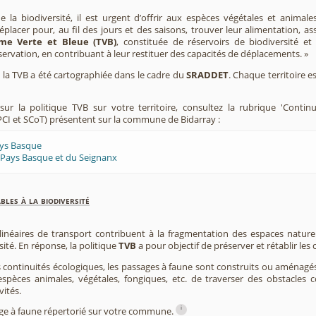
e la biodiversité, il est urgent d’offrir aux espèces végétales et animale
placer pour, au fil des jours et des saisons, trouver leur alimentation, as
me Verte et Bleue (TVB)
, constituée de réservoirs de biodiversité et
éservation, en contribuant à leur restituer des capacités de déplacements. »
e, la TVB a été cartographiée dans le cadre du
SRADDET
. Chaque territoire e
ur la politique TVB sur votre territoire, consultez la rubrique 'Contin
CI et SCoT) présentent sur la commune de Bidarray :
ays Basque
 Pays Basque et du Seignanx
les à la biodiversité
 linéaires de transport contribuent à la fragmentation des espaces natur
sité. En réponse, la politique
TVB
a pour objectif de préserver et rétablir les
s continuités écologiques, les passages à faune sont construits ou aménagés 
spèces animales, végétales, fongiques, etc. de traverser des obstacles c
vités.
i
sage à faune répertorié sur votre commune.