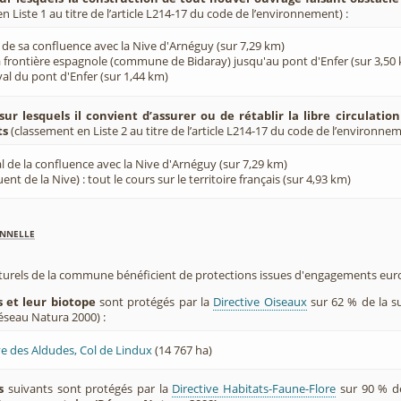
 Liste 1 au titre de l’article L214-17 du code de l’environnement) :
l de sa confluence avec la Nive d'Arnéguy (sur 7,29 km)
a frontière espagnole (commune de Bidaray) jusqu'au pont d'Enfer (sur 3,50
val du pont d'Enfer (sur 1,44 km)
sur lesquels il convient d’assurer ou de rétablir la libre circulatio
ts
(classement en Liste 2 au titre de l’article L214-17 du code de l’environnem
val de la confluence avec la Nive d'Arnéguy (sur 7,29 km)
ent de la Nive) : tout le cours sur le territoire français (sur 4,93 km)
nnelle
aturels de la commune bénéficient de protections issues d'engagements eu
 et leur biotope
sont protégés par la
Directive Oiseaux
sur 62 % de la s
éseau Natura 2000) :
ive des Aldudes, Col de Lindux
(14 767 ha)
s
suivants sont protégés par la
Directive Habitats-Faune-Flore
sur 90 % d