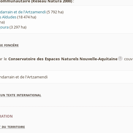
 Communautaire (Réseau Natura 2000)
:
arrain et de l'Artzamendi
(5 792 ha)
s Aldudes
(18 474 ha)
ha)
goura
(3 297 ha)
se foncière
i
ar le
Conservatoire des Espaces Naturels Nouvelle-Aquitaine
couvr
darrain et de l'Artzamendi
'un texte international
ration
 du territoire