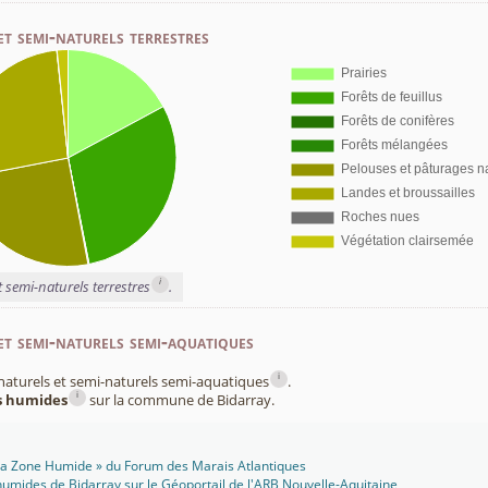
et semi-naturels terrestres
i
t semi-naturels terrestres
.
et semi-naturels semi-aquatiques
i
x naturels et semi-naturels semi-aquatiques
.
i
es humides
sur la commune de Bidarray.
 Ma Zone Humide » du Forum des Marais Atlantiques
umides de Bidarray sur le Géoportail de l'
ARB Nouvelle-Aquitaine