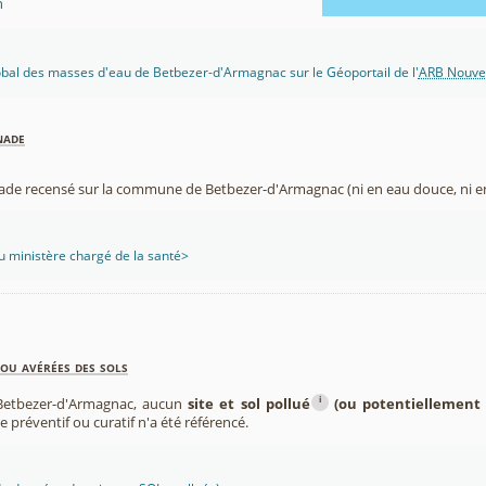
n
lobal des masses d'eau de Betbezer-d'Armagnac sur le Géoportail de l'
ARB Nouvel
nade
nade recensé sur la commune de Betbezer-d'Armagnac (ni en eau douce, ni e
 ministère chargé de la santé>
ou avérées des sols
i
etbezer-d'Armagnac, aucun
site et sol pollué
(ou potentiellement 
re préventif ou curatif n'a été référencé.