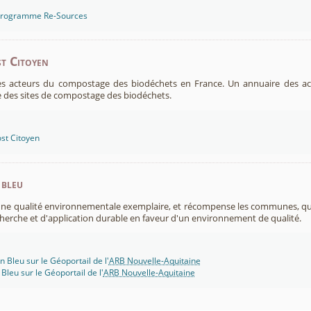
 programme Re-Sources
t Citoyen
es acteurs du compostage des biodéchets en France. Un annuaire des ac
 des sites de compostage des biodéchets.
st Citoyen
 bleu
 une qualité environnementale exemplaire, et récompense les communes, 
cherche et d'application durable en faveur d'un environnement de qualité.
n Bleu sur le Géoportail de l'
ARB Nouvelle-Aquitaine
 Bleu sur le Géoportail de l'
ARB Nouvelle-Aquitaine