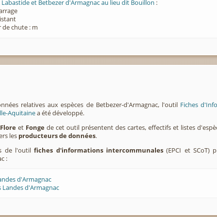
 Labastide et Betbezer d'Armagnac au lieu dit Bouillon
:
Barrage
xistant
 de chute : m
onnées relatives aux espèces de Betbezer-d'Armagnac, l'outil
Fiches d'In
lle-Aquitaine
a été développé.
,
Flore
et
Fonge
de cet outil présentent des cartes, effectifs et listes d'es
ers les
producteurs de données
.
s de l'outil
fiches d'informations intercommunales
(EPCI et SCoT) p
c :
Landes d'Armagnac
s Landes d'Armagnac