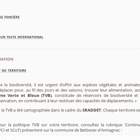
se foncière
'un texte international
ration
 du territoire
e la biodiversité, il est urgent d’offrir aux espèces végétales et animale
placer pour, au fil des jours et des saisons, trouver leur alimentation, as
me Verte et Bleue (TVB)
, constituée de réservoirs de biodiversité et
éservation, en contribuant à leur restituer des capacités de déplacements. »
e, la TVB a été cartographiée dans le cadre du
SRADDET
. Chaque territoire e
ur la politique TVB sur votre territoire, consultez la rubrique 'Contin
PCI et SCoT) présentent sur la commune de Betbezer-d'Armagnac :