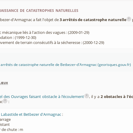
aissance de catastrophes naturelles
i
zer-d'Armagnac a fait l'objet de
3 arrêtés de catastrophe naturelle
 mécanique liés à l'action des vagues : (2009-01-29)
dation : (1999-12-30)
ement de terrain consécutifs à la sécheresse : (2000-12-29)
es arrêtés de catastrophe naturelle de Betbezer-d'Armagnac (georisques.gouv.fr)
lieux
i
el des Ouvrages faisant obstacle à l’écoulement
, il y a
2 obstacles à l'
i
ac
:
 Labastide et Betbezer d'Armagnac
:
Barrage
xistant
 de chute : m