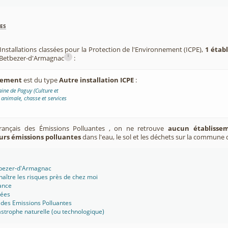
es
Installations classées pour la Protection de l'Environnement (ICPE),
1 étab
i
Betbezer-d'Armagnac
:
ssement
est du type
Autre installation ICPE
:
ne de Paguy (Culture et
 animale, chasse et services
Français des Émissions Polluantes , on ne retrouve
aucun établissem
urs émissions polluantes
dans l'eau, le sol et les déchets sur la commune
tbezer-d'Armagnac
aître les risques près de chez moi
ance
sées
 des Emissions Polluantes
strophe naturelle (ou technologique)