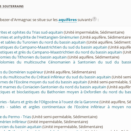
s souterrains
i
ezer-d'Armagnac se situe sur les
aquifères
suivants
:
rites et ophites du Trias sud-aquitain
(Unité imperméable, Sédimentaire)
lomies et anhydrite de l'Hettangien-Sinémurien
(Unité aquifère, Sédimentaire
ès et sables du Turonien du nord du bassin aquitain
(Unité aquifère, Sédiment
lastiques du Campano-Maastrichtien du sud du bassin aquitain
(Unité aquifè
lastiques et grès du Campano-Maastrichtien du nord du bassin aquitain
(Unit
olomies du Tithonien du bassin aquitain
(Unité aquifère, Sédimentaire)
 dolomies du multicouche Cénomanien à Santonien du sud du bassin
rès du Domérien supérieur
(Unité aquifère, Sédimentaire)
rès du multicouche du Crétacé inférieur du sud du bassin aquitain
(Unité sem
arnes de l'Eocène moyen du sud du bassin aquitain
(Unité semi-perméable, 
 et marnes du Coniacien-Santonien du nord du bassin aquitain
(Unité aquifèr
ritiques et bioclastiques du Bathonien moyen à Oxfordien du nord du bas
éries - faluns et grès de l'Oligocène à l'ouest de la Garonne
(Unité aquifère, S
lets - sables et argiles continentaux de l'Eocène inférieur à moyen no
e du Permo - Trias
(Unité semi-perméable, Sédimentaire)
érien inférieur
(Unité imperméable, Sédimentaire)
cien du bassin aquitain
(Unité imperméable, Sédimentaire)