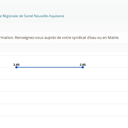
ce Régionale de Santé Nouvelle-Aquitaine
rmation. Renseignez-vous auprès de votre syndicat d’eau ou en Mairie.
2.65
2.65
2.65
2.65