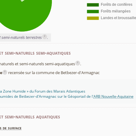
i
t semi-naturels terrestres
.
et semi-naturels semi-aquatiques
i
x naturels et semi-naturels semi-aquatiques
.
i
e
recensée sur la commune de Betbezer-d'Armagnac
 Ma Zone Humide » du Forum des Marais Atlantiques
humides de Betbezer-d'Armagnac sur le Géoportail de l'
ARB Nouvelle-Aquitaine
et semi-naturels aquatiques
s de surface