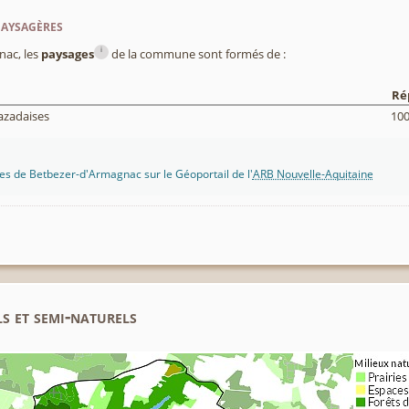
paysagères
i
nac, les
paysages
de la commune sont formés de :
Ré
azadaises
10
es de Betbezer-d'Armagnac sur le Géoportail de l'
ARB Nouvelle-Aquitaine
s et semi-naturels