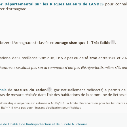
er Départemental sur les Risques Majeurs de LANDES
pour connaît
er-d'Armagnac.
i
ezer-d'Armagnac est classée en
zonage sismique 1 - Très faible
.
tional de Surveillance Sismique, il n'y a pas eu de
séisme
entre 1980 et 20
icentre ne se situait pas sur la commune n'ont pas été répertoriés même s'ils ont
i
nale
de
mesure du radon
, gaz naturellement radioactif, a permis d
as de mesure réalisée dans l'air des habitations de la commune de Betbez
on domestique moyenne est estimée à 68 Bq/m
. La limite d'intervention pour les bâtiments 
3
0 Bq/m
. Il n'y a pas pour l'instant d'obligation pour l'habitat.
3
te de l'Institut de Radioprotection et de Sûreté Nucléaire