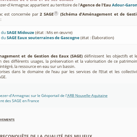
r-d'Armagnac appartient au territoire de l'
Agence de l'Eau
Adour-Garo
i
ac est concernée par
2 SAGE
(Schéma d’Aménagement et de Gesti
:
U du
SAGE Midouze
(état : Mis en œuvre)
U du
SAGE Eaux souterraines de Gascogne
(état : Élaboration)
agement et de Gestion des Eaux (SAGE)
définissent les objectifs et l
ion des différents usages, la préservation et la valorisation de ce patrimoi
ntégré, la ressource en eau sur un bassin.
rises dans le domaine de l’eau par les services de l’Etat et les collectiv
AGE.
ezer-d'Armagnac sur le Géoportail de l'
ARB Nouvelle-Aquitaine
ent des SAGE en France
èvements
econquête de la qualité des milieux