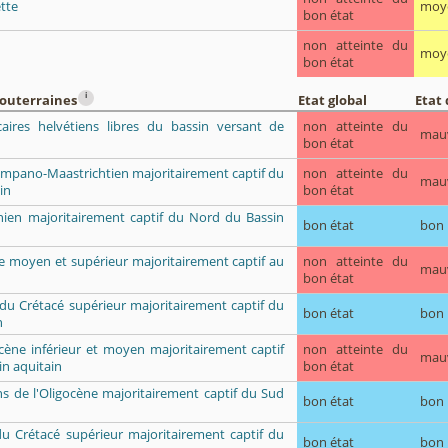
tte
moy
bon état
non atteinte du
moy
bon état
i
souterraines
Etat global
Etat 
caires helvétiens libres du bassin versant de
non atteinte du
mau
bon état
Campano-Maastrichtien majoritairement captif du
non atteinte du
mau
in
bon état
ien majoritairement captif du Nord du Bassin
bon état
bon
ue moyen et supérieur majoritairement captif au
non atteinte du
mau
bon état
du Crétacé supérieur majoritairement captif du
bon état
bon
n
ocène inférieur et moyen majoritairement captif
non atteinte du
mau
n aquitain
bon état
uns de l'Oligocène majoritairement captif du Sud
bon état
bon
du Crétacé supérieur majoritairement captif du
bon état
bon