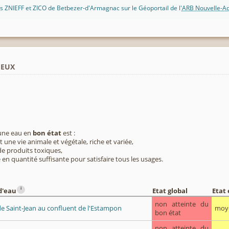
 ZNIEFF et ZICO de Betbezer-d'Armagnac sur le Géoportail de l'
ARB Nouvelle-Aq
ieux
 une eau en
bon état
est :
 une vie animale et végétale, riche et variée,
e produits toxiques,
 en quantité suffisante pour satisfaire tous les usages.
i
d'eau
Etat global
Etat
non atteinte du
e Saint-Jean au confluent de l'Estampon
moy
bon état
non atteinte du