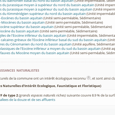
s du Bathonien basal du nord du bassin aquitain
(Unité imperméable, Sédim
s du Jurassique moyen à supérieur du nord du bassin aquitain
(Unité imper
s du Jurassique moyen à supérieur du sud du bassin aquitain
(Unité imperm
s du Kimméridgien supérieur du nord du bassin aquitain
(Unité imperméabl
-Eocènes du bassin aquitain
(Unité semi-perméable, Sédimentaire)
-Miocènes du bassin aquitain
(Unité semi-perméable, Sédimentaire)
Eocène supérieur du bassin aquitain
(Unité semi-perméable, Sédimentaire)
iocène du bassin aquitain
(Unité semi-perméable, Sédimentaire)
iles de l'Eocène inférieur du bassin aquitain
(Unité imperméable, Sédimenta
t calcaires gréseux de l'Eocène inférieur basal du sud du bassin aquitain
(Unit
aires du Cénomanien du nord du bassin aquitain
(Unité aquifère, Sédimentair
olassiques de l'Eocène inférieur a moyen du sud du bassin aquitain
(Unité aq
t fauves du Miocène moyen du bassin aquitain
(Unité semi-perméable, Sédim
ssances naturalistes
i
turels de la commune ont un intérêt écologique reconnu
, et sont ainsi c
 Naturelles d'Intérêt Ecologique, Faunistique et Floristique)
F de type 2
(grands espaces naturels riches)
suivante couvre 8.9 % de la sur
allees de la douze et de ses affluents