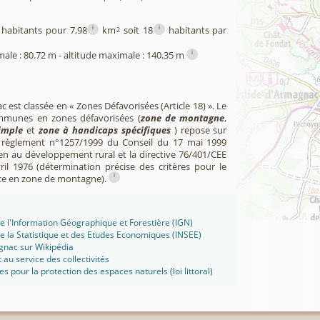
i
i
habitants pour 7,98
km
soit 18
habitants par
2
i
male : 80.72 m - altitude maximale : 140.35 m
est classée en « Zones Défavorisées (Article 18) ». Le
mmunes en zones défavorisées (
zone de montagne
,
imple
et
zone à handicaps spécifiques
) repose sur
u règlement n°1257/1999 du Conseil du 17 mai 1999
en au développement rural et la directive 76/401/CEE
il 1976 (détermination précise des critères pour le
i
ce en zone de montagne).
 de l'Information Géographique et Forestière (IGN)
 de la Statistique et des Etudes Economiques (INSEE)
nac sur Wikipédia
t au service des collectivités
ues pour la protection des espaces naturels (loi littoral)