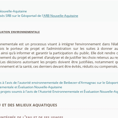
 Nouvelle-Aquitaine
isés SRB sur le Géoportail de l'
ARB Nouvelle-Aquitaine
luation environnementale
nnementale est un processus visant à intégrer l’environnement dans l’élabo
 fois le porteur de projet et l’administration sur les suites à donner 
insi qu’à informer et garantir la participation du public. Elle doit rendre
nement du projet et permet d’analyser et de justifier les choix retenus au re
. Les décisions autorisant les projets doivent être justifiées, notamment q
onnement et la santé, ces derniers devant être évités, réduits ou compensés.
s à l'avis de l'autorité environnementale de Betbezer-d'Armagnac sur le Géoportai
ementale et Évaluation Nouvelle-Aquitaine
projets soumis à l'avis de l'Autorité Environnementale et Évaluation Nouvelle-Aq
u et des milieux aquatiques
intégrée de l'eau et de ses usages