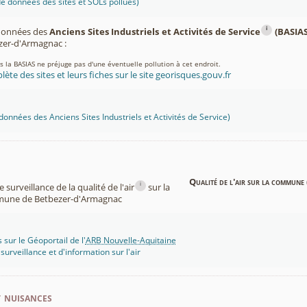
 données des sites et SOLs pollués)
i
 données des
Anciens Sites Industriels et Activités de Service
(BASIAS
er-d'Armagnac :
ns la BASIAS ne préjuge pas d'une éventuelle pollution à cet endroit.
lète des sites et leurs fiches sur le site georisques.gouv.fr
onnées des Anciens Sites Industriels et Activités de Service)
Qualité de l'air sur la commune 
i
surveillance de la qualité de l'air
sur la
une de Betbezer-d'Armagnac
 sur le Géoportail de l'
ARB Nouvelle-Aquitaine
rveillance et d'information sur l'air
t nuisances