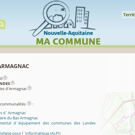
Cookies management panel
↑
Territoire
Mil
Territ
Gérer préserver restaur
Armagnac
i
40
i
NDES
i
des d'Armagnac
i
ercommunalités
:
es d´Armagnac
laire du Bas Armagnac
mental d´équipement des communes des Landes
ndaise pour l´Informatique (ALPI)