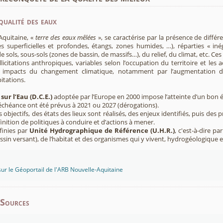
qualité des eaux
Aquitaine, «
terre des eaux mêlées
», se caractérise par la présence de diffé
s superficielles et profondes, étangs, zones humides, …), réparties « inég
e sols, sous-sols (zones de bassin, de massifs…), du relief, du climat, etc. C
licitations anthropiques, variables selon l’occupation du territoire et les 
s impacts du changement climatique, notamment par l’augmentation d
pitations.
sur l’Eau (D.C.E.)
adoptée par l’Europe en 2000 impose l’atteinte d’un bon ét
’échéance ont été prévus à 2021 ou 2027 (dérogations).
s objectifs, des états des lieux sont réalisés, des enjeux identifiés, puis 
finition de politiques à conduire et d’actions à mener.
finies par
Unité Hydrographique de Référence (U.H.R.)
, c'est-à-dire p
sin versant), de l’habitat et des organismes qui y vivent, hydrogéologique 
sur le Géoportail de l'ARB Nouvelle-Aquitaine
-Sources