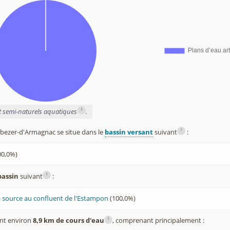
i
et semi-naturels aquatiques
.
i
ezer-d'Armagnac se situe dans le
bassin versant
suivant
:
00,0%)
i
bassin
suivant
:
 source au confluent de l'Estampon
(100,0%)
i
nt environ
8,9 km de cours d'eau
, comprenant principalement :