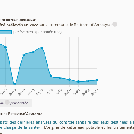
de Betbezer-d'Armagnac
i
été prélevés en 2022
sur la commune de Betbezer-d'Armagnac
.
i
eau
par année.
ble de Betbezer-d'Armagnac
ltats des dernières analyses du contrôle sanitaire des eaux destinées
e chargé de la santé)
. L’origine de cette eau potable et les traitement
s.