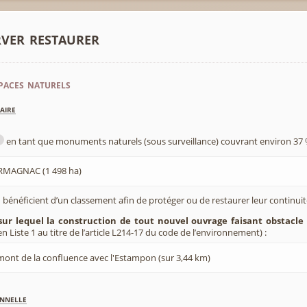
rver restaurer
paces naturels
aire
en tant que monuments naturels (sous surveillance) couvrant environ 37 
RMAGNAC (1 498 ha)
 bénéficient d’un classement afin de protéger ou de restaurer leur continui
sur lequel la construction de tout nouvel ouvrage faisant obstacle 
 Liste 1 au titre de l’article L214-17 du code de l’environnement) :
ont de la confluence avec l'Estampon (sur 3,44 km)
nnelle