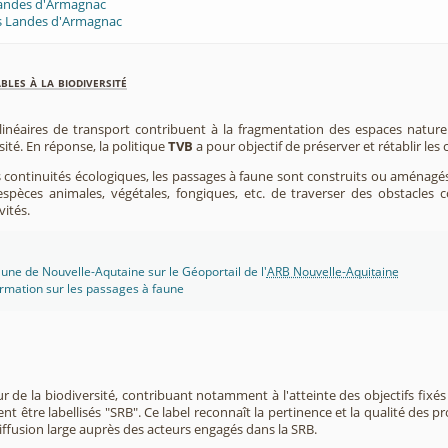
Landes d'Armagnac
s Landes d'Armagnac
les à la biodiversité
 linéaires de transport contribuent à la fragmentation des espaces natur
sité. En réponse, la politique
TVB
a pour objectif de préserver et rétablir les
s continuités écologiques, les passages à faune sont construits ou aménagés 
spèces animales, végétales, fongiques, etc. de traverser des obstacles c
vités.
une de Nouvelle-Aqutaine sur le Géoportail de l'
ARB Nouvelle-Aquitaine
rmation sur les passages à faune
r de la biodiversité, contribuant notamment à l'atteinte des objectifs fixés
nt être labellisés "SRB". Ce label reconnaît la pertinence et la qualité des p
 diffusion large auprès des acteurs engagés dans la SRB.