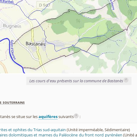
i
Les cours d'eau présents sur la commune de Bastanès
s souterrains
i
nès se situe sur les
aquifères
suivants
:
rites et ophites du Trias sud-aquitain
(Unité imperméable, Sédimentaire)
lcaires dolomitiques et marnes du Paléocène du front nord pyrénéen
(Unité a