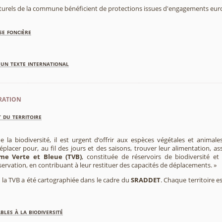
aturels de la commune bénéficient de protections issues d'engagements eu
se foncière
'un texte international
ration
 du territoire
e la biodiversité, il est urgent d’offrir aux espèces végétales et animale
placer pour, au fil des jours et des saisons, trouver leur alimentation, as
me Verte et Bleue (TVB)
, constituée de réservoirs de biodiversité et
éservation, en contribuant à leur restituer des capacités de déplacements. »
e, la TVB a été cartographiée dans le cadre du
SRADDET
. Chaque territoire e
les à la biodiversité