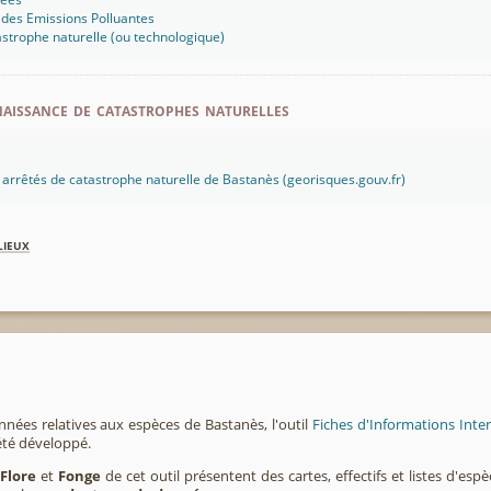
 des Emissions Polluantes
strophe naturelle (ou technologique)
aissance de catastrophes naturelles
es arrêtés de catastrophe naturelle de Bastanès (georisques.gouv.fr)
lieux
nnées relatives aux espèces de Bastanès, l'outil
Fiches d'Informations Inte
été développé.
,
Flore
et
Fonge
de cet outil présentent des cartes, effectifs et listes d'es