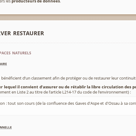
ers les
producteurs de données
.
rver restaurer
paces naturels
aire
 bénéficient d’un classement afin de protéger ou de restaurer leur continui
r lequel il convient d’assurer ou de rétablir la libre circulation des 
ement en Liste 2 au titre de l’article L214-17 du code de l’environnement) :
on : tout son cours (de la confluence des Gaves d'Aspe et d'Ossau à sa con
nnelle