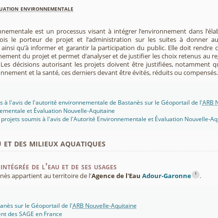
luation environnementale
nnementale est un processus visant à intégrer l’environnement dans l’élabo
 fois le porteur de projet et l’administration sur les suites à donner 
insi qu’à informer et garantir la participation du public. Elle doit rendre
nement du projet et permet d’analyser et de justifier les choix retenus au re
. Les décisions autorisant les projets doivent être justifiées, notamment q
onnement et la santé, ces derniers devant être évités, réduits ou compensés.
s à l'avis de l'autorité environnementale de Bastanès sur le Géoportail de l'
ARB N
ementale et Évaluation Nouvelle-Aquitaine
projets soumis à l'avis de l'Autorité Environnementale et Évaluation Nouvelle-Aq
u et des milieux aquatiques
intégrée de l'eau et de ses usages
i
s appartient au territoire de l'
Agence de l'Eau
Adour-Garonne
.
nès sur le Géoportail de l'
ARB Nouvelle-Aquitaine
ent des SAGE en France