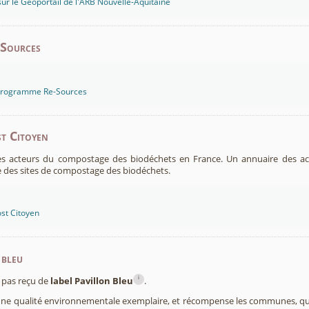
sur le Géoportail de l'ARB Nouvelle-Aquitaine
-Sources
 programme Re-Sources
t Citoyen
es acteurs du compostage des biodéchets en France. Un annuaire des ac
 des sites de compostage des biodéchets.
st Citoyen
 bleu
i
pas reçu de
label Pavillon Bleu
.
 une qualité environnementale exemplaire, et récompense les communes, 