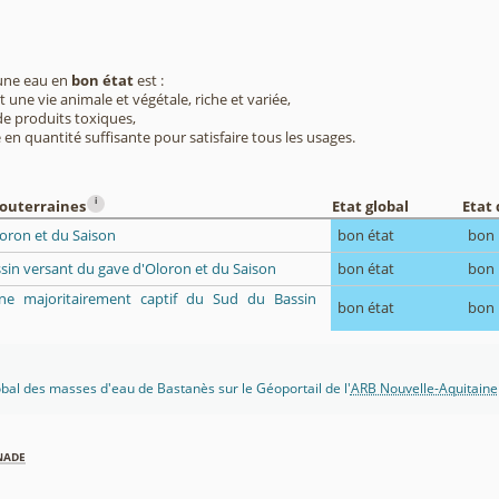
 une eau en
bon état
est :
 une vie animale et végétale, riche et variée,
e produits toxiques,
 en quantité suffisante pour satisfaire tous les usages.
i
souterraines
Etat global
Etat 
loron et du Saison
bon état
bon
ssin versant du gave d'Oloron et du Saison
bon état
bon
ène majoritairement captif du Sud du Bassin
bon état
bon
lobal des masses d'eau de Bastanès sur le Géoportail de l'
ARB Nouvelle-Aquitaine
nade