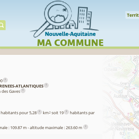
Cookies management panel
↑
Territoire
Mil
Territ
Gérer préserver restaur
i
90
i
RENEES-ATLANTIQUES
i
n des Gaves
i
i
habitants pour 5,28
km
soit 19
habitants par
2
i
male : 109.87 m - altitude maximale : 263.60 m