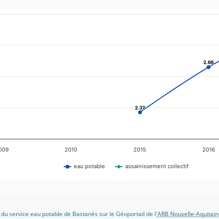
2.66
2.66
2.37
2.37
009
2010
2015
2016
eau potable
assainissement collectif
 du service eau potable de Bastanès sur le Géoportail de l'
ARB Nouvelle-Aquitain