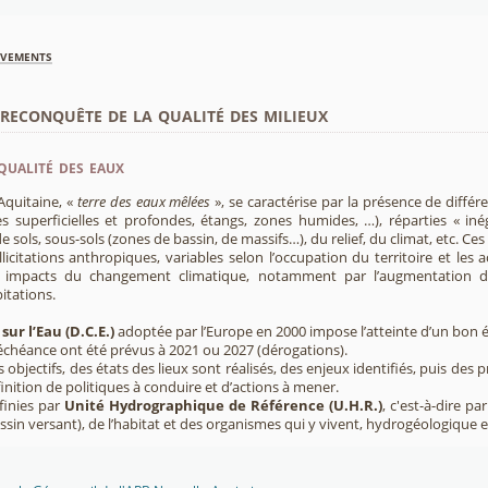
èvements
econquête de la qualité des milieux
qualité des eaux
Aquitaine, «
terre des eaux mêlées
», se caractérise par la présence de diffé
s superficielles et profondes, étangs, zones humides, …), réparties « inég
e sols, sous-sols (zones de bassin, de massifs…), du relief, du climat, etc. C
licitations anthropiques, variables selon l’occupation du territoire et les 
s impacts du changement climatique, notamment par l’augmentation d
pitations.
sur l’Eau (D.C.E.)
adoptée par l’Europe en 2000 impose l’atteinte d’un bon ét
’échéance ont été prévus à 2021 ou 2027 (dérogations).
s objectifs, des états des lieux sont réalisés, des enjeux identifiés, puis 
finition de politiques à conduire et d’actions à mener.
finies par
Unité Hydrographique de Référence (U.H.R.)
, c'est-à-dire p
sin versant), de l’habitat et des organismes qui y vivent, hydrogéologique 