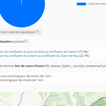
i
et semi-naturels aquatiques
.
i
-bassins
suivants
:
on du confluent du Joos (inclus) au confluent du Saison
(77,3%)
on du confluent du Saison au confluent du Gave de Pau
(22,7%)
nt environ
km de cours d'eau
[info_reseau_hydro__source], comprenant pr
n
sur une longueur de moins de 1 km
une longueur de moins de 1 km