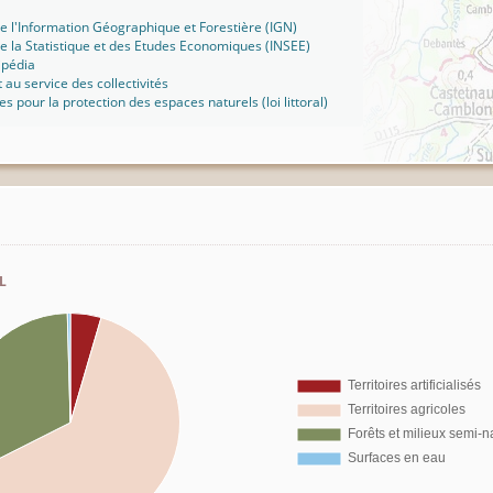
 de l'Information Géographique et Forestière (IGN)
 de la Statistique et des Etudes Economiques (INSEE)
ipédia
t au service des collectivités
ues pour la protection des espaces naturels (loi littoral)
l