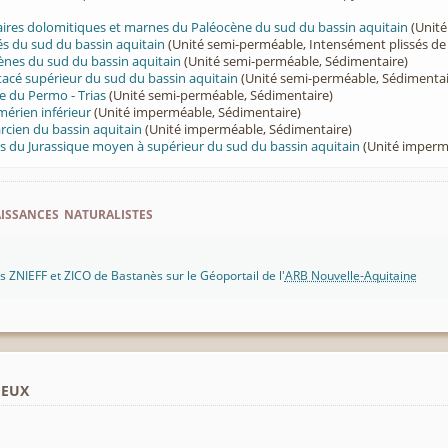
lcaires dolomitiques et marnes du Paléocène du sud du bassin aquitain
(Unité
és du sud du bassin aquitain
(Unité semi-perméable, Intensément plissés d
ènes du sud du bassin aquitain
(Unité semi-perméable, Sédimentaire)
tacé supérieur du sud du bassin aquitain
(Unité semi-perméable, Sédimentai
e du Permo - Trias
(Unité semi-perméable, Sédimentaire)
érien inférieur
(Unité imperméable, Sédimentaire)
cien du bassin aquitain
(Unité imperméable, Sédimentaire)
s du Jurassique moyen à supérieur du sud du bassin aquitain
(Unité imperm
ssances naturalistes
 ZNIEFF et ZICO de Bastanès sur le Géoportail de l'
ARB Nouvelle-Aquitaine
ieux