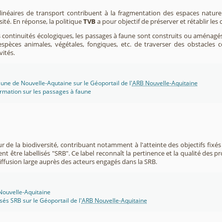
 linéaires de transport contribuent à la fragmentation des espaces natur
sité. En réponse, la politique
TVB
a pour objectif de préserver et rétablir les
s continuités écologiques, les passages à faune sont construits ou aménagés 
spèces animales, végétales, fongiques, etc. de traverser des obstacles c
vités.
une de Nouvelle-Aqutaine sur le Géoportail de l'
ARB Nouvelle-Aquitaine
rmation sur les passages à faune
r de la biodiversité, contribuant notamment à l'atteinte des objectifs fixés
nt être labellisés "SRB". Ce label reconnaît la pertinence et la qualité des p
 diffusion large auprès des acteurs engagés dans la SRB.
 Nouvelle-Aquitaine
isés SRB sur le Géoportail de l'
ARB Nouvelle-Aquitaine