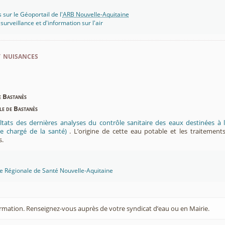
 sur le Géoportail de l'
ARB Nouvelle-Aquitaine
rveillance et d'information sur l'air
t nuisances
e Bastanès
ble de Bastanès
ltats des dernières analyses du contrôle sanitaire des eaux destinées
e chargé de la santé)
. L’origine de cette eau potable et les traitement
s.
ce Régionale de Santé Nouvelle-Aquitaine
rmation. Renseignez-vous auprès de votre syndicat d’eau ou en Mairie.