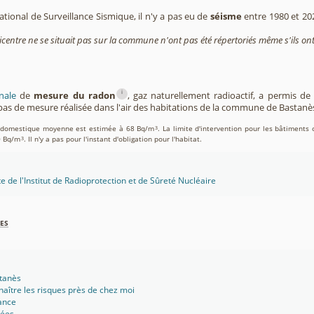
tional de Surveillance Sismique, il n'y a pas eu de
séisme
entre 1980 et 2
icentre ne se situait pas sur la commune n'ont pas été répertoriés même s'ils ont
i
nale
de
mesure du radon
, gaz naturellement radioactif, a permis d
as de mesure réalisée dans l'air des habitations de la commune de Bastanè
on domestique moyenne est estimée à 68 Bq/m
. La limite d'intervention pour les bâtiments 
3
0 Bq/m
. Il n'y a pas pour l'instant d'obligation pour l'habitat.
3
te de l'Institut de Radioprotection et de Sûreté Nucléaire
es
stanès
aître les risques près de chez moi
ance
sées