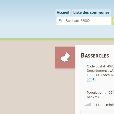
Cookies management panel
Accueil
Liste des communes
Bassercles
Code postal : 407
Département :
LA
EPCI
: CC Coteaux 
SCoT
:
Population : 155
par km
2
altitude mini