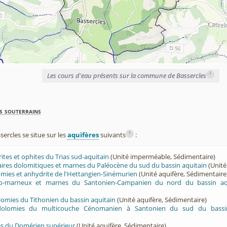
i
Les cours d'eau présents sur la commune de Bassercles
s souterrains
i
rcles se situe sur les
aquifères
suivants
:
rites et ophites du Trias sud-aquitain
(Unité imperméable, Sédimentaire)
lcaires dolomitiques et marnes du Paléocène du sud du bassin aquitain
(Unité
lomies et anhydrite de l'Hettangien-Sinémurien
(Unité aquifère, Sédimentaire
ayo-marneux et marnes du Santonien-Campanien du nord du bassin aq
olomies du Tithonien du bassin aquitain
(Unité aquifère, Sédimentaire)
 dolomies du multicouche Cénomanien à Santonien du sud du bassin
rès du Domérien supérieur
(Unité aquifère, Sédimentaire)