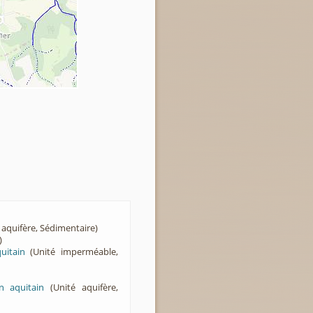
 aquifère, Sédimentaire)
)
uitain
(Unité imperméable,
 aquitain
(Unité aquifère,