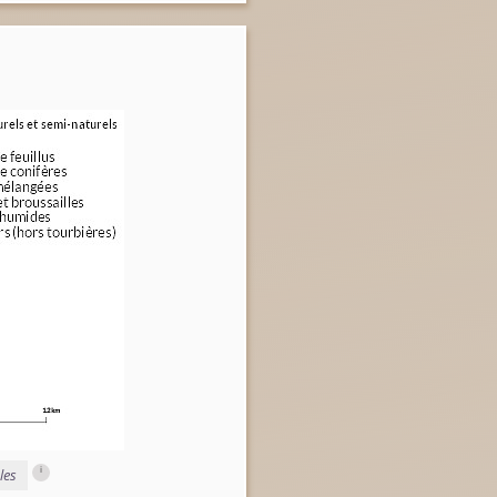
i
les