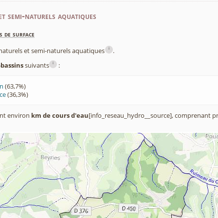
et semi-naturels aquatiques
s de surface
i
x naturels et semi-naturels aquatiques
.
i
-bassins
suivants
:
rn
(63,7%)
ce
(36,3%)
nt environ
km de cours d'eau
[info_reseau_hydro__source], comprenant pr