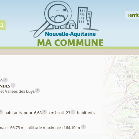
↑
Territoire
Milieux
Qualité
Espèces
Gérer
Territ
i
00
i
NDES
i
et Vallées des Luys
i
i
i
habitants pour 6,68
km
soit 23
habitants
2
i
male : 66.73 m - altitude maximale : 164.10 m