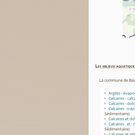
Les milieux aquatique
La commune de Basse
Argiles - évapo
Calcaires - ca
Calcaires - do
Calcaires cr
Sédimentaire)
Calcaires et d
Calcaires et
Sédimentaire)
Calcaires et g