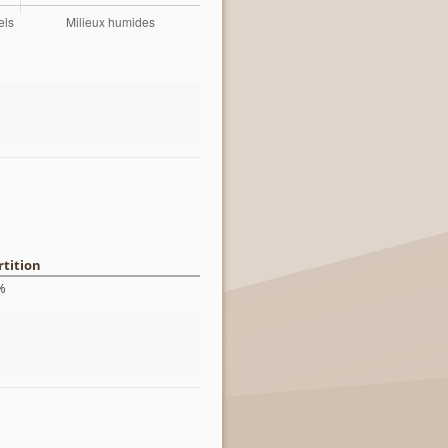
tition
%