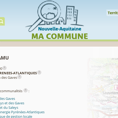
Cookies management panel
↑
Territoire
Mil
Territ
Gérer préserver restaur
amu
i
90
i
RENEES-ATLANTIQUES
i
n des Gaves
i
ercommunalités
:
des Gaves
ys et des Gaves
et du Saleys
énergie Pyrénées-Atlantiques
ue de gestion locale