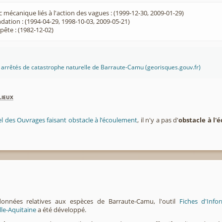
 mécanique liés à l'action des vagues : (1999-12-30, 2009-01-29)
dation : (1994-04-29, 1998-10-03, 2009-05-21)
ête : (1982-12-02)
es arrêtés de catastrophe naturelle de Barraute-Camu (georisques.gouv.fr)
lieux
el des Ouvrages faisant obstacle à l’écoulement
, il n'y a pas d'
obstacle à l
données relatives aux espèces de Barraute-Camu, l'outil
Fiches d'Inf
lle-Aquitaine
a été développé.