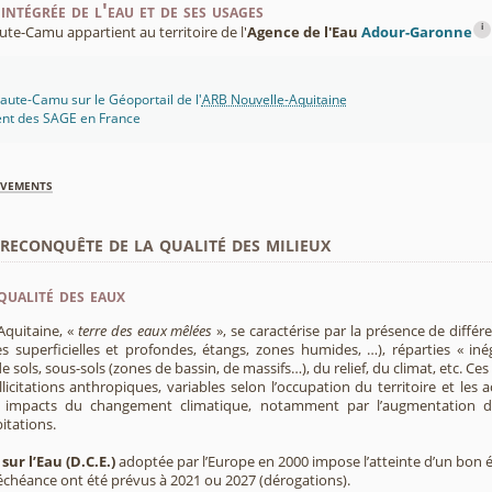
intégrée de l'eau et de ses usages
i
e-Camu appartient au territoire de l'
Agence de l'Eau
Adour-Garonne
ute-Camu sur le Géoportail de l'
ARB Nouvelle-Aquitaine
ent des SAGE en France
èvements
econquête de la qualité des milieux
qualité des eaux
Aquitaine, «
terre des eaux mêlées
», se caractérise par la présence de diffé
s superficielles et profondes, étangs, zones humides, …), réparties « inég
e sols, sous-sols (zones de bassin, de massifs…), du relief, du climat, etc. C
licitations anthropiques, variables selon l’occupation du territoire et les 
s impacts du changement climatique, notamment par l’augmentation d
pitations.
sur l’Eau (D.C.E.)
adoptée par l’Europe en 2000 impose l’atteinte d’un bon ét
’échéance ont été prévus à 2021 ou 2027 (dérogations).