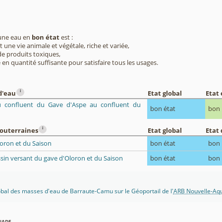
 une eau en
bon état
est :
 une vie animale et végétale, riche et variée,
e produits toxiques,
 en quantité suffisante pour satisfaire tous les usages.
i
d'eau
Etat global
Etat
 confluent du Gave d'Aspe au confluent du
bon état
bon
i
souterraines
Etat global
Etat 
loron et du Saison
bon état
bon
ssin versant du gave d'Oloron et du Saison
bon état
bon
lobal des masses d'eau de Barraute-Camu sur le Géoportail de l'
ARB Nouvelle-Aqu
nade