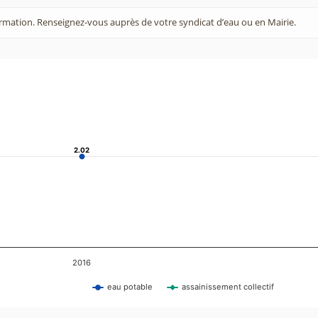
rmation. Renseignez-vous auprès de votre syndicat d’eau ou en Mairie.
2.02
2.02
2016
eau potable
assainissement collectif