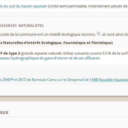
és du sud du bassin aquitain
(Unité semi-perméable, Intensément plissés d
ssances naturalistes
i
turels de la commune ont un intérêt écologique reconnu
, et sont ainsi c
 Naturelles d'Intérêt Ecologique, Faunistique et Floristique)
F de type 2
(grands espaces naturels riches)
suivante couvre 5.5 % de la sur
eseau hydrographique du gave d'oloron et de ses affluents
 ZNIEFF et ZICO de Barraute-Camu sur le Géoportail de l'
ARB Nouvelle-Aquitain
ieux