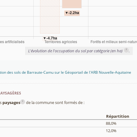
i
L'évolution de l'occupation du sol par catégorie (en ha)
.
tion des sols de Barraute-Camu sur le Géoportail de l'ARB Nouvelle-Aquitaine
paysagères
i
es
paysages
de la commune sont formés de :
Répartition
88,0%
12,0%