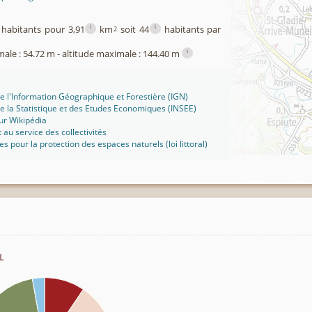
i
i
habitants pour 3,91
km
soit 44
habitants par
2
i
male : 54.72 m - altitude maximale : 144.40 m
 de l'Information Géographique et Forestière (IGN)
 de la Statistique et des Etudes Economiques (INSEE)
r Wikipédia
t au service des collectivités
ues pour la protection des espaces naturels (loi littoral)
l