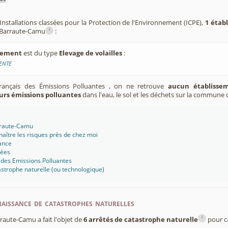
Installations classées pour la Protection de l'Environnement (ICPE),
1 étab
i
 Barraute-Camu
:
ssement
est du type
Elevage de volailles
:
ENTE
Français des Émissions Polluantes , on ne retrouve
aucun établissem
urs émissions polluantes
dans l'eau, le sol et les déchets sur la commune
rraute-Camu
aître les risques près de chez moi
ance
sées
 des Emissions Polluantes
strophe naturelle (ou technologique)
aissance de catastrophes naturelles
i
aute-Camu a fait l'objet de
6 arrêtés de catastrophe naturelle
pour c