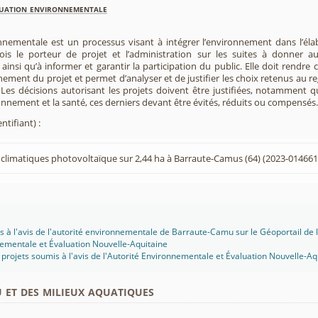
luation environnementale
nnementale est un processus visant à intégrer l’environnement dans l’élabo
 fois le porteur de projet et l’administration sur les suites à donner 
insi qu’à informer et garantir la participation du public. Elle doit rendre
nement du projet et permet d’analyser et de justifier les choix retenus au re
. Les décisions autorisant les projets doivent être justifiées, notamment q
onnement et la santé, ces derniers devant être évités, réduits ou compensés.
ntifiant) :
 climatiques photovoltaïque sur 2,44 ha à Barraute-Camus (64) (2023-014661
s à l'avis de l'autorité environnementale de Barraute-Camu sur le Géoportail de l
ementale et Évaluation Nouvelle-Aquitaine
projets soumis à l'avis de l'Autorité Environnementale et Évaluation Nouvelle-Aq
u et des milieux aquatiques