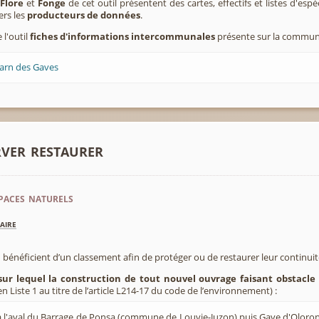
,
Flore
et
Fonge
de cet outil présentent des cartes, effectifs et listes d'es
ers les
producteurs de données
.
 l'outil
fiches d'informations intercommunales
présente sur la commun
éarn des Gaves
rver restaurer
paces naturels
aire
 bénéficient d’un classement afin de protéger ou de restaurer leur continui
sur lequel la construction de tout nouvel ouvrage faisant obstacle 
 Liste 1 au titre de l’article L214-17 du code de l’environnement) :
 l'aval du Barrage de Ponsa (commune de Louvie-Juzon) puis Gave d'Oloron 