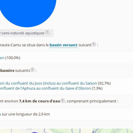
i
et semi-naturels aquatiques
.
i
aute-Camu se situe dans le
bassin versant
suivant
:
ron
(100,0%)
i
-bassins
suivants
:
on du confluent du Joos (inclus) au confluent du Saison
(92,7%)
onfluent de l'Aphura au confluent du Gave d'Oloron
(7,3%)
i
nt environ
7,4 km de cours d'eau
, comprenant principalement :
n
sur une longueur de 2,9 km