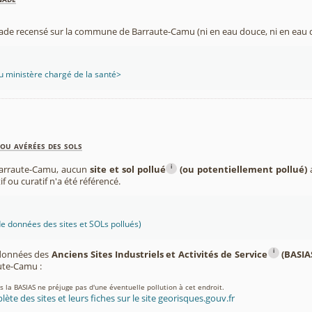
nade recensé sur la commune de Barraute-Camu (ni en eau douce, ni en eau 
 ministère chargé de la santé>
ou avérées des sols
i
arraute-Camu, aucun
site et sol pollué
(ou potentiellement pollué)
a
if ou curatif n'a été référencé.
 données des sites et SOLs pollués)
i
 données des
Anciens Sites Industriels et Activités de Service
(BASIA
te-Camu :
ns la BASIAS ne préjuge pas d'une éventuelle pollution à cet endroit.
lète des sites et leurs fiches sur le site georisques.gouv.fr