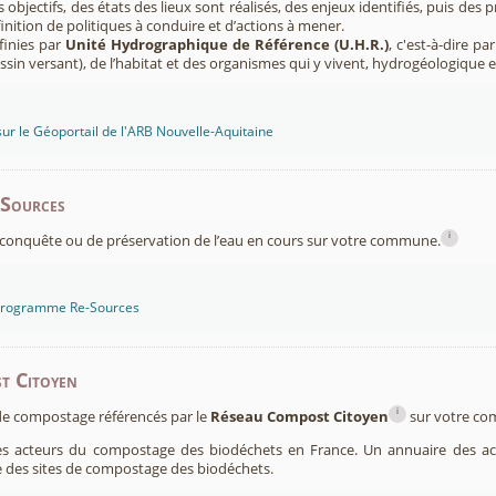
s objectifs, des états des lieux sont réalisés, des enjeux identifiés, puis 
finition de politiques à conduire et d’actions à mener.
finies par
Unité Hydrographique de Référence (U.H.R.)
, c'est-à-dire p
sin versant), de l’habitat et des organismes qui y vivent, hydrogéologique 
sur le Géoportail de l'ARB Nouvelle-Aquitaine
-Sources
i
conquête ou de préservation de l’eau en cours sur votre commune.
 programme Re-Sources
t Citoyen
i
s de compostage référencés par le
Réseau Compost Citoyen
sur votre c
es acteurs du compostage des biodéchets en France. Un annuaire des ac
 des sites de compostage des biodéchets.