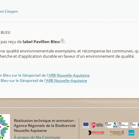
st Citoyen
 bleu
i
pas reçu de
label Pavillon Bleu
.
 une qualité environnementale exemplaire, et récompense les communes, 
cherche et d'application durable en faveur d'un environnement de qualité.
n Bleu sur le Géoportail de l'
ARB Nouvelle-Aquitaine
 Bleu sur le Géoportail de l'
ARB Nouvelle-Aquitaine
Réalisation technique et animation :
Agence Régionale de la Biodiversité
Nouvelle-Aquitaine
À propos de Ma Commune