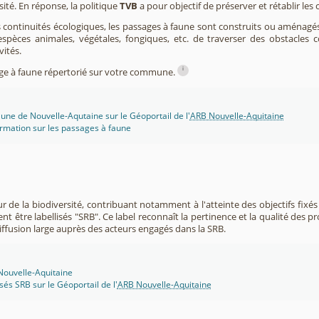
sité. En réponse, la politique
TVB
a pour objectif de préserver et rétablir les
s continuités écologiques, les passages à faune sont construits ou aménagés 
spèces animales, végétales, fongiques, etc. de traverser des obstacles c
vités.
i
sage à faune répertorié sur votre commune.
une de Nouvelle-Aqutaine sur le Géoportail de l'
ARB Nouvelle-Aquitaine
rmation sur les passages à faune
r de la biodiversité, contribuant notamment à l'atteinte des objectifs fixés
nt être labellisés "SRB". Ce label reconnaît la pertinence et la qualité des p
 diffusion large auprès des acteurs engagés dans la SRB.
 Nouvelle-Aquitaine
isés SRB sur le Géoportail de l'
ARB Nouvelle-Aquitaine