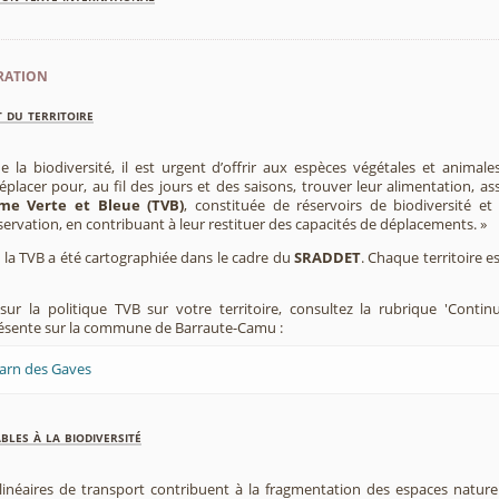
ration
 du territoire
e la biodiversité, il est urgent d’offrir aux espèces végétales et animale
placer pour, au fil des jours et des saisons, trouver leur alimentation, as
me Verte et Bleue (TVB)
, constituée de réservoirs de biodiversité et
éservation, en contribuant à leur restituer des capacités de déplacements. »
e, la TVB a été cartographiée dans le cadre du
SRADDET
. Chaque territoire e
ur la politique TVB sur votre territoire, consultez la rubrique 'Contin
résente sur la commune de Barraute-Camu :
éarn des Gaves
les à la biodiversité
 linéaires de transport contribuent à la fragmentation des espaces natur