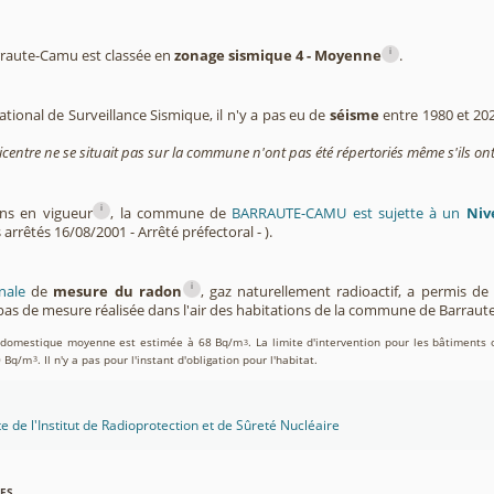
i
aute-Camu est classée en
zonage sismique 4 - Moyenne
.
tional de Surveillance Sismique, il n'y a pas eu de
séisme
entre 1980 et 20
icentre ne se situait pas sur la commune n'ont pas été répertoriés même s'ils ont
i
ons en vigueur
, la commune de
BARRAUTE-CAMU est sujette à un
Niv
 arrêtés 16/08/2001 - Arrêté préfectoral - ).
i
nale
de
mesure du radon
, gaz naturellement radioactif, a permis d
as de mesure réalisée dans l'air des habitations de la commune de Barrau
on domestique moyenne est estimée à 68 Bq/m
. La limite d'intervention pour les bâtiments 
3
0 Bq/m
. Il n'y a pas pour l'instant d'obligation pour l'habitat.
3
te de l'Institut de Radioprotection et de Sûreté Nucléaire
es