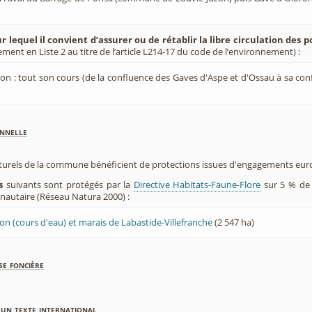
r lequel il convient d’assurer ou de rétablir la libre circulation des 
ement en Liste 2 au titre de l’article L214-17 du code de l’environnement) :
on : tout son cours (de la confluence des Gaves d'Aspe et d'Ossau à sa con
nnelle
aturels de la commune bénéficient de protections issues d'engagements eu
s
suivants sont protégés par la
Directive Habitats-Faune-Flore
sur 5 % de 
utaire (Réseau Natura 2000) :
on (cours d'eau) et marais de Labastide-Villefranche
(2 547 ha)
se foncière
'un texte international