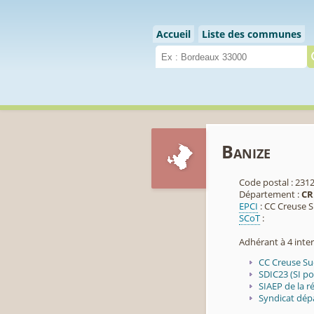
Cookies management panel
Accueil
Liste des communes
Banize
Code postal : 231
Département :
CR
EPCI
: CC Creuse 
SCoT
:
Adhérant à 4 int
CC Creuse Su
SDIC23 (SI p
SIAEP de la r
Syndicat dép