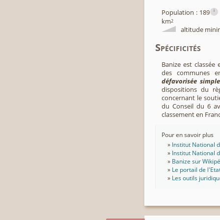
i
Population : 189
km
2
altitude mini
Spécificités
Banize est classée 
des communes en 
défavorisée simple
dispositions du r
concernant le souti
du Conseil du 6 avr
classement en Fran
Pour en savoir plus
Institut National
Institut National
Banize sur Wikip
Le portail de l'Eta
Les outils juridiq