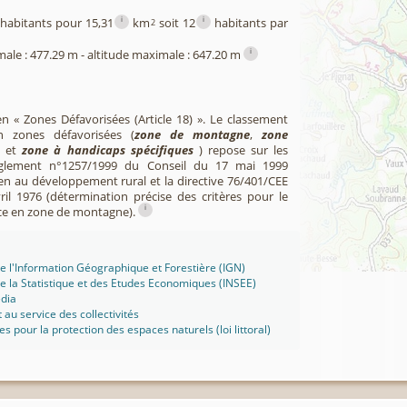
i
i
habitants pour 15,31
km
soit 12
habitants par
2
i
male : 477.29 m - altitude maximale : 647.20 m
en « Zones Défavorisées (Article 18) ». Le classement
zones défavorisées (
zone de montagne
,
zone
et
zone à handicaps spécifiques
) repose sur les
èglement n°1257/1999 du Conseil du 17 mai 1999
en au développement rural et la directive 76/401/CEE
il 1976 (détermination précise des critères pour le
i
ce en zone de montagne).
 de l'Information Géographique et Forestière (IGN)
 de la Statistique et des Etudes Economiques (INSEE)
édia
t au service des collectivités
ues pour la protection des espaces naturels (loi littoral)