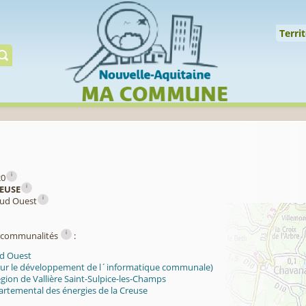
↑
Territoire
Milieux
Qualité
Espèces
Gérer
Territ
i
20
i
EUSE
i
Sud Ouest
i
ercommunalités
:
d Ouest
our le développement de l´informatique communale)
égion de Vallière Saint-Sulpice-les-Champs
artemental des énergies de la Creuse