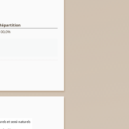
Répartition
100,0%