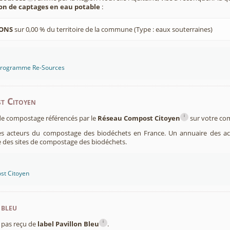
ion de captages en eau potable
:
ZONS
sur 0,00 % du territoire de la commune (Type : eaux souterraines)
 programme Re-Sources
t Citoyen
i
s de compostage référencés par le
Réseau Compost Citoyen
sur votre c
es acteurs du compostage des biodéchets en France. Un annuaire des ac
 des sites de compostage des biodéchets.
st Citoyen
 bleu
i
pas reçu de
label Pavillon Bleu
.