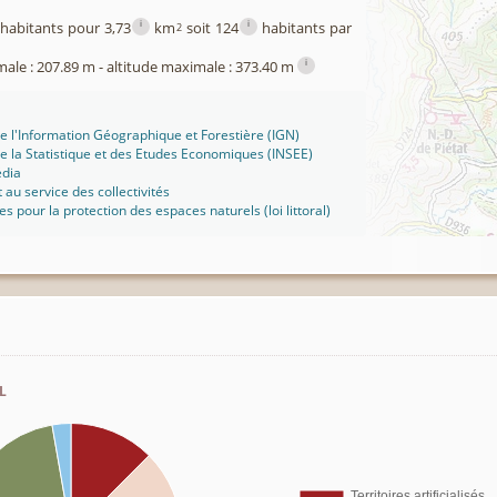
i
i
habitants pour 3,73
km
soit 124
habitants par
2
i
male : 207.89 m - altitude maximale : 373.40 m
 de l'Information Géographique et Forestière (IGN)
 de la Statistique et des Etudes Economiques (INSEE)
édia
t au service des collectivités
ues pour la protection des espaces naturels (loi littoral)
l