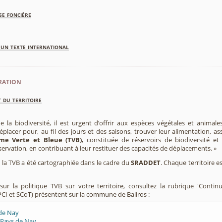
se foncière
'un texte international
ration
 du territoire
e la biodiversité, il est urgent d’offrir aux espèces végétales et animale
placer pour, au fil des jours et des saisons, trouver leur alimentation, as
me Verte et Bleue (TVB)
, constituée de réservoirs de biodiversité et
éservation, en contribuant à leur restituer des capacités de déplacements. »
e, la TVB a été cartographiée dans le cadre du
SRADDET
. Chaque territoire e
ur la politique TVB sur votre territoire, consultez la rubrique 'Contin
CI et SCoT) présentent sur la commune de Baliros :
 de Nay
 Pays de Nay