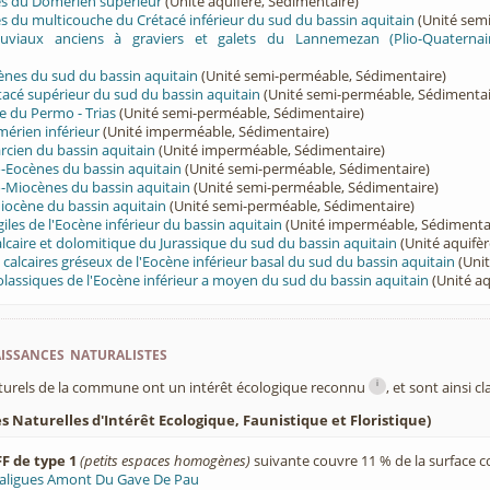
rès du Domérien supérieur
(Unité aquifère, Sédimentaire)
rès du multicouche du Crétacé inférieur du sud du bassin aquitain
(Unité sem
luviaux anciens à graviers et galets du Lannemezan (Plio-Quaternai
ènes du sud du bassin aquitain
(Unité semi-perméable, Sédimentaire)
tacé supérieur du sud du bassin aquitain
(Unité semi-perméable, Sédimentai
e du Permo - Trias
(Unité semi-perméable, Sédimentaire)
érien inférieur
(Unité imperméable, Sédimentaire)
cien du bassin aquitain
(Unité imperméable, Sédimentaire)
-Eocènes du bassin aquitain
(Unité semi-perméable, Sédimentaire)
-Miocènes du bassin aquitain
(Unité semi-perméable, Sédimentaire)
iocène du bassin aquitain
(Unité semi-perméable, Sédimentaire)
iles de l'Eocène inférieur du bassin aquitain
(Unité imperméable, Sédimenta
lcaire et dolomitique du Jurassique du sud du bassin aquitain
(Unité aquifèr
t calcaires gréseux de l'Eocène inférieur basal du sud du bassin aquitain
(Unit
olassiques de l'Eocène inférieur a moyen du sud du bassin aquitain
(Unité aq
ssances naturalistes
i
turels de la commune ont un intérêt écologique reconnu
, et sont ainsi c
 Naturelles d'Intérêt Ecologique, Faunistique et Floristique)
F de type 1
(petits espaces homogènes)
suivante couvre 11 % de la surface 
aligues Amont Du Gave De Pau