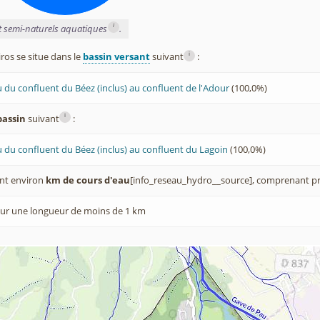
i
et semi-naturels aquatiques
.
i
os se situe dans le
bassin versant
suivant
:
 du confluent du Béez (inclus) au confluent de l'Adour
(100,0%)
i
bassin
suivant
:
 du confluent du Béez (inclus) au confluent du Lagoin
(100,0%)
nt environ
km de cours d'eau
[info_reseau_hydro__source], comprenant pr
ur une longueur de moins de 1 km