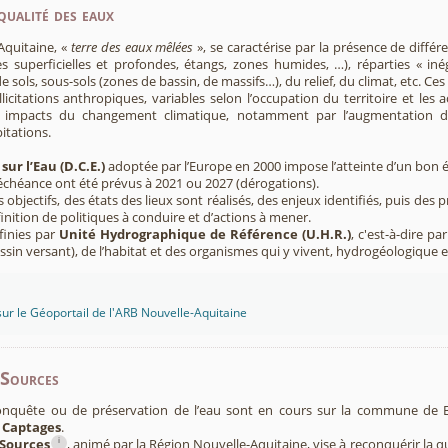
qualité des eaux
Aquitaine, «
terre des eaux mêlées
», se caractérise par la présence de diffé
s superficielles et profondes, étangs, zones humides, …), réparties « inég
e sols, sous-sols (zones de bassin, de massifs…), du relief, du climat, etc. C
licitations anthropiques, variables selon l’occupation du territoire et les 
s impacts du changement climatique, notamment par l’augmentation d
pitations.
sur l’Eau (D.C.E.)
adoptée par l’Europe en 2000 impose l’atteinte d’un bon ét
’échéance ont été prévus à 2021 ou 2027 (dérogations).
s objectifs, des états des lieux sont réalisés, des enjeux identifiés, puis 
finition de politiques à conduire et d’actions à mener.
finies par
Unité Hydrographique de Référence (U.H.R.)
, c'est-à-dire p
sin versant), de l’habitat et des organismes qui y vivent, hydrogéologique 
sur le Géoportail de l'ARB Nouvelle-Aquitaine
-Sources
onquête ou de préservation de l’eau sont en cours sur la commune de Ba
 Captages
.
i
Sources
, animé par la Région Nouvelle-Aquitaine, vise à reconquérir la q