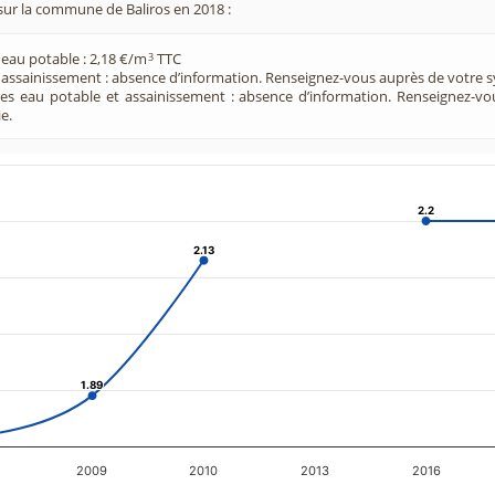
sur la commune de Baliros en 2018 :
 eau potable : 2,18 €/m
TTC
3
e assainissement : absence d’information. Renseignez-vous auprès de votre s
ces eau potable et assainissement : absence d’information. Renseignez-v
e.
2.2
2.2
2.13
2.13
1.89
1.89
2009
2010
2013
2016