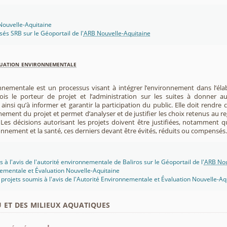
 Nouvelle-Aquitaine
isés SRB sur le Géoportail de l'
ARB Nouvelle-Aquitaine
luation environnementale
nnementale est un processus visant à intégrer l’environnement dans l’élabo
 fois le porteur de projet et l’administration sur les suites à donner 
insi qu’à informer et garantir la participation du public. Elle doit rendre
nement du projet et permet d’analyser et de justifier les choix retenus au re
. Les décisions autorisant les projets doivent être justifiées, notamment q
onnement et la santé, ces derniers devant être évités, réduits ou compensés.
 à l'avis de l'autorité environnementale de Baliros sur le Géoportail de l'
ARB Nou
ementale et Évaluation Nouvelle-Aquitaine
projets soumis à l'avis de l'Autorité Environnementale et Évaluation Nouvelle-Aq
u et des milieux aquatiques