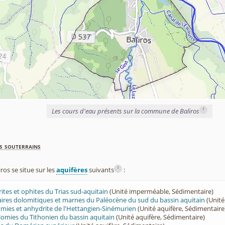
i
Les cours d'eau présents sur la commune de Baliros
s souterrains
i
os se situe sur les
aquifères
suivants
:
rites et ophites du Trias sud-aquitain
(Unité imperméable, Sédimentaire)
lcaires dolomitiques et marnes du Paléocène du sud du bassin aquitain
(Unité
lomies et anhydrite de l'Hettangien-Sinémurien
(Unité aquifère, Sédimentaire
olomies du Tithonien du bassin aquitain
(Unité aquifère, Sédimentaire)