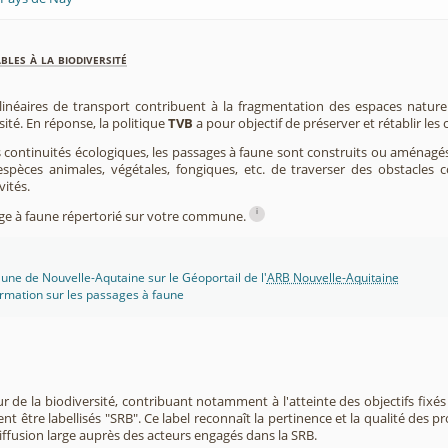
les à la biodiversité
 linéaires de transport contribuent à la fragmentation des espaces natur
sité. En réponse, la politique
TVB
a pour objectif de préserver et rétablir les
s continuités écologiques, les passages à faune sont construits ou aménagés 
spèces animales, végétales, fongiques, etc. de traverser des obstacles c
vités.
i
sage à faune répertorié sur votre commune.
une de Nouvelle-Aqutaine sur le Géoportail de l'
ARB Nouvelle-Aquitaine
rmation sur les passages à faune
r de la biodiversité, contribuant notamment à l'atteinte des objectifs fixés
nt être labellisés "SRB". Ce label reconnaît la pertinence et la qualité des p
 diffusion large auprès des acteurs engagés dans la SRB.