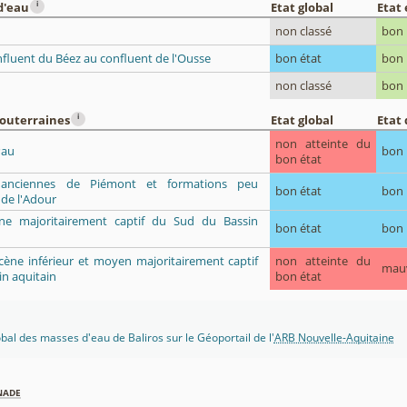
i
d'eau
Etat global
Etat
non classé
bon
fluent du Béez au confluent de l'Ousse
bon état
bon
non classé
bon
i
souterraines
Etat global
Etat 
non atteinte du
Pau
bon
bon état
s anciennes de Piémont et formations peu
bon état
bon
de l'Adour
ène majoritairement captif du Sud du Bassin
bon état
bon
ocène inférieur et moyen majoritairement captif
non atteinte du
mau
n aquitain
bon état
obal des masses d'eau de Baliros sur le Géoportail de l'
ARB Nouvelle-Aquitaine
nade