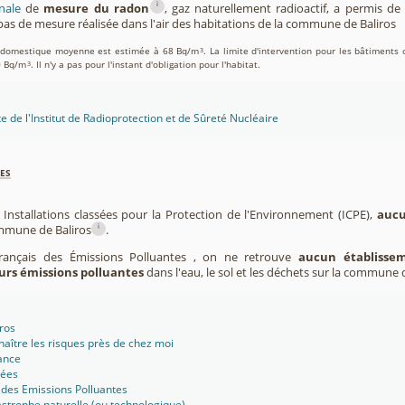
i
nale
de
mesure du radon
, gaz naturellement radioactif, a permis d
as de mesure réalisée dans l'air des habitations de la commune de Baliros
on domestique moyenne est estimée à 68 Bq/m
. La limite d'intervention pour les bâtiments 
3
0 Bq/m
. Il n'y a pas pour l'instant d'obligation pour l'habitat.
3
te de l'Institut de Radioprotection et de Sûreté Nucléaire
es
 Installations classées pour la Protection de l'Environnement (ICPE),
aucu
i
ommune de Baliros
.
Français des Émissions Polluantes , on ne retrouve
aucun établissem
urs émissions polluantes
dans l'eau, le sol et les déchets sur la commune d
iros
aître les risques près de chez moi
ance
sées
 des Emissions Polluantes
strophe naturelle (ou technologique)