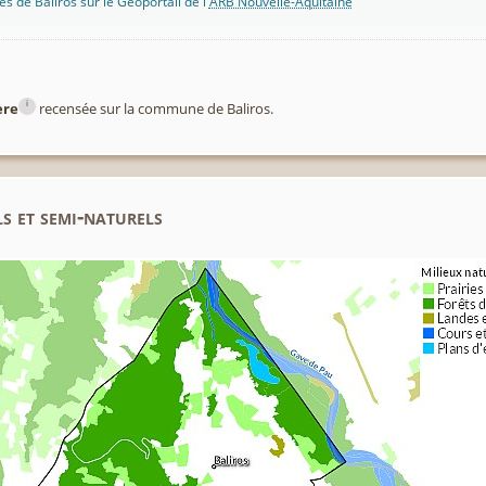
s de Baliros sur le Géoportail de l'
ARB Nouvelle-Aquitaine
i
ère
recensée sur la commune de Baliros.
s et semi-naturels