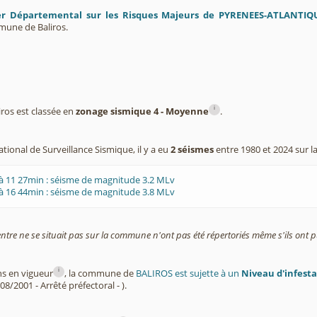
er Départemental sur les Risques Majeurs de PYRENEES-ATLANTIQ
mune de Baliros.
i
os est classée en
zonage sismique 4 - Moyenne
.
tional de Surveillance Sismique, il y a eu
2 séismes
entre 1980 et 2024 sur 
à 11 27min : séisme de magnitude 3.2 MLv
à 16 44min : séisme de magnitude 3.8 MLv
entre ne se situait pas sur la commune n'ont pas été répertoriés même s'ils ont pu
i
ns en vigueur
, la commune de
BALIROS est sujette à un
Niveau d'infest
08/2001 - Arrêté préfectoral - ).