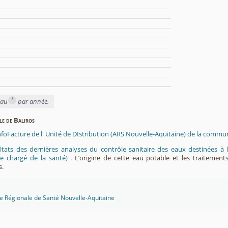
i
eau
par année.
le de Baliros
nfoFacture de l' Unité de DIstribution (ARS Nouvelle-Aquitaine) de la commun
ltats des dernières analyses du contrôle sanitaire des eaux destinées
e chargé de la santé)
. L’origine de cette eau potable et les traitement
s.
ce Régionale de Santé Nouvelle-Aquitaine