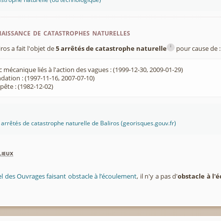
aissance de catastrophes naturelles
i
s a fait l'objet de
5 arrêtés de catastrophe naturelle
pour cause de :
 mécanique liés à l'action des vagues : (1999-12-30, 2009-01-29)
dation : (1997-11-16, 2007-07-10)
ête : (1982-12-02)
s arrêtés de catastrophe naturelle de Baliros (georisques.gouv.fr)
lieux
el des Ouvrages faisant obstacle à l’écoulement
, il n'y a pas d'
obstacle à l