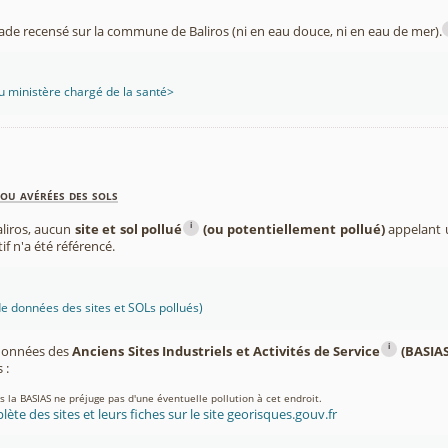
ade recensé sur la commune de Baliros (ni en eau douce, ni en eau de mer).
 ministère chargé de la santé>
ou avérées des sols
i
liros, aucun
site et sol pollué
(ou potentiellement pollué)
appelant u
if n'a été référencé.
 données des sites et SOLs pollués)
i
 données des
Anciens Sites Industriels et Activités de Service
(BASIAS
 :
ns la BASIAS ne préjuge pas d'une éventuelle pollution à cet endroit.
lète des sites et leurs fiches sur le site georisques.gouv.fr