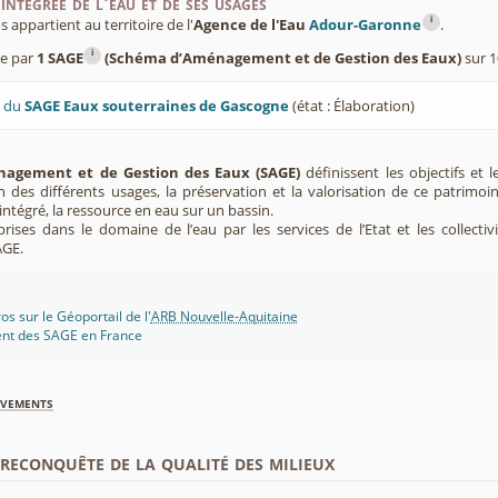
intégrée de l'eau et de ses usages
i
appartient au territoire de l'
Agence de l'Eau
Adour-Garonne
.
i
ée par
1 SAGE
(Schéma d’Aménagement et de Gestion des Eaux)
sur 1
U du
SAGE Eaux souterraines de Gascogne
(état : Élaboration)
agement et de Gestion des Eaux (SAGE)
définissent les objectifs et l
ion des différents usages, la préservation et la valorisation de ce patrimoi
ntégré, la ressource en eau sur un bassin.
rises dans le domaine de l’eau par les services de l’Etat et les collectiv
AGE.
s sur le Géoportail de l'
ARB Nouvelle-Aquitaine
ent des SAGE en France
èvements
econquête de la qualité des milieux