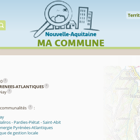
Cookies management panel
↑
Territoire
Mil
Territ
Gérer préserver restaur
i
10
i
RENEES-ATLANTIQUES
i
 Nay
i
ercommunalités
:
ay
liros - Pardies-Piétat - Saint-Abit
énergie Pyrénées-Atlantiques
ue de gestion locale