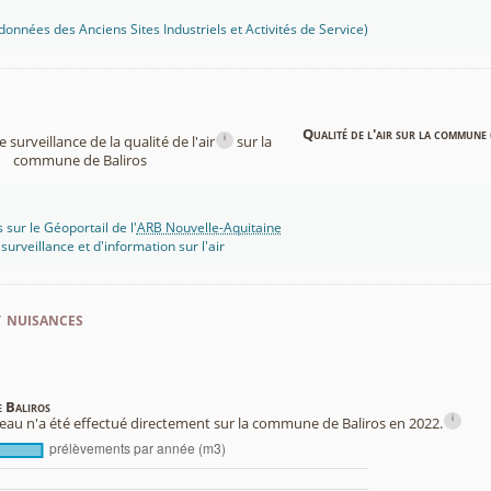
onnées des Anciens Sites Industriels et Activités de Service)
Qualité de l'air sur la commune 
i
surveillance de la qualité de l'air
sur la
commune de Baliros
 sur le Géoportail de l'
ARB Nouvelle-Aquitaine
rveillance et d'information sur l'air
t nuisances
e Baliros
i
au n'a été effectué directement sur la commune de Baliros en 2022.