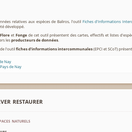
nnées relatives aux espèces de Baliros, l'outil
Fiches d'Informations Inte
été développé.
,
Flore
et
Fonge
de cet outil présentent des cartes, effectifs et listes d'es
ers les
producteurs de données
.
de l'outil
fiches d'informations intercommunales
(EPCI et SCoT) présent
 de Nay
 Pays de Nay
rver restaurer
paces naturels
aire