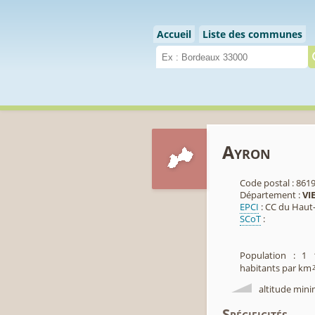
Cookies management panel
Accueil
Liste des communes
Ayron
Code postal : 861
Département :
VI
EPCI
: CC du Haut
SCoT
:
Population : 1 
habitants par km
altitude mini
Spécificités