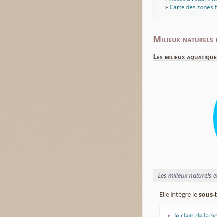
Carte des zones h
Milieux naturels 
Les milieux aquatique
Les milieux naturels 
Elle intègre le
sous-
le clain de la b