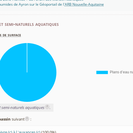
umides de Ayron sur le Géoportail de l'
ARB Nouvelle-Aquitaine
et semi-naturels aquatiques
s de surface
i
et semi-naturels aquatiques
.
i
bassin
suivant
:
oivre (c) à l 'auxances (c)
(100,0%)