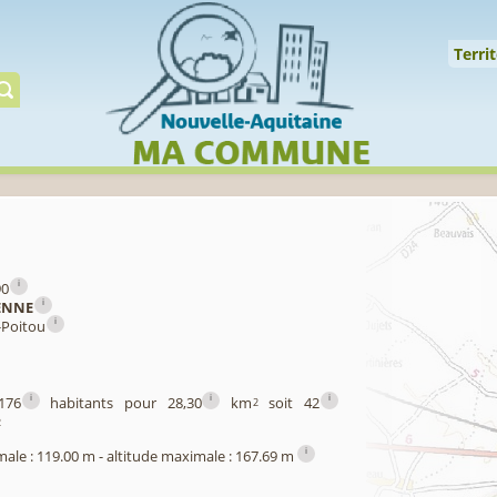
↑
Territoire
Milieux
Qualité
Espèces
Gérer
Territ
i
90
i
ENNE
i
-Poitou
i
i
i
176
habitants pour 28,30
km
soit 42
2
2
i
male : 119.00 m - altitude maximale : 167.69 m