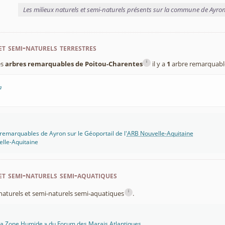
Les milieux naturels et semi-naturels présents sur la commune de Ayro
et semi-naturels terrestres
i
es
arbres remarquables de Poitou-Charentes
il y a
1
arbre remarquabl
a
remarquables de Ayron sur le Géoportail de l'
ARB Nouvelle-Aquitaine
lle-Aquitaine
et semi-naturels semi-aquatiques
i
x naturels et semi-naturels semi-aquatiques
.
 Ma Zone Humide » du Forum des Marais Atlantiques