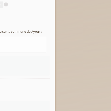
i
n
e sur la commune de Ayron :