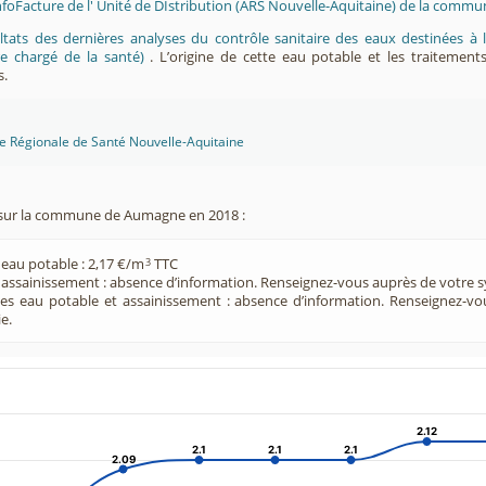
InfoFacture de l' Unité de DIstribution (ARS Nouvelle-Aquitaine) de la com
ltats des dernières analyses du contrôle sanitaire des eaux destinées
e chargé de la santé)
. L’origine de cette eau potable et les traitement
s.
ce Régionale de Santé Nouvelle-Aquitaine
sur la commune de Aumagne en 2018 :
 eau potable : 2,17 €/m
TTC
3
e assainissement : absence d’information. Renseignez-vous auprès de votre s
ces eau potable et assainissement : absence d’information. Renseignez-v
e.
2.12
2.12
2.1
2.1
2.1
2.1
2.1
2.1
2.09
2.09