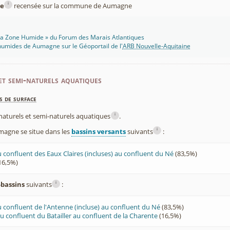
i
e
recensée sur la commune de Aumagne
 Ma Zone Humide » du Forum des Marais Atlantiques
humides de Aumagne sur le Géoportail de l'
ARB Nouvelle-Aquitaine
et semi-naturels aquatiques
s de surface
i
x naturels et semi-naturels aquatiques
.
i
gne se situe dans les
bassins versants
suivants
:
 confluent des Eaux Claires (incluses) au confluent du Né
(83,5%)
16,5%)
i
-bassins
suivants
:
 confluent de l'Antenne (incluse) au confluent du Né
(83,5%)
 confluent du Batailler au confluent de la Charente
(16,5%)