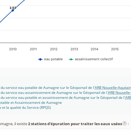
2.03
2.03
2010
2011
2012
2013
2014
2015
eau potable
assainissement collectif
 du service eau potable de Aumagne sur le Géoportail de l'
ARB Nouvelle-Aquitai
 du service eau assainissement de Aumagne sur le Géoportail de l'
ARB Nouvelle-
 du service eau potable et assainissement de Aumagne sur le Géoportail de l'
ARB
potable et Assainissement de Aumagne
x et la qualité du Service (RPQS)
i
magne, il existe
2 stations d'épuration pour traiter les eaux usées
: