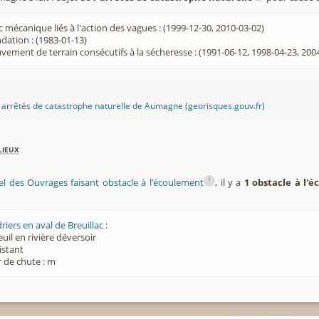
 mécanique liés à l'action des vagues : (1999-12-30, 2010-03-02)
dation : (1983-01-13)
ement de terrain consécutifs à la sécheresse : (1991-06-12, 1998-04-23, 200
es arrêtés de catastrophe naturelle de Aumagne (georisques.gouv.fr)
lieux
i
el des Ouvrages faisant obstacle à l’écoulement
, il y a
1 obstacle à l'
iers en aval de Breuillac
:
euil en rivière déversoir
xistant
 de chute : m