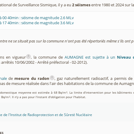
tional de Surveillance Sismique, il y a eu
2 séismes
entre 1980 et 2024 sur
à 00 40min : séisme de magnitude 2.6 MLv
à 17 40min : séisme de magnitude 3.6 MLv
entre ne se situait pas sur la commune n'ont pas été répertoriés même s'ils ont pu
i
ons en vigueur
, la commune de
AUMAGNE est sujette à un
Niveau d
 arrêtés 10/06/2002 - Arrêté préfectoral - 02-2012).
i
nale
de
mesure du radon
, gaz naturellement radioactif, a permis d
as de mesure réalisée dans l'air des habitations de la commune de Aumag
on domestique moyenne est estimée à 68 Bq/m
. La limite d'intervention pour les bâtiments 
3
0 Bq/m
. Il n'y a pas pour l'instant d'obligation pour l'habitat.
3
te de l'Institut de Radioprotection et de Sûreté Nucléaire
es