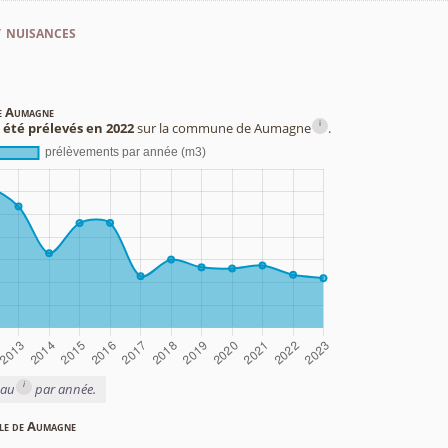
t nuisances
de Aumagne
i
 été prélevés en 2022
sur la commune de Aumagne
.
i
eau
par année.
ble de Aumagne