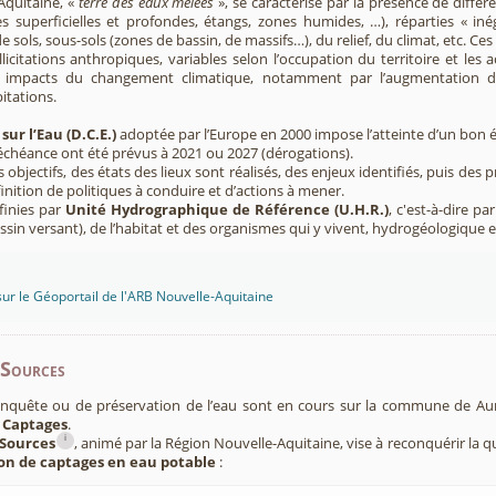
Aquitaine, «
terre des eaux mêlées
», se caractérise par la présence de diffé
s superficielles et profondes, étangs, zones humides, …), réparties « inég
e sols, sous-sols (zones de bassin, de massifs…), du relief, du climat, etc. C
licitations anthropiques, variables selon l’occupation du territoire et les 
s impacts du changement climatique, notamment par l’augmentation d
pitations.
sur l’Eau (D.C.E.)
adoptée par l’Europe en 2000 impose l’atteinte d’un bon ét
’échéance ont été prévus à 2021 ou 2027 (dérogations).
s objectifs, des états des lieux sont réalisés, des enjeux identifiés, puis 
finition de politiques à conduire et d’actions à mener.
finies par
Unité Hydrographique de Référence (U.H.R.)
, c'est-à-dire p
sin versant), de l’habitat et des organismes qui y vivent, hydrogéologique 
sur le Géoportail de l'ARB Nouvelle-Aquitaine
-Sources
onquête ou de préservation de l’eau sont en cours sur la commune de A
 Captages
.
i
Sources
, animé par la Région Nouvelle-Aquitaine, vise à reconquérir la q
ion de captages en eau potable
: