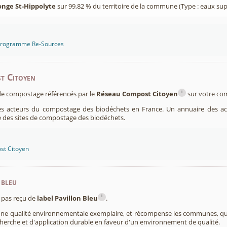
onge St-Hippolyte
sur 99,82 % du territoire de la commune (Type : eaux supe
 programme Re-Sources
t Citoyen
i
s de compostage référencés par le
Réseau Compost Citoyen
sur votre c
es acteurs du compostage des biodéchets en France. Un annuaire des ac
 des sites de compostage des biodéchets.
st Citoyen
 bleu
i
pas reçu de
label Pavillon Bleu
.
 une qualité environnementale exemplaire, et récompense les communes, 
cherche et d'application durable en faveur d'un environnement de qualité.