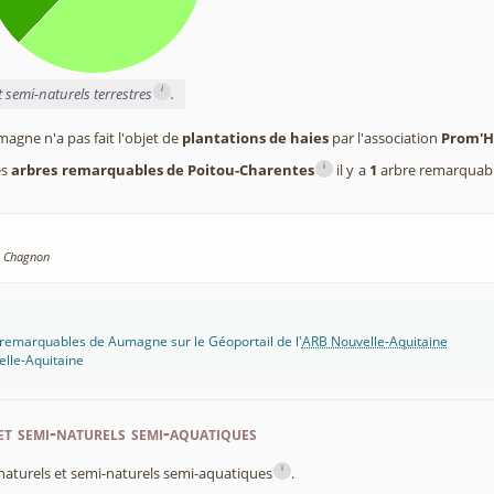
i
t semi-naturels terrestres
.
gne n'a pas fait l'objet de
plantations de haies
par l'association
Prom'H
i
es
arbres remarquables de Poitou-Charentes
il y a
1
arbre remarquab
à Chagnon
 remarquables de Aumagne sur le Géoportail de l'
ARB Nouvelle-Aquitaine
lle-Aquitaine
et semi-naturels semi-aquatiques
i
x naturels et semi-naturels semi-aquatiques
.