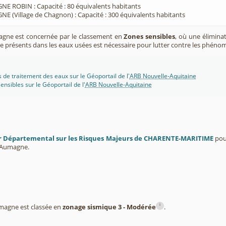
E ROBIN : Capacité : 80 équivalents habitants
E (Village de Chagnon) : Capacité : 300 équivalents habitants
ne est concernée par le classement en
Zones sensibles
, où une élimina
 présents dans les eaux usées est nécessaire pour lutter contre les phéno
s de traitement des eaux sur le Géoportail de l'
ARB Nouvelle-Aquitaine
ensibles sur le Géoportail de l'
ARB Nouvelle-Aquitaine
r Départemental sur les Risques Majeurs de CHARENTE-MARITIME
pour
 Aumagne.
i
agne est classée en
zonage sismique 3 - Modérée
.