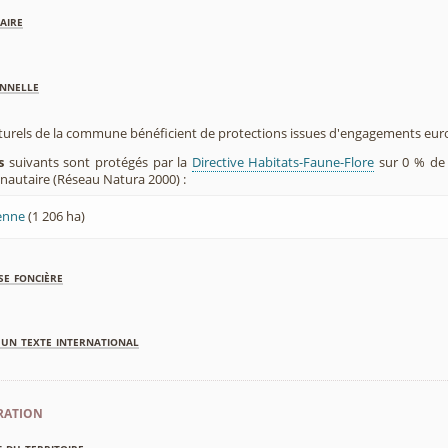
aire
nnelle
aturels de la commune bénéficient de protections issues d'engagements eu
s
suivants sont protégés par la
Directive Habitats-Faune-Flore
sur 0 % de 
utaire (Réseau Natura 2000) :
tenne
(1 206 ha)
se foncière
'un texte international
ration
 du territoire