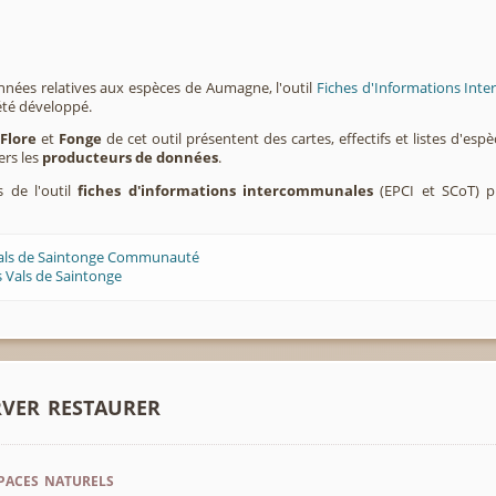
nnées relatives aux espèces de Aumagne, l'outil
Fiches d'Informations Inte
été développé.
,
Flore
et
Fonge
de cet outil présentent des cartes, effectifs et listes d'es
ers les
producteurs de données
.
s de l'outil
fiches d'informations intercommunales
(EPCI et SCoT) p
Vals de Saintonge Communauté
 Vals de Saintonge
rver restaurer
paces naturels