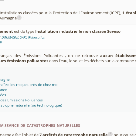
Installations classées pour la Protection de l'Environnement (ICPE),
1 étab
i
 Aumagne
:
ssement
est du type
Installation industrielle non classée Seveso
:
E D'AUMAGNE SARL (Fabrication
s)
Français des Émissions Polluantes , on ne retrouve
aucun établissem
urs émissions polluantes
dans l'eau, le sol et les déchets sur la commun
umagne
aître les risques près de chez moi
ance
sées
 des Emissions Polluantes
strophe naturelle (ou technologique)
aissance de catastrophes naturelles
i
gne a fait l'objet de
7 arrêtés de catastrophe naturelle
pour cause d