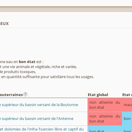
ieux
 une eau en
bon état
est :
 une vie animale et végétale, riche et variée,
e produits toxiques,
 en quantité suffisante pour satisfaire tous les usages.
i
souterraines
Etat global
Etat 
non atteinte du
ue supérieur du bassin versant de la Boutonne
mau
bon état
non atteinte du
e supérieur du bassin versant de l'Antenne
bon
bon état
 et dolomies de l'infra-Toarcien libre et captif du
bon état
bon