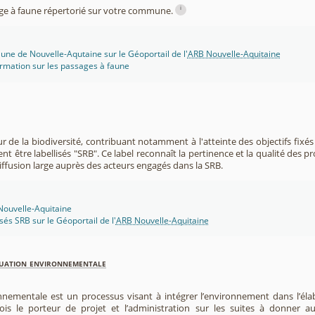
i
sage à faune répertorié sur votre commune.
une de Nouvelle-Aqutaine sur le Géoportail de l'
ARB Nouvelle-Aquitaine
rmation sur les passages à faune
r de la biodiversité, contribuant notamment à l'atteinte des objectifs fixés
nt être labellisés "SRB". Ce label reconnaît la pertinence et la qualité des p
 diffusion large auprès des acteurs engagés dans la SRB.
 Nouvelle-Aquitaine
isés SRB sur le Géoportail de l'
ARB Nouvelle-Aquitaine
luation environnementale
nnementale est un processus visant à intégrer l’environnement dans l’élabo
 fois le porteur de projet et l’administration sur les suites à donner 