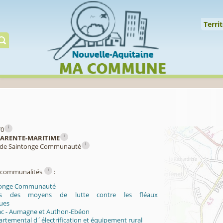
Cookies management panel
↑
Territoire
Mil
Territ
Gérer préserver restaur
i
70
i
ARENTE-MARITIME
i
s de Saintonge Communauté
i
ercommunalités
:
ntonge Communauté
es des moyens de lutte contre les fléaux
ues
ac - Aumagne et Authon-Ebéon
rtemental d´électrification et équipement rural