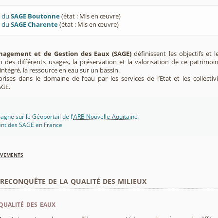
U du
SAGE Boutonne
(état : Mis en œuvre)
U du
SAGE Charente
(état : Mis en œuvre)
agement et de Gestion des Eaux (SAGE)
définissent les objectifs et l
ion des différents usages, la préservation et la valorisation de ce patrimoi
ntégré, la ressource en eau sur un bassin.
rises dans le domaine de l’eau par les services de l’Etat et les collectiv
AGE.
gne sur le Géoportail de l'
ARB Nouvelle-Aquitaine
ent des SAGE en France
èvements
econquête de la qualité des milieux
qualité des eaux