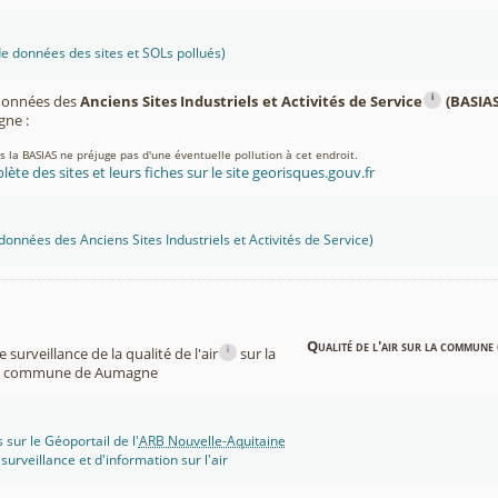
 données des sites et SOLs pollués)
i
 données des
Anciens Sites Industriels et Activités de Service
(BASIAS
ne :
ns la BASIAS ne préjuge pas d'une éventuelle pollution à cet endroit.
lète des sites et leurs fiches sur le site georisques.gouv.fr
onnées des Anciens Sites Industriels et Activités de Service)
Qualité de l'air sur la commune 
i
surveillance de la qualité de l'air
sur la
commune de Aumagne
 sur le Géoportail de l'
ARB Nouvelle-Aquitaine
rveillance et d'information sur l'air