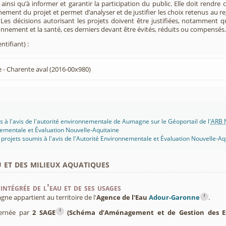
insi qu’à informer et garantir la participation du public. Elle doit rendre
nement du projet et permet d’analyser et de justifier les choix retenus au re
. Les décisions autorisant les projets doivent être justifiées, notamment q
onnement et la santé, ces derniers devant être évités, réduits ou compensés.
ntifiant) :
- Charente aval (2016-00x980)
s à l'avis de l'autorité environnementale de Aumagne sur le Géoportail de l'
ARB N
ementale et Évaluation Nouvelle-Aquitaine
projets soumis à l'avis de l'Autorité Environnementale et Évaluation Nouvelle-Aq
u et des milieux aquatiques
intégrée de l'eau et de ses usages
i
 appartient au territoire de l'
Agence de l'Eau
Adour-Garonne
.
i
ernée par
2 SAGE
(Schéma d’Aménagement et de Gestion des E