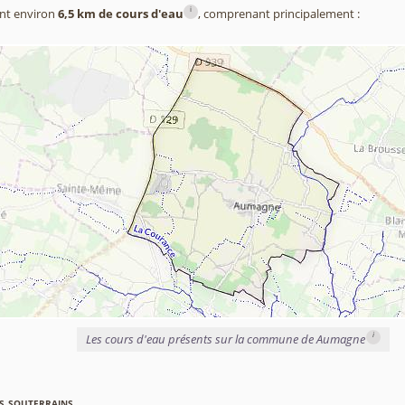
i
nt environ
6,5 km de cours d'eau
, comprenant principalement :
i
Les cours d'eau présents sur la commune de Aumagne
s souterrains