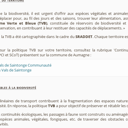
e la biodiversité, il est urgent d’offrir aux espèces végétales et animale
placer pour, au fil des jours et des saisons, trouver leur alimentation, as
me Verte et Bleue (TVB)
, constituée de réservoirs de biodiversité et
éservation, en contribuant à leur restituer des capacités de déplacements. »
e, la TVB a été cartographiée dans le cadre du
SRADDET
. Chaque territoire e
ur la politique TVB sur votre territoire, consultez la rubrique 'Contin
PCI et SCoT) présentent sur la commune de Aumagne :
Vals de Saintonge Communauté
 Vals de Saintonge
les à la biodiversité
 linéaires de transport contribuent à la fragmentation des espaces natur
sité. En réponse, la politique
TVB
a pour objectif de préserver et rétablir les
s continuités écologiques, les passages à faune sont construits ou aménagés 
spèces animales, végétales, fongiques, etc. de traverser des obstacles c
vités.