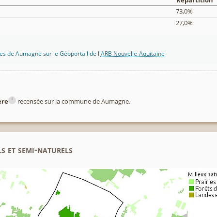
Répartition
73,0%
27,0%
es de Aumagne sur le Géoportail de l'
ARB Nouvelle-Aquitaine
i
ère
recensée sur la commune de Aumagne.
s et semi-naturels