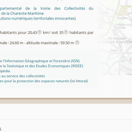
partemental de la Voirie des Collectivités du
de la Charente-Maritime
utions numériques territoriales innovantes)
i
i
habitants pour 20,43
km
soit 35
habitants par
2
i
male : 24.60 m - altitude maximale : 59.50 m
 de l'Information Géographique et Forestière (IGN)
 de la Statistique et des Etudes Economiques (INSEE)
ipédia
t au service des collectivités
ues pour la protection des espaces naturels (loi littoral)
l