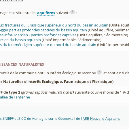
i
gne se situe sur les
aquifères
suivants
:
leux fractures du Jurassique supérieur du nord du bassin aquitain
(Unité aqui
ogger parties profondes captives du bassin aquitain
(Unité aquifère, Sédimen
es infra-Toarcien - parties profondes captives
(Unité aquifère, Sédimentaire)
cien du bassin aquitain
(Unité imperméable, Sédimentaire)
s du Kimméridgien supérieur du nord du bassin aquitain
(Unité imperméabl
ssances naturalistes
i
turels de la commune ont un intérêt écologique reconnu
, et sont ainsi c
 Naturelles d'Intérêt Ecologique, Faunistique et Floristique)
F de type 2
(grands espaces naturels riches)
suivante couvre moins de 1 % d
allee de l'antenne
 ZNIEFF et ZICO de Aumagne sur le Géoportail de l'
ARB Nouvelle-Aquitaine