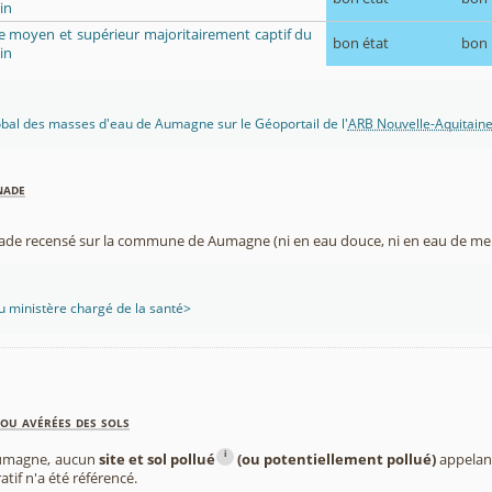
in
ue moyen et supérieur majoritairement captif du
bon état
bon
in
lobal des masses d'eau de Aumagne sur le Géoportail de l'
ARB Nouvelle-Aquitain
nade
nade recensé sur la commune de Aumagne (ni en eau douce, ni en eau de mer
 ministère chargé de la santé>
ou avérées des sols
i
umagne, aucun
site et sol pollué
(ou potentiellement pollué)
appelant
atif n'a été référencé.