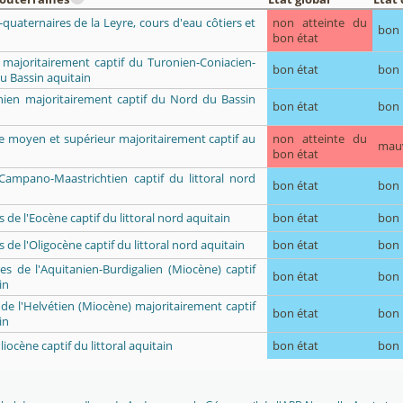
o-quaternaires de la Leyre, cours d'eau côtiers et
non atteinte du
bon
bon état
 majoritairement captif du Turonien-Coniacien-
bon état
bon
u Bassin aquitain
ien majoritairement captif du Nord du Bassin
bon état
bon
ue moyen et supérieur majoritairement captif au
non atteinte du
mau
bon état
 Campano-Maastrichtien captif du littoral nord
bon état
bon
es de l'Eocène captif du littoral nord aquitain
bon état
bon
ns de l'Oligocène captif du littoral nord aquitain
bon état
bon
res de l'Aquitanien-Burdigalien (Miocène) captif
bon état
bon
in
 de l'Helvétien (Miocène) majoritairement captif
bon état
bon
in
liocène captif du littoral aquitain
bon état
bon