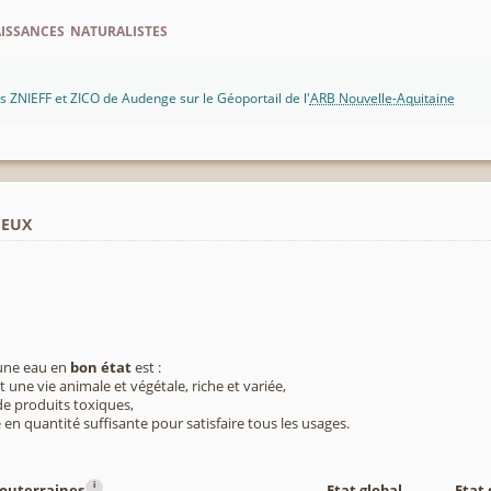
ssances naturalistes
 ZNIEFF et ZICO de Audenge sur le Géoportail de l'
ARB Nouvelle-Aquitaine
ieux
 une eau en
bon état
est :
 une vie animale et végétale, riche et variée,
e produits toxiques,
 en quantité suffisante pour satisfaire tous les usages.
i
souterraines
Etat global
Etat 