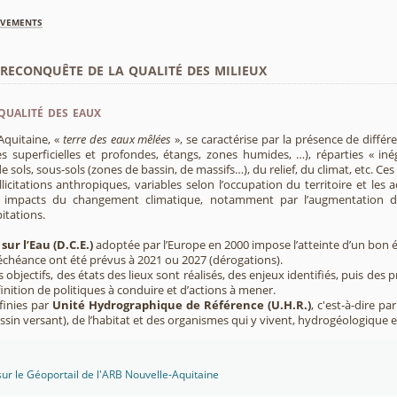
èvements
econquête de la qualité des milieux
qualité des eaux
Aquitaine, «
terre des eaux mêlées
», se caractérise par la présence de diffé
s superficielles et profondes, étangs, zones humides, …), réparties « inég
e sols, sous-sols (zones de bassin, de massifs…), du relief, du climat, etc. C
licitations anthropiques, variables selon l’occupation du territoire et les 
s impacts du changement climatique, notamment par l’augmentation d
pitations.
sur l’Eau (D.C.E.)
adoptée par l’Europe en 2000 impose l’atteinte d’un bon ét
’échéance ont été prévus à 2021 ou 2027 (dérogations).
s objectifs, des états des lieux sont réalisés, des enjeux identifiés, puis 
finition de politiques à conduire et d’actions à mener.
finies par
Unité Hydrographique de Référence (U.H.R.)
, c'est-à-dire p
sin versant), de l’habitat et des organismes qui y vivent, hydrogéologique 
sur le Géoportail de l'ARB Nouvelle-Aquitaine