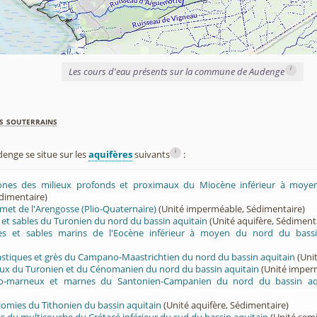
i
Les cours d'eau présents sur la commune de Audenge
s souterrains
i
nge se situe sur les
aquifères
suivants
:
rones des milieux profonds et proximaux du Miocène inférieur à moye
dimentaire)
met de l'Arengosse (Plio-Quaternaire)
(Unité imperméable, Sédimentaire)
ès et sables du Turonien du nord du bassin aquitain
(Unité aquifère, Sédiment
rès et sables marins de l'Eocène inférieur à moyen du nord du bassi
lastiques et grès du Campano-Maastrichtien du nord du bassin aquitain
(Unit
eux du Turonien et du Cénomanien du nord du bassin aquitain
(Unité imper
ayo-marneux et marnes du Santonien-Campanien du nord du bassin aq
olomies du Tithonien du bassin aquitain
(Unité aquifère, Sédimentaire)