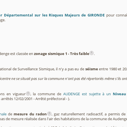
er Départemental sur les Risques Majeurs de GIRONDE
pour connaît
ge.
i
enge est classée en
zonage sismique 1 - Très faible
.
tional de Surveillance Sismique, il n'y a pas eu de
séisme
entre 1980 et 2
icentre ne se situait pas sur la commune n'ont pas été répertoriés même s'ils ont
i
ions en vigueur
, la commune de
AUDENGE est sujette à un
Niveau
 arrêtés 12/02/2001 - Arrêté préfectoral - ).
i
nale
de
mesure du radon
, gaz naturellement radioactif, a permis d
as de mesure réalisée dans l'air des habitations de la commune de Audeng