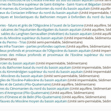
rès du multicouche du Crétacé inférieur du sud du bassin aquitain
(Unité sem
arnes de l'Eocène supérieur de Saint-Estèphe - Saint-Yzans et Bégadan
(Unité
 et marnes du Coniacien-Santonien du nord du bassin aquitain
(Unité aquifèr
eux du Coniacien inférieur du nord du bassin aquitain
(Unité imperméable, 
ritiques et bioclastiques du Bathonien moyen à Oxfordien du nord du bas
éries - faluns et grès de l'Oligocène à l'ouest de la Garonne
(Unité aquifère, S
t calcaires de l'Aquitanien-Burdigalien du bassin aquitain
(Unité aquifère, Sé
t sables du Langhien-Serravallien (Helvétien) du bassin aquitain
(Unité aquif
ées du Miocène supérieur du bassin aquitain
(Unité imperméable, Sédimentai
e du Permo - Trias
(Unité semi-perméable, Sédimentaire)
es infra-Toarcien - parties profondes captives
(Unité aquifère, Sédimentaire)
ieux profonds et proximaux de l'Oligocène du bassin aquitain
(Unité imper
ones des milieux profonds et proximaux de l'Eocène supérieur du nor
dimentaire)
cien du bassin aquitain
(Unité imperméable, Sédimentaire)
s du Bathonien basal du nord du bassin aquitain
(Unité imperméable, Sédim
s du Kimméridgien supérieur du nord du bassin aquitain
(Unité imperméabl
-Miocènes du bassin aquitain
(Unité semi-perméable, Sédimentaire)
giles de l'Eocène-Paléocène du bassin aquitain
(Unité imperméable, Sédimen
des et de Castets (Plio-Quaternaire)
(Unité aquifère, Sédimentaire)
aires du Cénomanien du nord du bassin aquitain
(Unité aquifère, Sédimentair
iers d'Arengosse (Plio-Quaternaire)
(Unité aquifère, Sédimentaire)
ers d'Onesse et de Belin (Plio-Quaternaire)
(Unité aquifère, Sédimentaire)
t fauves du Miocène moyen du bassin aquitain
(Unité semi-perméable, Sédim