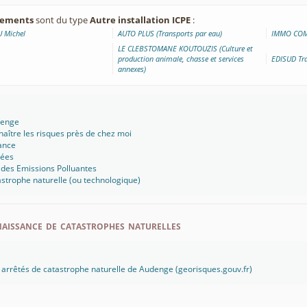
ssements
sont du type
Autre installation ICPE
:
 Michel
AUTO PLUS (Transports par eau)
IMMO COM
LE CLEBSTOMANE KOUTOUZIS (Culture et
production animale, chasse et services
EDISUD Tr
annexes)
denge
aître les risques près de chez moi
ance
sées
 des Emissions Polluantes
strophe naturelle (ou technologique)
aissance de catastrophes naturelles
es arrêtés de catastrophe naturelle de Audenge (georisques.gouv.fr)