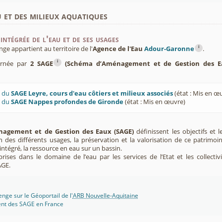
'un terrain de camping de 40 emplacements (2016-000744)
u et des milieux aquatiques
pour implantation unité de méthanisation (2016-000332)
e 20,65 ha pour mise en culture (2015-00x508)
e 1,8 ha pour la construction d'une maison individuelle (2015-001315)
intégrée de l'eau et de ses usages
de 6000 m2 pour la construction d'un ensemble immobilier (2015-001258)
i
e 0,95 ha pour lotissement (2014-00x577)
 appartient au territoire de l'
Agence de l'Eau
Adour-Garonne
.
e 0,7 ha pour construction d'un bâtiment d'activités (2014-00x522)
i
ernée par
2 SAGE
(Schéma d’Aménagement et de Gestion des E
réalable à la création d'un lotissement (2013-00x926)
e 2 ha pour la création d'un lotissement (2013-00x412)
our la construction d'un lotissement (2013-00x392)
our la construction d'un lotissement (2012-00x405)
U du
SAGE Leyre, cours d'eau côtiers et milieux associés
(état : Mis en œ
'un lotissement (2012-00x065)
U du
SAGE Nappes profondes de Gironde
(état : Mis en œuvre)
agement et de Gestion des Eaux (SAGE)
définissent les objectifs et l
ion des différents usages, la préservation et la valorisation de ce patrimoi
ntégré, la ressource en eau sur un bassin.
rises dans le domaine de l’eau par les services de l’Etat et les collectiv
AGE.
ge sur le Géoportail de l'
ARB Nouvelle-Aquitaine
ent des SAGE en France