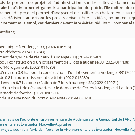
 fois le porteur de projet et l’administration sur les suites à donner 
insi qu’à informer et garantir la participation du public. Elle doit rendre
nement du projet et permet d’analyser et de justifier les choix retenus au re
. Les décisions autorisant les projets doivent être justifiées, notamment q
onnement et la santé, ces derniers devant être évités, réduits ou compensés.
ntifiant) :
voltaique à Audenge (33) (2024-016593)
re déchets (2024-015749)
ent de 1,14 ha de résineux à Audenge (33) (2024-015401)
our construction d'un lotissement de 5 lots à audenge 33 (2023-014408)
e 140 logements (2023-014080)
'environ 0,3 ha pour la construction d'un lotissement à Audenge (33) (202
e 0.8 ha pour lotissement de 6 lots (2022-012580)
'envion 0,7 ha pour création de 7 lots à audenge 33 (2022-012271)
un circuit de découverte sur le domaine de Certes à Audenge et Lanton (
un stade de football (2021-010960)
e la darse nord du port d'Audenge (2019-008323)
nge (2018-007413)
stade de football et aménagements associés (2017-005875)
e 0,53 ha pour lotissement résidentiel (2017-005769)
sement 77lots Audenge (2017-005564)
s à l'avis de l'autorité environnementale de Audenge sur le Géoportail de l'
ARB N
e 8.8 ha et lotissement de 9.7 ha à Audenge (33) (2017-004434)
ementale et Évaluation Nouvelle-Aquitaine
e 0.9ha pour lotissement de 11 lots à Audenge (33) (2017-004329)
projets soumis à l'avis de l'Autorité Environnementale et Évaluation Nouvelle-Aq
7.85 ha (2016-002415)