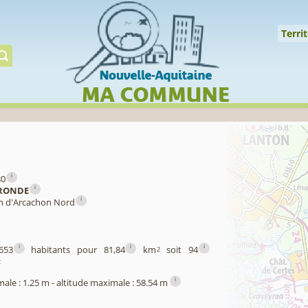
Cookies management panel
↑
Territoire
Mil
Territ
Gérer préserver restaur
i
80
i
RONDE
i
in d'Arcachon Nord
i
i
i
653
habitants pour 81,84
km
soit 94
2
2
i
male : 1.25 m - altitude maximale : 58.54 m