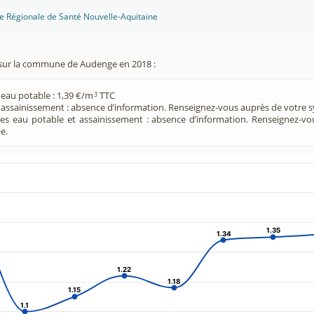
ce Régionale de Santé Nouvelle-Aquitaine
sur la commune de Audenge en 2018 :
 eau potable : 1,39 €/m
TTC
3
e assainissement : absence d’information. Renseignez-vous auprès de votre s
ces eau potable et assainissement : absence d’information. Renseignez-v
e.
1.35
1.35
1.34
1.34
1.22
1.22
1.18
1.18
1.15
1.15
1.1
1.1