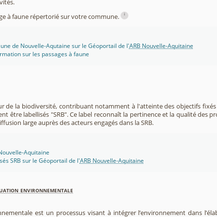
vités.
i
sage à faune répertorié sur votre commune.
une de Nouvelle-Aqutaine sur le Géoportail de l'
ARB Nouvelle-Aquitaine
rmation sur les passages à faune
r de la biodiversité, contribuant notamment à l'atteinte des objectifs fixés
nt être labellisés "SRB". Ce label reconnaît la pertinence et la qualité des p
 diffusion large auprès des acteurs engagés dans la SRB.
 Nouvelle-Aquitaine
isés SRB sur le Géoportail de l'
ARB Nouvelle-Aquitaine
luation environnementale
nnementale est un processus visant à intégrer l’environnement dans l’élabo