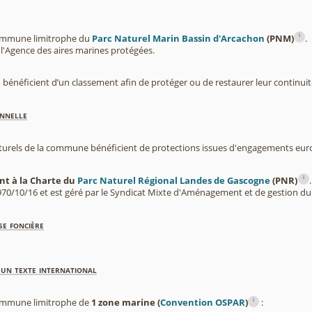
i
ommune limitrophe du
Parc Naturel Marin Bassin d'Arcachon
(PNM)
.
 l'Agence des aires marines protégées.
 bénéficient d’un classement afin de protéger ou de restaurer leur continui
nnelle
aturels de la commune bénéficient de protections issues d'engagements eu
i
t à la Charte du
Parc Naturel Régional Landes de Gascogne
(PNR)
.
 1970/10/16 et est géré par le Syndicat Mixte d'Aménagement et de gestion 
se foncière
'un texte international
i
ommune limitrophe de
1 zone marine (
Convention OSPAR
)
: