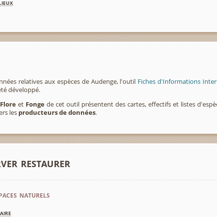
lieux
nnées relatives aux espèces de Audenge, l'outil
Fiches d'Informations Inte
été développé.
,
Flore
et
Fonge
de cet outil présentent des cartes, effectifs et listes d'es
ers les
producteurs de données
.
rver restaurer
paces naturels
aire