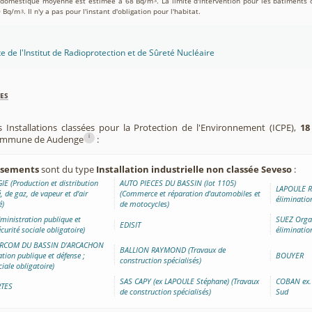
on domestique moyenne est estimée à 68 Bq/m
. La limite d'intervention pour les bâtiments 
3
0 Bq/m
. Il n'y a pas pour l'instant d'obligation pour l'habitat.
3
te de l'Institut de Radioprotection et de Sûreté Nucléaire
es
 Installations classées pour la Protection de l'Environnement (ICPE),
18
i
 commune de Audenge
:
issements
sont du type
Installation industrielle non classée Seveso
:
E (Production et distribution
AUTO PIECES DU BASSIN (lot 1105)
LAPOULE Ro
é, de gaz, de vapeur et d'air
(Commerce et réparation d'automobiles et
éliminatio
é)
de motocycles)
inistration publique et
SUEZ Organ
EDISIT
écurité sociale obligatoire)
éliminatio
ERCOM DU BASSIN D'ARCACHON
BALLION RAYMOND (Travaux de
tion publique et défense ;
BOUYER
construction spécialisés)
ciale obligatoire)
SAS CAPY (ex LAPOULE Stéphane) (Travaux
COBAN ex.
RTES
de construction spécialisés)
Sud