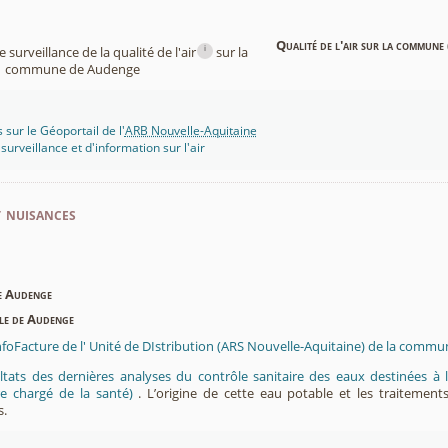
Qualité de l'air sur la commune 
i
surveillance de la qualité de l'air
sur la
commune de Audenge
 sur le Géoportail de l'
ARB Nouvelle-Aquitaine
rveillance et d'information sur l'air
t nuisances
de Audenge
ble de Audenge
InfoFacture de l' Unité de DIstribution (ARS Nouvelle-Aquitaine) de la comm
ltats des dernières analyses du contrôle sanitaire des eaux destinées
e chargé de la santé)
. L’origine de cette eau potable et les traitement
s.