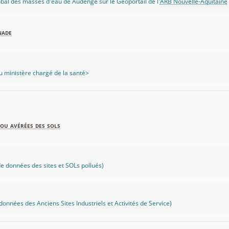
lobal des masses d'eau de Audenge sur le Géoportail de l'
ARB Nouvelle-Aquitaine
nade
 ministère chargé de la santé>
ou avérées des sols
 données des sites et SOLs pollués)
onnées des Anciens Sites Industriels et Activités de Service)