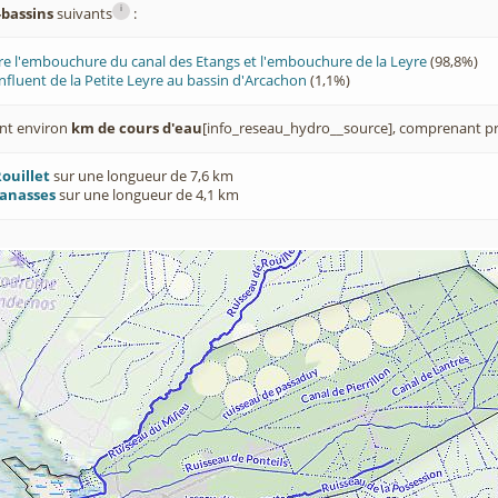
i
-bassins
suivants
:
tre l'embouchure du canal des Etangs et l'embouchure de la Leyre
(98,8%)
nfluent de la Petite Leyre au bassin d'Arcachon
(1,1%)
nt environ
km de cours d'eau
[info_reseau_hydro__source], comprenant pr
ouillet
sur une longueur de 7,6 km
banasses
sur une longueur de 4,1 km