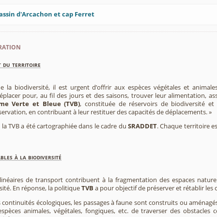
assin d'Arcachon et cap Ferret
ration
 du territoire
e la biodiversité, il est urgent d’offrir aux espèces végétales et animale
placer pour, au fil des jours et des saisons, trouver leur alimentation, as
me Verte et Bleue (TVB)
, constituée de réservoirs de biodiversité et
éservation, en contribuant à leur restituer des capacités de déplacements. »
e, la TVB a été cartographiée dans le cadre du
SRADDET
. Chaque territoire e
les à la biodiversité
 linéaires de transport contribuent à la fragmentation des espaces natur
sité. En réponse, la politique
TVB
a pour objectif de préserver et rétablir les
s continuités écologiques, les passages à faune sont construits ou aménagés 
spèces animales, végétales, fongiques, etc. de traverser des obstacles c