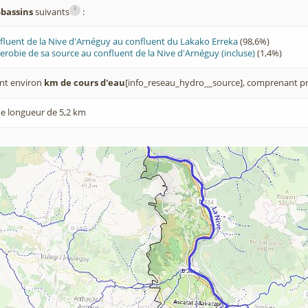
i
-bassins
suivants
:
fluent de la Nive d'Arnéguy au confluent du Lakako Erreka
(98,6%)
erobie de sa source au confluent de la Nive d'Arnéguy (incluse)
(1,4%)
nt environ
km de cours d'eau
[info_reseau_hydro__source], comprenant pr
e longueur de 5,2 km