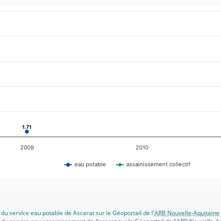
1.71
1.71
2009
2010
eau potable
assainissement collectif
 du service eau potable de Ascarat sur le Géoportail de l'
ARB Nouvelle-Aquitaine