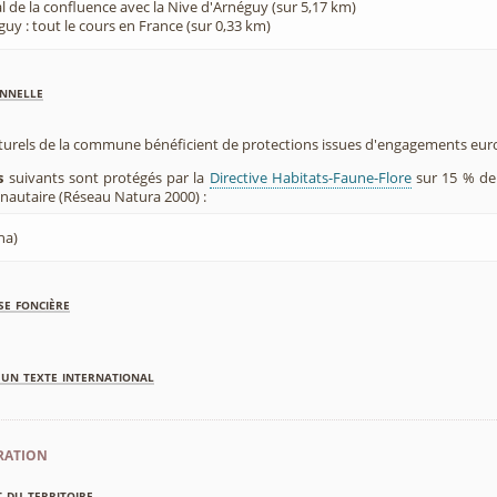
val de la confluence avec la Nive d'Arnéguy (sur 5,17 km)
uy : tout le cours en France (sur 0,33 km)
nnelle
aturels de la commune bénéficient de protections issues d'engagements eu
s
suivants sont protégés par la
Directive Habitats-Faune-Flore
sur 15 % de 
utaire (Réseau Natura 2000) :
ha)
se foncière
'un texte international
ration
 du territoire