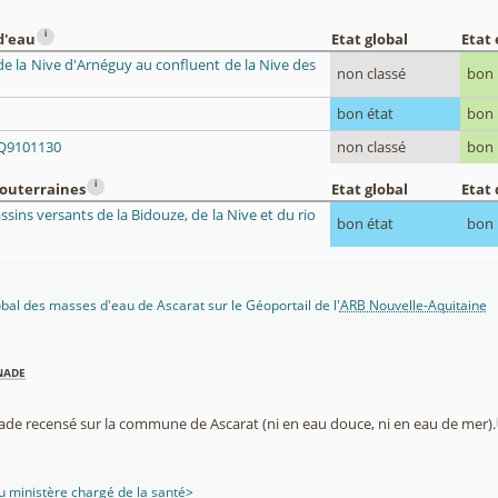
i
d'eau
Etat global
Etat
de la Nive d'Arnéguy au confluent de la Nive des
non classé
bon
bon état
bon
Q9101130
non classé
bon
i
souterraines
Etat global
Etat 
ssins versants de la Bidouze, de la Nive et du rio
bon état
bon
lobal des masses d'eau de Ascarat sur le Géoportail de l'
ARB Nouvelle-Aquitaine
nade
nade recensé sur la commune de Ascarat (ni en eau douce, ni en eau de mer).
 ministère chargé de la santé>