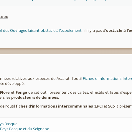
lieux
el des Ouvrages faisant obstacle à l’écoulement
, il n'y a pas d'
obstacle à l
nnées relatives aux espèces de Ascarat, l'outil
Fiches d'Informations Inte
été développé.
,
Flore
et
Fonge
de cet outil présentent des cartes, effectifs et listes d'es
ers les
producteurs de données
.
de l'outil
fiches d'informations intercommunales
(EPCI et SCoT) présen
ays Basque
 Pays Basque et du Seignanx