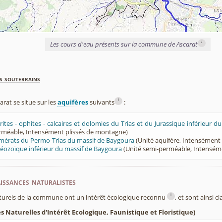
i
Les cours d'eau présents sur la commune de Ascarat
s souterrains
i
at se situe sur les
aquifères
suivants
:
rites - ophites - calcaires et dolomies du Trias et du Jurassique inférieur d
rméable, Intensément plissés de montagne)
omérats du Permo-Trias du massif de Baygoura
(Unité aquifère, Intensément
léozoïque inférieur du massif de Baygoura
(Unité semi-perméable, Intensém
ssances naturalistes
i
turels de la commune ont un intérêt écologique reconnu
, et sont ainsi c
 Naturelles d'Intérêt Ecologique, Faunistique et Floristique)