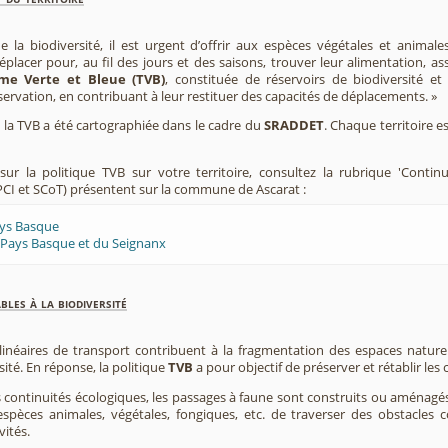
e la biodiversité, il est urgent d’offrir aux espèces végétales et animale
placer pour, au fil des jours et des saisons, trouver leur alimentation, as
me Verte et Bleue (TVB)
, constituée de réservoirs de biodiversité et
éservation, en contribuant à leur restituer des capacités de déplacements. »
e, la TVB a été cartographiée dans le cadre du
SRADDET
. Chaque territoire e
ur la politique TVB sur votre territoire, consultez la rubrique 'Contin
CI et SCoT) présentent sur la commune de Ascarat :
ays Basque
 Pays Basque et du Seignanx
les à la biodiversité
 linéaires de transport contribuent à la fragmentation des espaces natur
sité. En réponse, la politique
TVB
a pour objectif de préserver et rétablir les
s continuités écologiques, les passages à faune sont construits ou aménagés 
spèces animales, végétales, fongiques, etc. de traverser des obstacles c
vités.