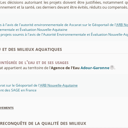
. Les décisions autorisant les projets doivent être justifiées, notamment q
onnement et la santé, ces derniers devant être évités, réduits ou compensés.
 à l'avis de l'autorité environnementale de Ascarat sur le Géoportail de l'
ARB No
ementale et Évaluation Nouvelle-Aquitaine
projets soumis à l'avis de l'Autorité Environnementale et Évaluation Nouvelle-Aq
u et des milieux aquatiques
intégrée de l'eau et de ses usages
i
appartient au territoire de l'
Agence de l'Eau
Adour-Garonne
.
at sur le Géoportail de l'
ARB Nouvelle-Aquitaine
ent des SAGE en France
èvements
econquête de la qualité des milieux