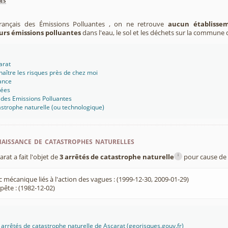
Français des Émissions Polluantes , on ne retrouve
aucun établissem
urs émissions polluantes
dans l'eau, le sol et les déchets sur la commune 
arat
aître les risques près de chez moi
ance
sées
 des Emissions Polluantes
strophe naturelle (ou technologique)
aissance de catastrophes naturelles
i
at a fait l'objet de
3 arrêtés de catastrophe naturelle
pour cause de 
 mécanique liés à l'action des vagues : (1999-12-30, 2009-01-29)
ête : (1982-12-02)
es arrêtés de catastrophe naturelle de Ascarat (georisques.gouv.fr)