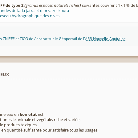
FF de type 2
(grands espaces naturels riches)
suivantes couvrent 17.1 % de 
andes de larla-jarra et d'orzaize-izpura
eseau hydrographique des nives
 ZNIEFF et ZICO de Ascarat sur le Géoportail de l'
ARB Nouvelle-Aquitaine
ieux
 une eau en
bon état
est :
 une vie animale et végétale, riche et variée,
e produits toxiques,
 en quantité suffisante pour satisfaire tous les usages.