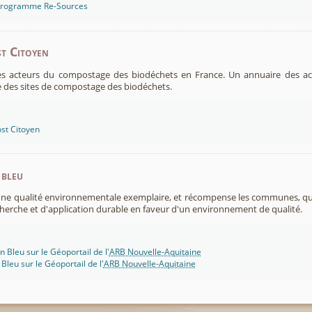
 programme Re-Sources
t Citoyen
es acteurs du compostage des biodéchets en France. Un annuaire des ac
 des sites de compostage des biodéchets.
st Citoyen
 bleu
 une qualité environnementale exemplaire, et récompense les communes, 
cherche et d'application durable en faveur d'un environnement de qualité.
n Bleu sur le Géoportail de l'
ARB Nouvelle-Aquitaine
 Bleu sur le Géoportail de l'
ARB Nouvelle-Aquitaine