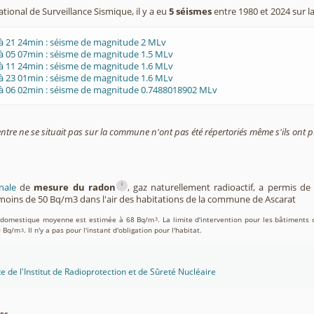
tional de Surveillance Sismique, il y a eu
5 séismes
entre 1980 et 2024 sur 
à 21 24min : séisme de magnitude 2 MLv
à 05 07min : séisme de magnitude 1.5 MLv
à 11 24min : séisme de magnitude 1.6 MLv
à 23 01min : séisme de magnitude 1.6 MLv
 à 06 02min : séisme de magnitude 0.7488018902 MLv
entre ne se situait pas sur la commune n'ont pas été répertoriés même s'ils ont pu
i
nale
de
mesure du radon
, gaz naturellement radioactif, a permis d
oins de 50 Bq/m3 dans l'air des habitations de la commune de Ascarat
on domestique moyenne est estimée à 68 Bq/m
. La limite d'intervention pour les bâtiments 
3
0 Bq/m
. Il n'y a pas pour l'instant d'obligation pour l'habitat.
3
te de l'Institut de Radioprotection et de Sûreté Nucléaire
es