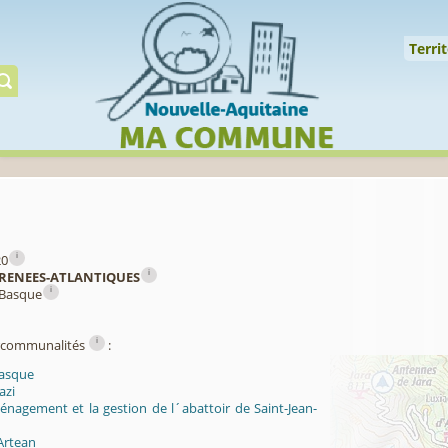
Cookies management panel
↑
Territoire
Mil
Territ
Gérer préserver restaur
i
20
i
RENEES-ATLANTIQUES
i
 Basque
i
ercommunalités
:
Basque
azi
énagement et la gestion de l´abattoir de Saint-Jean-
Artean