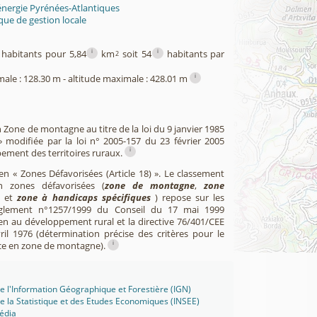
énergie Pyrénées-Atlantiques
ue de gestion locale
i
i
habitants pour 5,84
km
soit 54
habitants par
2
i
male : 128.30 m - altitude maximale : 428.01 m
n Zone de montagne au titre de la loi du 9 janvier 1985
 modifiée par la loi n° 2005-157 du 23 février 2005
i
pement des territoires ruraux.
 en « Zones Défavorisées (Article 18) ». Le classement
zones défavorisées (
zone de montagne
,
zone
et
zone à handicaps spécifiques
) repose sur les
èglement n°1257/1999 du Conseil du 17 mai 1999
en au développement rural et la directive 76/401/CEE
il 1976 (détermination précise des critères pour le
i
ce en zone de montagne).
 de l'Information Géographique et Forestière (IGN)
 de la Statistique et des Etudes Economiques (INSEE)
édia