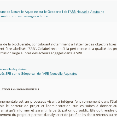
une de Nouvelle-Aqutaine sur le Géoportail de l'
ARB Nouvelle-Aquitaine
rmation sur les passages à faune
r de la biodiversité, contribuant notamment à l'atteinte des objectifs fixés
nt être labellisés "SRB". Ce label reconnaît la pertinence et la qualité des p
 diffusion large auprès des acteurs engagés dans la SRB.
 Nouvelle-Aquitaine
isés SRB sur le Géoportail de l'
ARB Nouvelle-Aquitaine
luation environnementale
nnementale est un processus visant à intégrer l’environnement dans l’élabo
 fois le porteur de projet et l’administration sur les suites à donner 
insi qu’à informer et garantir la participation du public. Elle doit rendre
nement du projet et permet d’analyser et de justifier les choix retenus au re