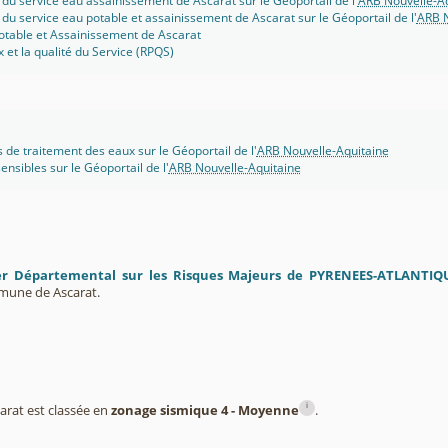
 du service eau assainissement de Ascarat sur le Géoportail de l'
ARB Nouvelle-Aq
 du service eau potable et assainissement de Ascarat sur le Géoportail de l'
ARB N
otable et Assainissement de Ascarat
x et la qualité du Service (RPQS)
s de traitement des eaux sur le Géoportail de l'
ARB Nouvelle-Aquitaine
ensibles sur le Géoportail de l'
ARB Nouvelle-Aquitaine
er Départemental sur les Risques Majeurs de PYRENEES-ATLANTIQ
mune de Ascarat.
i
rat est classée en
zonage sismique 4 - Moyenne
.