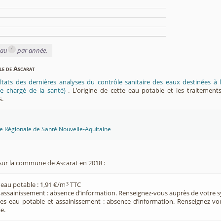
i
eau
par année.
ble de Ascarat
ltats des dernières analyses du contrôle sanitaire des eaux destinées
e chargé de la santé)
. L’origine de cette eau potable et les traitement
s.
ce Régionale de Santé Nouvelle-Aquitaine
sur la commune de Ascarat en 2018 :
 eau potable : 1,91 €/m
TTC
3
e assainissement : absence d’information. Renseignez-vous auprès de votre s
ces eau potable et assainissement : absence d’information. Renseignez-v
e.