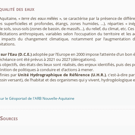
qualité des eaux
Aquitaine, «
terre des eaux mêlées
», se caractérise par la présence de diffé
s superficielles et profondes, étangs, zones humides, …), réparties « inég
e sols, sous-sols (zones de bassin, de massifs…), du relief, du climat, etc. C
licitations anthropiques, variables selon l’occupation du territoire et les 
s impacts du changement climatique, notamment par l’augmentation d
pitations.
sur l’Eau (D.C.E.)
adoptée par l’Europe en 2000 impose l’atteinte d’un bon ét
’échéance ont été prévus à 2021 ou 2027 (dérogations).
s objectifs, des états des lieux sont réalisés, des enjeux identifiés, puis 
finition de politiques à conduire et d’actions à mener.
finies par
Unité Hydrographique de Référence (U.H.R.)
, c'est-à-dire p
sin versant), de l’habitat et des organismes qui y vivent, hydrogéologique 
sur le Géoportail de l'ARB Nouvelle-Aquitaine
-Sources