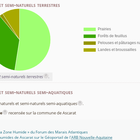
et semi-naturels terrestres
i
t semi-naturels terrestres
.
et semi-naturels semi-aquatiques
i
x naturels et semi-naturels semi-aquatiques
.
i
e
recensée sur la commune de Ascarat
 Ma Zone Humide » du Forum des Marais Atlantiques
umides de Ascarat sur le Géoportail de l'
ARB Nouvelle-Aquitaine