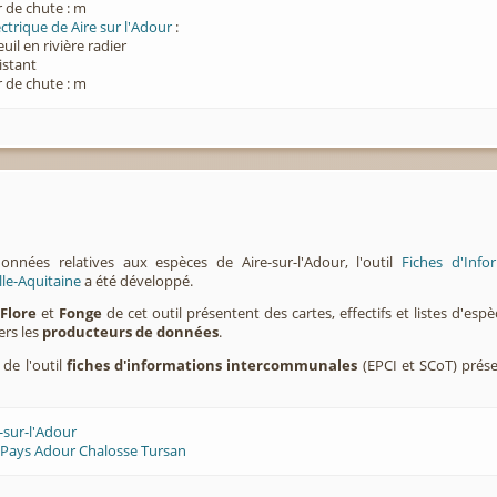
 de chute : m
ctrique de Aire sur l'Adour
:
euil en rivière radier
xistant
 de chute : m
onnées relatives aux espèces de Aire-sur-l'Adour, l'outil
Fiches d'Inf
lle-Aquitaine
a été développé.
,
Flore
et
Fonge
de cet outil présentent des cartes, effectifs et listes d'es
ers les
producteurs de données
.
 de l'outil
fiches d'informations intercommunales
(EPCI et SCoT) prés
-sur-l'Adour
 Pays Adour Chalosse Tursan