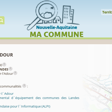
Cookies management panel
↑
Territoire
Mil
Territ
Gérer préserver restaur
Adour
i
00
i
NDES
i
ur-l'Adour
i
ercommunalités
:
r-l´Adour
mental d´équipement des communes des Landes
ndaise pour l´Informatique (ALPI)