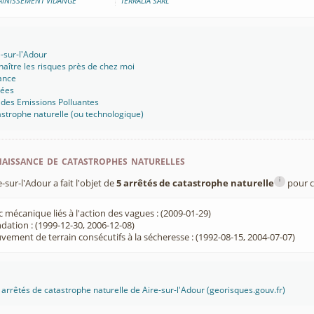
AINISSEMENT VIDANGE
TERRALIA SARL
e-sur-l'Adour
aître les risques près de chez moi
ance
sées
 des Emissions Polluantes
strophe naturelle (ou technologique)
aissance de catastrophes naturelles
i
ur-l'Adour a fait l'objet de
5 arrêtés de catastrophe naturelle
pour c
 mécanique liés à l'action des vagues : (2009-01-29)
dation : (1999-12-30, 2006-12-08)
ement de terrain consécutifs à la sécheresse : (1992-08-15, 2004-07-07)
s arrêtés de catastrophe naturelle de Aire-sur-l'Adour (georisques.gouv.fr)