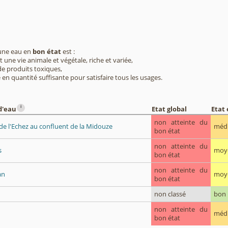
 une eau en
bon état
est :
 une vie animale et végétale, riche et variée,
e produits toxiques,
 en quantité suffisante pour satisfaire tous les usages.
i
d'eau
Etat global
Etat
non atteinte du
de l'Echez au confluent de la Midouze
méd
bon état
non atteinte du
s
moy
bon état
non atteinte du
an
moy
bon état
non classé
bon
non atteinte du
méd
bon état