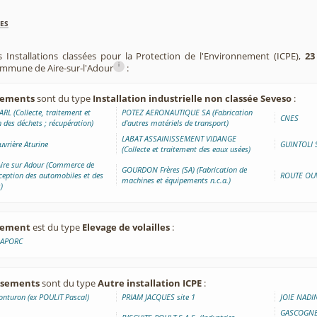
es
 Installations classées pour la Protection de l'Environnement (ICPE),
23
i
commune de Aire-sur-l'Adour
:
ssements
sont du type
Installation industrielle non classée Seveso
:
RL (Collecte, traitement et
POTEZ AERONAUTIQUE SA (Fabrication
CNES
 des déchets ; récupération)
d'autres matériels de transport)
LABAT ASSAINISSEMENT VIDANGE
uvrière Aturine
GUINTOLI S
(Collecte et traitement des eaux usées)
Aire sur Adour (Commerce de
GOURDON Frères (SA) (Fabrication de
xception des automobiles et des
ROUTE OUVR
machines et équipements n.c.a.)
)
ssement
est du type
Elevage de volailles
:
DAPORC
issements
sont du type
Autre installation ICPE
:
nturon (ex POULIT Pascal)
PRIAM JACQUES site 1
JOIE NADI
GASCOGNE