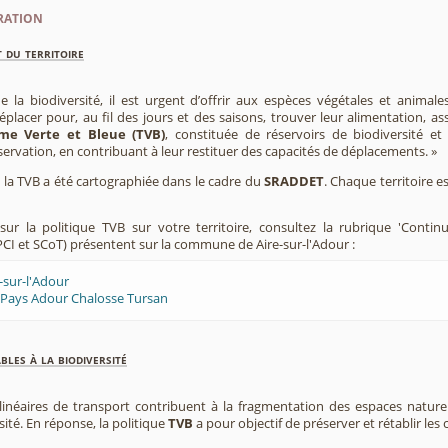
ration
 du territoire
e la biodiversité, il est urgent d’offrir aux espèces végétales et animale
placer pour, au fil des jours et des saisons, trouver leur alimentation, as
me Verte et Bleue (TVB)
, constituée de réservoirs de biodiversité et
éservation, en contribuant à leur restituer des capacités de déplacements. »
e, la TVB a été cartographiée dans le cadre du
SRADDET
. Chaque territoire e
ur la politique TVB sur votre territoire, consultez la rubrique 'Contin
CI et SCoT) présentent sur la commune de Aire-sur-l'Adour :
-sur-l'Adour
 Pays Adour Chalosse Tursan
les à la biodiversité
 linéaires de transport contribuent à la fragmentation des espaces natur
sité. En réponse, la politique
TVB
a pour objectif de préserver et rétablir les