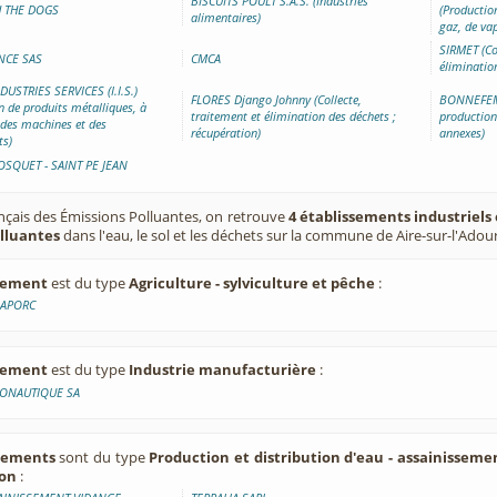
BISCUITS POULT S.A.S. (Industries
H THE DOGS
(Production
alimentaires)
gaz, de vap
SIRMET (Co
NCE SAS
CMCA
éliminatio
USTRIES SERVICES (I.I.S.)
FLORES Django Johnny (Collecte,
BONNEFEMM
n de produits métalliques, à
traitement et élimination des déchets ;
production
 des machines et des
récupération)
annexes)
ts)
OSQUET - SAINT PE JEAN
ançais des Émissions Polluantes, on retrouve
4 établissements industriels 
olluantes
dans l'eau, le sol et les déchets sur la commune de Aire-sur-l'Adou
ssement
est du type
Agriculture - sylviculture et pêche
:
DAPORC
ssement
est du type
Industrie manufacturière
:
RONAUTIQUE SA
ssements
sont du type
Production et distribution d'eau - assainissemen
ion
: