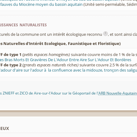
t fauves du Miocène moyen du bassin aquitain
(Unité semi-perméable, Sédim
ssances naturalistes
i
turels de la commune ont un intérêt écologique reconnu
, et sont ainsi c
 Naturelles d'Intérêt Ecologique, Faunistique et Floristique)
F de type 1
(petits espaces homogènes)
suivante couvre moins de 1 % de la 
es Bras Morts Et Gravières De L'Adour Entre Aire Sur L'Adour Et Bordères
F de type 2
(grands espaces naturels riches)
suivante couvre 2.5 % de la sur
'adour d'aire sur l'adour à la confluence avec la midouze, tronçon des saligu
 ZNIEFF et ZICO de Aire-sur-l'Adour sur le Géoportail de l'
ARB Nouvelle-Aquitain
ieux