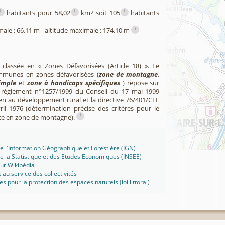
i
i
i
habitants pour 58,02
km
soit 105
habitants
2
i
male : 66.11 m - altitude maximale : 174.10 m
t classée en « Zones Défavorisées (Article 18) ». Le
mmunes en zones défavorisées (
zone de montagne
,
imple
et
zone à handicaps spécifiques
) repose sur
u règlement n°1257/1999 du Conseil du 17 mai 1999
en au développement rural et la directive 76/401/CEE
il 1976 (détermination précise des critères pour le
i
ce en zone de montagne).
 de l'Information Géographique et Forestière (IGN)
 de la Statistique et des Etudes Economiques (INSEE)
sur Wikipédia
t au service des collectivités
ues pour la protection des espaces naturels (loi littoral)