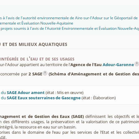
ire sur l'Adour (2020-009698)
e 2.30 ha pour mise en prairie (2019-007223)
'une zone commerciale (2017-005017)
nouvellement d'autorisation de la centrale hydroéléctrique de Barcelone
 à l'avis de l'autorité environnementale de Aire-sur-l'Adour sur le Géoportail de l
4)
ementale et Évaluation Nouvelle-Aquitaine
 Adour (2016-003949)
projets soumis à l'avis de l'Autorité Environnementale et Évaluation Nouvelle-Aq
 pont du Buros (2016-000426)
ifs artificiels sur deux gravières (2015-001286)
u et des milieux aquatiques
'une serre agricole dotée d'une toiture photovoltaique (2014-00x951)
temporaire d'une installation de fabrication d'enrobés routiers - ICPE -
intégrée de l'eau et de ses usages
e 3,15 ha pour mise en culture à Aire-sur-l'Adour (40) (2014-00x169)
i
 et extension d'une carrière de sables et graviers - ICPE - CAZERES-SUR-L
-l'Adour appartient au territoire de l'
Agence de l'Eau
Adour-Garonne
obage à chaud de matériaux routiers - ICPE - AIRE-SUR-L'ADOUR (2013-00x6
i
t concernée par
2 SAGE
(Schéma d’Aménagement et de Gestion des
ière de sables et graviers - ICPE - CAZERES-SUR-L'ADOUR (2012-00x523)
d'élimination des déchets - TERRALIA - ICPE - AIRE-SUR-L'ADOUR (2012-00x5
parc photovoltaïque sur l'eau (PC 4009111S0008) au lieu dit « Gravière d 
(2011-00x367)
U du
SAGE Adour amont
(état : Mis en œuvre)
 de déchets de biomasse et la modification du plan d’épandage - ICPE
U du
SAGE Eaux souterraines de Gascogne
(état : Élaboration)
hypermarché - loi sur l'eau - AIRE-SUR-L'ADOUR (2011-00x287)
 hypermarché - permis de construire - AIRE-SUR-L'ADOUR (2011-00x264)
agement et de Gestion des Eaux (SAGE)
définissent les objectifs et l
ion des différents usages, la préservation et la valorisation de ce patrimoi
ntégré, la ressource en eau sur un bassin.
rises dans le domaine de l’eau par les services de l’Etat et les collectiv
AGE.