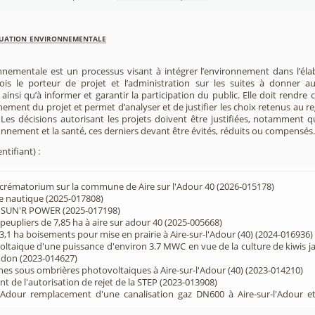
luation environnementale
nnementale est un processus visant à intégrer l’environnement dans l’élabo
 fois le porteur de projet et l’administration sur les suites à donner 
insi qu’à informer et garantir la participation du public. Elle doit rendre
nement du projet et permet d’analyser et de justifier les choix retenus au re
. Les décisions autorisant les projets doivent être justifiées, notamment q
onnement et la santé, ces derniers devant être évités, réduits ou compensés.
ntifiant) :
crématorium sur la commune de Aire sur l'Adour 40 (2026-015178)
e nautique (2025-017808)
r SUN'R POWER (2025-017198)
eupliers de 7,85 ha à aire sur adour 40 (2025-005668)
,1 ha boisements pour mise en prairie à Aire-sur-l'Adour (40) (2024-016936)
ltaique d'une puissance d'environ 3.7 MWC en vue de la culture de kiwis ja
ndon (2023-014627)
nes sous ombrières photovoltaiques à Aire-sur-l'Adour (40) (2023-014210)
 de l'autorisation de rejet de la STEP (2023-013908)
dour remplacement d'une canalisation gaz DN600 à Aire-sur-l'Adour et