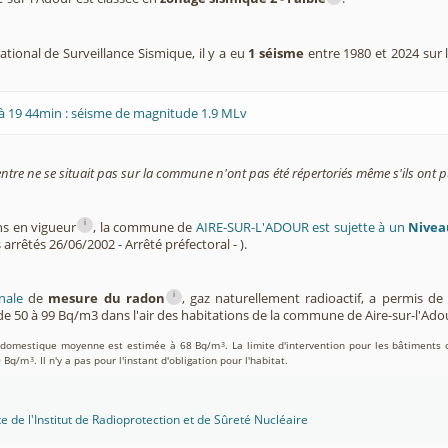
tional de Surveillance Sismique, il y a eu
1 séisme
entre 1980 et 2024 sur 
à 19 44min : séisme de magnitude 1.9 MLv
entre ne se situait pas sur la commune n'ont pas été répertoriés même s'ils ont pu
i
ns en vigueur
, la commune de
AIRE-SUR-L'ADOUR est sujette à un
Nivea
 arrêtés 26/06/2002 - Arrêté préfectoral - ).
i
nale
de
mesure du radon
, gaz naturellement radioactif, a permis d
e 50 à 99 Bq/m3 dans l'air des habitations de la commune de Aire-sur-l'Ado
on domestique moyenne est estimée à 68 Bq/m
. La limite d'intervention pour les bâtiments 
3
0 Bq/m
. Il n'y a pas pour l'instant d'obligation pour l'habitat.
3
te de l'Institut de Radioprotection et de Sûreté Nucléaire