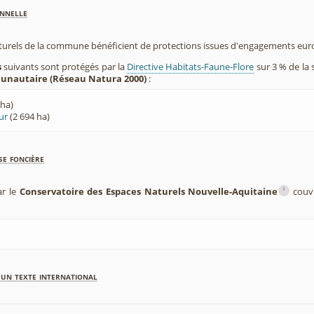
nnelle
aturels de la commune bénéficient de protections issues d'engagements eu
s
suivants sont protégés par la
Directive Habitats-Faune-Flore
sur 3 % de la
nautaire (Réseau Natura 2000)
:
 ha)
ur
(2 694 ha)
se foncière
i
ar le
Conservatoire des Espaces Naturels Nouvelle-Aquitaine
couvr
'un texte international