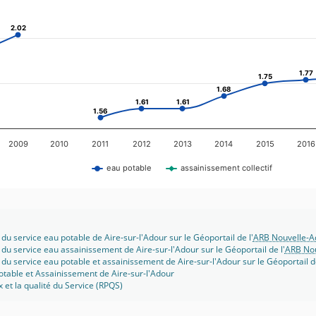
2.02
2.02
1.77
1.77
1.75
1.75
1.68
1.68
1.61
1.61
1.61
1.61
1.56
1.56
2009
2010
2011
2012
2013
2014
2015
2016
eau potable
assainissement collectif
du service eau potable de Aire-sur-l'Adour sur le Géoportail de l'
ARB Nouvelle-A
 du service eau assainissement de Aire-sur-l'Adour sur le Géoportail de l'
ARB Nou
 du service eau potable et assainissement de Aire-sur-l'Adour sur le Géoportail de
otable et Assainissement de Aire-sur-l'Adour
x et la qualité du Service (RPQS)