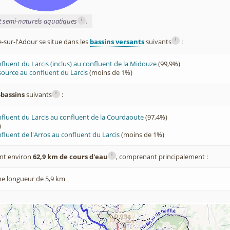
i
et semi-naturels aquatiques
.
i
sur-l'Adour se situe dans les
bassins versants
suivants
:
fluent du Larcis (inclus) au confluent de la Midouze
(99,9%)
source au confluent du Larcis
(moins de 1%)
i
-bassins
suivants
:
fluent du Larcis au confluent de la Courdaoute
(97,4%)
)
fluent de l'Arros au confluent du Larcis
(moins de 1%)
i
nt environ
62,9 km de cours d'eau
, comprenant principalement :
ne longueur de 5,9 km