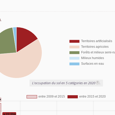
l
i
L'occupation du sol en 5 catégories en 2020
.