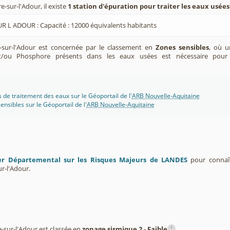
-sur-l'Adour, il existe
1 station d'épuration pour traiter les eaux usées
UR L ADOUR : Capacité : 12000 équivalents habitants
sur-l'Adour est concernée par le classement en
Zones sensibles
, où u
t/ou Phosphore présents dans les eaux usées est nécessaire pour
s de traitement des eaux sur le Géoportail de l'
ARB Nouvelle-Aquitaine
ensibles sur le Géoportail de l'
ARB Nouvelle-Aquitaine
er Départemental sur les Risques Majeurs de LANDES
pour connaît
r-l'Adour.
i
sur-l'Adour est classée en
zonage sismique 2 - Faible
.