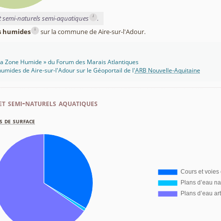
i
et semi-naturels semi-aquatiques
.
i
es humides
sur la commune de Aire-sur-l'Adour.
 Ma Zone Humide » du Forum des Marais Atlantiques
umides de Aire-sur-l'Adour sur le Géoportail de l'
ARB Nouvelle-Aquitaine
et semi-naturels aquatiques
s de surface