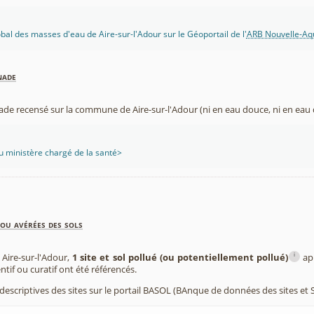
obal des masses d'eau de Aire-sur-l'Adour sur le Géoportail de l'
ARB Nouvelle-Aqu
nade
ade recensé sur la commune de Aire-sur-l'Adour (ni en eau douce, ni en eau 
 ministère chargé de la santé>
ou avérées des sols
i
Aire-sur-l'Adour,
1 site et sol pollué (ou potentiellement pollué)
app
entif ou curatif ont été référencés.
 descriptives des sites sur le portail BASOL (BAnque de données des sites et S