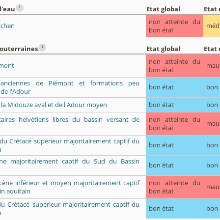
i
d'eau
Etat global
Etat
non atteinte du
achen
méd
bon état
i
souterraines
Etat global
Etat 
non atteinte du
amont
mau
bon état
s anciennes de Piémont et formations peu
bon état
bon
de l'Adour
e la Midouze aval et de l'Adour moyen
bon état
bon
caires helvétiens libres du bassin versant de
non atteinte du
mau
bon état
du Crétacé supérieur majoritairement captif du
bon état
bon
n
ène majoritairement captif du Sud du Bassin
bon état
bon
ocène inférieur et moyen majoritairement captif
non atteinte du
mau
n aquitain
bon état
du Crétacé supérieur majoritairement captif du
bon état
bon
n