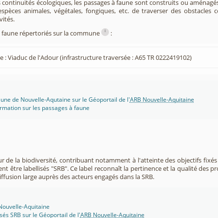
s continuités écologiques, les passages à faune sont construits ou aménagés 
spèces animales, végétales, fongiques, etc. de traverser des obstacles c
vités.
i
à faune répertoriés sur la commune
:
e : Viaduc de l'Adour (infrastructure traversée : A65 TR 0222419102)
une de Nouvelle-Aqutaine sur le Géoportail de l'
ARB Nouvelle-Aquitaine
rmation sur les passages à faune
r de la biodiversité, contribuant notamment à l'atteinte des objectifs fixés
nt être labellisés "SRB". Ce label reconnaît la pertinence et la qualité des p
 diffusion large auprès des acteurs engagés dans la SRB.
 Nouvelle-Aquitaine
isés SRB sur le Géoportail de l'
ARB Nouvelle-Aquitaine