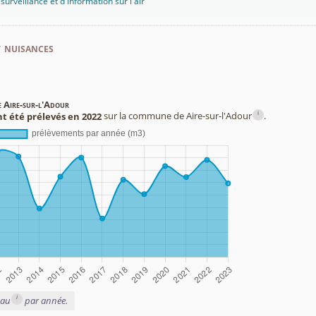
rveillance et d'information sur l'air
t nuisances
e Aire-sur-l'Adour
i
t été prélevés en 2022
sur la commune de Aire-sur-l'Adour
.
i
eau
par année.