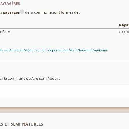
paysagères
i
es
paysages
de la commune sont formés de :
Répar
 Béarn
100,0
s de Aire-sur-l'Adour sur le Géoportail de l'
ARB Nouvelle-Aquitaine
ur la commune de Aire-sur-l'Adour :
s et semi-naturels