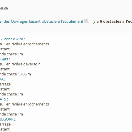
lieux
i
el des Ouvrages faisant obstacle à l’écoulement
, il y a
6 obstacles à l'
 / Pont d'Aire
:
euil en rivière enrochements
xistant
 de chute : m
 Gers
:
euil en rivière déversoir
xistant
 de chute : 3.06 m
VAL
:
Barrage
xistant
 de chute : m
RATS
:
euil en rivière enrochements
xistant
 de chute : m
- BEGORRE
:
Barrage
xistant