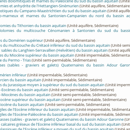
lcaires dolomitiques et marnes du Paléocène du sud du bassin aquitain
(Unité
lomies et anhydrite de l'Hettangien-Sinémurien
(Unité aquifère, Sédimentaire
lastiques du Campano-Maastrichtien du sud du bassin aquitain
(Unité aquifè
ayo-marneux et marnes du Santonien-Campanien du nord du bassin aq
olomies du Tithonien du bassin aquitain
(Unité aquifère, Sédimentaire)
 dolomies du multicouche Cénomanien à Santonien du sud du bassin
rès du Domérien supérieur
(Unité aquifère, Sédimentaire)
rès du multicouche du Crétacé inférieur du sud du bassin aquitain
(Unité sem
t sables du Langhien-Serravallien (Helvétien) du bassin aquitain
(Unité aquif
ées du Miocène supérieur du bassin aquitain
(Unité imperméable, Sédimentai
e du Permo - Trias
(Unité semi-perméable, Sédimentaire)
ses (sables - graviers et galets) Quaternaires du bassin Adour Garo
érien inférieur
(Unité imperméable, Sédimentaire)
cien du bassin aquitain
(Unité imperméable, Sédimentaire)
s du Jurassique moyen à supérieur du sud du bassin aquitain
(Unité imperm
-Eocènes du bassin aquitain
(Unité semi-perméable, Sédimentaire)
-Miocènes du bassin aquitain
(Unité semi-perméable, Sédimentaire)
Eocène supérieur du bassin aquitain
(Unité semi-perméable, Sédimentaire)
iocène du bassin aquitain
(Unité semi-perméable, Sédimentaire)
iles de l'Eocène inférieur du bassin aquitain
(Unité imperméable, Sédimenta
giles de l'Eocène-Paléocène du bassin aquitain
(Unité imperméable, Sédimen
sses (sables - graviers et galets) Quaternaires du bassin Adour Garonne
(Un
t calcaires gréseux de l'Eocène inférieur basal du sud du bassin aquitain
(Unit
olassiques de l'Eocène inférieur a moyen du sud du bassin aquitain
(Unité aq