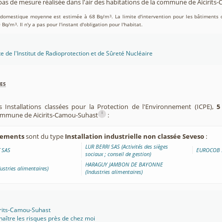
as de mesure réalisée dans l'air des habitations de la commune de Aïcirit
on domestique moyenne est estimée à 68 Bq/m
. La limite d'intervention pour les bâtiments 
3
0 Bq/m
. Il n'y a pas pour l'instant d'obligation pour l'habitat.
3
te de l'Institut de Radioprotection et de Sûreté Nucléaire
es
s Installations classées pour la Protection de l'Environnement (ICPE),
5
i
commune de Aïcirits-Camou-Suhast
:
ssements
sont du type
Installation industrielle non classée Seveso
:
LUR BERRI SAS (Activités des sièges
 SAS
EUROCOB SA
sociaux ; conseil de gestion)
HARAGUY JAMBON DE BAYONNE
ustries alimentaires)
(Industries alimentaires)
irits-Camou-Suhast
aître les risques près de chez moi