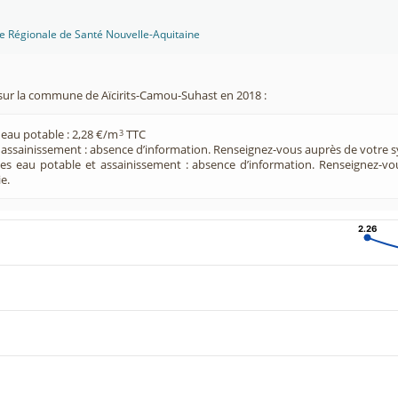
ce Régionale de Santé Nouvelle-Aquitaine
sur la commune de Aïcirits-Camou-Suhast en 2018 :
 eau potable : 2,28 €/m
TTC
3
e assainissement : absence d’information. Renseignez-vous auprès de votre s
ces eau potable et assainissement : absence d’information. Renseignez-v
e.
2.26
2.26