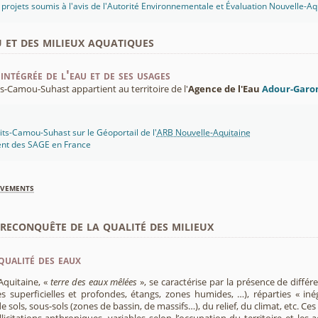
projets soumis à l'avis de l'Autorité Environnementale et Évaluation Nouvelle-Aq
u et des milieux aquatiques
intégrée de l'eau et de ses usages
s-Camou-Suhast appartient au territoire de l'
Agence de l'Eau
Adour-Garo
its-Camou-Suhast sur le Géoportail de l'
ARB Nouvelle-Aquitaine
ent des SAGE en France
èvements
econquête de la qualité des milieux
qualité des eaux
Aquitaine, «
terre des eaux mêlées
», se caractérise par la présence de diffé
s superficielles et profondes, étangs, zones humides, …), réparties « inég
e sols, sous-sols (zones de bassin, de massifs…), du relief, du climat, etc. C