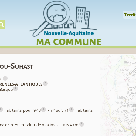
Cookies management panel
↑
Territoire
Mi
Territ
Gérer préserver restaur
mou-Suhast
i
20
i
RENEES-ATLANTIQUES
i
 Basque
i
i
i
habitants pour 9,48
km
soit 71
habitants
2
i
male : 30.50 m - altitude maximale : 106.40 m