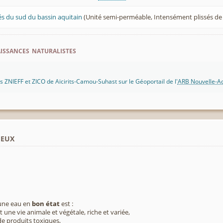
és du sud du bassin aquitain
(Unité semi-perméable, Intensément plissés d
ssances naturalistes
 ZNIEFF et ZICO de Aïcirits-Camou-Suhast sur le Géoportail de l'
ARB Nouvelle-Aq
ieux
 une eau en
bon état
est :
 une vie animale et végétale, riche et variée,
e produits toxiques,