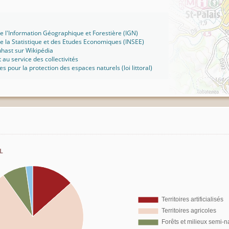
 de l'Information Géographique et Forestière (IGN)
 de la Statistique et des Etudes Economiques (INSEE)
uhast sur Wikipédia
t au service des collectivités
ues pour la protection des espaces naturels (loi littoral)
l