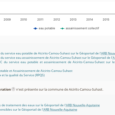
2009
2010
2011
2012
2013
2014
2015
eau potable
assainissement collectif
 du service eau potable de Aïcirits-Camou-Suhast sur le Géoportail de l'
ARB Nouve
 du service eau assainissement de Aïcirits-Camou-Suhast sur le Géoportail de l'
A
C du service eau potable et assainissement de Aïcirits-Camou-Suhast sur le 
otable et Assainissement de Aïcirits-Camou-Suhast
x et la qualité du Service (RPQS)
i
uration
n'est présente sur la commune de Aïcirits-Camou-Suhast.
s de traitement des eaux sur le Géoportail de l'
ARB Nouvelle-Aquitaine
ensibles sur le Géoportail de l'
ARB Nouvelle-Aquitaine