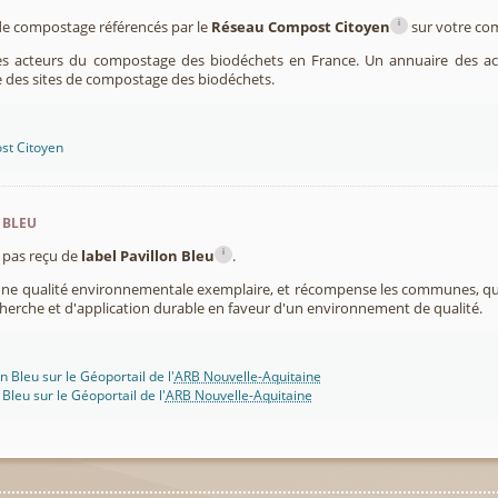
i
s de compostage référencés par le
Réseau Compost Citoyen
sur votre c
es acteurs du compostage des biodéchets en France. Un annuaire des ac
 des sites de compostage des biodéchets.
st Citoyen
 bleu
i
pas reçu de
label Pavillon Bleu
.
 une qualité environnementale exemplaire, et récompense les communes, 
cherche et d'application durable en faveur d'un environnement de qualité.
n Bleu sur le Géoportail de l'
ARB Nouvelle-Aquitaine
 Bleu sur le Géoportail de l'
ARB Nouvelle-Aquitaine