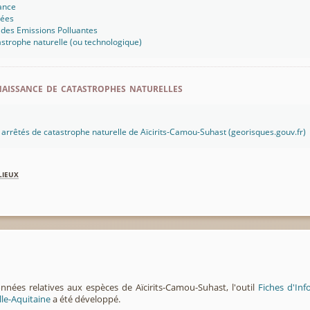
ance
sées
 des Emissions Polluantes
strophe naturelle (ou technologique)
aissance de catastrophes naturelles
es arrêtés de catastrophe naturelle de Aïcirits-Camou-Suhast (georisques.gouv.fr)
lieux
nnées relatives aux espèces de Aïcirits-Camou-Suhast, l'outil
Fiches d'In
lle-Aquitaine
a été développé.