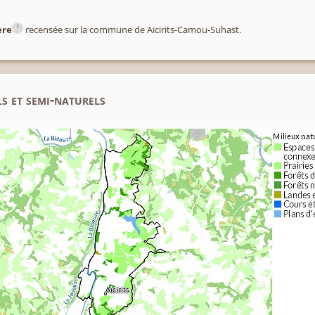
i
ère
recensée sur la commune de Aïcirits-Camou-Suhast.
s et semi-naturels