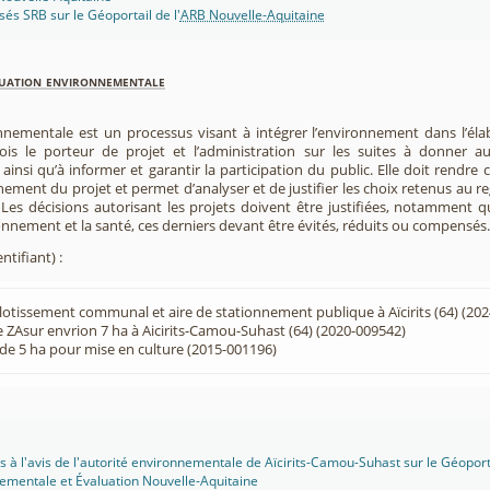
isés SRB sur le Géoportail de l'
ARB Nouvelle-Aquitaine
luation environnementale
nnementale est un processus visant à intégrer l’environnement dans l’élabo
 fois le porteur de projet et l’administration sur les suites à donner 
insi qu’à informer et garantir la participation du public. Elle doit rendre
nement du projet et permet d’analyser et de justifier les choix retenus au re
. Les décisions autorisant les projets doivent être justifiées, notamment q
onnement et la santé, ces derniers devant être évités, réduits ou compensés.
ntifiant) :
lotissement communal et aire de stationnement publique à Aïcirits (64) (20
 ZAsur envrion 7 ha à Aicirits-Camou-Suhast (64) (2020-009542)
e 5 ha pour mise en culture (2015-001196)
s à l'avis de l'autorité environnementale de Aïcirits-Camou-Suhast sur le Géoporta
ementale et Évaluation Nouvelle-Aquitaine