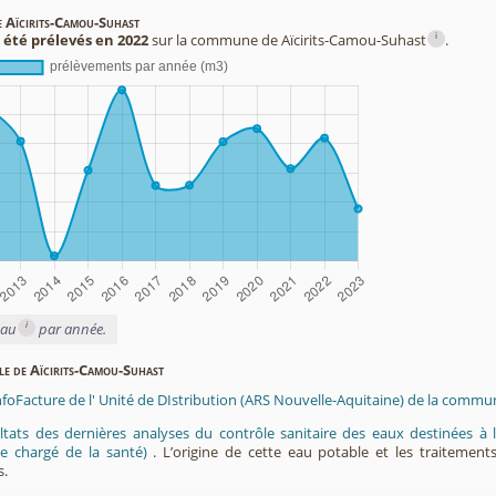
e Aïcirits-Camou-Suhast
i
 été prélevés en 2022
sur la commune de Aïcirits-Camou-Suhast
.
i
eau
par année.
ble de Aïcirits-Camou-Suhast
nfoFacture de l' Unité de DIstribution (ARS Nouvelle-Aquitaine) de la commu
ltats des dernières analyses du contrôle sanitaire des eaux destinées
e chargé de la santé)
. L’origine de cette eau potable et les traitement
s.