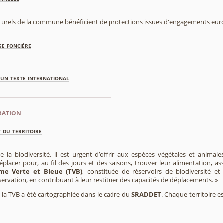
aturels de la commune bénéficient de protections issues d'engagements eu
se foncière
'un texte international
ration
 du territoire
e la biodiversité, il est urgent d’offrir aux espèces végétales et animale
placer pour, au fil des jours et des saisons, trouver leur alimentation, as
me Verte et Bleue (TVB)
, constituée de réservoirs de biodiversité et
éservation, en contribuant à leur restituer des capacités de déplacements. »
e, la TVB a été cartographiée dans le cadre du
SRADDET
. Chaque territoire e