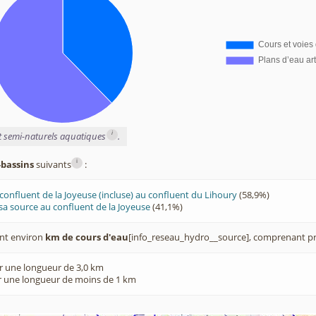
i
et semi-naturels aquatiques
.
i
-bassins
suivants
:
confluent de la Joyeuse (incluse) au confluent du Lihoury
(58,9%)
sa source au confluent de la Joyeuse
(41,1%)
nt environ
km de cours d'eau
[info_reseau_hydro__source], comprenant pr
r une longueur de 3,0 km
 une longueur de moins de 1 km