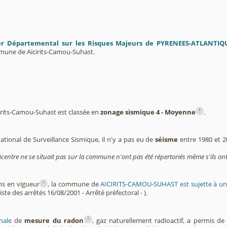
er Départemental sur les Risques Majeurs de PYRENEES-ATLANTIQ
mune de Aïcirits-Camou-Suhast.
i
rits-Camou-Suhast est classée en
zonage sismique 4 - Moyenne
.
ational de Surveillance Sismique, il n'y a pas eu de
séisme
entre 1980 et 2
icentre ne se situait pas sur la commune n'ont pas été répertoriés même s'ils ont
i
ns en vigueur
, la commune de
AICIRITS-CAMOU-SUHAST est sujette à u
iste des arrêtés 16/08/2001 - Arrêté préfectoral - ).
i
nale
de
mesure du radon
, gaz naturellement radioactif, a permis d