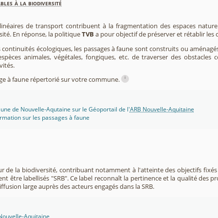
les à la biodiversité
 linéaires de transport contribuent à la fragmentation des espaces natur
sité. En réponse, la politique
TVB
a pour objectif de préserver et rétablir les
s continuités écologiques, les passages à faune sont construits ou aménagés 
spèces animales, végétales, fongiques, etc. de traverser des obstacles c
vités.
i
sage à faune répertorié sur votre commune.
une de Nouvelle-Aqutaine sur le Géoportail de l'
ARB Nouvelle-Aquitaine
rmation sur les passages à faune
r de la biodiversité, contribuant notamment à l'atteinte des objectifs fixés
nt être labellisés "SRB". Ce label reconnaît la pertinence et la qualité des p
 diffusion large auprès des acteurs engagés dans la SRB.
 Nouvelle-Aquitaine