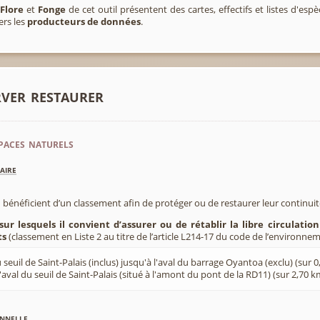
,
Flore
et
Fonge
de cet outil présentent des cartes, effectifs et listes d'es
ers les
producteurs de données
.
rver restaurer
paces naturels
aire
 bénéficient d’un classement afin de protéger ou de restaurer leur continui
sur lesquels il convient d’assurer ou de rétablir la libre circulatio
ts
(classement en Liste 2 au titre de l’article L214-17 du code de l’environnem
 seuil de Saint-Palais (inclus) jusqu'à l'aval du barrage Oyantoa (exclu) (sur 
l'aval du seuil de Saint-Palais (situé à l'amont du pont de la RD11) (sur 2,70 k
nnelle