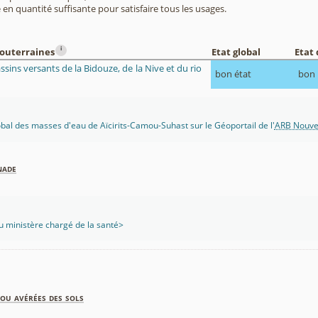
 en quantité suffisante pour satisfaire tous les usages.
i
souterraines
Etat global
Etat 
ssins versants de la Bidouze, de la Nive et du rio
bon état
bon
lobal des masses d'eau de Aïcirits-Camou-Suhast sur le Géoportail de l'
ARB Nouvel
nade
 ministère chargé de la santé>
ou avérées des sols