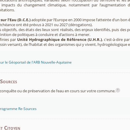
licitations anthropiques, variables selon l’occupation du territoire et les 
s impacts du changement climatique, notamment par l’augmentation d
pitations.
sur l’Eau (D.C.E.)
adoptée par l’Europe en 2000 impose l’atteinte d’un bon ét
’échéance ont été prévus à 2021 ou 2027 (dérogations).
s objectifs, des états des lieux sont réalisés, des enjeux identifiés, puis 
finition de politiques à conduire et d’actions à mener.
finies par
Unité Hydrographique de Référence (U.H.R.)
, c'est-à-dire p
sin versant), de l’habitat et des organismes qui y vivent, hydrogéologique 
sur le Géoportail de l'ARB Nouvelle-Aquitaine
-Sources
i
conquête ou de préservation de l’eau en cours sur votre commune.
 programme Re-Sources
t Citoyen