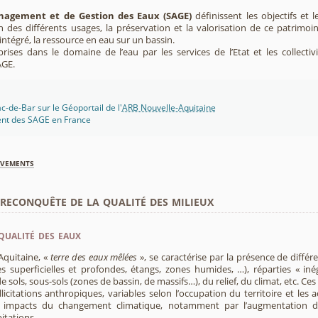
agement et de Gestion des Eaux (SAGE)
définissent les objectifs et l
ion des différents usages, la préservation et la valorisation de ce patrimoi
ntégré, la ressource en eau sur un bassin.
rises dans le domaine de l’eau par les services de l’Etat et les collectiv
AGE.
c-de-Bar sur le Géoportail de l'
ARB Nouvelle-Aquitaine
ent des SAGE en France
èvements
econquête de la qualité des milieux
qualité des eaux
Aquitaine, «
terre des eaux mêlées
», se caractérise par la présence de diffé
s superficielles et profondes, étangs, zones humides, …), réparties « inég
e sols, sous-sols (zones de bassin, de massifs…), du relief, du climat, etc. C
licitations anthropiques, variables selon l’occupation du territoire et les 
s impacts du changement climatique, notamment par l’augmentation d
pitations.