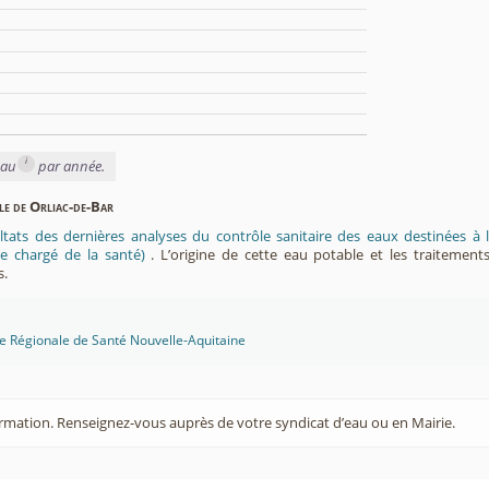
i
eau
par année.
ble de Orliac-de-Bar
ltats des dernières analyses du contrôle sanitaire des eaux destinées
e chargé de la santé)
. L’origine de cette eau potable et les traitement
s.
ce Régionale de Santé Nouvelle-Aquitaine
rmation. Renseignez-vous auprès de votre syndicat d’eau ou en Mairie.