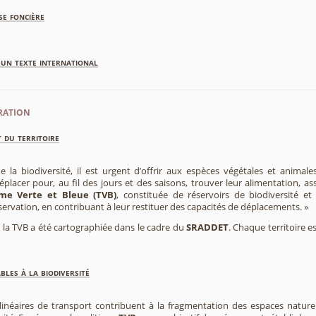
se foncière
'un texte international
ration
 du territoire
e la biodiversité, il est urgent d’offrir aux espèces végétales et animale
placer pour, au fil des jours et des saisons, trouver leur alimentation, as
me Verte et Bleue (TVB)
, constituée de réservoirs de biodiversité et
éservation, en contribuant à leur restituer des capacités de déplacements. »
e, la TVB a été cartographiée dans le cadre du
SRADDET
. Chaque territoire e
les à la biodiversité
 linéaires de transport contribuent à la fragmentation des espaces natur