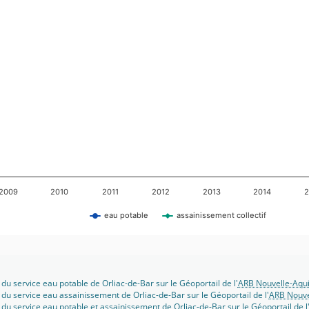
2009
2010
2011
2012
2013
2014
2
eau potable
assainissement collectif
 du service eau potable de Orliac-de-Bar sur le Géoportail de l'
ARB Nouvelle-Aqui
 du service eau assainissement de Orliac-de-Bar sur le Géoportail de l'
ARB Nouve
 du service eau potable et assainissement de Orliac-de-Bar sur le Géoportail de l