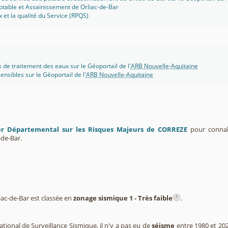
otable et Assainissement de Orliac-de-Bar
x et la qualité du Service (RPQS)
s de traitement des eaux sur le Géoportail de l'
ARB Nouvelle-Aquitaine
ensibles sur le Géoportail de l'
ARB Nouvelle-Aquitaine
er Départemental sur les Risques Majeurs de CORREZE
pour connaît
de-Bar.
i
c-de-Bar est classée en
zonage sismique 1 - Très faible
.
tional de Surveillance Sismique, il n'y a pas eu de
séisme
entre 1980 et 20