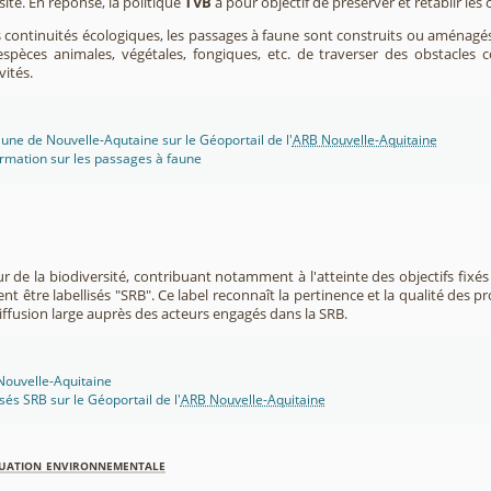
sité. En réponse, la politique
TVB
a pour objectif de préserver et rétablir les
s continuités écologiques, les passages à faune sont construits ou aménagés 
spèces animales, végétales, fongiques, etc. de traverser des obstacles c
vités.
une de Nouvelle-Aqutaine sur le Géoportail de l'
ARB Nouvelle-Aquitaine
rmation sur les passages à faune
r de la biodiversité, contribuant notamment à l'atteinte des objectifs fixés
nt être labellisés "SRB". Ce label reconnaît la pertinence et la qualité des p
 diffusion large auprès des acteurs engagés dans la SRB.
 Nouvelle-Aquitaine
isés SRB sur le Géoportail de l'
ARB Nouvelle-Aquitaine
luation environnementale