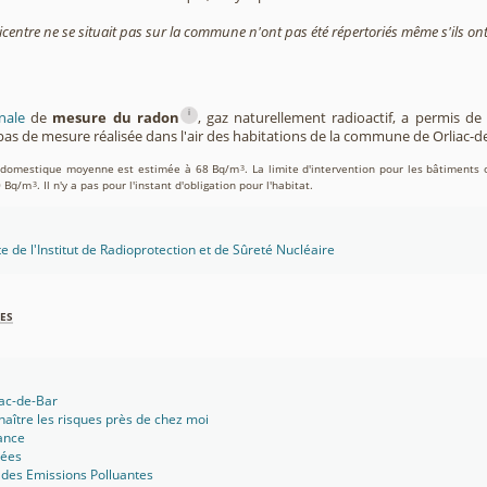
icentre ne se situait pas sur la commune n'ont pas été répertoriés même s'ils ont
i
nale
de
mesure du radon
, gaz naturellement radioactif, a permis d
as de mesure réalisée dans l'air des habitations de la commune de Orliac-d
on domestique moyenne est estimée à 68 Bq/m
. La limite d'intervention pour les bâtiments 
3
0 Bq/m
. Il n'y a pas pour l'instant d'obligation pour l'habitat.
3
te de l'Institut de Radioprotection et de Sûreté Nucléaire
es
iac-de-Bar
aître les risques près de chez moi
ance
sées
 des Emissions Polluantes