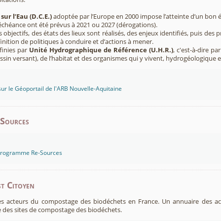
sur l’Eau (D.C.E.)
adoptée par l’Europe en 2000 impose l’atteinte d’un bon ét
’échéance ont été prévus à 2021 ou 2027 (dérogations).
s objectifs, des états des lieux sont réalisés, des enjeux identifiés, puis 
finition de politiques à conduire et d’actions à mener.
finies par
Unité Hydrographique de Référence (U.H.R.)
, c'est-à-dire p
sin versant), de l’habitat et des organismes qui y vivent, hydrogéologique 
sur le Géoportail de l'ARB Nouvelle-Aquitaine
-Sources
 programme Re-Sources
t Citoyen
es acteurs du compostage des biodéchets en France. Un annuaire des ac
 des sites de compostage des biodéchets.