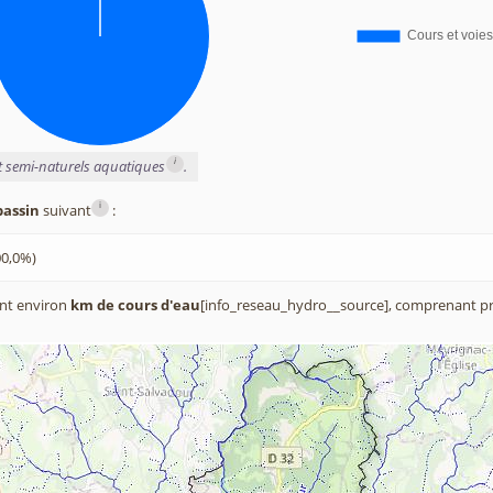
i
et semi-naturels aquatiques
.
i
bassin
suivant
:
00,0%)
nt environ
km de cours d'eau
[info_reseau_hydro__source], comprenant pr