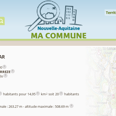
Cookies management panel
↑
Territoire
Mil
Territ
Gérer préserver restaur
ar
i
90
i
RREZE
i
glo
i
i
i
habitants pour 14,95
km
soit 20
habitants
2
i
male : 263.27 m - altitude maximale : 508.69 m