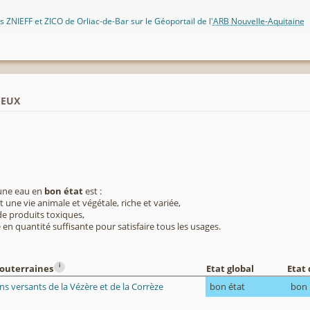
 ZNIEFF et ZICO de Orliac-de-Bar sur le Géoportail de l'
ARB Nouvelle-Aquitaine
ieux
 une eau en
bon état
est :
 une vie animale et végétale, riche et variée,
e produits toxiques,
 en quantité suffisante pour satisfaire tous les usages.
i
souterraines
Etat global
Etat 
s versants de la Vézère et de la Corrèze
bon état
bon