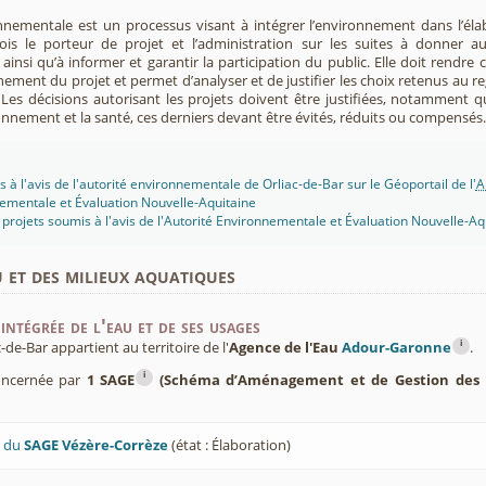
nnementale est un processus visant à intégrer l’environnement dans l’élabo
 fois le porteur de projet et l’administration sur les suites à donner 
insi qu’à informer et garantir la participation du public. Elle doit rendre
nement du projet et permet d’analyser et de justifier les choix retenus au re
. Les décisions autorisant les projets doivent être justifiées, notamment q
onnement et la santé, ces derniers devant être évités, réduits ou compensés.
 à l'avis de l'autorité environnementale de Orliac-de-Bar sur le Géoportail de l'
A
ementale et Évaluation Nouvelle-Aquitaine
projets soumis à l'avis de l'Autorité Environnementale et Évaluation Nouvelle-Aq
u et des milieux aquatiques
intégrée de l'eau et de ses usages
i
e-Bar appartient au territoire de l'
Agence de l'Eau
Adour-Garonne
.
i
concernée par
1 SAGE
(Schéma d’Aménagement et de Gestion des 
U du
SAGE Vézère-Corrèze
(état : Élaboration)