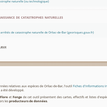
strophe naturelle (ou technologique)
aissance de catastrophes naturelles
es arrêtés de catastrophe naturelle de Orliac-de-Bar (georisques.gouv.fr)
lieux
nées relatives aux espèces de Orliac-de-Bar, l'outil
Fiches d'Informations I
a été développé.
,
Flore
et
Fonge
de cet outil présentent des cartes, effectifs et listes d'es
ers les
producteurs de données
.