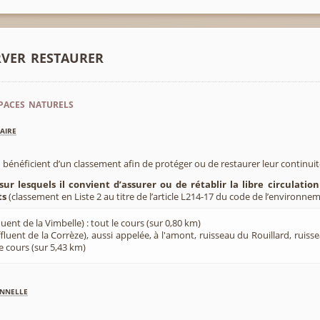
rver restaurer
paces naturels
aire
 bénéficient d’un classement afin de protéger ou de restaurer leur continui
sur lesquels il convient d’assurer ou de rétablir la libre circulatio
ts
(classement en Liste 2 au titre de l’article L214-17 du code de l’environnem
uent de la Vimbelle) : tout le cours (sur 0,80 km)
fluent de la Corrèze), aussi appelée, à l'amont, ruisseau du Rouillard, ruiss
le cours (sur 5,43 km)
nnelle