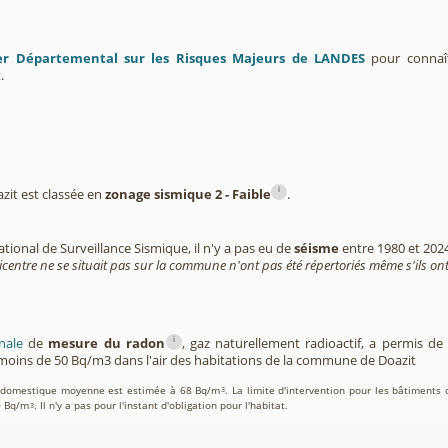
er Départemental sur les Risques Majeurs de LANDES
pour connaît
.
i
it est classée en
zonage sismique 2 - Faible
.
tional de Surveillance Sismique, il n'y a pas eu de
séisme
entre 1980 et 202
icentre ne se situait pas sur la commune n'ont pas été répertoriés même s'ils ont
i
nale
de
mesure du radon
, gaz naturellement radioactif, a permis d
oins de 50 Bq/m3 dans l'air des habitations de la commune de Doazit
on domestique moyenne est estimée à 68 Bq/m
. La limite d'intervention pour les bâtiments 
3
0 Bq/m
. Il n'y a pas pour l'instant d'obligation pour l'habitat.
3