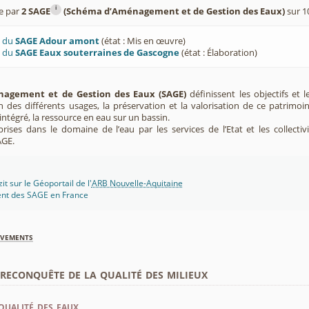
i
e par
2 SAGE
(Schéma d’Aménagement et de Gestion des Eaux)
sur 1
U du
SAGE Adour amont
(état : Mis en œuvre)
U du
SAGE Eaux souterraines de Gascogne
(état : Élaboration)
agement et de Gestion des Eaux (SAGE)
définissent les objectifs et l
ion des différents usages, la préservation et la valorisation de ce patrimoi
ntégré, la ressource en eau sur un bassin.
rises dans le domaine de l’eau par les services de l’Etat et les collectiv
AGE.
t sur le Géoportail de l'
ARB Nouvelle-Aquitaine
ent des SAGE en France
èvements
econquête de la qualité des milieux
qualité des eaux