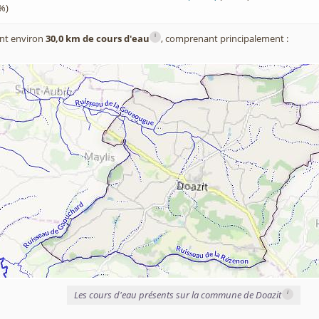
%)
i
nt environ
30,0 km de cours d'eau
, comprenant principalement :
i
Les cours d'eau présents sur la commune de Doazit