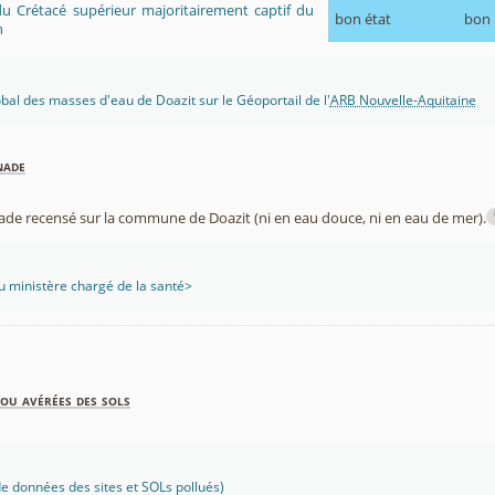
du Crétacé supérieur majoritairement captif du
bon état
bon
n
obal des masses d'eau de Doazit sur le Géoportail de l'
ARB Nouvelle-Aquitaine
nade
nade recensé sur la commune de Doazit (ni en eau douce, ni en eau de mer).
 ministère chargé de la santé>
ou avérées des sols
 données des sites et SOLs pollués)