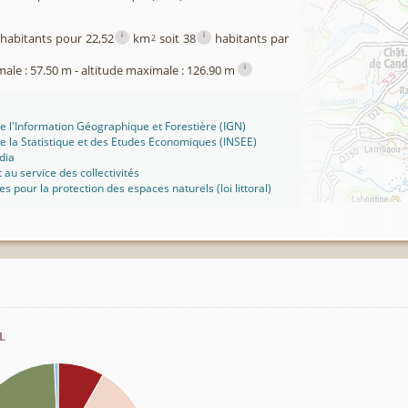
i
i
habitants pour 22,52
km
soit 38
habitants par
2
i
male : 57.50 m - altitude maximale : 126.90 m
 de l'Information Géographique et Forestière (IGN)
 de la Statistique et des Etudes Economiques (INSEE)
dia
t au service des collectivités
ues pour la protection des espaces naturels (loi littoral)
l