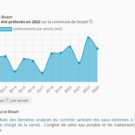
e Doazit
i
 été prélevés en 2022
sur la commune de Doazit
.
i
eau
par année.
le de Doazit
ltats des dernières analyses du contrôle sanitaire des eaux destinées
e chargé de la santé)
. L’origine de cette eau potable et les traitement
s.