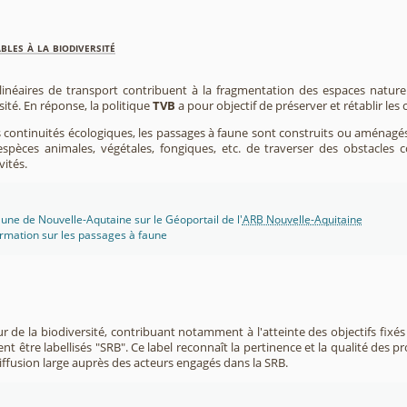
les à la biodiversité
 linéaires de transport contribuent à la fragmentation des espaces natur
sité. En réponse, la politique
TVB
a pour objectif de préserver et rétablir les
s continuités écologiques, les passages à faune sont construits ou aménagés 
spèces animales, végétales, fongiques, etc. de traverser des obstacles c
vités.
une de Nouvelle-Aqutaine sur le Géoportail de l'
ARB Nouvelle-Aquitaine
rmation sur les passages à faune
r de la biodiversité, contribuant notamment à l'atteinte des objectifs fixés
nt être labellisés "SRB". Ce label reconnaît la pertinence et la qualité des p
 diffusion large auprès des acteurs engagés dans la SRB.