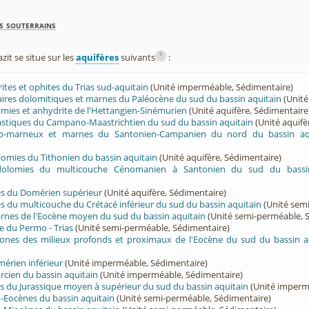
s souterrains
i
t se situe sur les
aquifères
suivants
:
rites et ophites du Trias sud-aquitain
(Unité imperméable, Sédimentaire)
lcaires dolomitiques et marnes du Paléocène du sud du bassin aquitain
(Unité
lomies et anhydrite de l'Hettangien-Sinémurien
(Unité aquifère, Sédimentaire
lastiques du Campano-Maastrichtien du sud du bassin aquitain
(Unité aquifè
ayo-marneux et marnes du Santonien-Campanien du nord du bassin aq
olomies du Tithonien du bassin aquitain
(Unité aquifère, Sédimentaire)
 dolomies du multicouche Cénomanien à Santonien du sud du bassin
rès du Domérien supérieur
(Unité aquifère, Sédimentaire)
rès du multicouche du Crétacé inférieur du sud du bassin aquitain
(Unité sem
arnes de l'Eocène moyen du sud du bassin aquitain
(Unité semi-perméable, 
e du Permo - Trias
(Unité semi-perméable, Sédimentaire)
ones des milieux profonds et proximaux de l'Eocène du sud du bassin a
érien inférieur
(Unité imperméable, Sédimentaire)
cien du bassin aquitain
(Unité imperméable, Sédimentaire)
s du Jurassique moyen à supérieur du sud du bassin aquitain
(Unité imperm
-Eocènes du bassin aquitain
(Unité semi-perméable, Sédimentaire)