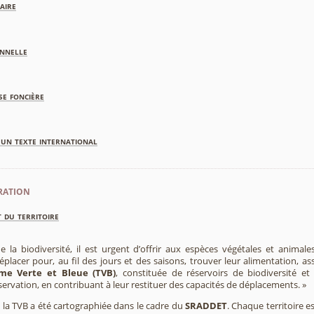
aire
nnelle
se foncière
'un texte international
ration
 du territoire
e la biodiversité, il est urgent d’offrir aux espèces végétales et animale
placer pour, au fil des jours et des saisons, trouver leur alimentation, as
me Verte et Bleue (TVB)
, constituée de réservoirs de biodiversité et
éservation, en contribuant à leur restituer des capacités de déplacements. »
e, la TVB a été cartographiée dans le cadre du
SRADDET
. Chaque territoire e