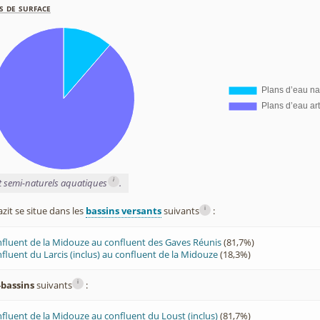
s de surface
i
et semi-naturels aquatiques
.
i
it se situe dans les
bassins versants
suivants
:
fluent de la Midouze au confluent des Gaves Réunis
(81,7%)
fluent du Larcis (inclus) au confluent de la Midouze
(18,3%)
i
-bassins
suivants
:
fluent de la Midouze au confluent du Loust (inclus)
(81,7%)