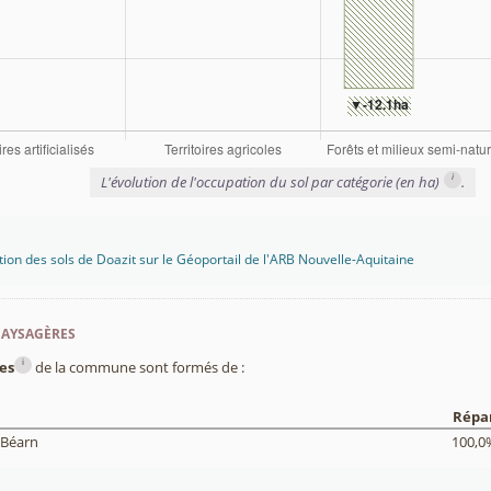
i
L'évolution de l'occupation du sol par catégorie (en ha)
.
tion des sols de Doazit sur le Géoportail de l'ARB Nouvelle-Aquitaine
paysagères
i
es
de la commune sont formés de :
Répar
 Béarn
100,0