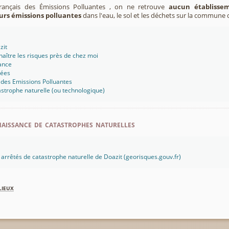
Français des Émissions Polluantes , on ne retrouve
aucun établissem
urs émissions polluantes
dans l'eau, le sol et les déchets sur la commune 
zit
aître les risques près de chez moi
ance
sées
 des Emissions Polluantes
strophe naturelle (ou technologique)
aissance de catastrophes naturelles
s arrêtés de catastrophe naturelle de Doazit (georisques.gouv.fr)
lieux