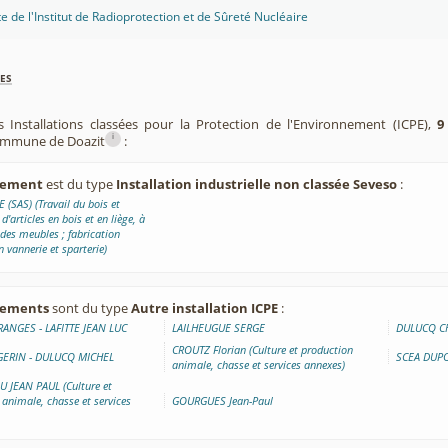
te de l'Institut de Radioprotection et de Sûreté Nucléaire
es
s Installations classées pour la Protection de l'Environnement (ICPE),
9
i
commune de Doazit
:
ssement
est du type
Installation industrielle non classée Seveso
:
(SAS) (Travail du bois et
d'articles en bois et en liège, à
 des meubles ; fabrication
en vannerie et sparterie)
ssements
sont du type
Autre installation ICPE
:
ANGES - LAFITTE JEAN LUC
LAILHEUGUE SERGE
DULUCQ C
CROUTZ Florian (Culture et production
GERIN - DULUCQ MICHEL
SCEA DUP
animale, chasse et services annexes)
 JEAN PAUL (Culture et
 animale, chasse et services
GOURGUES Jean-Paul