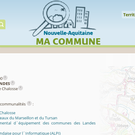
Cookies management panel
↑
Territoire
Mil
Territ
Gérer préserver restaur
i
00
i
NDES
i
e Chalosse
i
ercommunalités
:
 Chalosse
 eaux du Marseillon et du Tursan
mental d´équipement des communes des Landes
ndaise pour l´Informatique (ALPI)