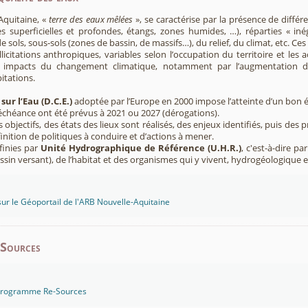
Aquitaine, «
terre des eaux mêlées
», se caractérise par la présence de diffé
s superficielles et profondes, étangs, zones humides, …), réparties « inég
e sols, sous-sols (zones de bassin, de massifs…), du relief, du climat, etc. C
licitations anthropiques, variables selon l’occupation du territoire et les 
s impacts du changement climatique, notamment par l’augmentation d
pitations.
sur l’Eau (D.C.E.)
adoptée par l’Europe en 2000 impose l’atteinte d’un bon ét
’échéance ont été prévus à 2021 ou 2027 (dérogations).
s objectifs, des états des lieux sont réalisés, des enjeux identifiés, puis 
finition de politiques à conduire et d’actions à mener.
finies par
Unité Hydrographique de Référence (U.H.R.)
, c'est-à-dire p
sin versant), de l’habitat et des organismes qui y vivent, hydrogéologique 
sur le Géoportail de l'ARB Nouvelle-Aquitaine
-Sources
 programme Re-Sources