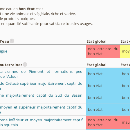
 une eau en
bon état
est :
 une vie animale et végétale, riche et variée,
e produits toxiques,
 en quantité suffisante pour satisfaire tous les usages.
i
d'eau
Etat global
Etat
non atteinte du
ugue
moy
bon état
i
souterraines
Etat global
Etat 
s anciennes de Piémont et formations peu
bon état
bon
de l'Adour
du Crétacé supérieur majoritairement captif du
bon état
bon
n
ène majoritairement captif du Sud du Bassin
bon état
bon
e moyen et supérieur majoritairement captif du
bon état
bon
n
ocène inférieur et moyen majoritairement captif
non atteinte du
mau
n aquitain
bon état