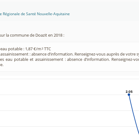
ce Régionale de Santé Nouvelle-Aquitaine
sur la commune de Doazit en 2018 :
 eau potable : 1,87 €/m
TTC
3
e assainissement : absence d’information. Renseignez-vous auprès de votre s
ces eau potable et assainissement : absence d’information. Renseignez-v
e.
2.05
2.05