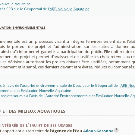
 Nouvelle-Aquitaine
isés SRB sur le Géoportail de l'
ARB Nouvelle-Aquitaine
luation environnementale
nnementale est un processus visant à intégrer l’environnement dans l’élabo
 fois le porteur de projet et l’administration sur les suites à donner 
insi qu’à informer et garantir la participation du public. Elle doit rendre
nement du projet et permet d’analyser et de justifier les choix retenus au re
. Les décisions autorisant les projets doivent être justifiées, notamment q
onnement et la santé, ces derniers devant être évités, réduits ou compensés.
 à l'avis de l'autorité environnementale de Doazit sur le Géoportail de l'
ARB Nouv
ementale et Évaluation Nouvelle-Aquitaine
projets soumis à l'avis de l'Autorité Environnementale et Évaluation Nouvelle-Aq
u et des milieux aquatiques
intégrée de l'eau et de ses usages
i
ppartient au territoire de l'
Agence de l'Eau
Adour-Garonne
.