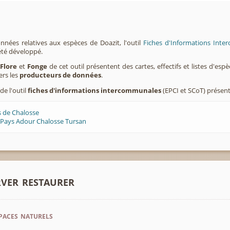
nnées relatives aux espèces de Doazit, l'outil
Fiches d'Informations Inter
été développé.
,
Flore
et
Fonge
de cet outil présentent des cartes, effectifs et listes d'es
ers les
producteurs de données
.
de l'outil
fiches d'informations intercommunales
(EPCI et SCoT) présen
s de Chalosse
 Pays Adour Chalosse Tursan
rver restaurer
paces naturels