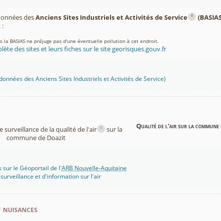
i
 données des
Anciens Sites Industriels et Activités de Service
(BASIAS
:
ns la BASIAS ne préjuge pas d'une éventuelle pollution à cet endroit.
lète des sites et leurs fiches sur le site georisques.gouv.fr
onnées des Anciens Sites Industriels et Activités de Service)
Qualité de l'air sur la commune 
i
surveillance de la qualité de l'air
sur la
commune de Doazit
 sur le Géoportail de l'
ARB Nouvelle-Aquitaine
rveillance et d'information sur l'air
t nuisances