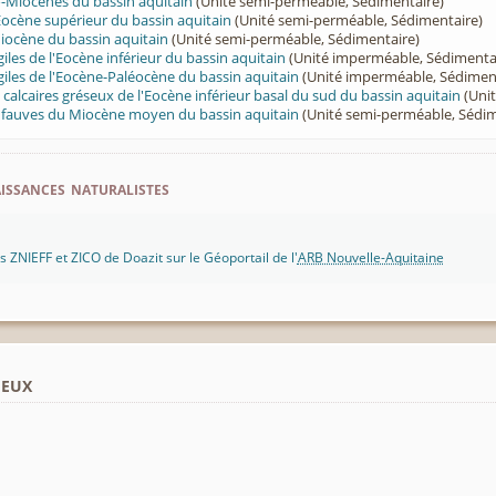
-Miocènes du bassin aquitain
(Unité semi-perméable, Sédimentaire)
Eocène supérieur du bassin aquitain
(Unité semi-perméable, Sédimentaire)
iocène du bassin aquitain
(Unité semi-perméable, Sédimentaire)
iles de l'Eocène inférieur du bassin aquitain
(Unité imperméable, Sédimenta
giles de l'Eocène-Paléocène du bassin aquitain
(Unité imperméable, Sédimen
t calcaires gréseux de l'Eocène inférieur basal du sud du bassin aquitain
(Unit
t fauves du Miocène moyen du bassin aquitain
(Unité semi-perméable, Sédim
ssances naturalistes
 ZNIEFF et ZICO de Doazit sur le Géoportail de l'
ARB Nouvelle-Aquitaine
ieux