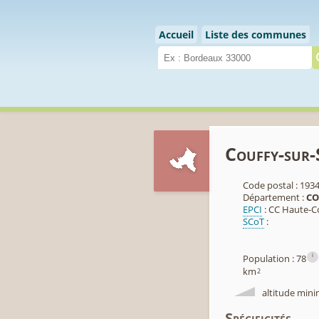
Cookies management panel
Accueil
Liste des communes
Couffy-sur
Code postal : 193
Département :
CO
EPCI
: CC Haute-
SCoT
:
i
Population : 78
km
2
altitude mini
Spécificités