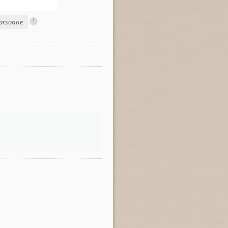
i
Sarsonne