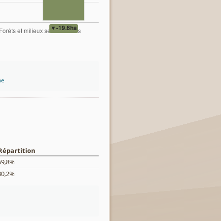
ne
Répartition
69,8%
30,2%