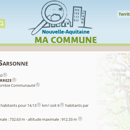
↑
Territoire
Milieux
Qualité
Espèces
Gérer
Territ
-Sarsonne
i
40
i
RREZE
i
Corrèze Communauté
i
i
habitants pour 14,13
km
soit 6
habitants par
2
i
male : 732.63 m - altitude maximale : 912.33 m