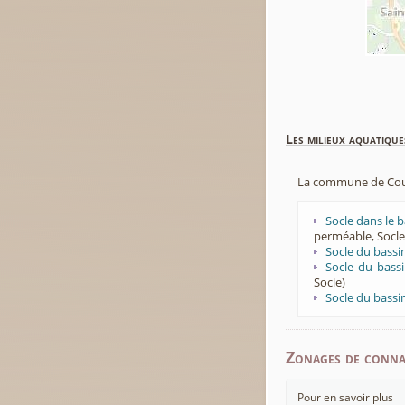
Les milieux aquatique
La commune de Couff
Socle dans le 
perméable, Socle
Socle du bassi
Socle du bassi
Socle)
Socle du bassi
Zonages de connai
Pour en savoir plus