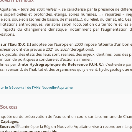
Aquitaine, «
terre des eaux mêlées
», se caractérise par la présence de diffé
s superficielles et profondes, étangs, zones humides, …), réparties « inég
e sols, sous-sols (zones de bassin, de massifs…), du relief, du climat, etc. C
licitations anthropiques, variables selon l’occupation du territoire et les 
s impacts du changement climatique, notamment par l’augmentation d
pitations.
sur l’Eau (D.C.E.)
adoptée par l’Europe en 2000 impose l’atteinte d’un bon ét
’échéance ont été prévus à 2021 ou 2027 (dérogations).
s objectifs, des états des lieux sont réalisés, des enjeux identifiés, puis 
finition de politiques à conduire et d’actions à mener.
finies par
Unité Hydrographique de Référence (U.H.R.)
, c'est-à-dire p
sin versant), de l’habitat et des organismes qui y vivent, hydrogéologique 
sur le Géoportail de l'ARB Nouvelle-Aquitaine
-Sources
onquête ou de préservation de l’eau sont en cours sur la commune de Cham
 Captages
.
i
Sources
, animé par la Région Nouvelle-Aquitaine, vise à reconquérir la q
ion de captages en eau potable
: