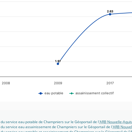
2.63
2.63
1.97
1.97
2008
2009
2017
eau potable
assainissement collectif
 du service eau potable de Champniers sur le Géoportail de l'
ARB Nouvelle-Aquit
 du service eau assainissement de Champniers sur le Géoportail de l'
ARB Nouvel
 du service eau potable et assainissement de Champniers sur le Géoportail de l'
A