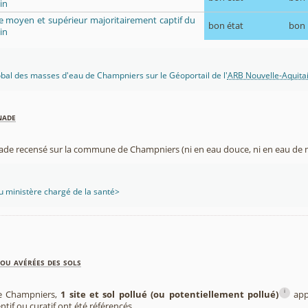
in
ue moyen et supérieur majoritairement captif du
bon état
bon
in
lobal des masses d'eau de Champniers sur le Géoportail de l'
ARB Nouvelle-Aquita
nade
nade recensé sur la commune de Champniers (ni en eau douce, ni en eau de 
 ministère chargé de la santé>
ou avérées des sols
i
e Champniers,
1 site et sol pollué (ou potentiellement pollué)
app
entif ou curatif ont été référencés.