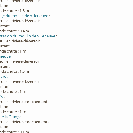
euil en rivière déversoir
xistant
 de chute : 1.5 m
rge du moulin de Villeneuve
:
euil en rivière déversoir
xistant
 de chute : 0.4 m
tation du moulin de Villeneuve
:
euil en rivière déversoir
xistant
 de chute : 1 m
eneuve
:
euil en rivière déversoir
xistant
 de chute : 1.5 m
huret
:
euil en rivière déversoir
xistant
 de chute : 1 m
és
:
euil en rivière enrochements
xistant
 de chute : 1 m
 de la Grange
:
euil en rivière enrochements
xistant
 de chute : 0.1 m