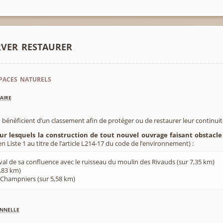
rver restaurer
paces naturels
aire
 bénéficient d’un classement afin de protéger ou de restaurer leur continui
sur lesquels la construction de tout nouvel ouvrage faisant obstacle
 Liste 1 au titre de l’article L214-17 du code de l’environnement) :
val de sa confluence avec le ruisseau du moulin des Rivauds (sur 7,35 km)
7,83 km)
 Champniers (sur 5,58 km)
nnelle