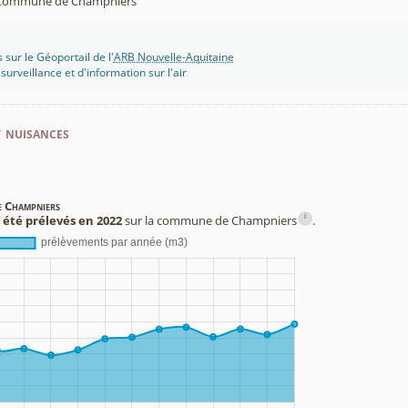
commune de Champniers
 sur le Géoportail de l'
ARB Nouvelle-Aquitaine
rveillance et d'information sur l'air
t nuisances
e Champniers
i
 été prélevés en 2022
sur la commune de Champniers
.