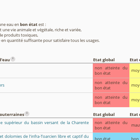
 une eau en
bon état
est :
 une vie animale et végétale, riche et variée,
e produits toxiques,
 en quantité suffisante pour satisfaire tous les usages.
i
d'eau
Etat global
Etat
non atteinte du
moy
bon état
non atteinte du
ers
moy
bon état
non atteinte du
moy
bon état
i
souterraines
Etat global
Etat 
que supérieur du bassin versant de la Charente
non atteinte du
mau
bon état
 et dolomies de l'infra-Toarcien libre et captif du
bon état
bon