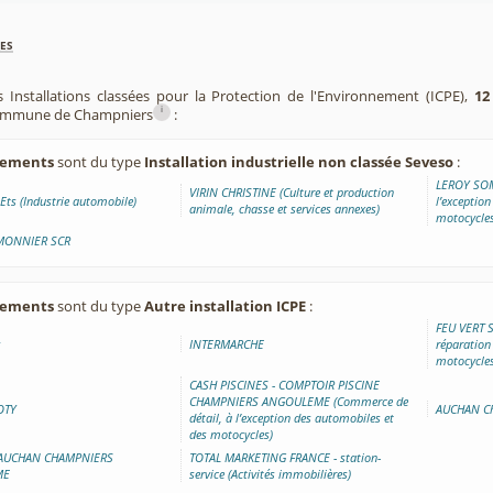
es
 Installations classées pour la Protection de l'Environnement (ICPE),
12
i
 commune de Champniers
:
ssements
sont du type
Installation industrielle non classée Seveso
:
LEROY SOM
VIRIN CHRISTINE (Culture et production
Ets (Industrie automobile)
l’exceptio
animale, chasse et services annexes)
motocycles
MONNIER SCR
ssements
sont du type
Autre installation ICPE
:
FEU VERT 
s
INTERMARCHE
réparation
motocycles
CASH PISCINES - COMPTOIR PISCINE
CHAMPNIERS ANGOULEME (Commerce de
OTY
AUCHAN C
détail, à l’exception des automobiles et
des motocycles)
_AUCHAN CHAMPNIERS
TOTAL MARKETING FRANCE - station-
ME
service (Activités immobilières)