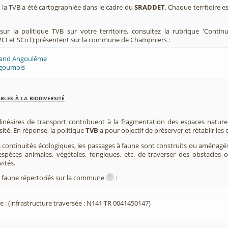
e, la TVB a été cartographiée dans le cadre du
SRADDET
. Chaque territoire e
ur la politique TVB sur votre territoire, consultez la rubrique 'Contin
PCI et SCoT) présentent sur la commune de Champniers :
rand Angoulême
ngoumois
les à la biodiversité
 linéaires de transport contribuent à la fragmentation des espaces natur
sité. En réponse, la politique
TVB
a pour objectif de préserver et rétablir les
s continuités écologiques, les passages à faune sont construits ou aménagés 
spèces animales, végétales, fongiques, etc. de traverser des obstacles c
vités.
i
à faune répertoriés sur la commune
:
e : (infrastructure traversée : N141 TR 0041450147)