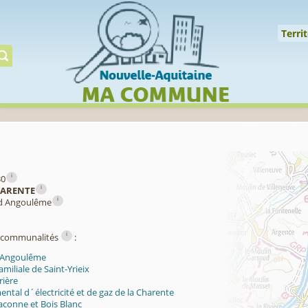
Cookies management panel
↑
Territoire
Mil
Territ
Gérer préserver restaur
i
30
i
ARENTE
i
nd Angoulême
i
ercommunalités
:
 Angoulême
miliale de Saint-Yrieix
rière
tal d´électricité et de gaz de la Charente
aconne et Bois Blanc