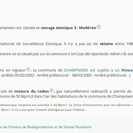
i
pniers est classée en
zonage sismique 3 - Modérée
.
National de Surveillance Sismique, il n'y a pas eu de
séisme
entre 198
icentre ne se situait pas sur la commune n'ont pas été répertoriés même s'ils ont
i
ons en vigueur
, la commune de
CHAMPNIERS est sujette à un
Nivea
 arrêtés 05/02/2002 - Arrêté préfectoral - 08/03/2005 - Arrêté préfectoral - ).
i
nale
de
mesure du radon
, gaz naturellement radioactif, a permis d
moins de 50 Bq/m3 dans l'air des habitations de la commune de Champnier
on domestique moyenne est estimée à 68 Bq/m
. La limite d'intervention pour les bâtiments 
3
0 Bq/m
. Il n'y a pas pour l'instant d'obligation pour l'habitat.
3
te de l'Institut de Radioprotection et de Sûreté Nucléaire