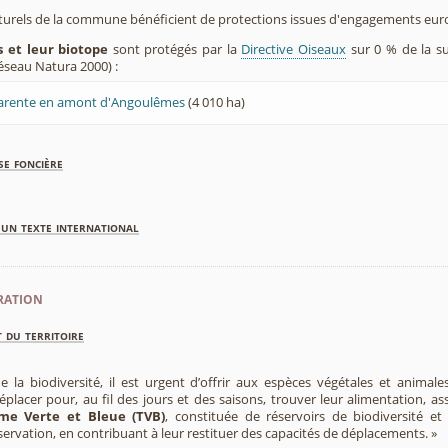
aturels de la commune bénéficient de protections issues d'engagements eu
 et leur biotope
sont protégés par la
Directive Oiseaux
sur 0 % de la s
éseau Natura 2000) :
Charente en amont d'Angoulêmes
(4 010 ha)
se foncière
'un texte international
ration
 du territoire
e la biodiversité, il est urgent d’offrir aux espèces végétales et animale
placer pour, au fil des jours et des saisons, trouver leur alimentation, as
me Verte et Bleue (TVB)
, constituée de réservoirs de biodiversité et
éservation, en contribuant à leur restituer des capacités de déplacements. »