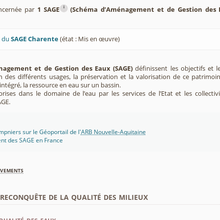
i
ncernée par
1 SAGE
(Schéma d’Aménagement et de Gestion des 
U du
SAGE Charente
(état : Mis en œuvre)
agement et de Gestion des Eaux (SAGE)
définissent les objectifs et l
ion des différents usages, la préservation et la valorisation de ce patrimoi
ntégré, la ressource en eau sur un bassin.
rises dans le domaine de l’eau par les services de l’Etat et les collectiv
AGE.
niers sur le Géoportail de l'
ARB Nouvelle-Aquitaine
ent des SAGE en France
èvements
econquête de la qualité des milieux
qualité des eaux