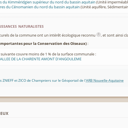
s du Kimméridgien supérieur du nord du bassin aquitain
(Unité imperméabl
aires du Cénomanien du nord du bassin aquitain
(Unité aquifère, Sédimentair
ssances naturalistes
i
turels de la commune ont un intérêt écologique reconnu
, et sont ainsi c
Importantes pour la Conservation des Oiseaux)
:
suivante couvre moins de 1 % de la surface communale :
ALLEE DE LA CHARENTE AMONT D'ANGOULEME
 ZNIEFF et ZICO de Champniers sur le Géoportail de l'
ARB Nouvelle-Aquitaine
ieux