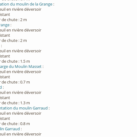
tation du moulin de la Grange
:
euil en rivière déversoir
xistant
 de chute : 2 m
range
:
euil en rivière déversoir
xistant
 de chute : 2 m
t
:
euil en rivière déversoir
xistant
 de chute : 1.5 m
arge du Moulin Masset
:
euil en rivière déversoir
xistant
 de chute : 0.7 m
d
:
euil en rivière déversoir
xistant
 de chute : 1.3 m
ntation du moulin Garraud
:
euil en rivière déversoir
xistant
 de chute : 0.8 m
lin Garraud
:
euil en rivière déversoir