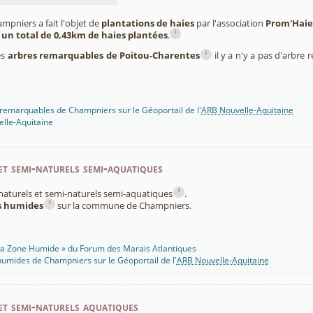
pniers a fait l'objet de
plantations de haies
par l'association
Prom'Haie
i
 un total de 0,43km de haies plantées
.
i
es
arbres remarquables de Poitou-Charentes
il y a n'y a pas d'arbr
remarquables de Champniers sur le Géoportail de l'
ARB Nouvelle-Aquitaine
lle-Aquitaine
et semi-naturels semi-aquatiques
i
x naturels et semi-naturels semi-aquatiques
.
i
es humides
sur la commune de Champniers.
 Ma Zone Humide » du Forum des Marais Atlantiques
umides de Champniers sur le Géoportail de l'
ARB Nouvelle-Aquitaine
et semi-naturels aquatiques