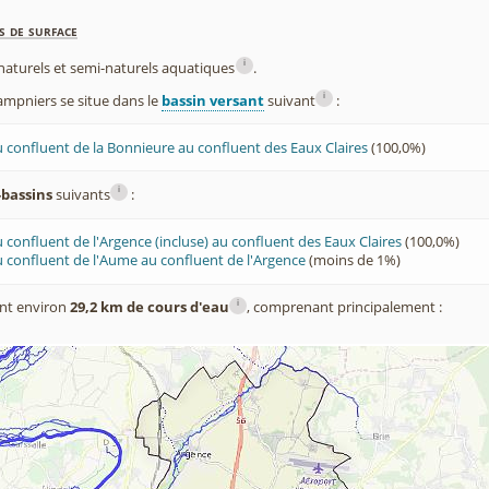
s de surface
i
x naturels et semi-naturels aquatiques
.
i
pniers se situe dans le
bassin versant
suivant
:
 confluent de la Bonnieure au confluent des Eaux Claires
(100,0%)
i
-bassins
suivants
:
 confluent de l'Argence (incluse) au confluent des Eaux Claires
(100,0%)
 confluent de l'Aume au confluent de l'Argence
(moins de 1%)
i
nt environ
29,2 km de cours d'eau
, comprenant principalement :