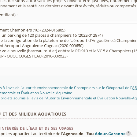
. Les décisions autorisant les projets doivent être justifiées, notamment q
onnement et la santé, ces derniers devant être évités, réduits ou compensés.
ntifiant) :
ment Champniers (16) (2024-016805)
'un parking de 120 places à champniers 16 (2022-012874)
e la configuration de la plateforme de l'aéroport d'Angoulême à Champniers
t Aeroport Angouleme-Cognac (2020-009650)
 voie nouvelle (barreau routier) enbtre la RD 910 et la VC 5 à Champniers (1
P - OUGC COGEST'EAU (2016-00xx23)
s à l'avis de l'autorité environnementale de Champniers sur le Géoportail de l'
AR
ementale et Évaluation Nouvelle-Aquitaine
projets soumis à l'avis de l'Autorité Environnementale et Évaluation Nouvelle-Aq
u et des milieux aquatiques
intégrée de l'eau et de ses usages
i
ers appartient au territoire de l'
Agence de l'Eau
Adour-Garonne
.