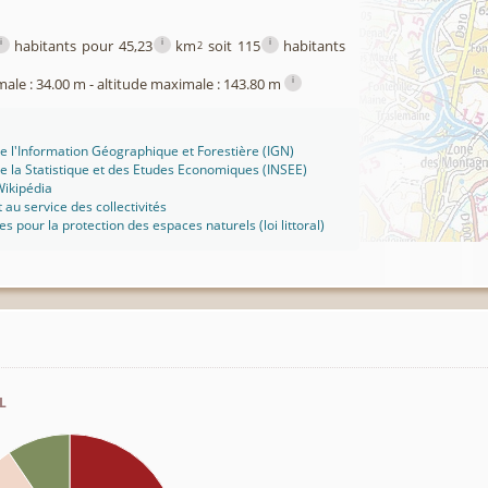
i
i
i
habitants pour 45,23
km
soit 115
habitants
2
i
male : 34.00 m - altitude maximale : 143.80 m
 de l'Information Géographique et Forestière (IGN)
 de la Statistique et des Etudes Economiques (INSEE)
ikipédia
t au service des collectivités
ues pour la protection des espaces naturels (loi littoral)
l