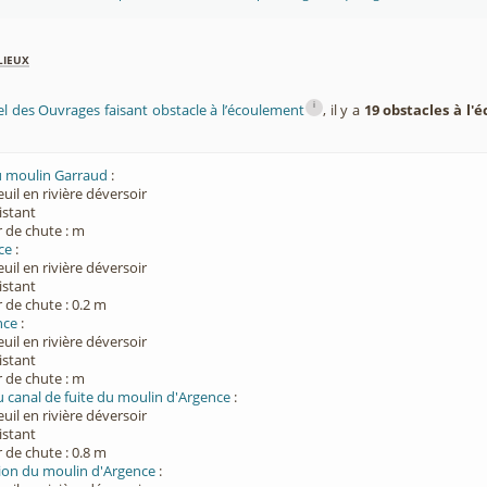
lieux
i
el des Ouvrages faisant obstacle à l’écoulement
, il y a
19 obstacles à l
u moulin Garraud
:
euil en rivière déversoir
xistant
 de chute : m
ce
:
euil en rivière déversoir
xistant
 de chute : 0.2 m
nce
:
euil en rivière déversoir
xistant
 de chute : m
u canal de fuite du moulin d'Argence
:
euil en rivière déversoir
xistant
 de chute : 0.8 m
tion du moulin d'Argence
: