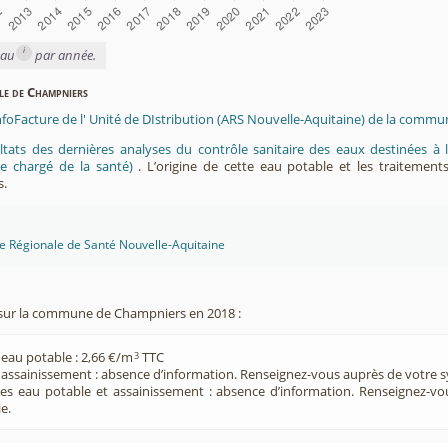
i
eau
par année.
ble de Champniers
InfoFacture de l' Unité de DIstribution (ARS Nouvelle-Aquitaine) de la comm
ltats des dernières analyses du contrôle sanitaire des eaux destinées
e chargé de la santé)
. L’origine de cette eau potable et les traitement
s.
ce Régionale de Santé Nouvelle-Aquitaine
sur la commune de Champniers en 2018 :
 eau potable : 2,66 €/m
TTC
3
e assainissement : absence d’information. Renseignez-vous auprès de votre s
ces eau potable et assainissement : absence d’information. Renseignez-v
e.