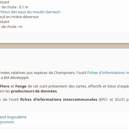
xistant
 de chute : 0.1 m
rtition des eaux du moulin Garraud
:
euil en rivière déversoir
xistant
 de chute : m
nnées relatives aux espèces de Champniers, l'outil
Fiches d'Informations I
a été développé.
,
Flore
et
Fonge
de cet outil présentent des cartes, effectifs et listes d'es
ers les
producteurs de données
.
s de l'outil
fiches d'informations intercommunales
(EPCI et SCoT) p
rand Angoulême
ngoumois