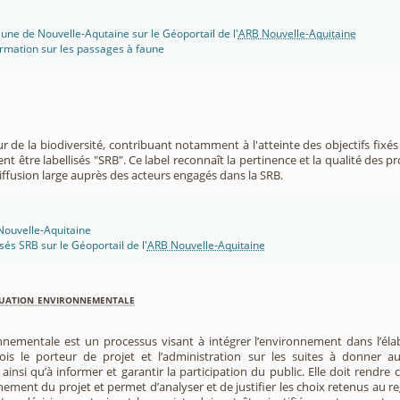
une de Nouvelle-Aqutaine sur le Géoportail de l'
ARB Nouvelle-Aquitaine
rmation sur les passages à faune
r de la biodiversité, contribuant notamment à l'atteinte des objectifs fixés
nt être labellisés "SRB". Ce label reconnaît la pertinence et la qualité des p
 diffusion large auprès des acteurs engagés dans la SRB.
 Nouvelle-Aquitaine
isés SRB sur le Géoportail de l'
ARB Nouvelle-Aquitaine
luation environnementale
nnementale est un processus visant à intégrer l’environnement dans l’élabo
 fois le porteur de projet et l’administration sur les suites à donner 
insi qu’à informer et garantir la participation du public. Elle doit rendre
nement du projet et permet d’analyser et de justifier les choix retenus au re