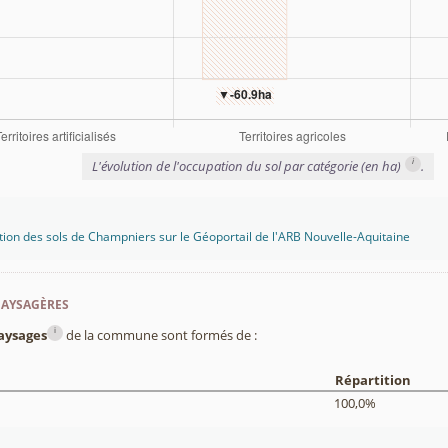
i
L'évolution de l'occupation du sol par catégorie (en ha)
.
tion des sols de Champniers sur le Géoportail de l'ARB Nouvelle-Aquitaine
paysagères
i
aysages
de la commune sont formés de :
Répartition
100,0%