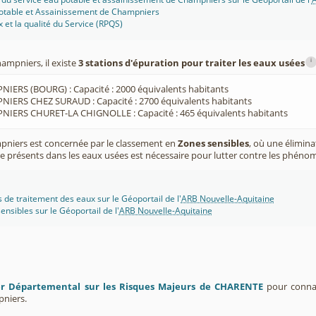
potable et Assainissement de Champniers
x et la qualité du Service (RPQS)
i
mpniers, il existe
3 stations d'épuration pour traiter les eaux usées
IERS (BOURG) : Capacité : 2000 équivalents habitants
NIERS CHEZ SURAUD : Capacité : 2700 équivalents habitants
NIERS CHURET-LA CHIGNOLLE : Capacité : 465 équivalents habitants
iers est concernée par le classement en
Zones sensibles
, où une élimin
 présents dans les eaux usées est nécessaire pour lutter contre les phéno
s de traitement des eaux sur le Géoportail de l'
ARB Nouvelle-Aquitaine
ensibles sur le Géoportail de l'
ARB Nouvelle-Aquitaine
er Départemental sur les Risques Majeurs de CHARENTE
pour connaît
niers.