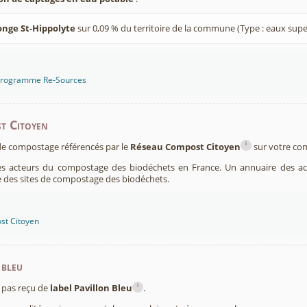
onge St-Hippolyte
sur 0,09 % du territoire de la commune (Type : eaux super
 programme Re-Sources
t Citoyen
i
s de compostage référencés par le
Réseau Compost Citoyen
sur votre c
es acteurs du compostage des biodéchets en France. Un annuaire des ac
 des sites de compostage des biodéchets.
st Citoyen
 bleu
i
pas reçu de
label Pavillon Bleu
.