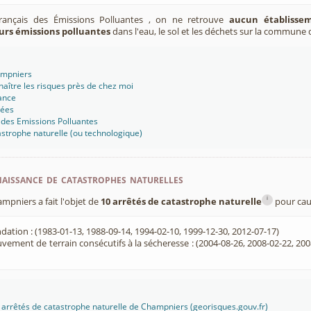
Français des Émissions Polluantes , on ne retrouve
aucun établissem
urs émissions polluantes
dans l'eau, le sol et les déchets sur la commune
ampniers
aître les risques près de chez moi
ance
sées
 des Emissions Polluantes
strophe naturelle (ou technologique)
aissance de catastrophes naturelles
i
pniers a fait l'objet de
10 arrêtés de catastrophe naturelle
pour cau
dation : (1983-01-13, 1988-09-14, 1994-02-10, 1999-12-30, 2012-07-17)
ement de terrain consécutifs à la sécheresse : (2004-08-26, 2008-02-22, 200
es arrêtés de catastrophe naturelle de Champniers (georisques.gouv.fr)