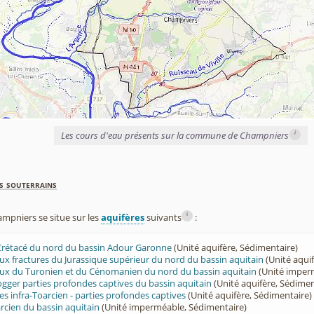
i
Les cours d'eau présents sur la commune de Champniers
s souterrains
i
pniers se situe sur les
aquifères
suivants
:
 Crétacé du nord du bassin Adour Garonne
(Unité aquifère, Sédimentaire)
leux fractures du Jurassique supérieur du nord du bassin aquitain
(Unité aqui
eux du Turonien et du Cénomanien du nord du bassin aquitain
(Unité imper
ogger parties profondes captives du bassin aquitain
(Unité aquifère, Sédimen
es infra-Toarcien - parties profondes captives
(Unité aquifère, Sédimentaire)
cien du bassin aquitain
(Unité imperméable, Sédimentaire)