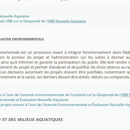
 Nouvelle-Aquitaine
isés SRB sur le Géoportail de l'
ARB Nouvelle-Aquitaine
luation environnementale
nnementale est un processus visant à intégrer l’environnement dans l’élabo
 fois le porteur de projet et l’administration sur les suites à donner 
insi qu’à informer et garantir la participation du public. Elle doit rendre
nement du projet et permet d’analyser et de justifier les choix retenus au re
. Les décisions autorisant les projets doivent être justifiées, notamment q
onnement et la santé, ces derniers devant être évités, réduits ou compensés.
 à l'avis de l'autorité environnementale de Castelviel sur le Géoportail de l'
ARB N
ementale et Évaluation Nouvelle-Aquitaine
projets soumis à l'avis de l'Autorité Environnementale et Évaluation Nouvelle-Aq
u et des milieux aquatiques