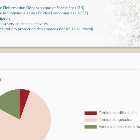
 de l'Information Géographique et Forestière (IGN)
 de la Statistique et des Etudes Economiques (INSEE)
kipédia
t au service des collectivités
ues pour la protection des espaces naturels (loi littoral)
l