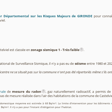
er Départemental sur les Risques Majeurs de GIRONDE
pour connaît
iel.
i
lviel est classée en
zonage sismique 1 - Très faible
.
tional de Surveillance Sismique, il n'y a pas eu de
séisme
entre 1980 et 20
icentre ne se situait pas sur la commune n'ont pas été répertoriés même s'ils ont
i
nale
de
mesure du radon
, gaz naturellement radioactif, a permis d
as de mesure réalisée dans l'air des habitations de la commune de Castelvie
on domestique moyenne est estimée à 68 Bq/m
. La limite d'intervention pour les bâtiments 
3
0 Bq/m
. Il n'y a pas pour l'instant d'obligation pour l'habitat.
3