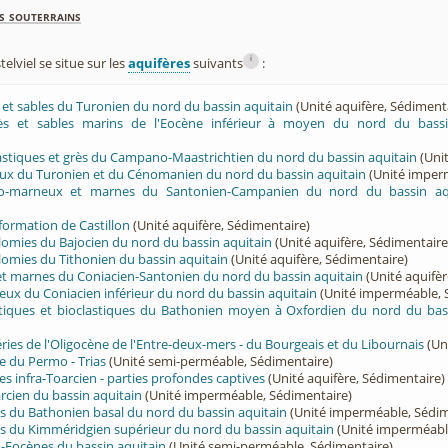
s souterrains
i
lviel se situe sur les
aquifères
suivants
:
ès et sables du Turonien du nord du bassin aquitain
(Unité aquifère, Sédiment
rès et sables marins de l'Eocène inférieur à moyen du nord du bassi
lastiques et grès du Campano-Maastrichtien du nord du bassin aquitain
(Unit
eux du Turonien et du Cénomanien du nord du bassin aquitain
(Unité imper
ayo-marneux et marnes du Santonien-Campanien du nord du bassin aq
 formation de Castillon
(Unité aquifère, Sédimentaire)
olomies du Bajocien du nord du bassin aquitain
(Unité aquifère, Sédimentaire
olomies du Tithonien du bassin aquitain
(Unité aquifère, Sédimentaire)
 et marnes du Coniacien-Santonien du nord du bassin aquitain
(Unité aquifèr
eux du Coniacien inférieur du nord du bassin aquitain
(Unité imperméable, 
ritiques et bioclastiques du Bathonien moyen à Oxfordien du nord du bas
éries de l'Oligocène de l'Entre-deux-mers - du Bourgeais et du Libournais
(Un
e du Permo - Trias
(Unité semi-perméable, Sédimentaire)
es infra-Toarcien - parties profondes captives
(Unité aquifère, Sédimentaire)
cien du bassin aquitain
(Unité imperméable, Sédimentaire)
s du Bathonien basal du nord du bassin aquitain
(Unité imperméable, Sédim
s du Kimméridgien supérieur du nord du bassin aquitain
(Unité imperméabl
-Eocènes du bassin aquitain
(Unité semi-perméable, Sédimentaire)