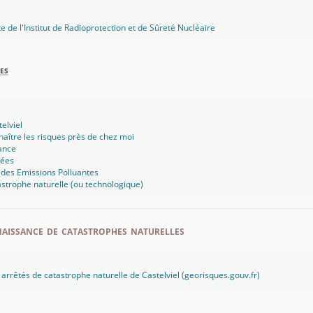
te de l'Institut de Radioprotection et de Sûreté Nucléaire
es
elviel
aître les risques près de chez moi
ance
sées
 des Emissions Polluantes
strophe naturelle (ou technologique)
aissance de catastrophes naturelles
s arrêtés de catastrophe naturelle de Castelviel (georisques.gouv.fr)