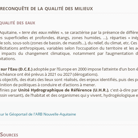
econquête de la qualité des milieux
qualité des eaux
Aquitaine, «
terre des eaux mêlées
», se caractérise par la présence de diffé
s superficielles et profondes, étangs, zones humides, …), réparties « inég
e sols, sous-sols (zones de bassin, de massifs…), du relief, du climat, etc. C
licitations anthropiques, variables selon l’occupation du territoire et les 
s impacts du changement climatique, notamment par l’augmentation d
pitations.
sur l’Eau (D.C.E.)
adoptée par l’Europe en 2000 impose l’atteinte d’un bon ét
’échéance ont été prévus à 2021 ou 2027 (dérogations).
s objectifs, des états des lieux sont réalisés, des enjeux identifiés, puis 
finition de politiques à conduire et d’actions à mener.
finies par
Unité Hydrographique de Référence (U.H.R.)
, c'est-à-dire p
sin versant), de l’habitat et des organismes qui y vivent, hydrogéologique 
sur le Géoportail de l'ARB Nouvelle-Aquitaine
-Sources