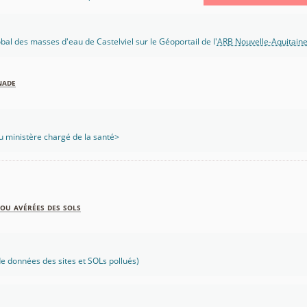
obal des masses d'eau de Castelviel sur le Géoportail de l'
ARB Nouvelle-Aquitain
nade
 ministère chargé de la santé>
ou avérées des sols
 données des sites et SOLs pollués)