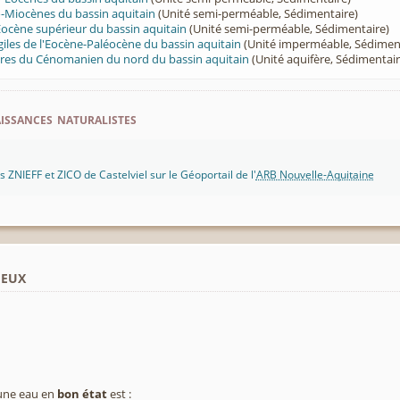
-Miocènes du bassin aquitain
(Unité semi-perméable, Sédimentaire)
Eocène supérieur du bassin aquitain
(Unité semi-perméable, Sédimentaire)
giles de l'Eocène-Paléocène du bassin aquitain
(Unité imperméable, Sédimen
aires du Cénomanien du nord du bassin aquitain
(Unité aquifère, Sédimentair
ssances naturalistes
 ZNIEFF et ZICO de Castelviel sur le Géoportail de l'
ARB Nouvelle-Aquitaine
ieux
 une eau en
bon état
est :