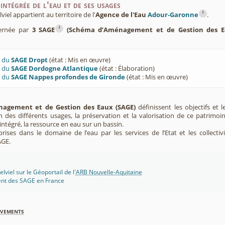
intégrée de l'eau et de ses usages
i
el appartient au territoire de l'
Agence de l'Eau
Adour-Garonne
.
i
cernée par
3 SAGE
(Schéma d’Aménagement et de Gestion des E
U du
SAGE Dropt
(état : Mis en œuvre)
U du
SAGE Dordogne Atlantique
(état : Élaboration)
U du
SAGE Nappes profondes de Gironde
(état : Mis en œuvre)
agement et de Gestion des Eaux (SAGE)
définissent les objectifs et l
ion des différents usages, la préservation et la valorisation de ce patrimoi
ntégré, la ressource en eau sur un bassin.
rises dans le domaine de l’eau par les services de l’Etat et les collectiv
AGE.
viel sur le Géoportail de l'
ARB Nouvelle-Aquitaine
ent des SAGE en France
èvements