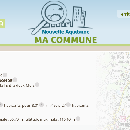
Cookies management panel
↑
Territoire
Mil
Territ
Gérer préserver restaur
i
40
i
RONDE
i
de l'Entre-deux-Mers
i
i
i
habitants pour 8,01
km
soit 27
habitants
2
i
male : 56.70 m - altitude maximale : 116.10 m