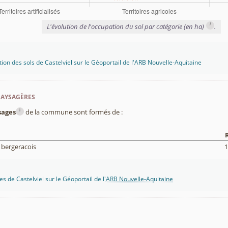
i
L'évolution de l'occupation du sol par catégorie (en ha)
.
tion des sols de Castelviel sur le Géoportail de l'ARB Nouvelle-Aquitaine
paysagères
i
sages
de la commune sont formés de :
 bergeracois
1
s de Castelviel sur le Géoportail de l'
ARB Nouvelle-Aquitaine