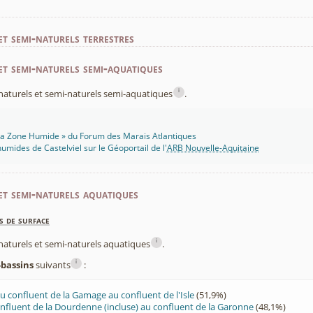
et semi-naturels terrestres
et semi-naturels semi-aquatiques
i
x naturels et semi-naturels semi-aquatiques
.
 Ma Zone Humide » du Forum des Marais Atlantiques
umides de Castelviel sur le Géoportail de l'
ARB Nouvelle-Aquitaine
et semi-naturels aquatiques
s de surface
i
x naturels et semi-naturels aquatiques
.
i
-bassins
suivants
:
 confluent de la Gamage au confluent de l'Isle
(51,9%)
nfluent de la Dourdenne (incluse) au confluent de la Garonne
(48,1%)