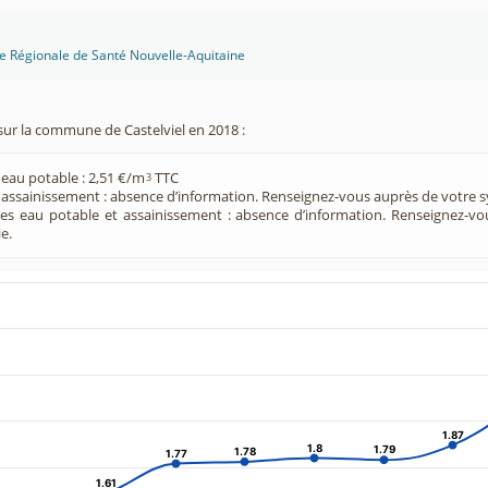
ce Régionale de Santé Nouvelle-Aquitaine
sur la commune de Castelviel en 2018 :
 eau potable : 2,51 €/m
TTC
3
e assainissement : absence d’information. Renseignez-vous auprès de votre s
ces eau potable et assainissement : absence d’information. Renseignez-v
e.
1.87
1.87
1.8
1.8
1.79
1.79
1.78
1.78
1.77
1.77
1.61
1.61