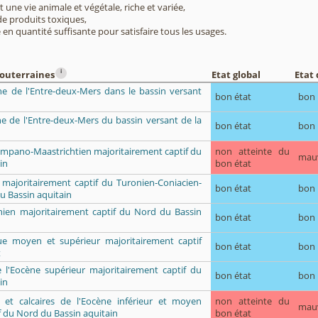
 une vie animale et végétale, riche et variée,
e produits toxiques,
 en quantité suffisante pour satisfaire tous les usages.
i
souterraines
Etat global
Etat 
ène de l'Entre-deux-Mers dans le bassin versant
bon état
bon
ène de l'Entre-deux-Mers du bassin versant de la
bon état
bon
Campano-Maastrichtien majoritairement captif du
non atteinte du
mau
in
bon état
 majoritairement captif du Turonien-Coniacien-
bon état
bon
u Bassin aquitain
ien majoritairement captif du Nord du Bassin
bon état
bon
que moyen et supérieur majoritairement captif
bon état
bon
t
e l'Eocène supérieur majoritairement captif du
bon état
bon
in
ès et calcaires de l'Eocène inférieur et moyen
non atteinte du
mau
f du Nord du Bassin aquitain
bon état