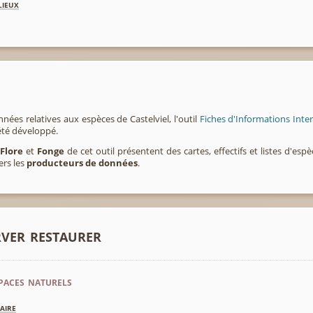
lieux
nées relatives aux espèces de Castelviel, l'outil
Fiches d'Informations Inte
été développé.
,
Flore
et
Fonge
de cet outil présentent des cartes, effectifs et listes d'es
ers les
producteurs de données
.
rver restaurer
paces naturels
aire