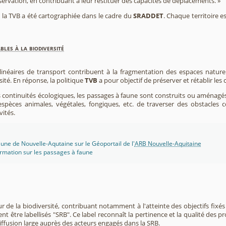
éservation, en contribuant à leur restituer des capacités de déplacements. »
e, la TVB a été cartographiée dans le cadre du
SRADDET
. Chaque territoire e
les à la biodiversité
 linéaires de transport contribuent à la fragmentation des espaces natur
sité. En réponse, la politique
TVB
a pour objectif de préserver et rétablir les
s continuités écologiques, les passages à faune sont construits ou aménagés 
spèces animales, végétales, fongiques, etc. de traverser des obstacles c
vités.
une de Nouvelle-Aqutaine sur le Géoportail de l'
ARB Nouvelle-Aquitaine
rmation sur les passages à faune
r de la biodiversité, contribuant notamment à l'atteinte des objectifs fixés
nt être labellisés "SRB". Ce label reconnaît la pertinence et la qualité des p
 diffusion large auprès des acteurs engagés dans la SRB.