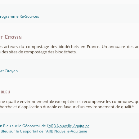
 programme Re-Sources
t Citoyen
es acteurs du compostage des biodéchets en France. Un annuaire des ac
 des sites de compostage des biodéchets.
st Citoyen
 bleu
 une qualité environnementale exemplaire, et récompense les communes, 
cherche et d'application durable en faveur d'un environnement de qualité.
n Bleu sur le Géoportail de l'
ARB Nouvelle-Aquitaine
 Bleu sur le Géoportail de l'
ARB Nouvelle-Aquitaine