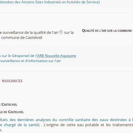
onnées des Anciens Sites Industriels et Activités de Service)
Qualité de l'air sur la commune 
i
surveillance de la qualité de l'air
sur la
commune de Castelviel
 sur le Géoportail de l'
ARB Nouvelle-Aquitaine
rveillance et d'information sur l'air
t nuisances
 Castelviel
le de Castelviel
ltats des dernières analyses du contrôle sanitaire des eaux destinées
e chargé de la santé)
. L’origine de cette eau potable et les traitement
s.