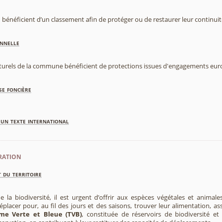
 bénéficient d’un classement afin de protéger ou de restaurer leur continui
nnelle
aturels de la commune bénéficient de protections issues d'engagements eu
se foncière
'un texte international
ration
 du territoire
e la biodiversité, il est urgent d’offrir aux espèces végétales et animale
placer pour, au fil des jours et des saisons, trouver leur alimentation, as
me Verte et Bleue (TVB)
, constituée de réservoirs de biodiversité et