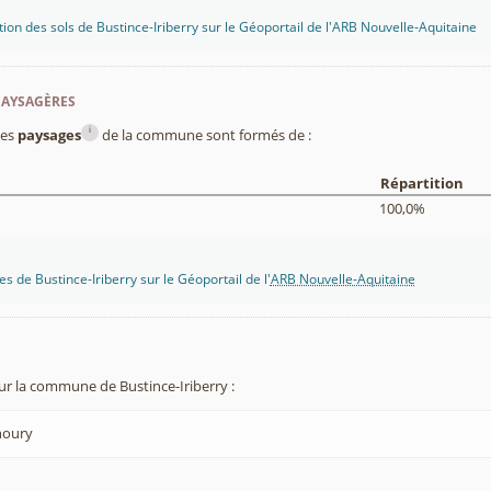
tion des sols de Bustince-Iriberry sur le Géoportail de l'ARB Nouvelle-Aquitaine
paysagères
i
les
paysages
de la commune sont formés de :
Répartition
100,0%
s de Bustince-Iriberry sur le Géoportail de l'
ARB Nouvelle-Aquitaine
ur la commune de Bustince-Iriberry :
houry