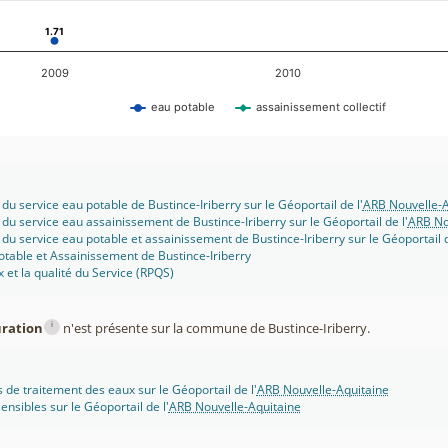
1.71
1.71
2009
2010
eau potable
assainissement collectif
du service eau potable de Bustince-Iriberry sur le Géoportail de l'
ARB Nouvelle-A
 du service eau assainissement de Bustince-Iriberry sur le Géoportail de l'
ARB No
 du service eau potable et assainissement de Bustince-Iriberry sur le Géoportail d
otable et Assainissement de Bustince-Iriberry
x et la qualité du Service (RPQS)
i
uration
n'est présente sur la commune de Bustince-Iriberry.
s de traitement des eaux sur le Géoportail de l'
ARB Nouvelle-Aquitaine
ensibles sur le Géoportail de l'
ARB Nouvelle-Aquitaine