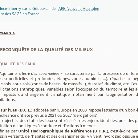
ce-Iriberry sur le Géoportail de l'
ARB Nouvelle-Aquitaine
ent des SAGE en France
èvements
econquête de la qualité des milieux
qualité des eaux
Aquitaine, «
terre des eaux mêlées
», se caractérise par la présence de diffé
s superficielles et profondes, étangs, zones humides, …), réparties « inég
e sols, sous-sols (zones de bassin, de massifs…), du relief, du climat, etc. C
licitations anthropiques, variables selon l’occupation du territoire et les 
s impacts du changement climatique, notamment par l’augmentation d
pitations.
sur l’Eau (D.C.E.)
adoptée par l’Europe en 2000 impose l’atteinte d’un bon ét
’échéance ont été prévus à 2021 ou 2027 (dérogations).
s objectifs, des états des lieux sont réalisés, des enjeux identifiés, puis 
finition de politiques à conduire et d’actions à mener.
finies par
Unité Hydrographique de Référence (U.H.R.)
, c'est-à-dire p
sin versant), de l’habitat et des organismes qui y vivent, hydrogéologique 