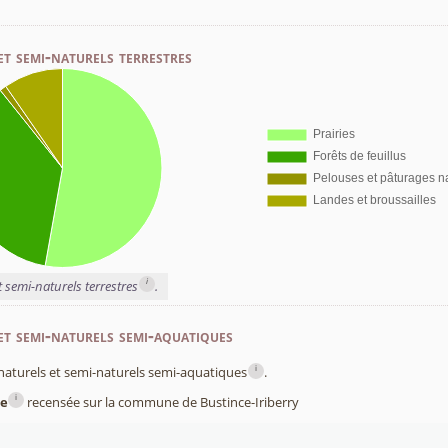
et semi-naturels terrestres
i
t semi-naturels terrestres
.
et semi-naturels semi-aquatiques
i
x naturels et semi-naturels semi-aquatiques
.
i
e
recensée sur la commune de Bustince-Iriberry