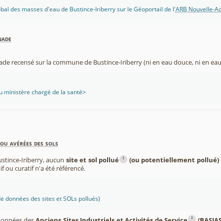
obal des masses d'eau de Bustince-Iriberry sur le Géoportail de l'
ARB Nouvelle-Aq
nade
ade recensé sur la commune de Bustince-Iriberry (ni en eau douce, ni en eau
 ministère chargé de la santé>
ou avérées des sols
i
stince-Iriberry, aucun
site et sol pollué
(ou potentiellement pollué)
if ou curatif n'a été référencé.
 données des sites et SOLs pollués)
i
 données des
Anciens Sites Industriels et Activités de Service
(BASIAS