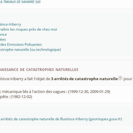
 & TRAVAUX DE NAVARRE SAS
tince-Iriberry
aître les risques près de chez moi
ance
sées
 des Emissions Polluantes
strophe naturelle (ou technologique)
aissance de catastrophes naturelles
i
ce-Iriberry a fait l'objet de
3 arrêtés de catastrophe naturelle
pour 
 mécanique liés à l'action des vagues : (1999-12-30, 2009-01-29)
ête : (1982-12-02)
s arrêtés de catastrophe naturelle de Bustince-Iriberry (georisques.gouv.fr)