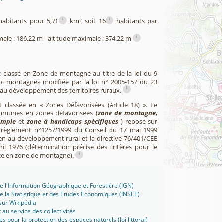
i
i
abitants pour 5,71
km
soit 16
habitants par
2
i
male : 186.22 m - altitude maximale : 374.22 m
st classé en Zone de montagne au titre de la loi du 9
loi montagne» modifiée par la loi n° 2005-157 du 23
i
e au développement des territoires ruraux.
st classée en « Zones Défavorisées (Article 18) ». Le
mmunes en zones défavorisées (
zone de montagne
,
imple
et
zone à handicaps spécifiques
) repose sur
u règlement n°1257/1999 du Conseil du 17 mai 1999
en au développement rural et la directive 76/401/CEE
il 1976 (détermination précise des critères pour le
i
ce en zone de montagne).
 de l'Information Géographique et Forestière (IGN)
 de la Statistique et des Etudes Economiques (INSEE)
 sur Wikipédia
t au service des collectivités
ues pour la protection des espaces naturels (loi littoral)