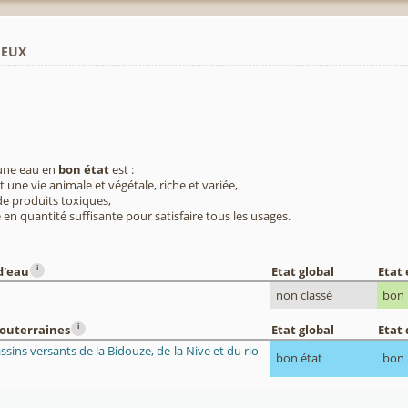
ieux
 une eau en
bon état
est :
 une vie animale et végétale, riche et variée,
e produits toxiques,
 en quantité suffisante pour satisfaire tous les usages.
i
d'eau
Etat global
Etat
non classé
bon
i
souterraines
Etat global
Etat 
ssins versants de la Bidouze, de la Nive et du rio
bon état
bon