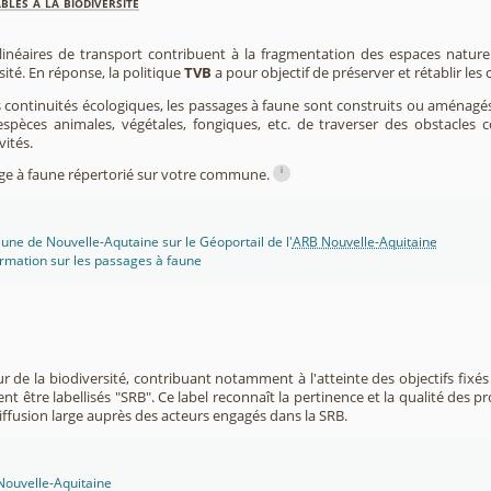
les à la biodiversité
 linéaires de transport contribuent à la fragmentation des espaces natur
sité. En réponse, la politique
TVB
a pour objectif de préserver et rétablir les
s continuités écologiques, les passages à faune sont construits ou aménagés 
spèces animales, végétales, fongiques, etc. de traverser des obstacles c
vités.
i
sage à faune répertorié sur votre commune.
une de Nouvelle-Aqutaine sur le Géoportail de l'
ARB Nouvelle-Aquitaine
rmation sur les passages à faune
r de la biodiversité, contribuant notamment à l'atteinte des objectifs fixés
nt être labellisés "SRB". Ce label reconnaît la pertinence et la qualité des p
 diffusion large auprès des acteurs engagés dans la SRB.
 Nouvelle-Aquitaine