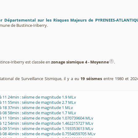
er Départemental sur les Risques Majeurs de PYRENEES-ATLANTIQ
mune de Bustince-Iriberry.
i
nce-Iriberry est classée en
zonage sismique 4 - Moyenne
.
ational de Surveillance Sismique, il y a eu
19 séismes
entre 1980 et 202
à 11 24min : séisme de magnitude 1.9 MLv
à 11 55min : séisme de magnitude 2.7 MLv
à 18 37min : séisme de magnitude 1 MLv
à 08 58min : séisme de magnitude 1.7 MLv
 à 11 10min : séisme de magnitude 1.070739604 MLv
 à 12 54min : séisme de magnitude 1.462215727 MLv
 à 09 51min : séisme de magnitude 1.193353613 MLv
 à 08 46min : séisme de magnitude 0.7554059705 MLv