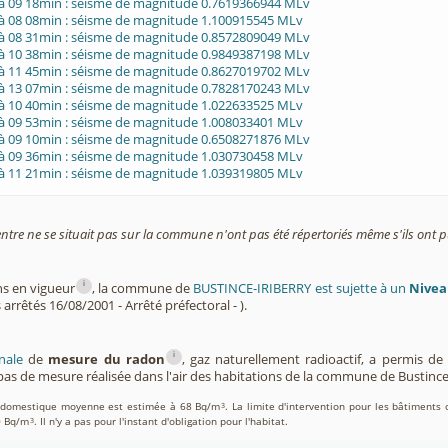
 à 09 18min : séisme de magnitude 0.7619366944 MLv
 à 08 08min : séisme de magnitude 1.100915545 MLv
 à 08 31min : séisme de magnitude 0.8572809049 MLv
 à 10 38min : séisme de magnitude 0.9849387198 MLv
 à 11 45min : séisme de magnitude 0.8627019702 MLv
 à 13 07min : séisme de magnitude 0.7828170243 MLv
 à 10 40min : séisme de magnitude 1.022633525 MLv
 à 09 53min : séisme de magnitude 1.008033401 MLv
 à 09 10min : séisme de magnitude 0.6508271876 MLv
 à 09 36min : séisme de magnitude 1.030730458 MLv
 à 11 21min : séisme de magnitude 1.039319805 MLv
entre ne se situait pas sur la commune n'ont pas été répertoriés même s'ils ont pu
i
ns en vigueur
, la commune de
BUSTINCE-IRIBERRY est sujette à un
Nivea
 arrêtés 16/08/2001 - Arrêté préfectoral - ).
i
nale
de
mesure du radon
, gaz naturellement radioactif, a permis d
as de mesure réalisée dans l'air des habitations de la commune de Bustince
on domestique moyenne est estimée à 68 Bq/m
. La limite d'intervention pour les bâtiments 
3
0 Bq/m
. Il n'y a pas pour l'instant d'obligation pour l'habitat.
3