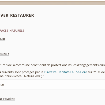
rver restaurer
paces naturels
aire
nnelle
aturels de la commune bénéficient de protections issues d'engagements eu
s
suivants sont protégés par la
Directive Habitats-Faune-Flore
sur 21 % de 
utaire (Réseau Natura 2000) :
ha)
se foncière