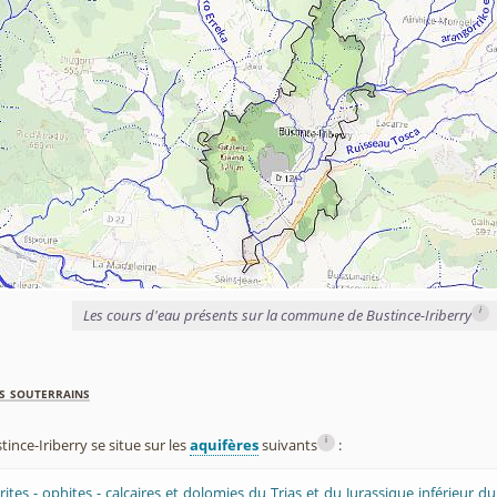
i
Les cours d'eau présents sur la commune de Bustince-Iriberry
s souterrains
i
nce-Iriberry se situe sur les
aquifères
suivants
:
rites - ophites - calcaires et dolomies du Trias et du Jurassique inférieur d