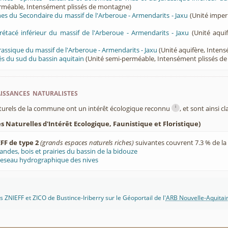
rméable, Intensément plissés de montagne)
nes du Secondaire du massif de l'Arberoue - Armendarits - Jaxu
(Unité imper
rétacé inférieur du massif de l'Arberoue - Armendarits - Jaxu
(Unité aquif
rassique du massif de l'Arberoue - Armendarits - Jaxu
(Unité aquifère, Inten
és du sud du bassin aquitain
(Unité semi-perméable, Intensément plissés d
ssances naturalistes
i
turels de la commune ont un intérêt écologique reconnu
, et sont ainsi c
 Naturelles d'Intérêt Ecologique, Faunistique et Floristique)
FF de type 2
(grands espaces naturels riches)
suivantes couvrent 7.3 % de l
andes, bois et prairies du bassin de la bidouze
eseau hydrographique des nives
 ZNIEFF et ZICO de Bustince-Iriberry sur le Géoportail de l'
ARB Nouvelle-Aquitai