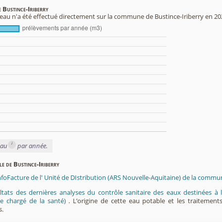
e Bustince-Iriberry
au n'a été effectué directement sur la commune de Bustince-Iriberry en 20
i
eau
par année.
le de Bustince-Iriberry
nfoFacture de l' Unité de DIstribution (ARS Nouvelle-Aquitaine) de la commun
ltats des dernières analyses du contrôle sanitaire des eaux destinées
e chargé de la santé)
. L’origine de cette eau potable et les traitement
s.