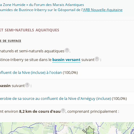
 Ma Zone Humide » du Forum des Marais Atlantiques
umides de Bustince-Iriberry sur le Géoportail de l'
ARB Nouvelle-Aquitaine
et semi-naturels aquatiques
s de surface
i
x naturels et semi-naturels aquatiques
.
i
nce-Iriberry se situe dans le
bassin versant
suivant
:
luent de la Nive (incluse) à l'océan
(100,0%)
i
bassin
suivant
:
erobie de sa source au confluent de la Nive d'Arnéguy (incluse)
(100,0%)
i
nt environ
8,2 km de cours d'eau
, comprenant principalement :