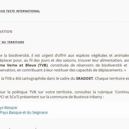
'un texte international
ration
 du territoire
e la biodiversité, il est urgent d’offrir aux espèces végétales et animale
placer pour, au fil des jours et des saisons, trouver leur alimentation, as
me Verte et Bleue (TVB)
, constituée de réservoirs de biodiversité et
éservation, en contribuant à leur restituer des capacités de déplacements. »
e, la TVB a été cartographiée dans le cadre du
SRADDET
. Chaque territoire e
ur la politique TVB sur votre territoire, consultez la rubrique 'Contin
CI et SCoT) présentent sur la commune de Bustince-Iriberry :
ays Basque
 Pays Basque et du Seignanx