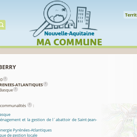
Cookies management panel
↑
Territoire
Mil
Territ
Gérer préserver restaur
berry
i
20
i
RENEES-ATLANTIQUES
i
 Basque
i
ercommunalités
:
Basque
énagement et la gestion de l´abattoir de Saint-Jean-
énergie Pyrénées-Atlantiques
ue de gestion locale