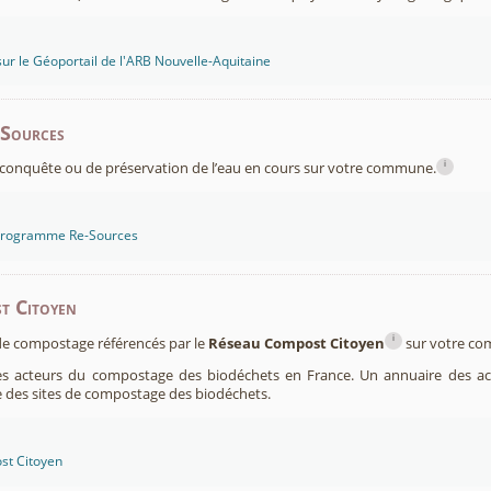
sur le Géoportail de l'ARB Nouvelle-Aquitaine
-Sources
i
conquête ou de préservation de l’eau en cours sur votre commune.
 programme Re-Sources
t Citoyen
i
s de compostage référencés par le
Réseau Compost Citoyen
sur votre c
es acteurs du compostage des biodéchets en France. Un annuaire des ac
 des sites de compostage des biodéchets.
st Citoyen