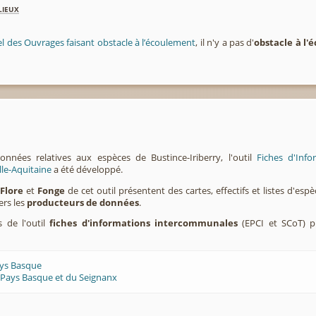
lieux
el des Ouvrages faisant obstacle à l’écoulement
, il n'y a pas d'
obstacle à l
onnées relatives aux espèces de Bustince-Iriberry, l'outil
Fiches d'Inf
lle-Aquitaine
a été développé.
,
Flore
et
Fonge
de cet outil présentent des cartes, effectifs et listes d'es
ers les
producteurs de données
.
s de l'outil
fiches d'informations intercommunales
(EPCI et SCoT) p
ays Basque
 Pays Basque et du Seignanx