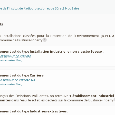
te de l'Institut de Radioprotection et de Sûreté Nucléaire
es
s Installations classées pour la Protection de l'Environnement (ICPE),
2
i
commune de Bustince-Iriberry
:
ssement
est du type
Installation industrielle non classée Seveso
:
 ET TRAVAUX DE NAVARRE
ustries extractives)
ssement
est du type
Carrière
:
 & TRAVAUX DE NAVARRE SAS
ustries extractives)
ançais des Émissions Polluantes, on retrouve
1 établissement industriel
luantes
dans l'eau, le sol et les déchets sur la commune de Bustince-Iriberry
ssement
est du type
Industries extractives
: