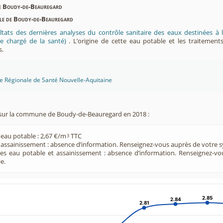
de Boudy-de-Beauregard
able de Boudy-de-Beauregard
ltats des dernières analyses du contrôle sanitaire des eaux destinées
e chargé de la santé)
. L’origine de cette eau potable et les traitement
s.
ce Régionale de Santé Nouvelle-Aquitaine
sur la commune de Boudy-de-Beauregard en 2018 :
 eau potable : 2,67 €/m
TTC
3
e assainissement : absence d’information. Renseignez-vous auprès de votre s
ces eau potable et assainissement : absence d’information. Renseignez-v
e.
2.85
2.85
2.84
2.84
2.81
2.81