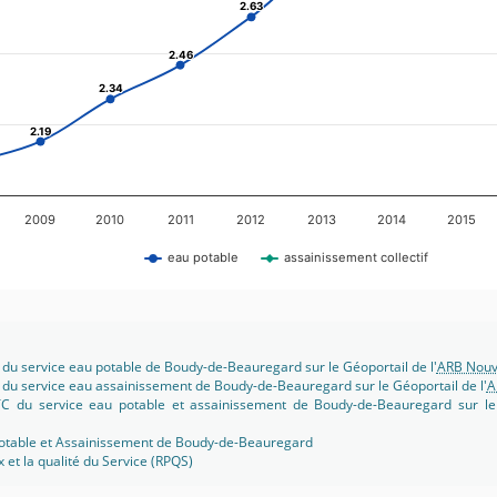
2.63
2.63
2.46
2.46
2.34
2.34
2.19
2.19
2009
2010
2011
2012
2013
2014
2015
eau potable
assainissement collectif
 du service eau potable de Boudy-de-Beauregard sur le Géoportail de l'
ARB Nouve
 du service eau assainissement de Boudy-de-Beauregard sur le Géoportail de l'
A
TC du service eau potable et assainissement de Boudy-de-Beauregard sur le 
potable et Assainissement de Boudy-de-Beauregard
x et la qualité du Service (RPQS)