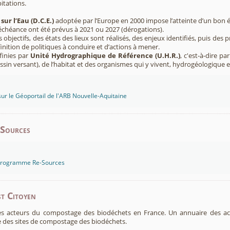
pitations.
sur l’Eau (D.C.E.)
adoptée par l’Europe en 2000 impose l’atteinte d’un bon ét
’échéance ont été prévus à 2021 ou 2027 (dérogations).
s objectifs, des états des lieux sont réalisés, des enjeux identifiés, puis 
finition de politiques à conduire et d’actions à mener.
finies par
Unité Hydrographique de Référence (U.H.R.)
, c'est-à-dire p
sin versant), de l’habitat et des organismes qui y vivent, hydrogéologique 
sur le Géoportail de l'ARB Nouvelle-Aquitaine
-Sources
 programme Re-Sources
t Citoyen
es acteurs du compostage des biodéchets en France. Un annuaire des ac
 des sites de compostage des biodéchets.