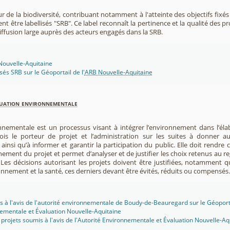
r de la biodiversité, contribuant notamment à l'atteinte des objectifs fixés
nt être labellisés "SRB". Ce label reconnaît la pertinence et la qualité des p
 diffusion large auprès des acteurs engagés dans la SRB.
 Nouvelle-Aquitaine
isés SRB sur le Géoportail de l'
ARB Nouvelle-Aquitaine
luation environnementale
nnementale est un processus visant à intégrer l’environnement dans l’élabo
 fois le porteur de projet et l’administration sur les suites à donner 
insi qu’à informer et garantir la participation du public. Elle doit rendre
nement du projet et permet d’analyser et de justifier les choix retenus au re
. Les décisions autorisant les projets doivent être justifiées, notamment q
onnement et la santé, ces derniers devant être évités, réduits ou compensés.
s à l'avis de l'autorité environnementale de Boudy-de-Beauregard sur le Géoporta
ementale et Évaluation Nouvelle-Aquitaine
projets soumis à l'avis de l'Autorité Environnementale et Évaluation Nouvelle-Aq