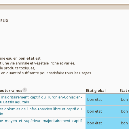
ieux
 une eau en
bon état
est :
 une vie animale et végétale, riche et variée,
e produits toxiques,
 en quantité suffisante pour satisfaire tous les usages.
i
souterraines
Etat global
Etat 
 majoritairement captif du Turonien-Coniacien-
bon état
bon
u Bassin aquitain
 et dolomies de l'infra-Toarcien libre et captif du
bon état
bon
in
que moyen et supérieur majoritairement captif
bon état
bon
t