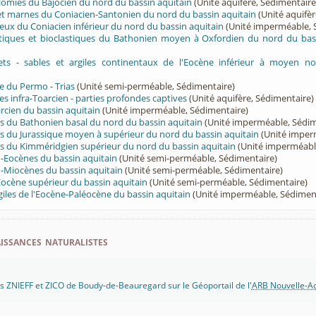
olomies du Bajocien du nord du bassin aquitain
(Unité aquifère, Sédimentaire
 et marnes du Coniacien-Santonien du nord du bassin aquitain
(Unité aquifèr
eux du Coniacien inférieur du nord du bassin aquitain
(Unité imperméable, 
ritiques et bioclastiques du Bathonien moyen à Oxfordien du nord du bas
lets - sables et argiles continentaux de l'Eocène inférieur à moyen no
e du Permo - Trias
(Unité semi-perméable, Sédimentaire)
es infra-Toarcien - parties profondes captives
(Unité aquifère, Sédimentaire)
cien du bassin aquitain
(Unité imperméable, Sédimentaire)
s du Bathonien basal du nord du bassin aquitain
(Unité imperméable, Sédim
s du Jurassique moyen à supérieur du nord du bassin aquitain
(Unité imper
s du Kimméridgien supérieur du nord du bassin aquitain
(Unité imperméabl
-Eocènes du bassin aquitain
(Unité semi-perméable, Sédimentaire)
-Miocènes du bassin aquitain
(Unité semi-perméable, Sédimentaire)
Eocène supérieur du bassin aquitain
(Unité semi-perméable, Sédimentaire)
giles de l'Eocène-Paléocène du bassin aquitain
(Unité imperméable, Sédimen
ssances naturalistes
 ZNIEFF et ZICO de Boudy-de-Beauregard sur le Géoportail de l'
ARB Nouvelle-Aq