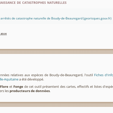
aissance de catastrophes naturelles
es arrêtés de catastrophe naturelle de Boudy-de-Beauregard (georisques.gouv.fr)
lieux
onnées relatives aux espèces de Boudy-de-Beauregard, l'outil
Fiches d'In
lle-Aquitaine
a été développé.
,
Flore
et
Fonge
de cet outil présentent des cartes, effectifs et listes d'es
ers les
producteurs de données
.