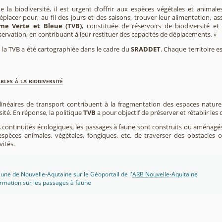
e la biodiversité, il est urgent d’offrir aux espèces végétales et animale
placer pour, au fil des jours et des saisons, trouver leur alimentation, as
me Verte et Bleue (TVB)
, constituée de réservoirs de biodiversité et
éservation, en contribuant à leur restituer des capacités de déplacements. »
e, la TVB a été cartographiée dans le cadre du
SRADDET
. Chaque territoire e
les à la biodiversité
 linéaires de transport contribuent à la fragmentation des espaces natur
sité. En réponse, la politique
TVB
a pour objectif de préserver et rétablir les
s continuités écologiques, les passages à faune sont construits ou aménagés 
spèces animales, végétales, fongiques, etc. de traverser des obstacles c
vités.
une de Nouvelle-Aqutaine sur le Géoportail de l'
ARB Nouvelle-Aquitaine
rmation sur les passages à faune