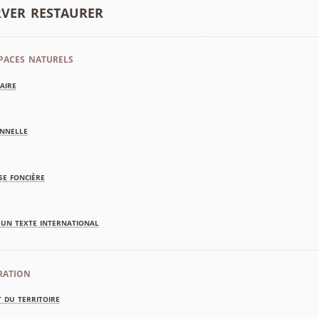
rver restaurer
paces naturels
aire
nnelle
se foncière
'un texte international
ration
 du territoire