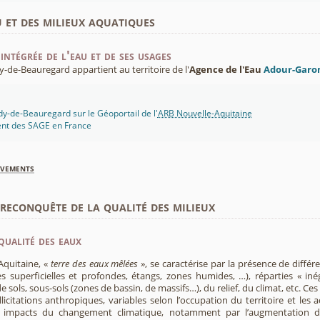
u et des milieux aquatiques
intégrée de l'eau et de ses usages
e-Beauregard appartient au territoire de l'
Agence de l'Eau
Adour-Garo
y-de-Beauregard sur le Géoportail de l'
ARB Nouvelle-Aquitaine
ent des SAGE en France
èvements
econquête de la qualité des milieux
qualité des eaux
Aquitaine, «
terre des eaux mêlées
», se caractérise par la présence de diffé
s superficielles et profondes, étangs, zones humides, …), réparties « inég
e sols, sous-sols (zones de bassin, de massifs…), du relief, du climat, etc. C
licitations anthropiques, variables selon l’occupation du territoire et les 
s impacts du changement climatique, notamment par l’augmentation d