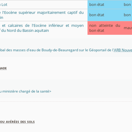
 Lot
bon état
bon
e l'Eocène supérieur majoritairement captif du
bon état
bon
in
ès et calcaires de l'Eocène inférieur et moyen
non atteinte du
mau
f du Nord du Bassin aquitain
bon état
lobal des masses d'eau de Boudy-de-Beauregard sur le Géoportail de l'
ARB Nouvel
nade
 ministère chargé de la santé>
ou avérées des sols