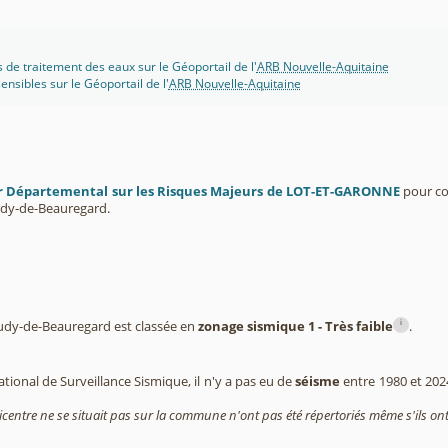
s de traitement des eaux sur le Géoportail de l'
ARB Nouvelle-Aquitaine
ensibles sur le Géoportail de l'
ARB Nouvelle-Aquitaine
r Départemental sur les Risques Majeurs de LOT-ET-GARONNE
pour co
dy-de-Beauregard.
i
y-de-Beauregard est classée en
zonage sismique 1 - Très faible
.
tional de Surveillance Sismique, il n'y a pas eu de
séisme
entre 1980 et 20
icentre ne se situait pas sur la commune n'ont pas été répertoriés même s'ils ont