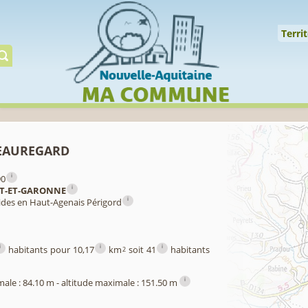
Cookies management panel
↑
Territoire
Mil
Territ
Gérer préserver restaur
eauregard
i
90
i
T-ET-GARONNE
i
ides en Haut-Agenais Périgord
i
i
i
habitants pour 10,17
km
soit 41
habitants
2
i
male : 84.10 m - altitude maximale : 151.50 m