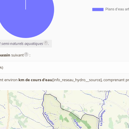
i
et semi-naturels aquatiques
.
i
bassin
suivant
:
%)
nt environ
km de cours d'eau
[info_reseau_hydro__source], comprenant pr