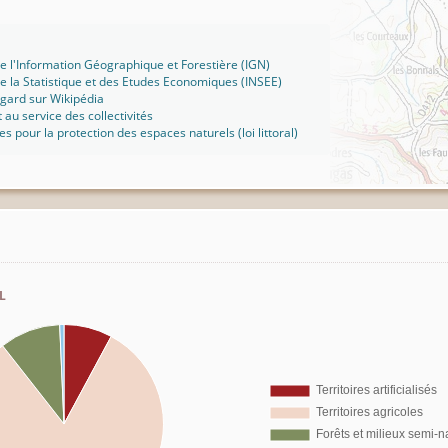
 de l'Information Géographique et Forestière (IGN)
 de la Statistique et des Etudes Economiques (INSEE)
ard sur Wikipédia
t au service des collectivités
ues pour la protection des espaces naturels (loi littoral)
l