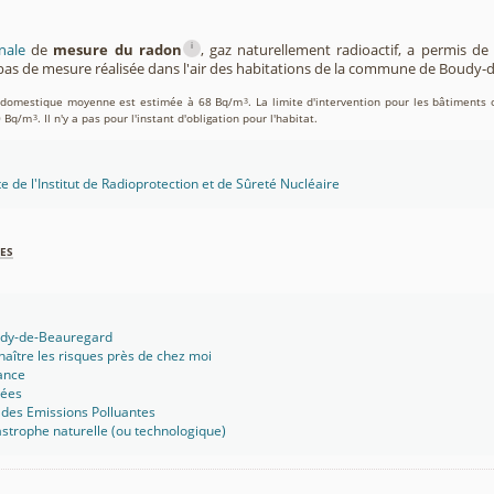
i
nale
de
mesure du radon
, gaz naturellement radioactif, a permis d
as de mesure réalisée dans l'air des habitations de la commune de Boudy-
on domestique moyenne est estimée à 68 Bq/m
. La limite d'intervention pour les bâtiments 
3
0 Bq/m
. Il n'y a pas pour l'instant d'obligation pour l'habitat.
3
te de l'Institut de Radioprotection et de Sûreté Nucléaire
es
udy-de-Beauregard
aître les risques près de chez moi
ance
sées
 des Emissions Polluantes
strophe naturelle (ou technologique)