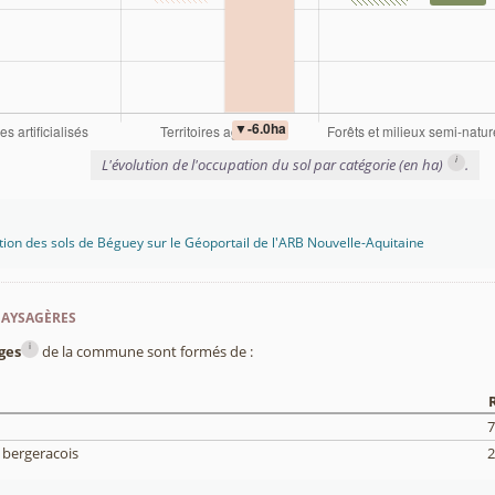
i
L'évolution de l'occupation du sol par catégorie (en ha)
.
tion des sols de Béguey sur le Géoportail de l'ARB Nouvelle-Aquitaine
paysagères
i
ges
de la commune sont formés de :
7
 bergeracois
2