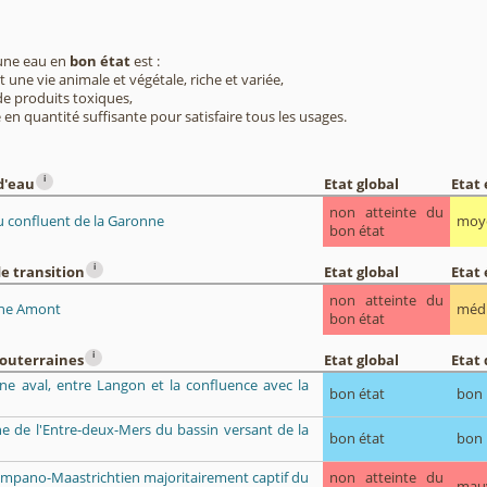
 une eau en
bon état
est :
 une vie animale et végétale, riche et variée,
e produits toxiques,
 en quantité suffisante pour satisfaire tous les usages.
i
d'eau
Etat global
Etat
non atteinte du
au confluent de la Garonne
moy
bon état
i
e transition
Etat global
Etat
non atteinte du
nne Amont
méd
bon état
i
souterraines
Etat global
Etat 
ne aval, entre Langon et la confluence avec la
bon état
bon
ène de l'Entre-deux-Mers du bassin versant de la
bon état
bon
Campano-Maastrichtien majoritairement captif du
non atteinte du
mau