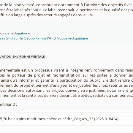
r de la biodiversité, contribuant notamment à l'atteinte des objectifs fixés
nt être labellisés "SRB". Ce label reconnaît la pertinence et la qualité des p
 diffusion large auprès des acteurs engagés dans la SRB.
 Nouvelle-Aquitaine
isés SRB sur le Géoportail de l'
ARB Nouvelle-Aquitaine
luation environnementale
nnementale est un processus visant à intégrer l’environnement dans l’élabo
 fois le porteur de projet et l’administration sur les suites à donner 
insi qu’à informer et garantir la participation du public. Elle doit rendre
nement du projet et permet d’analyser et de justifier les choix retenus au re
. Les décisions autorisant les projets doivent être justifiées, notamment q
onnement et la santé, ces derniers devant être évités, réduits ou compensés.
ntifiant) :
,70 ha en pins maritimes, chêne et cèdre_Béguey_33 (2025-018424)