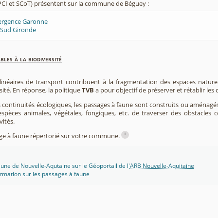
CI et SCoT) présentent sur la commune de Béguey :
ergence Garonne
 Sud Gironde
les à la biodiversité
 linéaires de transport contribuent à la fragmentation des espaces natur
sité. En réponse, la politique
TVB
a pour objectif de préserver et rétablir les
s continuités écologiques, les passages à faune sont construits ou aménagés 
spèces animales, végétales, fongiques, etc. de traverser des obstacles c
vités.
i
sage à faune répertorié sur votre commune.
une de Nouvelle-Aqutaine sur le Géoportail de l'
ARB Nouvelle-Aquitaine
rmation sur les passages à faune