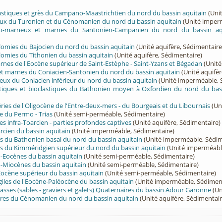
lastiques et grès du Campano-Maastrichtien du nord du bassin aquitain
(Unit
eux du Turonien et du Cénomanien du nord du bassin aquitain
(Unité imper
ayo-marneux et marnes du Santonien-Campanien du nord du bassin aq
olomies du Bajocien du nord du bassin aquitain
(Unité aquifère, Sédimentaire
olomies du Tithonien du bassin aquitain
(Unité aquifère, Sédimentaire)
arnes de l'Eocène supérieur de Saint-Estèphe - Saint-Yzans et Bégadan
(Unité
 et marnes du Coniacien-Santonien du nord du bassin aquitain
(Unité aquifèr
eux du Coniacien inférieur du nord du bassin aquitain
(Unité imperméable, 
ritiques et bioclastiques du Bathonien moyen à Oxfordien du nord du bas
éries de l'Oligocène de l'Entre-deux-mers - du Bourgeais et du Libournais
(Un
e du Permo - Trias
(Unité semi-perméable, Sédimentaire)
es infra-Toarcien - parties profondes captives
(Unité aquifère, Sédimentaire)
cien du bassin aquitain
(Unité imperméable, Sédimentaire)
s du Bathonien basal du nord du bassin aquitain
(Unité imperméable, Sédim
s du Kimméridgien supérieur du nord du bassin aquitain
(Unité imperméabl
-Eocènes du bassin aquitain
(Unité semi-perméable, Sédimentaire)
-Miocènes du bassin aquitain
(Unité semi-perméable, Sédimentaire)
Eocène supérieur du bassin aquitain
(Unité semi-perméable, Sédimentaire)
giles de l'Eocène-Paléocène du bassin aquitain
(Unité imperméable, Sédimen
sses (sables - graviers et galets) Quaternaires du bassin Adour Garonne
(Un
aires du Cénomanien du nord du bassin aquitain
(Unité aquifère, Sédimentair