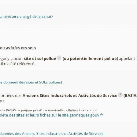
 ministère chargé de la santé>
ou avérées des sols
i
éguey, aucun
site et sol pollué
(ou potentiellement pollué)
appelant u
if n'a été référencé.
 données des sites et SOLs pollués)
i
 données des
Anciens Sites Industriels et Activités de Service
(BASIA
 :
ns la BASIAS ne préjuge pas d'une éventuelle pollution à cet endroit.
lète des sites et leurs fiches sur le site georisques.gouv.fr
onnées des Anciens Sites Industriels et Activités de Service)