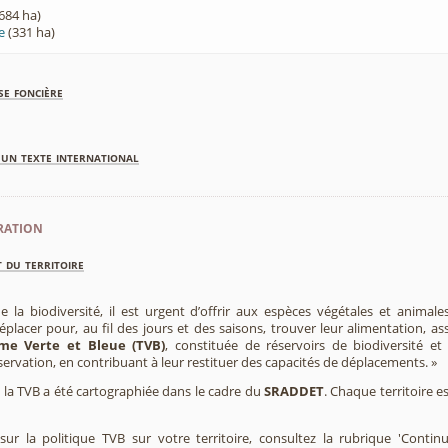
684 ha)
le
(331 ha)
se foncière
'un texte international
ration
 du territoire
e la biodiversité, il est urgent d’offrir aux espèces végétales et animale
placer pour, au fil des jours et des saisons, trouver leur alimentation, as
me Verte et Bleue (TVB)
, constituée de réservoirs de biodiversité et
éservation, en contribuant à leur restituer des capacités de déplacements. »
e, la TVB a été cartographiée dans le cadre du
SRADDET
. Chaque territoire e
ur la politique TVB sur votre territoire, consultez la rubrique 'Contin