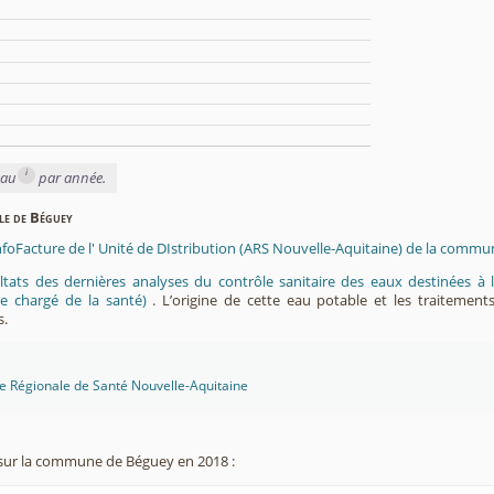
i
eau
par année.
ble de Béguey
InfoFacture de l' Unité de DIstribution (ARS Nouvelle-Aquitaine) de la comm
ltats des dernières analyses du contrôle sanitaire des eaux destinées
e chargé de la santé)
. L’origine de cette eau potable et les traitement
s.
ce Régionale de Santé Nouvelle-Aquitaine
sur la commune de Béguey en 2018 :