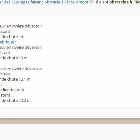
i
el des Ouvrages faisant obstacle à l’écoulement
, il y a
4 obstacles à l'
euil en rivière déversoir
xistant
 de chute : m
Fabrique
:
euil en rivière déversoir
xistant
 de chute : 3 m
euil en rivière déversoir
xistant
 de chute : 3.1 m
2
:
Radier de pont
xistant
 de chute : 0.2 m