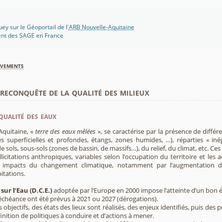
y sur le Géoportail de l'
ARB Nouvelle-Aquitaine
ent des SAGE en France
èvements
econquête de la qualité des milieux
qualité des eaux
Aquitaine, «
terre des eaux mêlées
», se caractérise par la présence de diffé
s superficielles et profondes, étangs, zones humides, …), réparties « inég
e sols, sous-sols (zones de bassin, de massifs…), du relief, du climat, etc. C
licitations anthropiques, variables selon l’occupation du territoire et les 
s impacts du changement climatique, notamment par l’augmentation d
pitations.
sur l’Eau (D.C.E.)
adoptée par l’Europe en 2000 impose l’atteinte d’un bon ét
’échéance ont été prévus à 2021 ou 2027 (dérogations).
s objectifs, des états des lieux sont réalisés, des enjeux identifiés, puis 
finition de politiques à conduire et d’actions à mener.