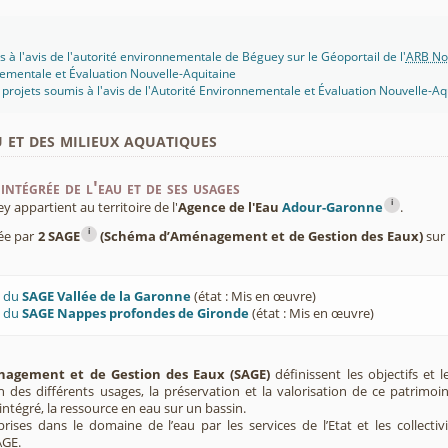
s à l'avis de l'autorité environnementale de Béguey sur le Géoportail de l'
ARB Nou
ementale et Évaluation Nouvelle-Aquitaine
projets soumis à l'avis de l'Autorité Environnementale et Évaluation Nouvelle-Aq
u et des milieux aquatiques
intégrée de l'eau et de ses usages
i
appartient au territoire de l'
Agence de l'Eau
Adour-Garonne
.
i
ée par
2 SAGE
(Schéma d’Aménagement et de Gestion des Eaux)
sur
U du
SAGE Vallée de la Garonne
(état : Mis en œuvre)
U du
SAGE Nappes profondes de Gironde
(état : Mis en œuvre)
agement et de Gestion des Eaux (SAGE)
définissent les objectifs et l
ion des différents usages, la préservation et la valorisation de ce patrimoi
ntégré, la ressource en eau sur un bassin.
rises dans le domaine de l’eau par les services de l’Etat et les collectiv
AGE.