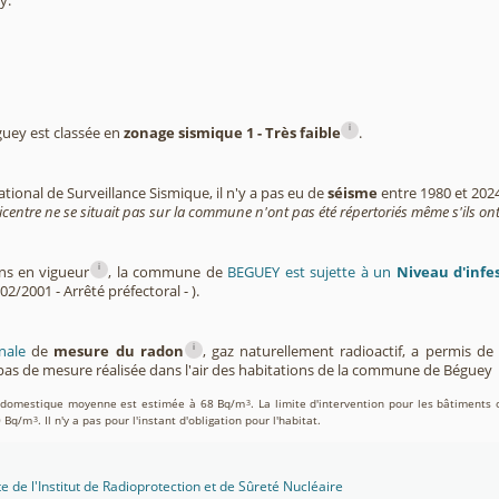
y.
i
ey est classée en
zonage sismique 1 - Très faible
.
tional de Surveillance Sismique, il n'y a pas eu de
séisme
entre 1980 et 202
icentre ne se situait pas sur la commune n'ont pas été répertoriés même s'ils ont
i
ons en vigueur
, la commune de
BEGUEY est sujette à un
Niveau d'infes
02/2001 - Arrêté préfectoral - ).
i
nale
de
mesure du radon
, gaz naturellement radioactif, a permis d
as de mesure réalisée dans l'air des habitations de la commune de Béguey
on domestique moyenne est estimée à 68 Bq/m
. La limite d'intervention pour les bâtiments 
3
0 Bq/m
. Il n'y a pas pour l'instant d'obligation pour l'habitat.
3
te de l'Institut de Radioprotection et de Sûreté Nucléaire