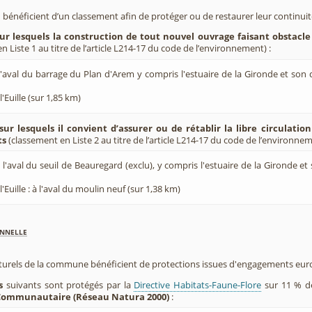
 bénéficient d’un classement afin de protéger ou de restaurer leur continui
sur lesquels la construction de tout nouvel ouvrage faisant obstacle
 Liste 1 au titre de l’article L214-17 du code de l’environnement) :
'aval du barrage du Plan d'Arem y compris l'estuaire de la Gironde et son
l'Euille (sur 1,85 km)
sur lesquels il convient d’assurer ou de rétablir la libre circulatio
ts
(classement en Liste 2 au titre de l’article L214-17 du code de l’environnem
 l'aval du seuil de Beauregard (exclu), y compris l'estuaire de la Gironde 
l'Euille : à l'aval du moulin neuf (sur 1,38 km)
nnelle
aturels de la commune bénéficient de protections issues d'engagements eu
s
suivants sont protégés par la
Directive Habitats-Faune-Flore
sur 11 % d
 Communautaire (Réseau Natura 2000)
: