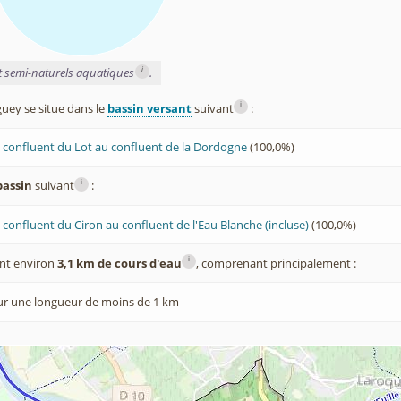
i
et semi-naturels aquatiques
.
i
ey se situe dans le
bassin versant
suivant
:
 confluent du Lot au confluent de la Dordogne
(100,0%)
i
bassin
suivant
:
confluent du Ciron au confluent de l'Eau Blanche (incluse)
(100,0%)
i
nt environ
3,1 km de cours d'eau
, comprenant principalement :
ur une longueur de moins de 1 km