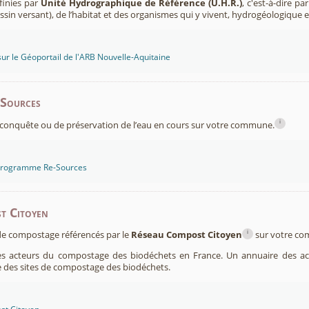
finies par
Unité Hydrographique de Référence (U.H.R.)
, c'est-à-dire p
sin versant), de l’habitat et des organismes qui y vivent, hydrogéologique 
sur le Géoportail de l'ARB Nouvelle-Aquitaine
-Sources
i
conquête ou de préservation de l’eau en cours sur votre commune.
 programme Re-Sources
t Citoyen
i
s de compostage référencés par le
Réseau Compost Citoyen
sur votre c
es acteurs du compostage des biodéchets en France. Un annuaire des ac
 des sites de compostage des biodéchets.