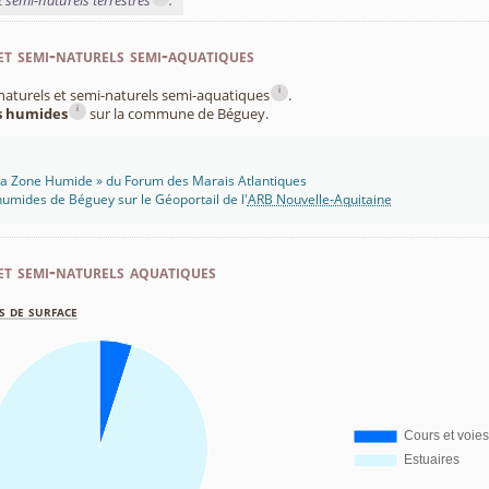
t semi-naturels terrestres
.
et semi-naturels semi-aquatiques
i
x naturels et semi-naturels semi-aquatiques
.
i
es humides
sur la commune de Béguey.
 Ma Zone Humide » du Forum des Marais Atlantiques
umides de Béguey sur le Géoportail de l'
ARB Nouvelle-Aquitaine
et semi-naturels aquatiques
s de surface