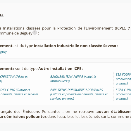
es
s Installations classées pour la Protection de l'Environnement (ICPE),
7
i
 commune de Béguey
:
ssement
est du type
Installation industrielle non classée Seveso
:
eguey
ssements
sont du type
Autre installation ICPE
:
SEA FOURNI
HRISTIAN (Pêche et
BAIGNEAU JEAN PIERRE (Activités
production
e)
immobilières)
annexes)
HO YUNG (Culture et
EARL DENIS DUBOURDIEU DOMAINES
SCEA YUNG 
 animale, chasse et services
(Culture et production animale, chasse et
production
services annexes)
annexes)
Français des Émissions Polluantes , on ne retrouve
aucun établissem
urs émissions polluantes
dans l'eau, le sol et les déchets sur la commune