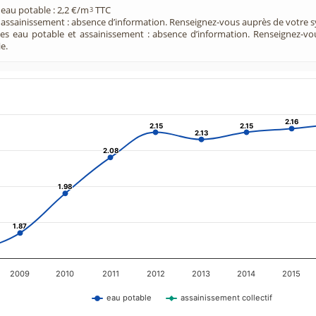
 eau potable : 2,2 €/m
TTC
3
e assainissement : absence d’information. Renseignez-vous auprès de votre s
ces eau potable et assainissement : absence d’information. Renseignez-v
e.
2.16
2.16
2.15
2.15
2.15
2.15
2.13
2.13
2.08
2.08
1.98
1.98
1.87
1.87
2009
2010
2011
2012
2013
2014
2015
eau potable
assainissement collectif