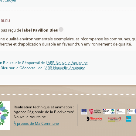
st Citoyen
 bleu
i
pas reçu de
label Pavillon Bleu
.
 une qualité environnementale exemplaire, et récompense les communes, 
cherche et d'application durable en faveur d'un environnement de qualité.
n Bleu sur le Géoportail de l'
ARB Nouvelle-Aquitaine
 Bleu sur le Géoportail de l'
ARB Nouvelle-Aquitaine
Réalisation technique et animation :
Agence Régionale de la Biodiversité
Nouvelle-Aquitaine
À propos de Ma Commune