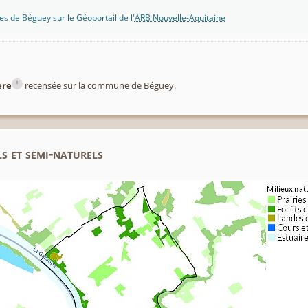
s de Béguey sur le Géoportail de l'
ARB Nouvelle-Aquitaine
i
ère
recensée sur la commune de Béguey.
s et semi-naturels