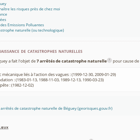
guey
aître les risques près de chez moi
ance
sées
 des Emissions Polluantes
strophe naturelle (ou technologique)
aissance de catastrophes naturelles
i
y a fait l'objet de
7 arrêtés de catastrophe naturelle
pour cause de 
 mécanique liés à l'action des vagues : (1999-12-30, 2009-01-29)
dation : (1983-01-13, 1988-11-03, 1989-12-13, 1990-03-23)
ête : (1982-12-02)
es arrêtés de catastrophe naturelle de Béguey (georisques.gouv.fr)
lieux