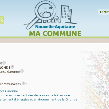
Cookies management panel
↑
Territoire
Mi
Territ
Gérer préserver restaur
i
10
i
RONDE
i
gence Garonne
i
ercommunalités
:
nce Garonne
t d´assainissement des deux rives de la Garonne
artemental énergies et environnement de la Gironde