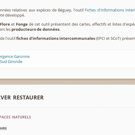
nnées relatives aux espèces de Béguey, l'outil
Fiches d'Informations Inte
été développé.
,
Flore
et
Fonge
de cet outil présentent des cartes, effectifs et listes d'es
ers les
producteurs de données
.
de l'outil
fiches d'informations intercommunales
(EPCI et SCoT) prése
ergence Garonne
 Sud Gironde
rver restaurer
paces naturels
aire