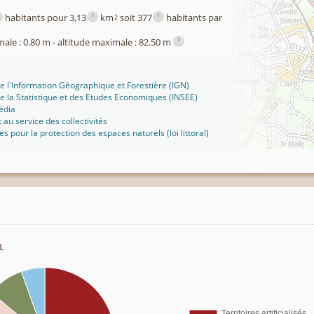
i
i
habitants pour 3,13
km
soit 377
habitants par
2
i
male : 0.80 m - altitude maximale : 82.50 m
 de l'Information Géographique et Forestière (IGN)
 de la Statistique et des Etudes Economiques (INSEE)
édia
t au service des collectivités
ues pour la protection des espaces naturels (loi littoral)
l