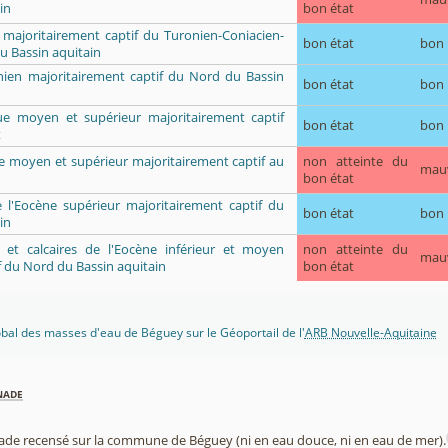
in
bon état
 majoritairement captif du Turonien-Coniacien-
bon état
bon
u Bassin aquitain
ien majoritairement captif du Nord du Bassin
bon état
bon
que moyen et supérieur majoritairement captif
bon état
bon
t
ue moyen et supérieur majoritairement captif au
non atteinte du
mau
bon état
e l'Eocène supérieur majoritairement captif du
bon état
bon
in
ès et calcaires de l'Eocène inférieur et moyen
non atteinte du
mau
f du Nord du Bassin aquitain
bon état
lobal des masses d'eau de Béguey sur le Géoportail de l'
ARB Nouvelle-Aquitaine
nade
nade recensé sur la commune de Béguey (ni en eau douce, ni en eau de mer).