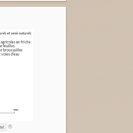
i
tet