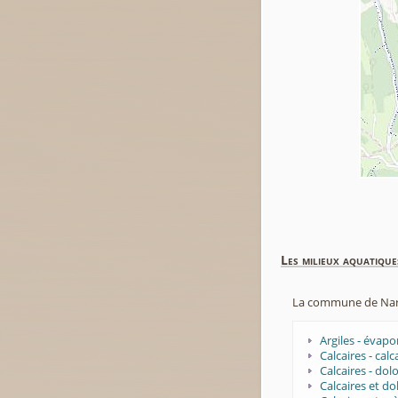
Les milieux aquatique
La commune de Narca
Argiles - évapo
Calcaires - ca
Calcaires - do
Calcaires et d