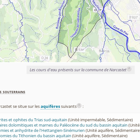
i
Les cours d'eau présents sur la commune de Narcastet
s souterrains
i
stet se situe sur les
aquifères
suivants
:
rites et ophites du Trias sud-aquitain
(Unité imperméable, Sédimentaire)
lcaires dolomitiques et marnes du Paléocène du sud du bassin aquitain
(Unité
lomies et anhydrite de l'Hettangien-Sinémurien
(Unité aquifère, Sédimentaire
olomies du Tithonien du bassin aquitain
(Unité aquifère, Sédimentaire)