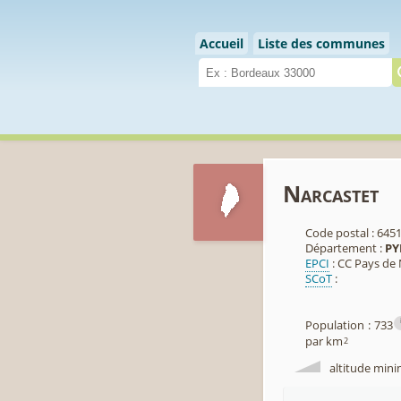
Cookies management panel
Accueil
Liste des communes
Narcastet
Code postal : 645
Département :
PY
EPCI
: CC Pays de
SCoT
:
Population : 733
par km
2
altitude mini