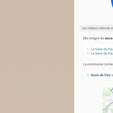
Les milieux naturels 
Elle intègre les
sous
Le Gave de Pau
Le Gave de Pau
La commune contie
Gave de Pau
s