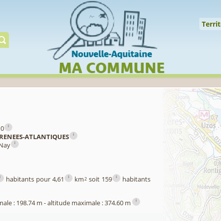
↑
Territoire
Milieux
Qualité
Espèces
Gérer
Territ
i
10
i
RENEES-ATLANTIQUES
i
 Nay
i
i
i
habitants pour 4,61
km
soit 159
habitants
2
i
male : 198.74 m - altitude maximale : 374.60 m