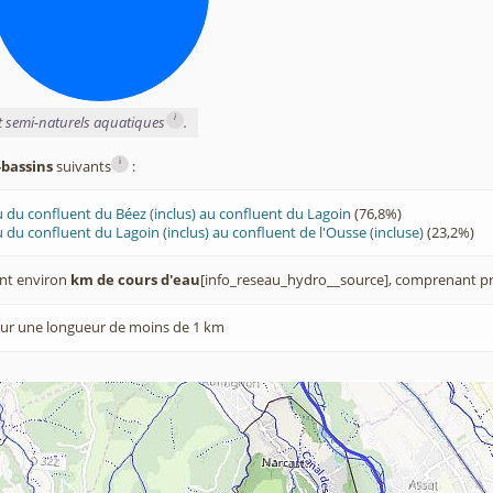
i
et semi-naturels aquatiques
.
i
-bassins
suivants
:
 du confluent du Béez (inclus) au confluent du Lagoin
(76,8%)
 du confluent du Lagoin (inclus) au confluent de l'Ousse (incluse)
(23,2%)
nt environ
km de cours d'eau
[info_reseau_hydro__source], comprenant pr
ur une longueur de moins de 1 km