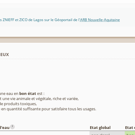
 ZNIEFF et ZICO de Lagos sur le Géoportail de l'
ARB Nouvelle-Aquitaine
ieux
 une eau en
bon état
est :
 une vie animale et végétale, riche et variée,
e produits toxiques,
 en quantité suffisante pour satisfaire tous les usages.
i
d'eau
Etat global
Etat