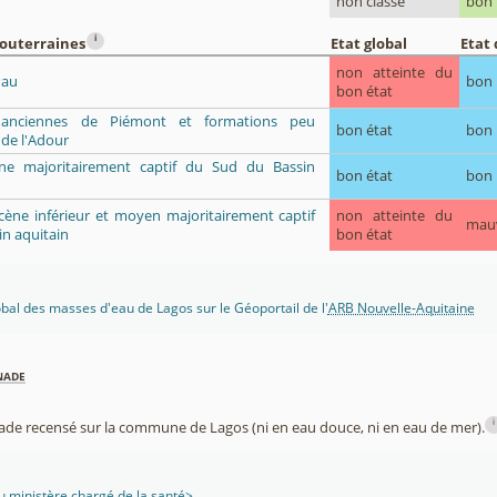
non classé
bon
i
souterraines
Etat global
Etat 
non atteinte du
Pau
bon
bon état
s anciennes de Piémont et formations peu
bon état
bon
de l'Adour
ène majoritairement captif du Sud du Bassin
bon état
bon
ocène inférieur et moyen majoritairement captif
non atteinte du
mau
n aquitain
bon état
lobal des masses d'eau de Lagos sur le Géoportail de l'
ARB Nouvelle-Aquitaine
nade
i
nade recensé sur la commune de Lagos (ni en eau douce, ni en eau de mer).
 ministère chargé de la santé>