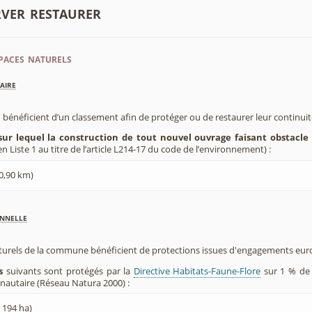
rver restaurer
paces naturels
aire
 bénéficient d’un classement afin de protéger ou de restaurer leur continui
sur lequel la construction de tout nouvel ouvrage faisant obstacle 
 Liste 1 au titre de l’article L214-17 du code de l’environnement) :
 0,90 km)
nnelle
aturels de la commune bénéficient de protections issues d'engagements eu
s
suivants sont protégés par la
Directive Habitats-Faune-Flore
sur 1 % de 
utaire (Réseau Natura 2000) :
 194 ha)