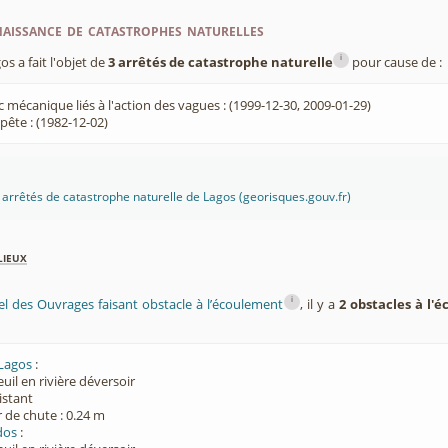
aissance de catastrophes naturelles
i
 a fait l'objet de
3 arrêtés de catastrophe naturelle
pour cause de :
 mécanique liés à l'action des vagues : (1999-12-30, 2009-01-29)
ête : (1982-12-02)
es arrêtés de catastrophe naturelle de Lagos (georisques.gouv.fr)
lieux
i
el des Ouvrages faisant obstacle à l’écoulement
, il y a
2 obstacles à l'
 Lagos
:
euil en rivière déversoir
xistant
 de chute : 0.24 m
dos
: