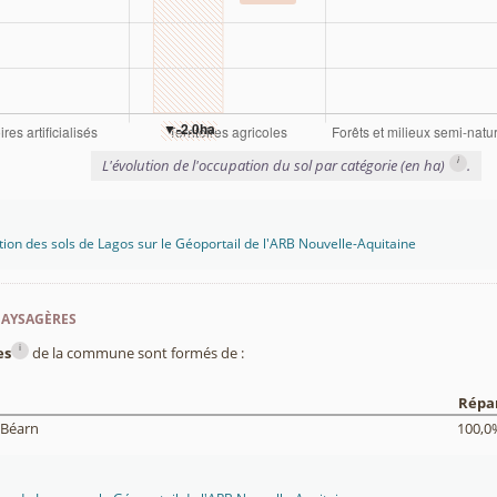
i
L'évolution de l'occupation du sol par catégorie (en ha)
.
tion des sols de Lagos sur le Géoportail de l'ARB Nouvelle-Aquitaine
paysagères
i
es
de la commune sont formés de :
Répar
 Béarn
100,0