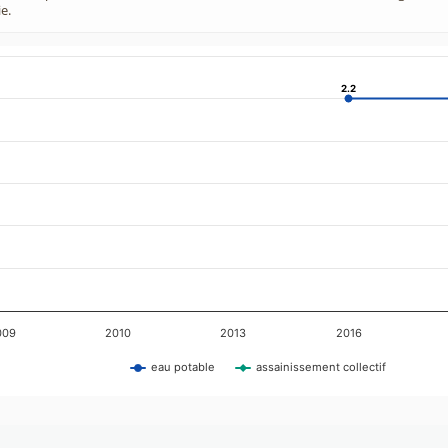
e.
2.2
2.2
009
2010
2013
2016
eau potable
assainissement collectif