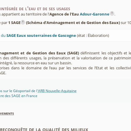
intégrée de l'eau et de ses usages
i
ppartient au territoire de l'
Agence de l'Eau
Adour-Garonne
.
i
e par
1 SAGE
(Schéma d’Aménagement et de Gestion des Eaux)
sur 10
U du
SAGE Eaux souterraines de Gascogne
(état : Élaboration)
agement et de Gestion des Eaux (SAGE)
définissent les objectifs et l
ion des différents usages, la préservation et la valorisation de ce patrimoi
ntégré, la ressource en eau sur un bassin.
rises dans le domaine de l’eau par les services de l’Etat et les collectiv
AGE.
 sur le Géoportail de l'
ARB Nouvelle-Aquitaine
ent des SAGE en France
èvements
econquête de la qualité des milieux