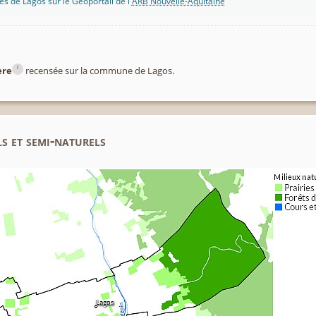
s de Lagos sur le Géoportail de l'
ARB Nouvelle-Aquitaine
i
ère
recensée sur la commune de Lagos.
s et semi-naturels