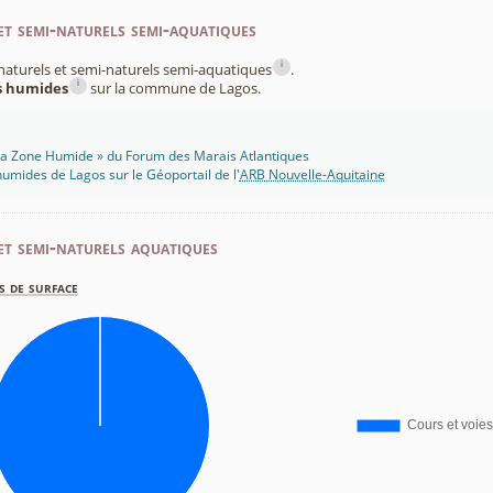
et semi-naturels semi-aquatiques
i
x naturels et semi-naturels semi-aquatiques
.
i
es humides
sur la commune de Lagos.
 Ma Zone Humide » du Forum des Marais Atlantiques
umides de Lagos sur le Géoportail de l'
ARB Nouvelle-Aquitaine
et semi-naturels aquatiques
s de surface