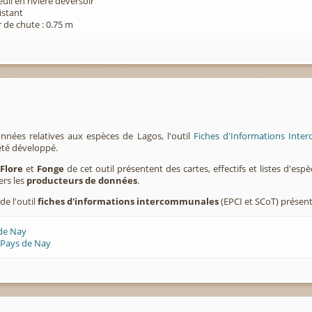
euil en rivière déversoir
xistant
 de chute : 0.75 m
nnées relatives aux espèces de Lagos, l'outil
Fiches d'Informations Inter
été développé.
,
Flore
et
Fonge
de cet outil présentent des cartes, effectifs et listes d'es
ers les
producteurs de données
.
de l'outil
fiches d'informations intercommunales
(EPCI et SCoT) présen
 de Nay
 Pays de Nay