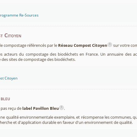
 programme Re-Sources
t Citoyen
i
s de compostage référencés par le
Réseau Compost Citoyen
sur votre c
es acteurs du compostage des biodéchets en France. Un annuaire des ac
 des sites de compostage des biodéchets.
st Citoyen
 bleu
i
pas reçu de
label Pavillon Bleu
.
 une qualité environnementale exemplaire, et récompense les communes, 
cherche et d'application durable en faveur d'un environnement de qualité.