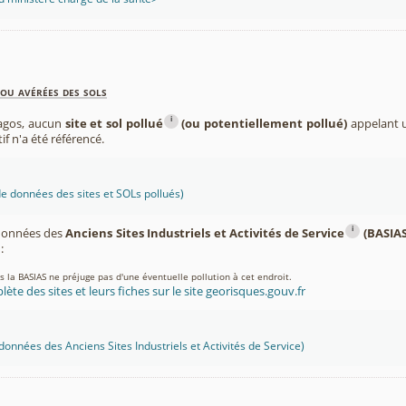
ou avérées des sols
i
agos, aucun
site et sol pollué
(ou potentiellement pollué)
appelant u
if n'a été référencé.
 données des sites et SOLs pollués)
i
 données des
Anciens Sites Industriels et Activités de Service
(BASIAS
:
ns la BASIAS ne préjuge pas d'une éventuelle pollution à cet endroit.
lète des sites et leurs fiches sur le site georisques.gouv.fr
onnées des Anciens Sites Industriels et Activités de Service)