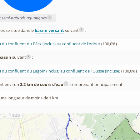
i
et semi-naturels aquatiques
.
i
s se situe dans le
bassin versant
suivant
:
 du confluent du Béez (inclus) au confluent de l'Adour
(100,0%)
i
bassin
suivant
:
 du confluent du Lagoin (inclus) au confluent de l'Ousse (incluse)
(100,0%)
i
nt environ
2,2 km de cours d'eau
, comprenant principalement :
une longueur de moins de 1 km