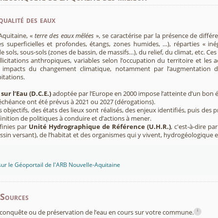
qualité des eaux
Aquitaine, «
terre des eaux mêlées
», se caractérise par la présence de diffé
s superficielles et profondes, étangs, zones humides, …), réparties « inég
e sols, sous-sols (zones de bassin, de massifs…), du relief, du climat, etc. C
licitations anthropiques, variables selon l’occupation du territoire et les 
s impacts du changement climatique, notamment par l’augmentation d
pitations.
sur l’Eau (D.C.E.)
adoptée par l’Europe en 2000 impose l’atteinte d’un bon ét
’échéance ont été prévus à 2021 ou 2027 (dérogations).
s objectifs, des états des lieux sont réalisés, des enjeux identifiés, puis 
finition de politiques à conduire et d’actions à mener.
finies par
Unité Hydrographique de Référence (U.H.R.)
, c'est-à-dire p
sin versant), de l’habitat et des organismes qui y vivent, hydrogéologique 
sur le Géoportail de l'ARB Nouvelle-Aquitaine
-Sources
i
conquête ou de préservation de l’eau en cours sur votre commune.