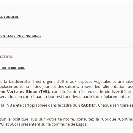
se foncière
'un texte international
ration
 du territoire
e la biodiversité, il est urgent d’offrir aux espèces végétales et animale
placer pour, au fil des jours et des saisons, trouver leur alimentation, as
me Verte et Bleue (TVB)
, constituée de réservoirs de biodiversité et
éservation, en contribuant à leur restituer des capacités de déplacements. »
e, la TVB a été cartographiée dans le cadre du
SRADDET
. Chaque territoire e
ur la politique TVB sur votre territoire, consultez la rubrique 'Contin
CI et SCoT) présentent sur la commune de Lagos :