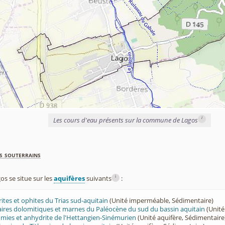
i
Les cours d'eau présents sur la commune de Lagos
s souterrains
i
 se situe sur les
aquifères
suivants
:
rites et ophites du Trias sud-aquitain
(Unité imperméable, Sédimentaire)
lcaires dolomitiques et marnes du Paléocène du sud du bassin aquitain
(Unité
lomies et anhydrite de l'Hettangien-Sinémurien
(Unité aquifère, Sédimentaire