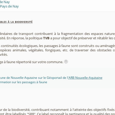
 de Nay
 Pays de Nay
les à la biodiversité
 linéaires de transport contribuent à la fragmentation des espaces natur
sité. En réponse, la politique
TVB
a pour objectif de préserver et rétablir les
s continuités écologiques, les passages à faune sont construits ou aménagés 
spèces animales, végétales, fongiques, etc. de traverser des obstacles c
vités.
i
sage à faune répertorié sur votre commune.
une de Nouvelle-Aqutaine sur le Géoportail de l'
ARB Nouvelle-Aquitaine
rmation sur les passages à faune
r de la biodiversité, contribuant notamment à l'atteinte des objectifs fixés
nt être labellisés "SRB". Ce label reconnaît la pertinence et la qualité des p