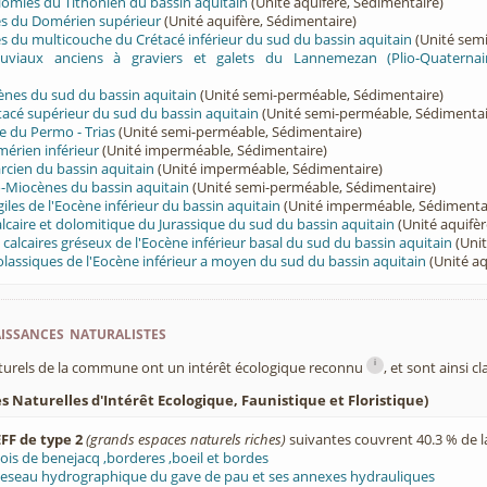
olomies du Tithonien du bassin aquitain
(Unité aquifère, Sédimentaire)
rès du Domérien supérieur
(Unité aquifère, Sédimentaire)
rès du multicouche du Crétacé inférieur du sud du bassin aquitain
(Unité sem
luviaux anciens à graviers et galets du Lannemezan (Plio-Quaternai
ènes du sud du bassin aquitain
(Unité semi-perméable, Sédimentaire)
tacé supérieur du sud du bassin aquitain
(Unité semi-perméable, Sédimentai
e du Permo - Trias
(Unité semi-perméable, Sédimentaire)
érien inférieur
(Unité imperméable, Sédimentaire)
cien du bassin aquitain
(Unité imperméable, Sédimentaire)
-Miocènes du bassin aquitain
(Unité semi-perméable, Sédimentaire)
iles de l'Eocène inférieur du bassin aquitain
(Unité imperméable, Sédimenta
lcaire et dolomitique du Jurassique du sud du bassin aquitain
(Unité aquifèr
t calcaires gréseux de l'Eocène inférieur basal du sud du bassin aquitain
(Unit
olassiques de l'Eocène inférieur a moyen du sud du bassin aquitain
(Unité aq
ssances naturalistes
i
turels de la commune ont un intérêt écologique reconnu
, et sont ainsi c
 Naturelles d'Intérêt Ecologique, Faunistique et Floristique)
FF de type 2
(grands espaces naturels riches)
suivantes couvrent 40.3 % de 
ois de benejacq ,borderes ,boeil et bordes
eseau hydrographique du gave de pau et ses annexes hydrauliques