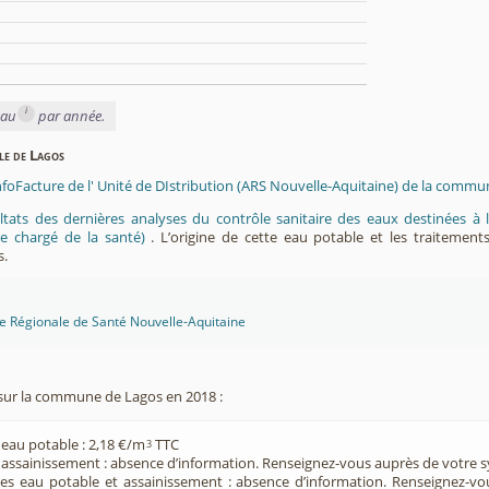
i
eau
par année.
ble de Lagos
nfoFacture de l' Unité de DIstribution (ARS Nouvelle-Aquitaine) de la commu
ltats des dernières analyses du contrôle sanitaire des eaux destinées
e chargé de la santé)
. L’origine de cette eau potable et les traitement
s.
ce Régionale de Santé Nouvelle-Aquitaine
sur la commune de Lagos en 2018 :
 eau potable : 2,18 €/m
TTC
3
e assainissement : absence d’information. Renseignez-vous auprès de votre s
ces eau potable et assainissement : absence d’information. Renseignez-v