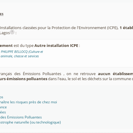
es
Installations classées pour la Protection de l'Environnement (ICPE),
1 étab
i
Lagos
:
ssement
est du type
Autre installation ICPE
:
PHILIPPE BELLOCQ (Culture et
 animale, chasse et services
Français des Émissions Polluantes , on ne retrouve
aucun établissem
urs émissions polluantes
dans l'eau, le sol et les déchets sur la commune 
os
aître les risques près de chez moi
ance
sées
 des Emissions Polluantes
strophe naturelle (ou technologique)