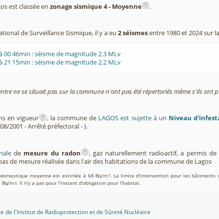
i
s est classée en
zonage sismique 4 - Moyenne
.
tional de Surveillance Sismique, il y a eu
2 séismes
entre 1980 et 2024 sur 
à 00 46min : séisme de magnitude 2.3 MLv
à 21 15min : séisme de magnitude 2.2 MLv
entre ne se situait pas sur la commune n'ont pas été répertoriés même s'ils ont pu
i
ons en vigueur
, la commune de
LAGOS est sujette à un
Niveau d'infest
08/2001 - Arrêté préfectoral - ).
i
nale
de
mesure du radon
, gaz naturellement radioactif, a permis d
as de mesure réalisée dans l'air des habitations de la commune de Lagos
on domestique moyenne est estimée à 68 Bq/m
. La limite d'intervention pour les bâtiments 
3
0 Bq/m
. Il n'y a pas pour l'instant d'obligation pour l'habitat.
3
te de l'Institut de Radioprotection et de Sûreté Nucléaire