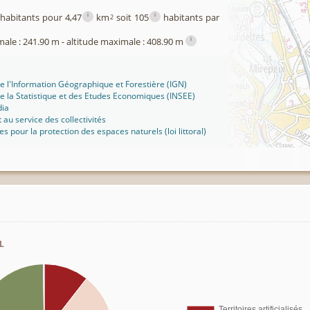
i
i
habitants pour 4,47
km
soit 105
habitants par
2
i
male : 241.90 m - altitude maximale : 408.90 m
 de l'Information Géographique et Forestière (IGN)
 de la Statistique et des Etudes Economiques (INSEE)
dia
t au service des collectivités
ues pour la protection des espaces naturels (loi littoral)
l