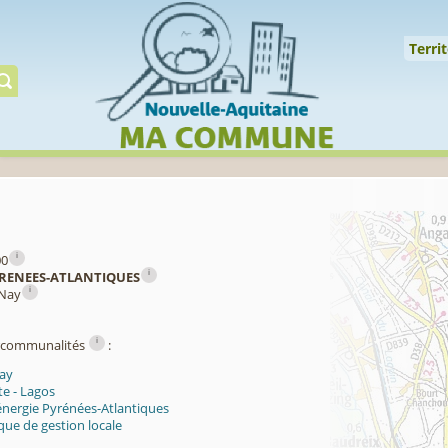
Cookies management panel
↑
Territoire
Mil
Territ
Gérer préserver restaur
i
00
i
RENEES-ATLANTIQUES
i
 Nay
i
ercommunalités
:
ay
e - Lagos
énergie Pyrénées-Atlantiques
ue de gestion locale