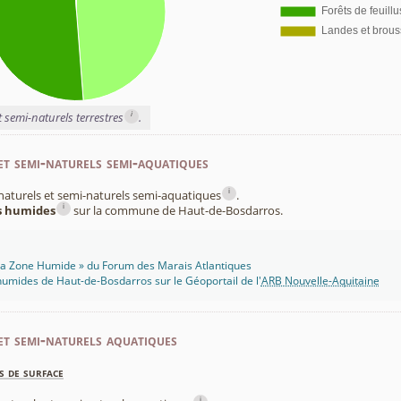
i
t semi-naturels terrestres
.
et semi-naturels semi-aquatiques
i
x naturels et semi-naturels semi-aquatiques
.
i
es humides
sur la commune de Haut-de-Bosdarros.
 Ma Zone Humide » du Forum des Marais Atlantiques
umides de Haut-de-Bosdarros sur le Géoportail de l'
ARB Nouvelle-Aquitaine
et semi-naturels aquatiques
s de surface
i