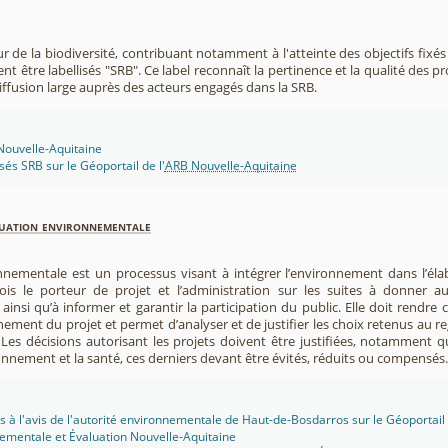
r de la biodiversité, contribuant notamment à l'atteinte des objectifs fixés
nt être labellisés "SRB". Ce label reconnaît la pertinence et la qualité des p
 diffusion large auprès des acteurs engagés dans la SRB.
 Nouvelle-Aquitaine
isés SRB sur le Géoportail de l'
ARB Nouvelle-Aquitaine
luation environnementale
nnementale est un processus visant à intégrer l’environnement dans l’élabo
 fois le porteur de projet et l’administration sur les suites à donner 
insi qu’à informer et garantir la participation du public. Elle doit rendre
nement du projet et permet d’analyser et de justifier les choix retenus au re
. Les décisions autorisant les projets doivent être justifiées, notamment q
onnement et la santé, ces derniers devant être évités, réduits ou compensés.
s à l'avis de l'autorité environnementale de Haut-de-Bosdarros sur le Géoportail 
ementale et Évaluation Nouvelle-Aquitaine