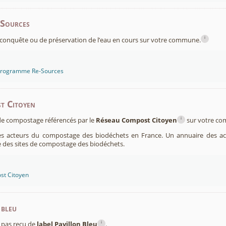
-Sources
i
conquête ou de préservation de l’eau en cours sur votre commune.
 programme Re-Sources
t Citoyen
i
s de compostage référencés par le
Réseau Compost Citoyen
sur votre c
es acteurs du compostage des biodéchets en France. Un annuaire des ac
 des sites de compostage des biodéchets.
st Citoyen
 bleu
i
pas reçu de
label Pavillon Bleu
.