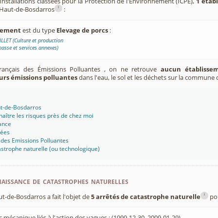
Installations classées pour la Protection de l'Environnement (ICPE),
1 étab
i
Haut-de-Bosdarros
:
ssement
est du type
Elevage de porcs
:
LLET (Culture et production
asse et services annexes)
Français des Émissions Polluantes , on ne retrouve
aucun établissem
urs émissions polluantes
dans l'eau, le sol et les déchets sur la commune
ut-de-Bosdarros
aître les risques près de chez moi
ance
sées
 des Emissions Polluantes
strophe naturelle (ou technologique)
aissance de catastrophes naturelles
i
de-Bosdarros a fait l'objet de
5 arrêtés de catastrophe naturelle
pou
 mécanique liés à l'action des vagues : (1999-12-30, 2009-01-29)