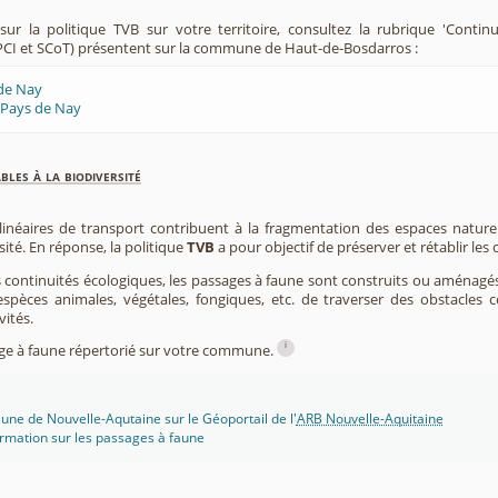
ur la politique TVB sur votre territoire, consultez la rubrique 'Contin
CI et SCoT) présentent sur la commune de Haut-de-Bosdarros :
 de Nay
 Pays de Nay
les à la biodiversité
 linéaires de transport contribuent à la fragmentation des espaces natur
sité. En réponse, la politique
TVB
a pour objectif de préserver et rétablir les
s continuités écologiques, les passages à faune sont construits ou aménagés 
spèces animales, végétales, fongiques, etc. de traverser des obstacles c
vités.
i
sage à faune répertorié sur votre commune.
une de Nouvelle-Aqutaine sur le Géoportail de l'
ARB Nouvelle-Aquitaine
rmation sur les passages à faune