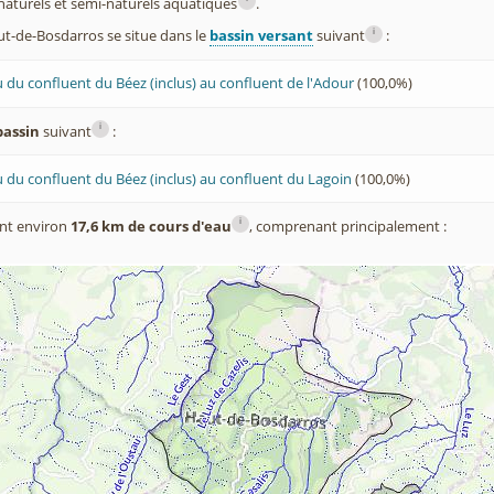
x naturels et semi-naturels aquatiques
.
i
-de-Bosdarros se situe dans le
bassin versant
suivant
:
 du confluent du Béez (inclus) au confluent de l'Adour
(100,0%)
i
bassin
suivant
:
 du confluent du Béez (inclus) au confluent du Lagoin
(100,0%)
i
nt environ
17,6 km de cours d'eau
, comprenant principalement :