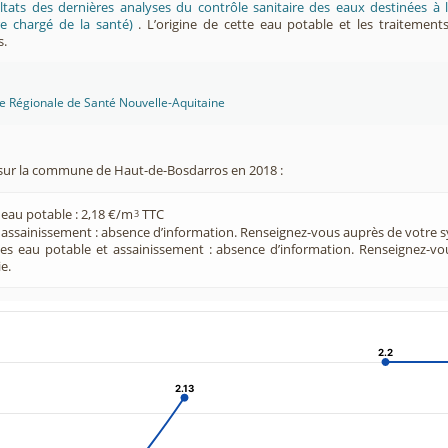
ltats des dernières analyses du contrôle sanitaire des eaux destinées
e chargé de la santé)
. L’origine de cette eau potable et les traitement
s.
ce Régionale de Santé Nouvelle-Aquitaine
sur la commune de Haut-de-Bosdarros en 2018 :
 eau potable : 2,18 €/m
TTC
3
e assainissement : absence d’information. Renseignez-vous auprès de votre s
ces eau potable et assainissement : absence d’information. Renseignez-v
e.
2.2
2.2
2.13
2.13