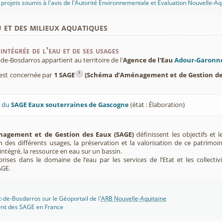
projets soumis à l'avis de l'Autorité Environnementale et Évaluation Nouvelle-Aq
u et des milieux aquatiques
intégrée de l'eau et de ses usages
-Bosdarros appartient au territoire de l'
Agence de l'Eau
Adour-Garonn
i
est concernée par
1 SAGE
(Schéma d’Aménagement et de Gestion de
U du
SAGE Eaux souterraines de Gascogne
(état : Élaboration)
agement et de Gestion des Eaux (SAGE)
définissent les objectifs et l
ion des différents usages, la préservation et la valorisation de ce patrimoi
ntégré, la ressource en eau sur un bassin.
rises dans le domaine de l’eau par les services de l’Etat et les collectiv
AGE.
de-Bosdarros sur le Géoportail de l'
ARB Nouvelle-Aquitaine
ent des SAGE en France