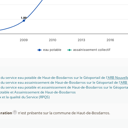
1.89
1.89
2009
2010
2013
2016
eau potable
assainissement collectif
 du service eau potable de Haut-de-Bosdarros sur le Géoportail de l'
ARB Nouvell
 du service eau assainissement de Haut-de-Bosdarros sur le Géoportail de l'
ARB 
 du service eau potable et assainissement de Haut-de-Bosdarros sur le Géoportail
potable et Assainissement de Haut-de-Bosdarros
x et la qualité du Service (RPQS)
i
uration
n'est présente sur la commune de Haut-de-Bosdarros.