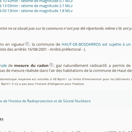
à 10 43min : séisme de magnitude 0.7 MLv
à 13 03min : séisme de magnitude 2.1 MLv
à 03 13min : séisme de magnitude 1.8 MLv
entre ne se situait pas sur la commune n'ont pas été répertoriés même s'ils ont pu
i
ons en vigueur
, la commune de
HAUT-DE-BOSDARROS est sujette à u
iste des arrêtés 16/08/2001 - Arrêté préfectoral - ).
i
nale
de
mesure du radon
, gaz naturellement radioactif, a permis d
as de mesure réalisée dans l'air des habitations de la commune de Haut-d
on domestique moyenne est estimée à 68 Bq/m
. La limite d'intervention pour les bâtiments 
3
0 Bq/m
. Il n'y a pas pour l'instant d'obligation pour l'habitat.
3
te de l'Institut de Radioprotection et de Sûreté Nucléaire
es