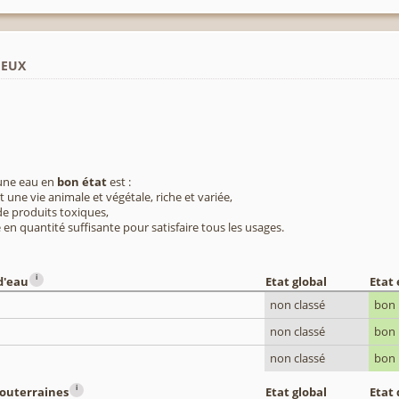
ieux
 une eau en
bon état
est :
 une vie animale et végétale, riche et variée,
e produits toxiques,
 en quantité suffisante pour satisfaire tous les usages.
i
d'eau
Etat global
Etat
non classé
bon
non classé
bon
non classé
bon
i
souterraines
Etat global
Etat 