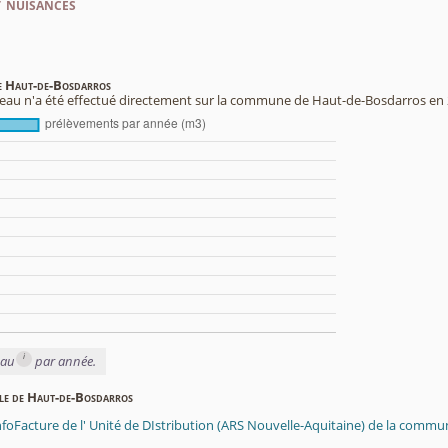
t nuisances
de Haut-de-Bosdarros
eau n'a été effectué directement sur la commune de Haut-de-Bosdarros en 
i
eau
par année.
able de Haut-de-Bosdarros
InfoFacture de l' Unité de DIstribution (ARS Nouvelle-Aquitaine) de la comm