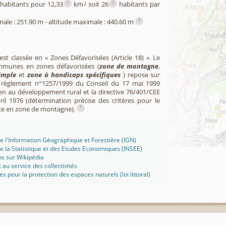
i
i
habitants pour 12,33
km
soit 26
habitants par
2
i
male : 251.90 m - altitude maximale : 440.60 m
st classée en « Zones Défavorisées (Article 18) ». Le
mmunes en zones défavorisées (
zone de montagne
,
imple
et
zone à handicaps spécifiques
) repose sur
u règlement n°1257/1999 du Conseil du 17 mai 1999
en au développement rural et la directive 76/401/CEE
il 1976 (détermination précise des critères pour le
i
ce en zone de montagne).
 de l'Information Géographique et Forestière (IGN)
 de la Statistique et des Etudes Economiques (INSEE)
s sur Wikipédia
t au service des collectivités
ues pour la protection des espaces naturels (loi littoral)