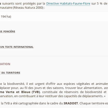
s
suivants sont protégés par la
Directive Habitats-Faune-Flore
sur 5 % de 
utaire (Réseau Natura 2000) :
 194 ha)
se foncière
'un texte international
ration
 du territoire
e la biodiversité, il est urgent d’offrir aux espèces végétales et animale
placer pour, au fil des jours et des saisons, trouver leur alimentation, as
me Verte et Bleue (TVB)
, constituée de réservoirs de biodiversité et
éservation, en contribuant à leur restituer des capacités de déplacements. »
e, la TVB a été cartographiée dans le cadre du
SRADDET
. Chaque territoire e