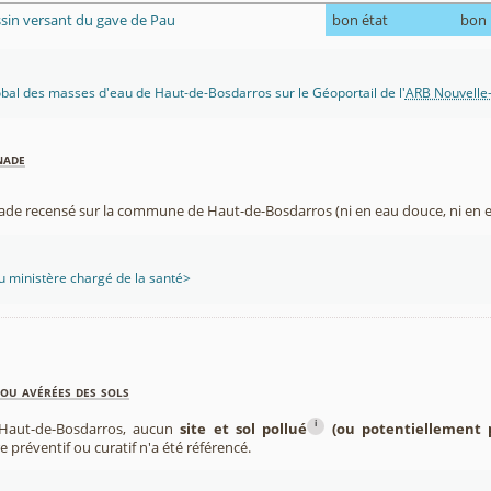
ssin versant du gave de Pau
bon état
bon
lobal des masses d'eau de Haut-de-Bosdarros sur le Géoportail de l'
ARB Nouvelle-
nade
nade recensé sur la commune de Haut-de-Bosdarros (ni en eau douce, ni en 
 ministère chargé de la santé>
ou avérées des sols
i
Haut-de-Bosdarros, aucun
site et sol pollué
(ou potentiellement p
re préventif ou curatif n'a été référencé.