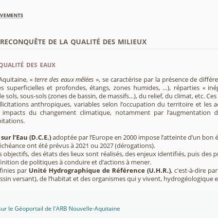
èvements
econquête de la qualité des milieux
qualité des eaux
Aquitaine, «
terre des eaux mêlées
», se caractérise par la présence de diffé
s superficielles et profondes, étangs, zones humides, …), réparties « inég
e sols, sous-sols (zones de bassin, de massifs…), du relief, du climat, etc. C
licitations anthropiques, variables selon l’occupation du territoire et les 
s impacts du changement climatique, notamment par l’augmentation d
pitations.
sur l’Eau (D.C.E.)
adoptée par l’Europe en 2000 impose l’atteinte d’un bon ét
’échéance ont été prévus à 2021 ou 2027 (dérogations).
s objectifs, des états des lieux sont réalisés, des enjeux identifiés, puis 
finition de politiques à conduire et d’actions à mener.
finies par
Unité Hydrographique de Référence (U.H.R.)
, c'est-à-dire p
sin versant), de l’habitat et des organismes qui y vivent, hydrogéologique 
sur le Géoportail de l'ARB Nouvelle-Aquitaine