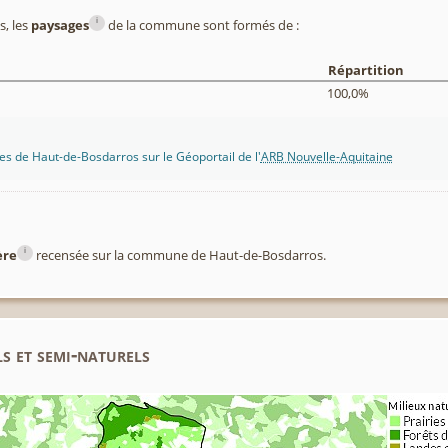
i
, les
paysages
de la commune sont formés de :
Répartition
100,0%
s de Haut-de-Bosdarros sur le Géoportail de l'
ARB Nouvelle-Aquitaine
i
ère
recensée sur la commune de Haut-de-Bosdarros.
s et semi-naturels