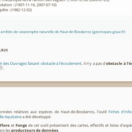
dation : (1997-11-16, 2007-07-10)
ête : (1982-12-02)
es arrêtés de catastrophe naturelle de Haut-de-Bosdarros (georisques.gouv.fr)
lieux
el des Ouvrages faisant obstacle à l’écoulement
, il n'y a pas d'
obstacle à l
i
.
onnées relatives aux espèces de Haut-de-Bosdarros, l'outil
Fiches d'Inf
lle-Aquitaine
a été développé.
,
Flore
et
Fonge
de cet outil présentent des cartes, effectifs et listes d'es
ers les
producteurs de données
.