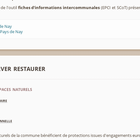
 de l'outil
fiches d'informations intercommunales
(EPCI et SCoT) prés
 de Nay
 Pays de Nay
rver restaurer
paces naturels
aire
nnelle
aturels de la commune bénéficient de protections issues d'engagements eu