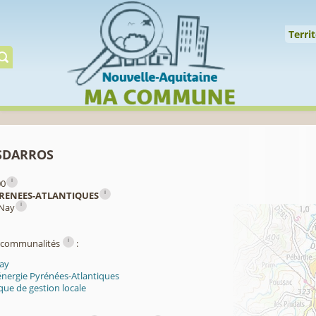
Cookies management panel
↑
Territoire
Mil
Territ
Gérer préserver restaur
sdarros
i
00
i
RENEES-ATLANTIQUES
i
 Nay
i
ercommunalités
:
ay
énergie Pyrénées-Atlantiques
ue de gestion locale