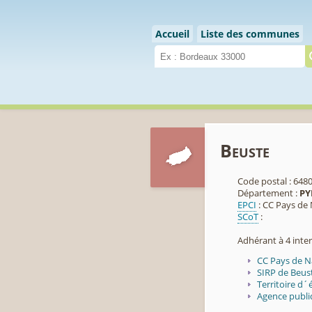
Cookies management panel
Accueil
Liste des communes
Beuste
Code postal : 648
Département :
PY
EPCI
: CC Pays de
SCoT
:
Adhérant à 4 int
CC Pays de N
SIRP de Beust
Territoire d´
Agence publiq