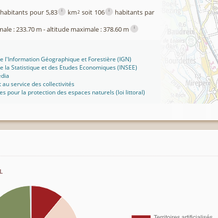
i
i
habitants pour 5,83
km
soit 106
habitants par
2
i
male : 233.70 m - altitude maximale : 378.60 m
 de l'Information Géographique et Forestière (IGN)
 de la Statistique et des Etudes Economiques (INSEE)
édia
t au service des collectivités
ues pour la protection des espaces naturels (loi littoral)
l