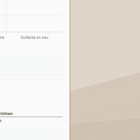
tition
%