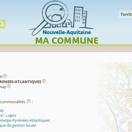
↑
Territoire
Milieux
Qualité
Espèces
Gérer
Territ
i
00
i
RENEES-ATLANTIQUES
i
 Nay
i
ercommunalités
:
ay
e - Lagos
énergie Pyrénées-Atlantiques
ue de gestion locale