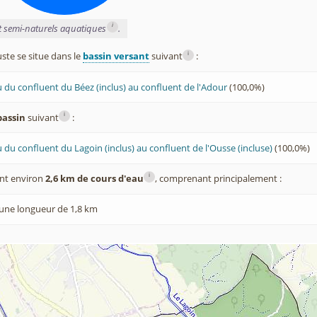
i
et semi-naturels aquatiques
.
i
te se situe dans le
bassin versant
suivant
:
 du confluent du Béez (inclus) au confluent de l'Adour
(100,0%)
i
bassin
suivant
:
 du confluent du Lagoin (inclus) au confluent de l'Ousse (incluse)
(100,0%)
i
nt environ
2,6 km de cours d'eau
, comprenant principalement :
une longueur de 1,8 km