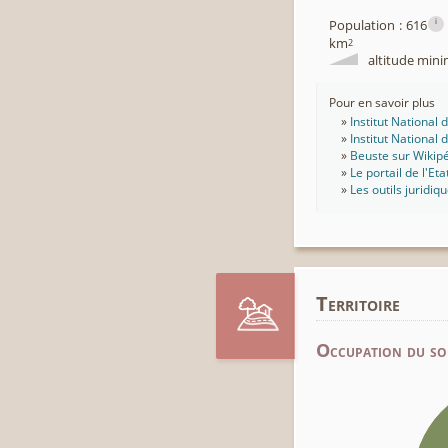
i
Population : 616
km
2
altitude mini
Pour en savoir plus
Institut National
Institut National
Beuste sur Wikip
Le portail de l'Eta
Les outils juridiq
Territoire
Occupation du so