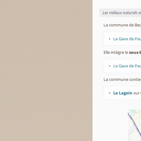
Les milieux naturels 
La commune de Beus
Le Gave de Pau
Elle intègre le
sous-
Le Gave de Pau
La commune contie
Le Lagoin
sur 