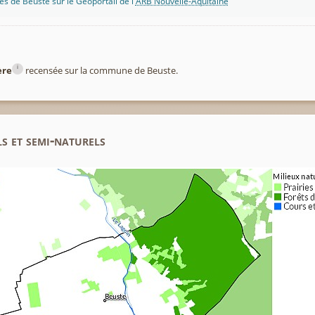
s de Beuste sur le Géoportail de l'
ARB Nouvelle-Aquitaine
i
ère
recensée sur la commune de Beuste.
s et semi-naturels